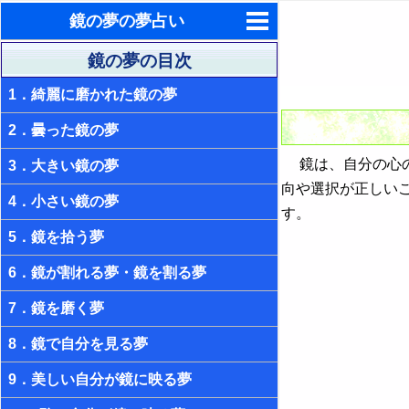
鏡の夢の夢占い
東洋・西洋占星術
鏡の夢の目次
1．綺麗に磨かれた鏡の夢
ホラリー占星術
2．曇った鏡の夢
手相占いで未来診断
鏡は、自分の心の
3．大きい鏡の夢
タロットカードで無料占い
向や選択が正しい
4．小さい鏡の夢
命名の姓名判断
す。
5．鏡を拾う夢
飛星派風水で住宅開運
6．鏡が割れる夢・鏡を割る夢
男と女の心理学と心理テスト
7．鏡を磨く夢
8．鏡で自分を見る夢
9．美しい自分が鏡に映る夢