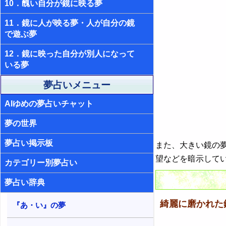
10．醜い自分が鏡に映る夢
11．鏡に人が映る夢・人が自分の鏡
で遊ぶ夢
12．鏡に映った自分が別人になって
いる夢
夢占いメニュー
AIゆめの夢占いチャット
夢の世界
夢占い掲示板
また、大きい鏡の
望などを暗示して
カテゴリー別夢占い
夢占い辞典
綺麗に磨かれた
『あ・い』の夢