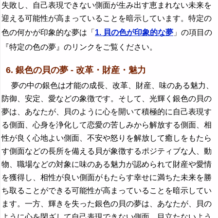
失敗し、自己表現できない側面が生み出す恵まれない未来を
迎える可能性が高まっていることを暗示しています。特定の
色の何かが印象的な夢は「
1. 貝の色が印象的な夢
」の項目の
『特定の色の夢』のリンクをご覧ください。
6. 銀色の貝の夢 - 改革・財産・魅力
夢の中の銀色は才能の成長、改革、財産、味のある魅力、
防御、安定、愛などの象徴です。そして、光輝く銀色の貝の
夢は、あなたが、貝のように心を開いて積極的に自己表現す
る側面、心身を浄化して恋愛の苦しみから解放する側面、相
性が良く心地よい側面、不安や怒りを解放して癒しをもたら
す側面などの長所を備える貝が象徴するポジティブな人、動
物、職場などの対象に味のある魅力が認められて財産や愛情
を獲得し、相性が良い側面がもたらす幸せに満ちた未来を勝
ち取ることができる可能性が高まっていることを暗示してい
ます。一方、輝きを失った銀色の貝の夢は、あなたが、貝の
ように心を閉ざして自己表現できない側面、目立たないよう