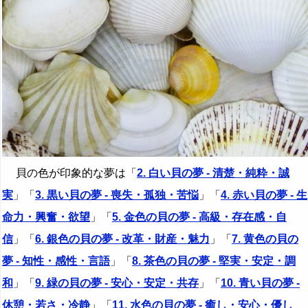
貝の色が印象的な夢は「
2. 白い貝の夢 - 清楚・純粋・誠
実
」「
3. 黒い貝の夢 - 喪失・孤独・苦悩
」「
4. 赤い貝の夢 - 生
命力・興奮・欲望
」「
5. 金色の貝の夢 - 高級・存在感・自
信
」「
6. 銀色の貝の夢 - 改革・財産・魅力
」「
7. 黄色の貝の
夢 - 知性・感性・言語
」「
8. 茶色の貝の夢 - 堅実・安定・調
和
」「
9. 緑の貝の夢 - 安心・安定・共存
」「
10. 青い貝の夢 -
休憩・若さ・冷静
」「
11. 水色の貝の夢 - 癒し・安心・優し