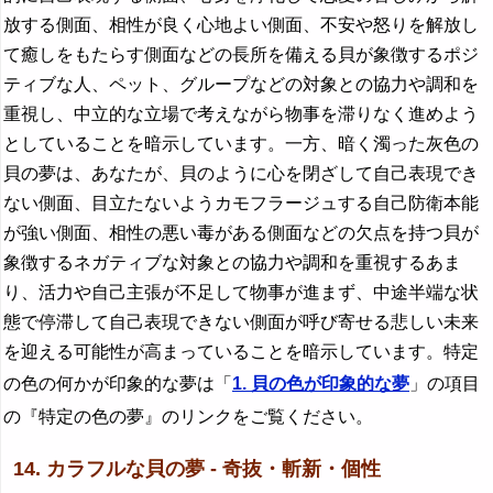
放する側面、相性が良く心地よい側面、不安や怒りを解放し
て癒しをもたらす側面などの長所を備える貝が象徴するポジ
ティブな人、ペット、グループなどの対象との協力や調和を
重視し、中立的な立場で考えながら物事を滞りなく進めよう
としていることを暗示しています。一方、暗く濁った灰色の
貝の夢は、あなたが、貝のように心を閉ざして自己表現でき
ない側面、目立たないようカモフラージュする自己防衛本能
が強い側面、相性の悪い毒がある側面などの欠点を持つ貝が
象徴するネガティブな対象との協力や調和を重視するあま
り、活力や自己主張が不足して物事が進まず、中途半端な状
態で停滞して自己表現できない側面が呼び寄せる悲しい未来
を迎える可能性が高まっていることを暗示しています。特定
の色の何かが印象的な夢は「
1. 貝の色が印象的な夢
」の項目
の『特定の色の夢』のリンクをご覧ください。
14. カラフルな貝の夢 - 奇抜・斬新・個性