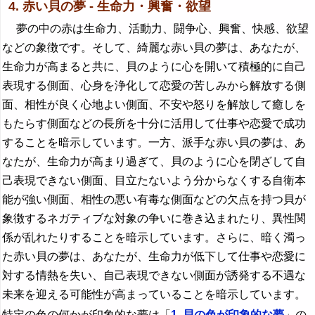
4. 赤い貝の夢 - 生命力・興奮・欲望
夢の中の赤は生命力、活動力、闘争心、興奮、快感、欲望
などの象徴です。そして、綺麗な赤い貝の夢は、あなたが、
生命力が高まると共に、貝のように心を開いて積極的に自己
表現する側面、心身を浄化して恋愛の苦しみから解放する側
面、相性が良く心地よい側面、不安や怒りを解放して癒しを
もたらす側面などの長所を十分に活用して仕事や恋愛で成功
することを暗示しています。一方、派手な赤い貝の夢は、あ
なたが、生命力が高まり過ぎて、貝のように心を閉ざして自
己表現できない側面、目立たないよう分からなくする自衛本
能が強い側面、相性の悪い有毒な側面などの欠点を持つ貝が
象徴するネガティブな対象の争いに巻き込まれたり、異性関
係が乱れたりすることを暗示しています。さらに、暗く濁っ
た赤い貝の夢は、あなたが、生命力が低下して仕事や恋愛に
対する情熱を失い、自己表現できない側面が誘発する不遇な
未来を迎える可能性が高まっていることを暗示しています。
特定の色の何かが印象的な夢は「
1. 貝の色が印象的な夢
」の