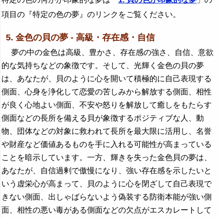
項目の『特定の色の夢』のリンクをご覧ください。
5. 金色の貝の夢 - 高級・存在感・自信
夢の中の金色は高級、豊かさ、存在感の強さ、自信、意欲
的な気持ちなどの象徴です。そして、光輝く金色の貝の夢
は、あなたが、貝のように心を開いて積極的に自己表現する
側面、心身を浄化して恋愛の苦しみから解放する側面、相性
が良く心地よい側面、不安や怒りを解放して癒しをもたらす
側面などの長所を備える貝が象徴するポジティブな人、動
物、団体などの対象に救われて長所を最大限に活用し、名誉
や財産など価値あるものを手に入れる可能性が高まっている
ことを暗示しています。一方、輝きを失った金色貝の夢は、
あなたが、自信過剰で傲慢になり、強い存在感を示したいと
いう虚栄心が高まって、貝のように心を閉ざして自己表現で
きない側面、出しゃばらないよう偽装する防衛本能が強い側
面、相性の悪い毒がある側面などの欠点がエスカレートして