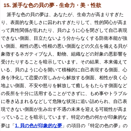
15. 派手な色の貝の夢 - 生命力・美・性欲
派手な色の貝の夢は、あなたが、生命力が高まりすぎた
り、表面的な美しさに囚われすぎたりして、性的関心が高ま
って異性関係が乱れたり、貝のように心を閉ざして自己表現
できない側面、目立たないよう分からなくする防衛本能が強
い側面、相性の悪い性根の悪い側面などの欠点を備える貝が
象徴するネガティブな人、動物、組織などの対象の悪影響を
受けたりすることを暗示しています。その結果、本来備えて
いる、貝のように心を開いて積極的に自己表現する側面、心
身を浄化して恋愛の苦しみから解放する側面、相性が良く心
地よい側面、不安や怒りを解放して癒しをもたらす側面など
の長所を十分に活用することができずに、もめ事やトラブル
に巻き込まれるなどして危険な状況に追い詰められ、自己表
現できない側面が生み出す不遇の未来を迎える可能性が高ま
っていることを暗示しています。特定の色の何かが印象的な
夢は「
1. 貝の色が印象的な夢
」の項目の『特定の色の夢』の