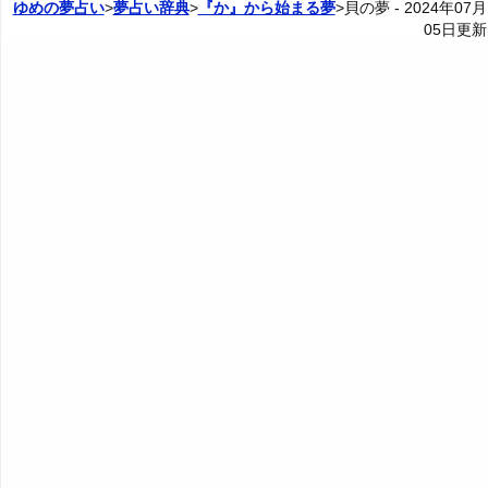
ゆめの夢占い
>
夢占い辞典
>
『か』から始まる夢
>貝の夢 -
2024年07月
05日
更新
5. 金色の貝の夢 - 高級・存在感・自信
20. 怪我した貝の夢・病気の貝の夢 - 失敗や窮地
4P: 貝との関係の夢
カテゴリー別夢占い
6. 銀色の貝の夢 - 改革・財産・魅力
21. 楽しそうな貝の夢 - 運気上昇
夢占い辞典
7. 黄色の貝の夢 - 知性・感性・言語
22. 寂しそうな貝の夢 - 孤立
『あ・い』の夢
人気の夢占い
8. 茶色の貝の夢 - 堅実・安定・調和
23. 怖そうな貝の夢 - 恐れや警戒
『う～お』の夢
9. 緑の貝の夢 - 安心・安定・共存
24. 貝の死骸の夢 - 自立や願望
『か』から始まる夢
10. 青い貝の夢 - 休憩・若さ・冷静
25. 腐った貝の夢 - 危機到来
・・・
11. 水色の貝の夢 - 癒し・安心・優しさ
26. 透明な貝の夢 - 明るい未来や不安
ガーデニングの夢・植物の夢の夢占い
12. 紫の貝の夢 - 高貴・神秘・知恵
27. 貝の缶詰の夢 - 秘めた思い
カーテンの夢・ブラインドの夢の夢占い
13. 灰色の貝の夢 - 中立・調和・停滞
28. 貝の干物の夢 - 非常時の希望
カーネーション→花の夢の夢占い
14. カラフルな貝の夢 - 奇抜・斬新・個性
29. 知恵のある貝の夢・話す貝の夢 - 代弁
貝の夢の夢占い
15. 派手な色の貝の夢 - 生命力・美・性欲
30. かわいい貝の夢 - 幸せな未来
外国の夢・外国人の夢の夢占い
16. パステルカラーの貝の夢 - 穏やかや頼りなさ
骸骨の夢の夢占い