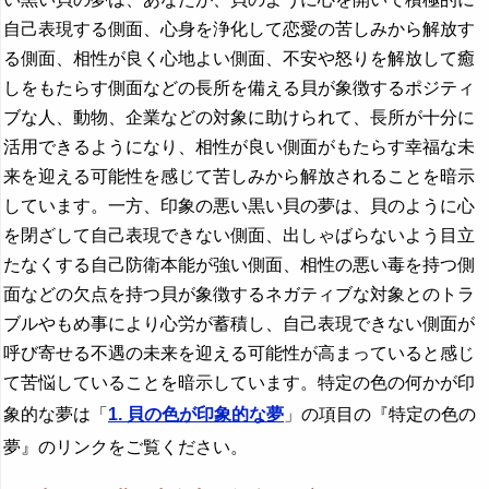
自己表現する側面、心身を浄化して恋愛の苦しみから解放す
る側面、相性が良く心地よい側面、不安や怒りを解放して癒
しをもたらす側面などの長所を備える貝が象徴するポジティ
ブな人、動物、企業などの対象に助けられて、長所が十分に
活用できるようになり、相性が良い側面がもたらす幸福な未
来を迎える可能性を感じて苦しみから解放されることを暗示
しています。一方、印象の悪い黒い貝の夢は、貝のように心
を閉ざして自己表現できない側面、出しゃばらないよう目立
たなくする自己防衛本能が強い側面、相性の悪い毒を持つ側
面などの欠点を持つ貝が象徴するネガティブな対象とのトラ
ブルやもめ事により心労が蓄積し、自己表現できない側面が
呼び寄せる不遇の未来を迎える可能性が高まっていると感じ
て苦悩していることを暗示しています。特定の色の何かが印
象的な夢は「
1. 貝の色が印象的な夢
」の項目の『特定の色の
夢』のリンクをご覧ください。