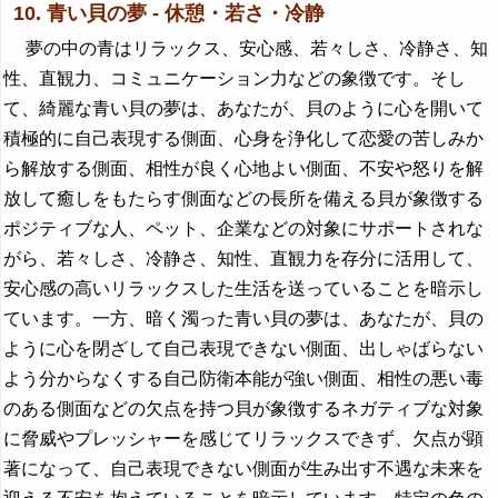
10. 青い貝の夢 - 休憩・若さ・冷静
夢の中の青はリラックス、安心感、若々しさ、冷静さ、知
性、直観力、コミュニケーション力などの象徴です。そし
て、綺麗な青い貝の夢は、あなたが、貝のように心を開いて
積極的に自己表現する側面、心身を浄化して恋愛の苦しみか
ら解放する側面、相性が良く心地よい側面、不安や怒りを解
放して癒しをもたらす側面などの長所を備える貝が象徴する
ポジティブな人、ペット、企業などの対象にサポートされな
がら、若々しさ、冷静さ、知性、直観力を存分に活用して、
安心感の高いリラックスした生活を送っていることを暗示し
ています。一方、暗く濁った青い貝の夢は、あなたが、貝の
ように心を閉ざして自己表現できない側面、出しゃばらない
よう分からなくする自己防衛本能が強い側面、相性の悪い毒
のある側面などの欠点を持つ貝が象徴するネガティブな対象
に脅威やプレッシャーを感じてリラックスできず、欠点が顕
著になって、自己表現できない側面が生み出す不遇な未来を