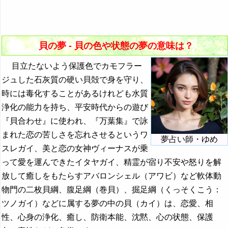
31. 従順な貝の夢 - 服従と願望
会社の夢の夢占い
32. 眠っている貝の夢 - 充電や無防備
怪獣の夢・怪物の夢の夢占い
33. たくさんの貝の夢 - 強調や多様性
貝の夢 - 貝の色や状態の夢の意味は？
階段の夢の夢占い
34. 貝の群れの夢 - 群れに対する感情
目立たないよう保護色でカモフラー
買う夢・買い物をする夢の夢占い
ジュした石灰質の硬い貝殻で身を守り、
時には毒化することがあるけれども水質
カエルの夢の夢占い
浄化の能力を持ち、平安時代からの遊び
・・・
『貝合わせ』に使われ、『万葉集』で詠
『き』から始まる夢
まれた恋の苦しさを忘れさせるというワ
夢占い師・ゆめ
スレガイ、美と恋の女神ヴィーナスが乗
『く・け』の夢
って愛を運んできたイタヤガイ、精霊が宿り不安や怒りを解
『こ』から始まる夢
放して癒しをもたらすアバロンシェル（アワビ）など軟体動
物門の二枚貝綱、腹足綱（巻貝）、掘足綱（くっそくこう：
『さ』から始まる夢
ツノガイ）などに属する夢の中の貝（カイ）は、恋愛、相
『し』から始まる夢
性、心身の浄化、癒し、防衛本能、沈黙、心の状態、保護