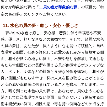
迎える不安を抱えていることを暗示しています。特定の色の
何かが印象的な夢は「
1. 貝の色が印象的な夢
」の項目の『特
定の色の夢』のリンクをご覧ください。
11. 水色の貝の夢 - 癒し・安心・優しさ
夢の中の水色は癒し、安心感、恋愛に伴う幸福感や不安
感、優しさ、頼りなさなどの象徴です。そして、綺麗な水色
の貝の夢は、あなたが、貝のように心を開いて積極的に自己
表現する側面、心身を浄化して恋愛の苦しみから解放する側
面、相性が良く心地よい側面、不安や怒りを解放して癒しを
もたらす側面などの長所を備える貝が象徴するポジティブな
人、ペット、団体などの対象と良好な関係を構築し、相性が
良い側面がもたらす幸せ一杯の未来を掴み取ることができる
と安心感や幸福感に包まれていることを暗示しています。一
方、暗く濁った水色の貝の夢は、あなたが、貝のように心を
閉ざして自己表現できない側面、目立たないよう偽装する自
衛本能が強い側面、相性の悪い毒を持つ側面などの欠点を持