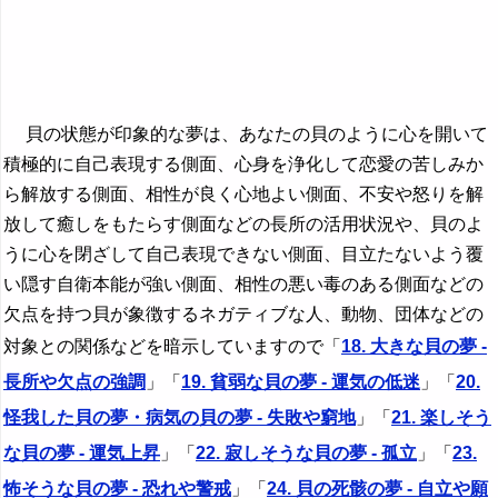
貝の状態が印象的な夢は、あなたの貝のように心を開いて
積極的に自己表現する側面、心身を浄化して恋愛の苦しみか
ら解放する側面、相性が良く心地よい側面、不安や怒りを解
放して癒しをもたらす側面などの長所の活用状況や、貝のよ
うに心を閉ざして自己表現できない側面、目立たないよう覆
い隠す自衛本能が強い側面、相性の悪い毒のある側面などの
欠点を持つ貝が象徴するネガティブな人、動物、団体などの
対象との関係などを暗示していますので「
18. 大きな貝の夢 -
長所や欠点の強調
」「
19. 貧弱な貝の夢 - 運気の低迷
」「
20.
怪我した貝の夢・病気の貝の夢 - 失敗や窮地
」「
21. 楽しそう
な貝の夢 - 運気上昇
」「
22. 寂しそうな貝の夢 - 孤立
」「
23.
怖そうな貝の夢 - 恐れや警戒
」「
24. 貝の死骸の夢 - 自立や願