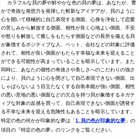
カラフルな貝の夢や鮮やかな色の貝の夢は、あなたが、豊
かで奇抜な発想力を発揮した斬新なアイデアが、貝のように
心を開いて積極的に自己表現する側面、心身を浄化して恋愛
の苦しみから解放する側面、相性が良く心地よい側面、不安
や怒りを解放して癒しをもたらす側面などの長所を備える貝
が象徴するポジティブな人、ペット、会社などの対象に評価
されて、相性が良い側面がもたらす幸福な未来を迎えること
ができる可能性が高まっていることを暗示しています。また
同時に、あなたの個性の奇抜さや美しさへのこだわりの強さ
により、貝のように心を閉ざして自己表現できない側面、出
しゃばらないよう目立たなくする自衛本能が強い側面、相性
の悪い意地の悪い側面などの欠点を持つ貝が象徴するネガテ
ィブな対象の反感を買って、自己表現できない側面が誘発す
る不幸な未来を迎える危険性もあることを暗示しています。
特定の色の何かが印象的な夢は「
1. 貝の色が印象的な夢
」の
項目の『特定の色の夢』のリンクをご覧ください。