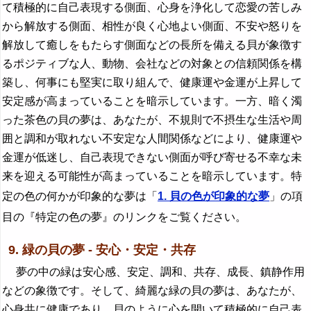
て積極的に自己表現する側面、心身を浄化して恋愛の苦しみ
から解放する側面、相性が良く心地よい側面、不安や怒りを
解放して癒しをもたらす側面などの長所を備える貝が象徴す
るポジティブな人、動物、会社などの対象との信頼関係を構
築し、何事にも堅実に取り組んで、健康運や金運が上昇して
安定感が高まっていることを暗示しています。一方、暗く濁
った茶色の貝の夢は、あなたが、不規則で不摂生な生活や周
囲と調和が取れない不安定な人間関係などにより、健康運や
金運が低迷し、自己表現できない側面が呼び寄せる不幸な未
来を迎える可能性が高まっていることを暗示しています。特
定の色の何かが印象的な夢は「
1. 貝の色が印象的な夢
」の項
目の『特定の色の夢』のリンクをご覧ください。
9. 緑の貝の夢 - 安心・安定・共存
夢の中の緑は安心感、安定、調和、共存、成長、鎮静作用
などの象徴です。そして、綺麗な緑の貝の夢は、あなたが、
心身共に健康であり、貝のように心を開いて積極的に自己表