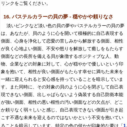
リンクをご覧ください。
16. パステルカラーの貝の夢 - 穏やかや頼りなさ
淡いピンクなど淡い色の貝の夢やパステルカラーの貝の夢
は、あなたが、貝のように心を開いて積極的に自己表現する
側面、心身を浄化して恋愛の苦しみから解放する側面、相性
が良く心地よい側面、不安や怒りを解放して癒しをもたらす
側面などの長所を備える貝が象徴するポジティブな人、動
物、企業などの対象に対して、心が穏やかで優しいという印
象を抱いて、相性が良い側面がもたらす幸せに満ちた未来を
一緒に迎えられると安心感を持っていることを暗示していま
す。また同時に、その対象の貝のように心を閉ざして自己表
現できない側面、出しゃばらないよう偽装する自己防衛本能
が強い側面、相性の悪い根性の汚い側面などの欠点が、どこ
か頼りなく弱々しいと感じ、自己表現できない側面が引き起
こす不遇な未来を迎えるのではないかという不安を抱いてい
ることを暗示しています。特定の色の何かが印象的な夢は「
1.