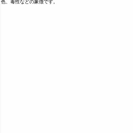
『す～そ』の夢
色、毒性などの象徴です。
『た・ち』の夢
『つ～と』の夢
『な行』の夢
『は』から始まる夢
『ひ』から始まる夢
『ふ～ほ』の夢
『ま行』の夢
『や行』の夢
『ら行』の夢
『わ行』の夢