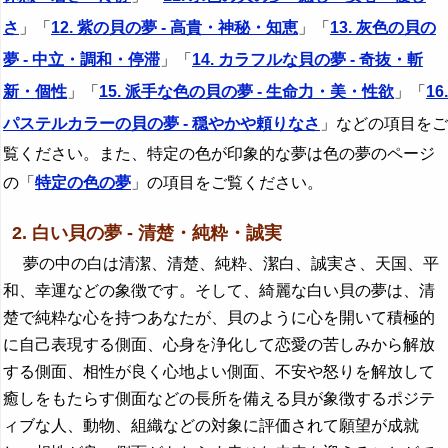
さ
」「
12. 紫の貝の夢 - 高貴・神秘・知恵
」「
13. 灰色の貝の
夢 - 中立・調和・停滞
」「
14. カラフルな貝の夢 - 奇抜・斬
新・個性
」「
15. 派手な色の貝の夢 - 生命力・美・性欲
」「
16.
パステルカラーの貝の夢 - 穏やかや頼りなさ
」などの項目をご
覧ください。また、特定の色が印象的な夢は色の夢のページ
の「
特定の色の夢
」の項目をご覧ください。
2. 白い貝の夢 - 清楚・純粋・誠実
夢の中の白は清潔、清楚、純粋、潔白、誠実さ、天国、平
和、幸運などの象徴です。そして、綺麗な白い貝の夢は、清
楚で純粋な心を持つあなたが、貝のように心を開いて積極的
に自己表現する側面、心身を浄化して恋愛の苦しみから解放
する側面、相性が良く心地よい側面、不安や怒りを解放して
癒しをもたらす側面などの長所を備える貝が象徴するポジテ
ィブな人、動物、組織などの対象に評価されて願望が成就