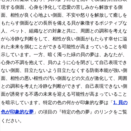
現する側面、心身を浄化して恋愛の苦しみから解放する側
面、相性が良く心地よい側面、不安や怒りを解放して癒しを
もたらす側面などの長所を備える貝が象徴するポジティブな
人、ペット、組織などの対象と共に、周囲との調和を考えな
がら冷静な判断をして、相性が良い側面がもたらす幸せに溢
れた未来を掴むことができる可能性が高まっていることを暗
示しています。一方、暗く濁った緑の貝の夢は、あなたが、
心身の不調を抱えて、貝のように心を閉ざして自己表現でき
ない側面、目立たないよう目立たなくする防衛本能が強い側
面、相性の悪い根性の汚い側面などの欠点が激化して、周囲
との調和を考えた冷静な判断ができず、自己表現できない側
面が誘発する不遇の未来を迎える可能性が高まっていること
を暗示しています。特定の色の何かが印象的な夢は「
1. 貝の
色が印象的な夢
」の項目の『特定の色の夢』のリンクをご覧
ください。