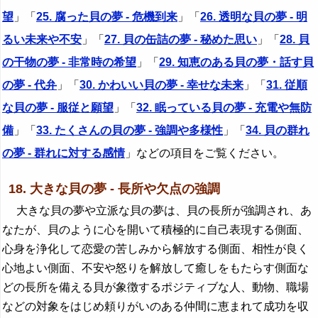
望
」「
25. 腐った貝の夢 - 危機到来
」「
26. 透明な貝の夢 - 明
るい未来や不安
」「
27. 貝の缶詰の夢 - 秘めた思い
」「
28. 貝
の干物の夢 - 非常時の希望
」「
29. 知恵のある貝の夢・話す貝
の夢 - 代弁
」「
30. かわいい貝の夢 - 幸せな未来
」「
31. 従順
な貝の夢 - 服従と願望
」「
32. 眠っている貝の夢 - 充電や無防
備
」「
33. たくさんの貝の夢 - 強調や多様性
」「
34. 貝の群れ
の夢 - 群れに対する感情
」などの項目をご覧ください。
18. 大きな貝の夢 - 長所や欠点の強調
大きな貝の夢や立派な貝の夢は、貝の長所が強調され、あ
なたが、貝のように心を開いて積極的に自己表現する側面、
心身を浄化して恋愛の苦しみから解放する側面、相性が良く
心地よい側面、不安や怒りを解放して癒しをもたらす側面な
どの長所を備える貝が象徴するポジティブな人、動物、職場
などの対象をはじめ頼りがいのある仲間に恵まれて成功を収