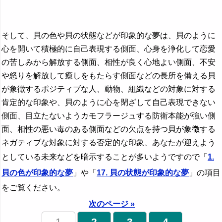
そして、貝の色や貝の状態などが印象的な夢は、貝のように
心を開いて積極的に自己表現する側面、心身を浄化して恋愛
の苦しみから解放する側面、相性が良く心地よい側面、不安
や怒りを解放して癒しをもたらす側面などの長所を備える貝
が象徴するポジティブな人、動物、組織などの対象に対する
肯定的な印象や、貝のように心を閉ざして自己表現できない
側面、目立たないようカモフラージュする防衛本能が強い側
面、相性の悪い毒のある側面などの欠点を持つ貝が象徴する
ネガティブな対象に対する否定的な印象、あなたが迎えよう
としている未来などを暗示することが多いようですので「
1.
貝の色が印象的な夢
」や「
17. 貝の状態が印象的な夢
」の項目
をご覧ください。
次のページ »
1
2
3
4