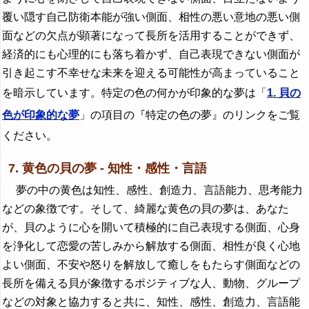
覆い隠す自己防衛本能が強い側面、相性の悪い意地の悪い側
面などの欠点が顕著になって長所を活用することができず、
経済的にも心理的にも落ち着かず、自己表現できない側面が
引き起こす不幸せな未来を迎える可能性が高まっていること
を暗示しています。特定の色の何かが印象的な夢は「
1. 貝の
色が印象的な夢
」の項目の『特定の色の夢』のリンクをご覧
ください。
7. 黄色の貝の夢 - 知性・感性・言語
夢の中の黄色は知性、感性、創造力、言語能力、思考能力
などの象徴です。そして、綺麗な黄色の貝の夢は、あなた
が、貝のように心を開いて積極的に自己表現する側面、心身
を浄化して恋愛の苦しみから解放する側面、相性が良く心地
よい側面、不安や怒りを解放して癒しをもたらす側面などの
長所を備える貝が象徴するポジティブな人、動物、グループ
などの対象と協力すると共に、知性、感性、創造力、言語能