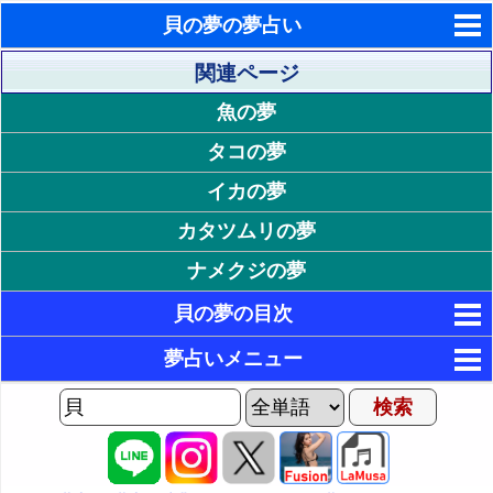
貝の夢の夢占い
東洋・西洋占星術
関連ページ
魚の夢
ホラリー占星術
タコの夢
手相占いで未来診断
イカの夢
タロットカードで無料占い
カタツムリの夢
命名の姓名判断
ナメクジの夢
飛星派風水で住宅開運
貝の夢の目次
男と女の心理学と心理テスト
1. 貝の色が印象的な夢
夢占いメニュー
17. 貝の状態が印象的な夢
2. 白い貝の夢 - 清楚・純粋・誠実
AIゆめの夢占いチャット
3. 黒い貝の夢 - 喪失・孤独・苦悩
2P: 感情や貝の状況の夢
18. 大きな貝の夢 - 長所や欠点の強調
夢の世界
4. 赤い貝の夢 - 生命力・興奮・欲望
19. 貧弱な貝の夢 - 運気の低迷
3P: 貝の行動の夢
夢占い掲示板