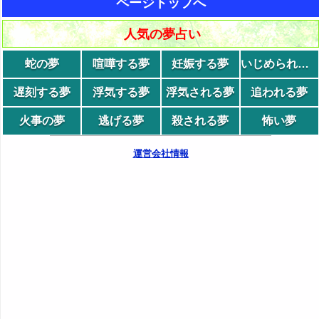
ページトップへ
人気の夢占い
蛇の夢
喧嘩する夢
妊娠する夢
いじめられる夢
遅刻する夢
浮気する夢
浮気される夢
追われる夢
火事の夢
逃げる夢
殺される夢
怖い夢
運営会社情報