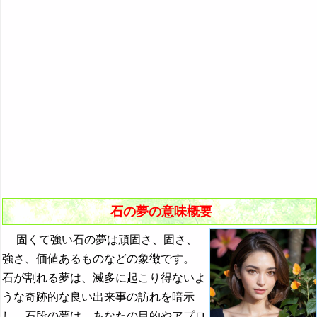
池の夢の夢占い
10．石を捨てる夢
生贄の夢の夢占い
11．石に躓く夢
居酒屋→ナイトクラブの夢の夢占い
12．重い石を背負う夢・重い石を乗せられる夢
石の夢の夢占い
いじめる夢の夢占い
いじめられる夢の夢占い
医者の夢の夢占い
椅子の夢の夢占い
石の夢の意味概要
泉の夢の夢占い
固くて強い石の夢は頑固さ、固さ、
イソギンチャクの夢の夢占い
強さ、価値あるものなどの象徴です。
・・・
石が割れる夢は、滅多に起こり得ないよ
『う～お』の夢
うな奇跡的な良い出来事の訪れを暗示
し、石段の夢は、あなたの目的やアプロ