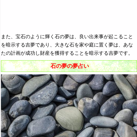
『ふ～ほ』の夢
『ま行』の夢
『や行』の夢
また、宝石のように輝く石の夢は、良い出来事が起こること
『ら行』の夢
を暗示する吉夢であり、大きな石を家や庭に置く夢は、あな
『わ行』の夢
たの計画が成功し財産を獲得することを暗示する吉夢です。
石の夢の夢占い