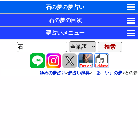
石の夢の夢占い
東洋・西洋占星術
石の夢の目次
ホラリー占星術
1．石が割れる夢・石にヒビが入る夢
夢占いメニュー
2．石段の夢
手相占いで未来診断
AIゆめの夢占いチャット
3．宝石のように輝く石の夢
夢の世界
タロットカードで無料占い
4．小さな石が沢山ある夢
夢占い掲示板
命名の姓名判断
ゆめの夢占い
>
夢占い辞典
>
『あ・い』の夢
>石の夢
5．大きな石を家や庭に置く夢
カテゴリー別夢占い
飛星派風水で住宅開運
6．大きな石に阻まれて進めない夢
夢占い辞典
男と女の心理学と心理テスト
7．自分に石が当たる夢
『あ・い』の夢
人気の夢占い
8．誰かに石をぶつけられる夢
・・・
イグアナの夢の夢占い
9．石を拾う夢