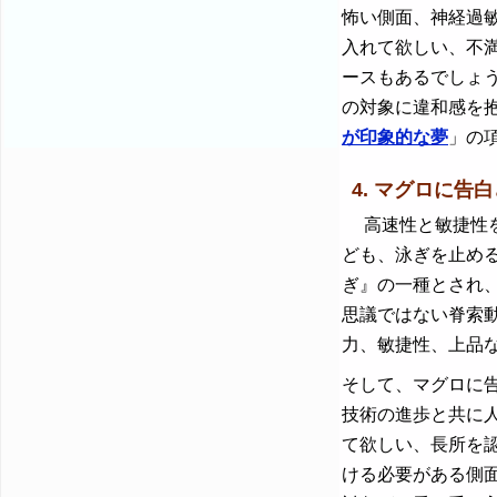
怖い側面、神経過
入れて欲しい、不
ースもあるでしょ
の対象に違和感を
が印象的な夢
」の
4. マグロに
高速性と敏捷性を
ども、泳ぎを止め
ぎ』の一種とされ
思議ではない脊索
力、敏捷性、上品
そして、マグロに
技術の進歩と共に
て欲しい、長所を
ける必要がある側