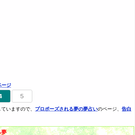
ページ
4
5
していますので、
プロポーズされる夢の夢占い
のページ、
告白
る夢