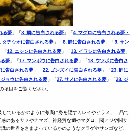
される夢
」「
3. 鯛に告白される夢
」「
4. マグロに告白される夢・
7. タチウオに告白される夢
」「
8. 鮭に告白される夢
」「
9. サン
」「
12. ニシンに告白される夢
」「
13. イワシに告白される夢
」
れる夢
」「
17. マンボウに告白される夢
」「
18. ウツボに告白さ
マズに告白される夢
」「
22. ゴンズイに告白される夢
」「
23. 鯉に
. ドジョウに告白される夢
」「
27. サメに告白される夢
」「
28. ジ
の項目をご覧ください。
しているかのように海底に身を隠すカレイやヒラメ、上品で
圧感のあるサメやナマズ、神経質な鯛やマグロ、関アジや関サ
意識の世界をさまよっているかのようなクラゲやサンゴなど、