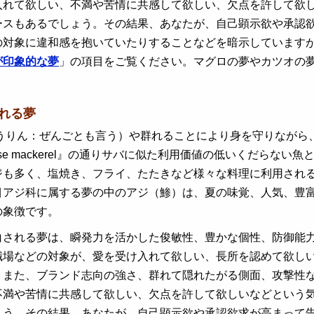
入れて欲しい、不満や苦情に共感して欲しい、欠点を許して欲
ースもあるでしょう。その結果、あなたが、自己顕示欲や承認
の対象に違和感を抱いていたりすることなどを暗示しています
が印象的な夢
」の項目をご覧ください。マグロの夢やカツオの
される夢
りん：ぜんごとも言う）や群れることにより身を守りながら、
rse mackerel』の通りサバに似た利用価値の低いくだら
ジも多く、塩焼き、フライ、たたきなど様々な料理に利用され
目アジ科に属する夢の中のアジ（鯵）は、夏の味覚、人気、豊
の象徴です。
白される夢は、瞬発力を活かした俊敏性、豊かな個性、防御能
職場などの対象が、愛を受け入れて欲しい、長所を認めて欲し
。また、ブランド志向の強さ、群れて隠れたがる側面、攻撃性
不満や苦情に共感して欲しい、欠点を許して欲しいなどという
ょう。その結果、あなたが、自己顕示欲や承認欲求が高まって