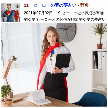
11．
ヒーローの夢の夢占い
- 辞典
2021年07月02日
- 19. ヒーローとの関係が印象
的な夢 ヒーローとの関係が印象的な夢の夢占い