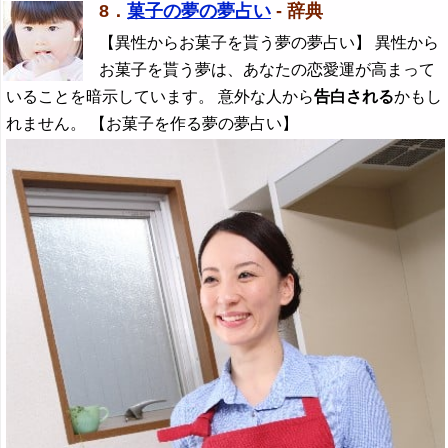
8．
菓子の夢の夢占い
- 辞典
【異性からお菓子を貰う夢の夢占い】 異性から
お菓子を貰う夢は、あなたの恋愛運が高まって
いることを暗示しています。 意外な人から
告白される
かもし
れません。 【お菓子を作る夢の夢占い】