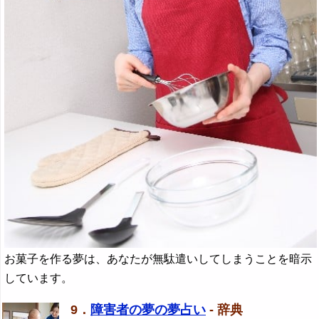
お菓子を作る夢は、あなたが無駄遣いしてしまうことを暗示
しています。
9．
障害者の夢の夢占い
- 辞典