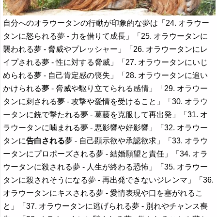
自分へのオラウータンの行動が印象的な夢は「24. オラウー
タンに怒られる夢 - 力を借りて成長」「25. オラウータンに
襲われる夢 - 脅威やプレッシャー」「26. オラウータンにレ
イプされる夢 - 性に対する脅威」「27. オラウータンにいじ
められる夢 - 自己肯定感の喪失」「28. オラウータンに追い
かけられる夢 - 脅威や駆り立てられる感情」「29. オラウー
タンに刺される夢 - 攻撃や愛情を受けること」「30. オラウ
ータンに銃で撃たれる夢 - 葛藤を克服して再出発」「31. オ
ラウータンに噛まれる夢 - 悪影響や好影響」「32. オラウー
タンに
告白される
夢 - 自己顕示欲や承認欲求」「33. オラウ
ータンにプロポーズされる夢 - 結婚願望と責任」「34. オラ
ウータンに殺される夢 - 人生が終わる恐怖」「35. オラウー
タンに殺されそうになる夢 - 再出発できないジレンマ」「36.
オラウータンにキスされる夢 - 愛情表現や口を塞がれるこ
と」「37. オラウータンに逃げられる夢 - 別れやチャンス喪