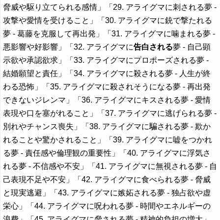
脅威や駆り立てられる感情」「29. アライグマに刺される夢 -
攻撃や愛情を受けること」「30. アライグマに銃で撃たれる
夢 - 葛藤を克服して再出発」「31. アライグマに噛まれる夢 -
悪影響や好影響」「32. アライグマに
告白される
夢 - 自己顕
示欲や承認欲求」「33. アライグマにプロポーズされる夢 -
結婚願望と責任」「34. アライグマに殺される夢 - 人生が終
わる恐怖」「35. アライグマに殺されそうになる夢 - 再出発
できないジレンマ」「36. アライグマにキスされる夢 - 愛情
表現や口を塞がれること」「37. アライグマに逃げられる夢 -
別れやチャンス喪失」「38. アライグマに騙される夢 - 欺か
れることや驚かされること」「39. アライグマに嘘をつかれ
る夢 - 責任感や倫理観の重要性」「40. アライグマに浮気さ
れる夢 - 不信感や不安」「41. アライグマに無視される夢 - 自
己表現不足や不安」「42. アライグマに食べられる夢 - 脅威
と現実逃避」「43. アライグマに嫉妬される夢 - 独占欲や虚
栄心」「44. アライグマに呪われる夢 - 時間やエネルギーの
浪費」「45. アライグマに脅される夢 - 精神的負担の増大」