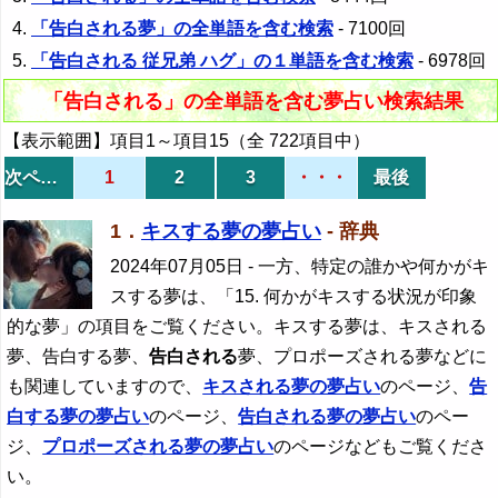
「告白される夢」の全単語を含む検索
- 7100回
「告白される 従兄弟 ハグ」の１単語を含む検索
- 6978回
「告白される」の全単語を含む夢占い検索結果
【表示範囲】項目1～項目15（全 722項目中）
次ページ
1
2
3
・・・
最後
1．
キスする夢の夢占い
- 辞典
2024年07月05日
- 一方、特定の誰かや何かがキ
スする夢は、「15. 何かがキスする状況が印象
的な夢」の項目をご覧ください。キスする夢は、キスされる
夢、告白する夢、
告白される
夢、プロポーズされる夢などに
も関連していますので、
キスされる夢の夢占い
のページ、
告
白する夢の夢占い
のページ、
告白される
夢の夢占い
のペー
ジ、
プロポーズされる夢の夢占い
のページなどもご覧くださ
い。