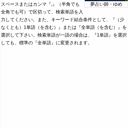
スペースまたはカンマ『,』（半角でも
夢占い師・ゆめ
全角でも可）で区切って、検索単語を入
力してください。また、キーワード結合条件として、『（少
なくとも）1単語（を含む）』または『全単語（を含む）』を
選択して下さい。検索単語が一語の場合は、『1単語』を選択
しても、標準の『全単語』に変更されます。