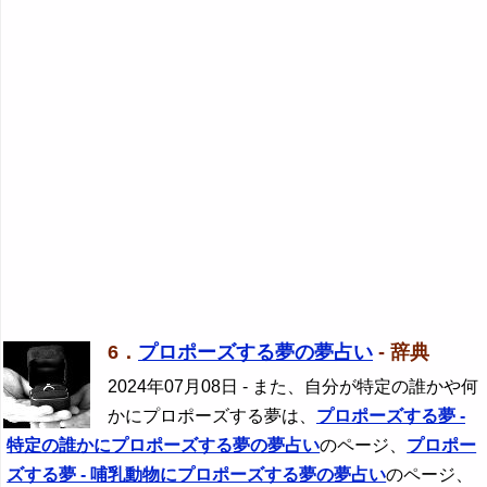
6．
プロポーズする夢の夢占い
- 辞典
2024年07月08日
- また、自分が特定の誰かや何
かにプロポーズする夢は、
プロポーズする夢 -
特定の誰かにプロポーズする夢の夢占い
のページ、
プロポー
ズする夢 - 哺乳動物にプロポーズする夢の夢占い
のページ、