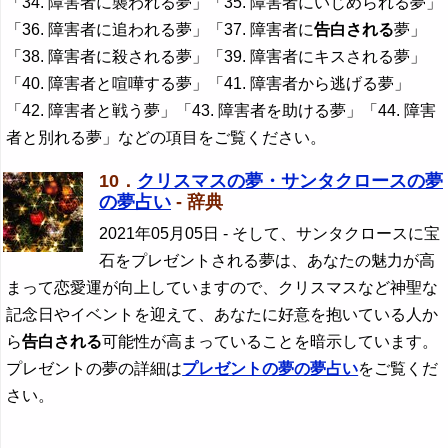
「34. 障害者に襲われる夢」「35. 障害者にいじめられる夢」
「36. 障害者に追われる夢」「37. 障害者に
告白される
夢」
「38. 障害者に殺される夢」「39. 障害者にキスされる夢」
「40. 障害者と喧嘩する夢」「41. 障害者から逃げる夢」
「42. 障害者と戦う夢」「43. 障害者を助ける夢」「44. 障害
者と別れる夢」などの項目をご覧ください。
10．
クリスマスの夢・サンタクロースの夢
の夢占い
- 辞典
2021年05月05日
- そして、サンタクロースに宝
石をプレゼントされる夢は、あなたの魅力が高
まって恋愛運が向上していますので、クリスマスなど神聖な
記念日やイベントを迎えて、あなたに好意を抱いている人か
ら
告白される
可能性が高まっていることを暗示しています。
プレゼントの夢の詳細は
プレゼントの夢の夢占い
をご覧くだ
さい。