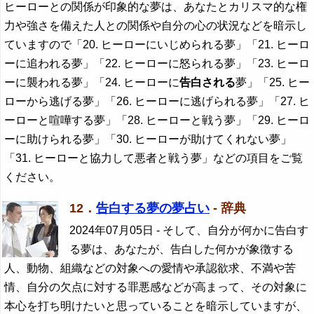
ヒーローとの関係が印象的な夢は、あなたとカリスマ的な権
力や強さを備えた人との関係や自分の心の状況などを暗示し
ていますので「20. ヒーローにいじめられる夢」「21. ヒーロ
ーに追われる夢」「22. ヒーローに怒られる夢」「23. ヒーロ
ーに襲われる夢」「24. ヒーローに
告白される
夢」「25. ヒー
ローから逃げる夢」「26. ヒーローに逃げられる夢」「27. ヒ
ーローと喧嘩する夢」「28. ヒーローと戦う夢」「29. ヒーロ
ーに助けられる夢」「30. ヒーローが助けてくれない夢」
「31. ヒーローと協力して悪者と戦う夢」などの項目をご覧
ください。
12．
告白する夢の夢占い
- 辞典
2024年07月05日
- そして、自分が何かに告白す
る夢は、あなたが、告白した何かが象徴する
人、動物、組織などの対象への愛情や承認欲求、不満や苦
情、自分の欠点に対する罪悪感などが高まって、その対象に
本心を打ち明けたいと思っていることを暗示していますが、