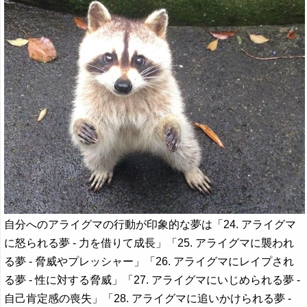
自分へのアライグマの行動が印象的な夢は「24. アライグマ
に怒られる夢 - 力を借りて成長」「25. アライグマに襲われ
る夢 - 脅威やプレッシャー」「26. アライグマにレイプされ
る夢 - 性に対する脅威」「27. アライグマにいじめられる夢 -
自己肯定感の喪失」「28. アライグマに追いかけられる夢 -