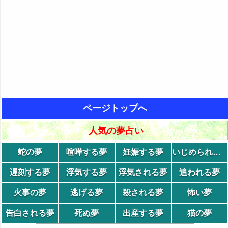
ページトップへ
人気の夢占い
蛇の夢
喧嘩する夢
妊娠する夢
いじめられる夢
遅刻する夢
浮気する夢
浮気される夢
追われる夢
火事の夢
逃げる夢
殺される夢
怖い夢
告白される夢
死ぬ夢
出産する夢
猫の夢