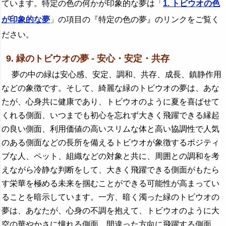
ています。特定の色の何かが印象的な夢は「
1. トビウオの色
が印象的な夢
」の項目の『特定の色の夢』のリンクをご覧く
ださい。
9. 緑のトビウオの夢 - 安心・安定・共存
夢の中の緑は安心感、安定、調和、共存、成長、鎮静作用
などの象徴です。そして、綺麗な緑のトビウオの夢は、あな
たが、心身共に健康であり、トビウオのように夏を喜ばせて
くれる側面、いつまでも初心を忘れず大きく飛躍できる縁起
の良い側面、利用価値の高いスリムな体と高い協調性で人気
のある側面などの長所を備えるトビウオが象徴するポジティ
ブな人、ペット、組織などの対象と共に、周囲との調和を考
えながら冷静な判断をして、大きく飛躍できる側面がもたら
す栄華を極める未来を掴むことができる可能性が高まってい
ることを暗示しています。一方、暗く濁った緑のトビウオの
夢は、あなたが、心身の不調を抱えて、トビウオのように大
空の華やかさに憧れる側面、間違った方向に飛躍する側面、