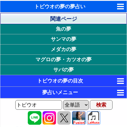
トビウオの夢の夢占い
東洋・西洋占星術
関連ページ
魚の夢
ホラリー占星術
サンマの夢
手相占いで未来診断
メダカの夢
タロットカードで無料占い
マグロの夢・カツオの夢
命名の姓名判断
サバの夢
飛星派風水で住宅開運
トビウオの夢の目次
男と女の心理学と心理テスト
1. トビウオの色が印象的な夢
夢占いメニュー
17. トビウオの状態が印象的な夢
2. 白いトビウオの夢 - 清楚・純粋・誠実
AIゆめの夢占いチャット
3. 黒いトビウオの夢 - 喪失・孤独・苦悩
2P: 感情やトビウオの状況の夢
18. 大きなトビウオの夢 - 長所や欠点の強調
夢の世界
4. 赤いトビウオの夢 - 生命力・興奮・欲望
19. 貧弱なトビウオの夢 - 運気の低迷
3P: トビウオの行動の夢
夢占い掲示板