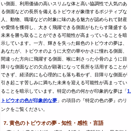
い側面、利用価値の高いスリムな体と高い協調性で人気のあ
る側面などの長所を備えるトビウオが象徴するポジティブな
人、動物、職場などの対象に味のある魅力が認められて財産
や愛情を獲得し、大きく飛躍できる側面がもたらす隆盛する
未来を勝ち取ることができる可能性が高まっていることを暗
示しています。一方、輝きを失った銀色のトビウオの夢は、
あなたが、トビウオのように大空の華やかさに憧れる側面、
間違った方向に飛躍する側面、喉に刺さった小骨のように目
障りな側面などの欠点が顕著になって長所を活用することが
できず、経済的にも心理的にも落ち着かず、目障りな側面が
引き起こす苦しみに満ちた未来を迎える可能性が高まってい
ることを暗示しています。特定の色の何かが印象的な夢は「
1.
トビウオの色が印象的な夢
」の項目の『特定の色の夢』のリ
ンクをご覧ください。
7. 黄色のトビウオの夢 - 知性・感性・言語