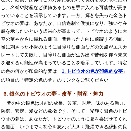
し、名誉や財産など価値あるものを手に入れる可能性が高ま
っていることを暗示しています。一方、輝きを失った金色ト
ビウオの夢は、あなたが、自信過剰で傲慢になり、強い存在
感を示したいという虚栄心が高まって、トビウオのように大
空の華やかさに憧れる側面、間違った方向に飛躍する側面、
喉に刺さった小骨のように目障りな側面などの欠点がエスカ
レートして失敗し、目障りな側面が生み出す苦難を伴う未来
を迎える可能性が高まっていることを暗示しています。特定
の色の何かが印象的な夢は「
1. トビウオの色が印象的な夢
」
の項目の『特定の色の夢』のリンクをご覧ください。
6. 銀色のトビウオの夢 - 改革・財産・魅力
夢の中の銀色は才能の成長、改革、財産、味のある魅力、
防御、安定、愛などの象徴です。そして、光輝く銀色のトビ
ウオの夢は、あなたが、トビウオのように夏を喜ばせてくれ
る側面、いつまでも初心を忘れず大きく飛躍できる縁起の良