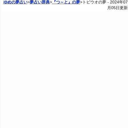
ゆめの夢占い
>
夢占い辞典
>
『つ～と』の夢
>トビウオの夢 -
2024年07
月05日
更新
5. 金色のトビウオの夢 - 高級・存在感・自信
20. 怪我したトビウオの夢・病気のトビウオの夢 - 失敗
4P: トビウオとの関係の夢
カテゴリー別夢占い
や窮地
6. 銀色のトビウオの夢 - 改革・財産・魅力
夢占い辞典
21. 楽しそうなトビウオの夢 - 運気上昇
7. 黄色のトビウオの夢 - 知性・感性・言語
『あ・い』の夢
人気の夢占い
22. 寂しそうなトビウオの夢 - 孤立
8. 茶色のトビウオの夢 - 堅実・安定・調和
『う～お』の夢
23. 怖そうなトビウオの夢 - 恐れや警戒
9. 緑のトビウオの夢 - 安心・安定・共存
『か』から始まる夢
24. トビウオの死骸の夢 - 自立や願望
10. 青いトビウオの夢 - 休憩・若さ・冷静
『き』から始まる夢
25. 腐ったトビウオの夢 - 危機到来
11. 水色のトビウオの夢 - 癒し・安心・優しさ
『く・け』の夢
26. 透明なトビウオの夢 - 明るい未来や不安
12. 紫のトビウオの夢 - 高貴・神秘・知恵
『こ』から始まる夢
27. トビウオの缶詰の夢 - 秘めた思い
13. 灰色のトビウオの夢 - 中立・調和・停滞
『さ』から始まる夢
28. トビウオの干物の夢 - 非常時の希望
14. カラフルなトビウオの夢 - 奇抜・斬新・個性
『し』から始まる夢
29. 知恵のあるトビウオの夢・話すトビウオの夢 - 代弁
15. 派手な色のトビウオの夢 - 生命力・美・性欲
『す～そ』の夢
30. かわいいトビウオの夢 - 幸せな未来
16. パステルカラーのトビウオの夢 - 穏やかや頼りなさ