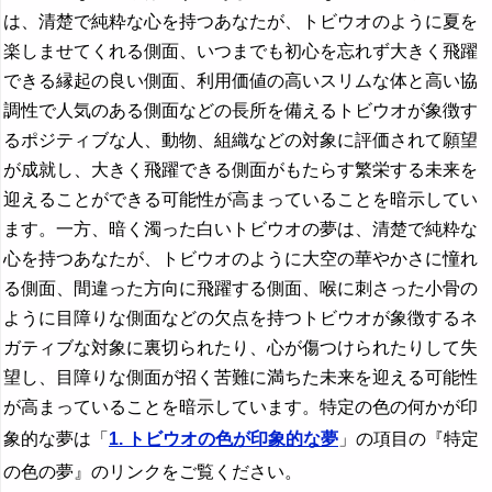
は、清楚で純粋な心を持つあなたが、トビウオのように夏を
楽しませてくれる側面、いつまでも初心を忘れず大きく飛躍
できる縁起の良い側面、利用価値の高いスリムな体と高い協
調性で人気のある側面などの長所を備えるトビウオが象徴す
るポジティブな人、動物、組織などの対象に評価されて願望
が成就し、大きく飛躍できる側面がもたらす繁栄する未来を
迎えることができる可能性が高まっていることを暗示してい
ます。一方、暗く濁った白いトビウオの夢は、清楚で純粋な
心を持つあなたが、トビウオのように大空の華やかさに憧れ
る側面、間違った方向に飛躍する側面、喉に刺さった小骨の
ように目障りな側面などの欠点を持つトビウオが象徴するネ
ガティブな対象に裏切られたり、心が傷つけられたりして失
望し、目障りな側面が招く苦難に満ちた未来を迎える可能性
が高まっていることを暗示しています。特定の色の何かが印
象的な夢は「
1. トビウオの色が印象的な夢
」の項目の『特定
の色の夢』のリンクをご覧ください。