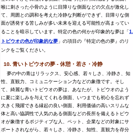
喉に刺さった小骨のように目障りな側面などの欠点が激化し
て、周囲との調和を考えた冷静な判断ができず、目障りな側
面が誘発する苦しみが多い未来を迎える可能性が高まってい
ることを暗示しています。特定の色の何かが印象的な夢は「
1.
トビウオの色が印象的な夢
」の項目の『特定の色の夢』のリ
ンクをご覧ください。
10. 青いトビウオの夢 - 休憩・若さ・冷静
夢の中の青はリラックス、安心感、若々しさ、冷静さ、知
性、直観力、コミュニケーション力などの象徴です。そし
て、綺麗な青いトビウオの夢は、あなたが、トビウオのよう
に夏に楽しみを与えてくれる側面、いつまでも初心を忘れず
大きく飛躍できる縁起の良い側面、利用価値の高いスリムな
体と高い協調性で人気のある側面などの長所を備えるトビウ
オが象徴するポジティブな人、ペット、企業などの対象にサ
ポートされながら、若々しさ、冷静さ、知性、直観力を存分