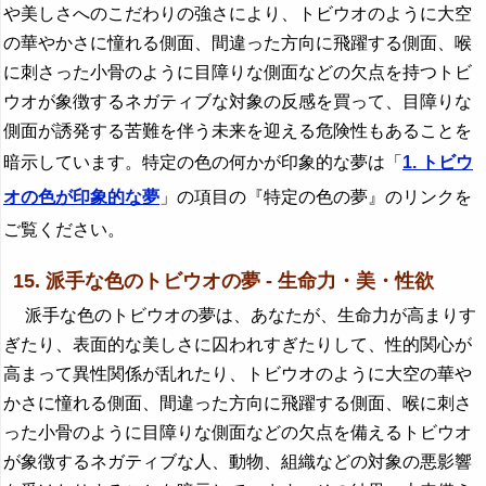
や美しさへのこだわりの強さにより、トビウオのように大空
の華やかさに憧れる側面、間違った方向に飛躍する側面、喉
に刺さった小骨のように目障りな側面などの欠点を持つトビ
ウオが象徴するネガティブな対象の反感を買って、目障りな
側面が誘発する苦難を伴う未来を迎える危険性もあることを
暗示しています。特定の色の何かが印象的な夢は「
1. トビウ
オの色が印象的な夢
」の項目の『特定の色の夢』のリンクを
ご覧ください。
15. 派手な色のトビウオの夢 - 生命力・美・性欲
派手な色のトビウオの夢は、あなたが、生命力が高まりす
ぎたり、表面的な美しさに囚われすぎたりして、性的関心が
高まって異性関係が乱れたり、トビウオのように大空の華や
かさに憧れる側面、間違った方向に飛躍する側面、喉に刺さ
った小骨のように目障りな側面などの欠点を備えるトビウオ
が象徴するネガティブな人、動物、組織などの対象の悪影響