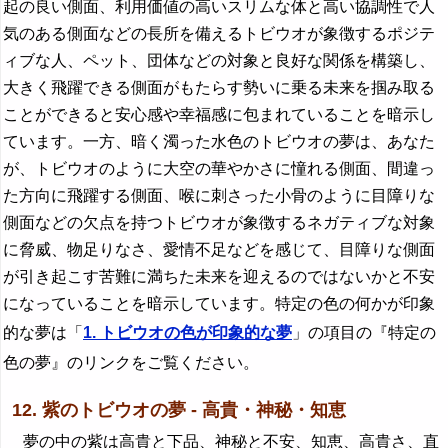
起の良い側面、利用価値の高いスリムな体と高い協調性で人
気のある側面などの長所を備えるトビウオが象徴するポジテ
ィブな人、ペット、団体などの対象と良好な関係を構築し、
大きく飛躍できる側面がもたらす勢いに乗る未来を掴み取る
ことができると安心感や幸福感に包まれていることを暗示し
ています。一方、暗く濁った水色のトビウオの夢は、あなた
が、トビウオのように大空の華やかさに憧れる側面、間違っ
た方向に飛躍する側面、喉に刺さった小骨のように目障りな
側面などの欠点を持つトビウオが象徴するネガティブな対象
に脅威、物足りなさ、愛情不足などを感じて、目障りな側面
が引き起こす苦難に満ちた未来を迎えるのではないかと不安
になっていることを暗示しています。特定の色の何かが印象
的な夢は「
1. トビウオの色が印象的な夢
」の項目の『特定の
色の夢』のリンクをご覧ください。
12. 紫のトビウオの夢 - 高貴・神秘・知恵
夢の中の紫は高貴と下品、神秘と不安、知恵、高貴さ、直