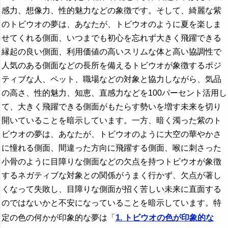
感力、想像力、性的魅力などの象徴です。そして、綺麗な紫
のトビウオの夢は、あなたが、トビウオのように夏を楽しま
せてくれる側面、いつまでも初心を忘れず大きく飛躍できる
縁起の良い側面、利用価値の高いスリムな体と高い協調性で
人気のある側面などの長所を備えるトビウオが象徴するポジ
ティブな人、ペット、職場などの対象と協力しながら、気品
の高さ、性的魅力、知恵、直感力などを100パーセント活用し
て、大きく飛躍できる側面がもたらす勢いを増す未来を切り
開いていることを暗示しています。一方、暗く濁った紫のト
ビウオの夢は、あなたが、トビウオのように大空の華やかさ
に憧れる側面、間違った方向に飛躍する側面、喉に刺さった
小骨のように目障りな側面などの欠点を持つトビウオが象徴
するネガティブな対象との関係がうまく行かず、欠点が著し
くなって失敗し、目障りな側面が招く苦しい未来に直面する
のではないかと不安になっていることを暗示しています。特
定の色の何かが印象的な夢は「
1. トビウオの色が印象的な