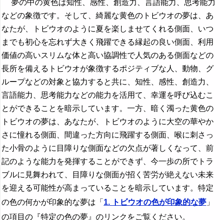
夢の中の黄色は知性、感性、創造力、言語能力、思考能力
などの象徴です。そして、綺麗な黄色のトビウオの夢は、あ
なたが、トビウオのように夏を楽しませてくれる側面、いつ
までも初心を忘れず大きく飛躍できる縁起の良い側面、利用
価値の高いスリムな体と高い協調性で人気のある側面などの
長所を備えるトビウオが象徴するポジティブな人、動物、グ
ループなどの対象と協力すると共に、知性、感性、創造力、
言語能力、思考能力などの能力を活用て、幸運を呼び込むこ
とができることを暗示しています。一方、暗く濁った黄色の
トビウオの夢は、あなたが、トビウオのように大空の華やか
さに憧れる側面、間違った方向に飛躍する側面、喉に刺さっ
た小骨のように目障りな側面などの欠点が著しくなって、前
記のような能力を発揮することができず、今一歩の所でトラ
ブルに見舞われて、目障りな側面が招く苦労が絶えない未来
を迎える可能性が高まっていることを暗示しています。特定
の色の何かが印象的な夢は「
1. トビウオの色が印象的な夢
」
の項目の『特定の色の夢』のリンクをご覧ください。