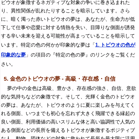
ビウオが象徴するネガティブな対象の争いに巻き込まれた
り、異性関係が乱れたりすることを暗示しています。さら
に、暗く濁った赤いトビウオの夢は、あなたが、生命力が低
下して仕事や恋愛に対する情熱を失い、目障りな側面が誘発
する辛い未来を迎える可能性が高まっていることを暗示して
います。特定の色の何かが印象的な夢は「
1. トビウオの色が
印象的な夢
」の項目の『特定の色の夢』のリンクをご覧くだ
さい。
5. 金色のトビウオの夢 - 高級・存在感・自信
夢の中の金色は高級、豊かさ、存在感の強さ、自信、意欲
的な気持ちなどの象徴です。そして、光輝く金色のトビウオ
の夢は、あなたが、トビウオのように夏に楽しみを与えてく
れる側面、いつまでも初心を忘れず大きく飛躍できる縁起の
良い側面、利用価値の高いスリムな体と高い協調性で人気の
ある側面などの長所を備えるトビウオが象徴するポジティブ
な人、動物、団体などの対象に救われて長所を最大限に活用