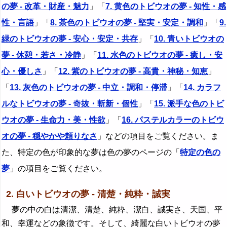
の夢 - 改革・財産・魅力
」「
7. 黄色のトビウオの夢 - 知性・感
性・言語
」「
8. 茶色のトビウオの夢 - 堅実・安定・調和
」「
9.
緑のトビウオの夢 - 安心・安定・共存
」「
10. 青いトビウオの
夢 - 休憩・若さ・冷静
」「
11. 水色のトビウオの夢 - 癒し・安
心・優しさ
」「
12. 紫のトビウオの夢 - 高貴・神秘・知恵
」
「
13. 灰色のトビウオの夢 - 中立・調和・停滞
」「
14. カラフ
ルなトビウオの夢 - 奇抜・斬新・個性
」「
15. 派手な色のトビ
ウオの夢 - 生命力・美・性欲
」「
16. パステルカラーのトビウ
オの夢 - 穏やかや頼りなさ
」などの項目をご覧ください。ま
た、特定の色が印象的な夢は色の夢のページの「
特定の色の
夢
」の項目をご覧ください。
2. 白いトビウオの夢 - 清楚・純粋・誠実
夢の中の白は清潔、清楚、純粋、潔白、誠実さ、天国、平
和、幸運などの象徴です。そして、綺麗な白いトビウオの夢