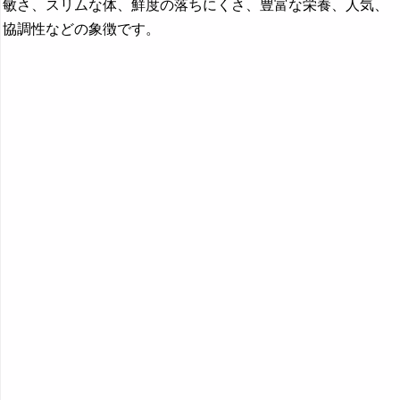
敏さ、スリムな体、鮮度の落ちにくさ、豊富な栄養、人気、
『や行』の夢
協調性などの象徴です。
『ら行』の夢
『わ行』の夢