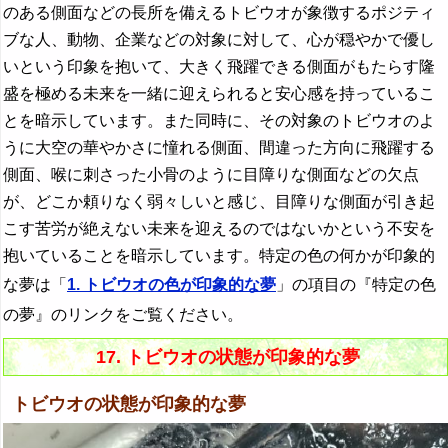
のある側面などの長所を備えるトビウオが象徴するポジティ
ブな人、動物、企業などの対象に対して、心が穏やかで優し
いという印象を抱いて、大きく飛躍できる側面がもたらす隆
盛を極める未来を一緒に迎えられると安心感を持っているこ
とを暗示しています。また同時に、その対象のトビウオのよ
うに大空の華やかさに憧れる側面、間違った方向に飛躍する
側面、喉に刺さった小骨のように目障りな側面などの欠点
が、どこか頼りなく弱々しいと感じ、目障りな側面が引き起
こす苦労が絶えない未来を迎えるのではないかという不安を
抱いていることを暗示しています。特定の色の何かが印象的
な夢は「
1. トビウオの色が印象的な夢
」の項目の『特定の色
の夢』のリンクをご覧ください。
17. トビウオの状態が印象的な夢
トビウオの状態が印象的な夢