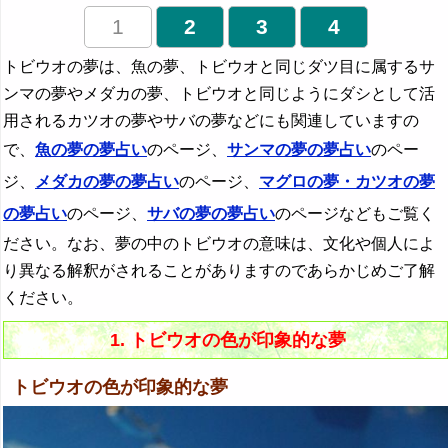
1
2
3
4
トビウオの夢は、魚の夢、トビウオと同じダツ目に属するサ
ンマの夢やメダカの夢、トビウオと同じようにダシとして活
用されるカツオの夢やサバの夢などにも関連していますの
で、
魚の夢の夢占い
のページ、
サンマの夢の夢占い
のペー
ジ、
メダカの夢の夢占い
のページ、
マグロの夢・カツオの夢
の夢占い
のページ、
サバの夢の夢占い
のページなどもご覧く
ださい。なお、夢の中のトビウオの意味は、文化や個人によ
り異なる解釈がされることがありますのであらかじめご了解
ください。
1. トビウオの色が印象的な夢
トビウオの色が印象的な夢