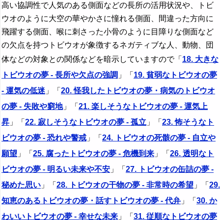
高い協調性で人気のある側面などの長所の活用状況や、トビ
ウオのように大空の華やかさに憧れる側面、間違った方向に
飛躍する側面、喉に刺さった小骨のように目障りな側面など
の欠点を持つトビウオが象徴するネガティブな人、動物、団
体などの対象との関係などを暗示していますので「
18. 大きな
トビウオの夢 - 長所や欠点の強調
」「
19. 貧弱なトビウオの夢
- 運気の低迷
」「
20. 怪我したトビウオの夢・病気のトビウオ
の夢 - 失敗や窮地
」「
21. 楽しそうなトビウオの夢 - 運気上
昇
」「
22. 寂しそうなトビウオの夢 - 孤立
」「
23. 怖そうなト
ビウオの夢 - 恐れや警戒
」「
24. トビウオの死骸の夢 - 自立や
願望
」「
25. 腐ったトビウオの夢 - 危機到来
」「
26. 透明なト
ビウオの夢 - 明るい未来や不安
」「
27. トビウオの缶詰の夢 -
秘めた思い
」「
28. トビウオの干物の夢 - 非常時の希望
」「
29.
知恵のあるトビウオの夢・話すトビウオの夢 - 代弁
」「
30. か
わいいトビウオの夢 - 幸せな未来
」「
31. 従順なトビウオの夢