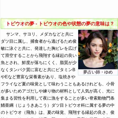
『た・ち』の夢
31. 従順なトビウオの夢 - 服従と願望
『つ～と』の夢
32. 眠っているトビウオの夢 - 充電や無防備
・・・
トビウオの夢 - トビウオの色や状態の夢の意味は？
33. たくさんのトビウオの夢 - 強調や多様性
トビウオの夢の夢占い
サンマ、サヨリ、メダカなどと共に
34. トビウオの群れの夢 - 群れに対する感情
ダツ目に属し、捕食者から逃げるため俊
飛び降りる夢の夢占い
敏に泳ぐと共に、発達した胸ビレを広げ
飛ぶ夢の夢占い
て滑空することから飛翔する縁起の良い
・・・
魚とされ、鮮度が落ちにくく、脂質が少
なくタンパク質に富むと共にビタミンB
『な行』の夢
夢占い師・ゆめ
やEなど豊富な栄養素があり、塩焼きや
『は』から始まる夢
フライなど夏の味覚として味わうこともあるけれども、小骨
『ひ』から始まる夢
が多いためアゴだしや練り物の材料として人気が高く、光に
集まる習性を利用して夜に漁をすることが多い脊索動物門条
『ふ～ほ』の夢
鰭亜綱（じょうきあこう）ダツ目トビウオ科に属する夢の中
『ま行』の夢
のトビウオ（飛魚）は、夏の味覚、飛翔する縁起の良さ、俊