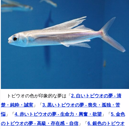
トビウオの色が印象的な夢は「
2. 白いトビウオの夢 - 清
楚・純粋・誠実
」「
3. 黒いトビウオの夢 - 喪失・孤独・苦
悩
」「
4. 赤いトビウオの夢 - 生命力・興奮・欲望
」「
5. 金色
のトビウオの夢 - 高級・存在感・自信
」「
6. 銀色のトビウオ