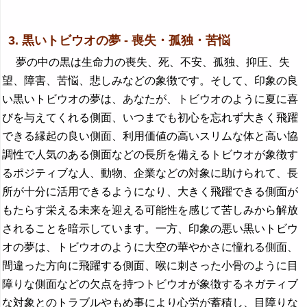
3. 黒いトビウオの夢 - 喪失・孤独・苦悩
夢の中の黒は生命力の喪失、死、不安、孤独、抑圧、失
望、障害、苦悩、悲しみなどの象徴です。そして、印象の良
い黒いトビウオの夢は、あなたが、トビウオのように夏に喜
びを与えてくれる側面、いつまでも初心を忘れず大きく飛躍
できる縁起の良い側面、利用価値の高いスリムな体と高い協
調性で人気のある側面などの長所を備えるトビウオが象徴す
るポジティブな人、動物、企業などの対象に助けられて、長
所が十分に活用できるようになり、大きく飛躍できる側面が
もたらす栄える未来を迎える可能性を感じて苦しみから解放
されることを暗示しています。一方、印象の悪い黒いトビウ
オの夢は、トビウオのように大空の華やかさに憧れる側面、
間違った方向に飛躍する側面、喉に刺さった小骨のように目
障りな側面などの欠点を持つトビウオが象徴するネガティブ
な対象とのトラブルやもめ事により心労が蓄積し、目障りな