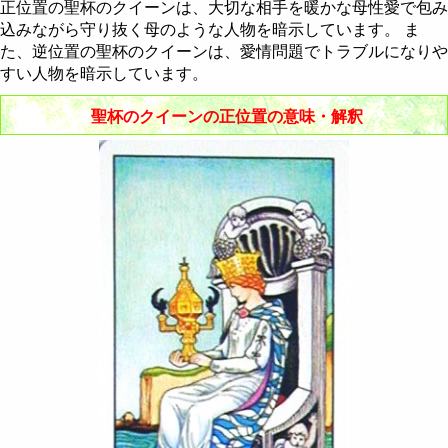
節制 - Temperance
棒のクイーン
聖杯のナイト
剣のペイジ
金貨の10
正位置の聖杯のクイーンは、大切な相手を暖かな母性愛で包み
込みながら守り抜く母のような人物を暗示しています。 ま
悪魔 - The Devil
棒のキング
聖杯のクイーン
剣のナイト
金貨のペイジ
た、逆位置の聖杯のクイーンは、愛情問題でトラブルになりや
すい人物を暗示しています。
塔 - The Tower
聖杯のキング
剣のクイーン
金貨のナイト
聖杯のクイーンの正位置の意味・解釈
星 - The Star
剣のキング
金貨のクイーン
月 - The Moon
金貨のキング
太陽 - The Sun
審判 - Judgement
世界 - The World