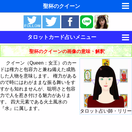
聖杯のクイーン
ゆめの夢占い
人気の夢占い
タロットカード占いメニュー
東洋・西洋占星術
タロットの意味
聖杯のクイーンの画像の意味・解釈
ホラリー占星術
タロットカードの意味・解釈
クイーン（Queen：女王）のカー
手相占いで未来診断
ドは権力と包容力と兼ね備えた成熟
大アルカナの意味・解釈
した人物を意味します。 権力がある
命名の姓名判断
ので時にはわがままな振る舞いをす
小アルカナの意味・解釈
愚者 - The Fool
すかも知れませんが、聡明さと包容
飛星派風水で住宅開運
力で人を惹き付ける魅力がありま
大アルカナによる占い方法
魔術師 - The Magician
棒のスートの意味・解釈
す。 四大元素である火土風水の
男と女の心理学と心理テスト
『水』に属します。
タロット占い師・リリー
大アルカナでタロットカード占い
カードシャッフル・カットのしかた
女教皇 - The HighPriestess
聖杯のスートの意味・解釈
棒のエース
今日の運勢の占い方
タロットで今日の運勢
女帝 - The Empress
剣のスートの意味・解釈
棒の2
聖杯のエース