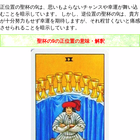
節制 - Temperance
棒のクイーン
聖杯のナイト
剣のペイジ
金貨の10
正位置の聖杯の9は、思いもよらないチャンスや幸運が舞い込
むことを暗示しています。 しかし、逆位置の聖杯の9は、貴方
悪魔 - The Devil
棒のキング
聖杯のクイーン
剣のナイト
金貨のペイジ
が十分努力もせず幸運を期待しますが、それ程甘くないと痛感
塔 - The Tower
聖杯のキング
剣のクイーン
金貨のナイト
させられることを暗示しています。
聖杯の9の正位置の意味・解釈
星 - The Star
剣のキング
金貨のクイーン
月 - The Moon
金貨のキング
太陽 - The Sun
審判 - Judgement
世界 - The World