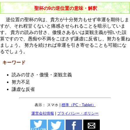
聖杯の9の逆位置の意味・解釈
逆位置の聖杯の9は、貴方が十分努力もせず幸運を期待しま
すが、それ程甘くないと痛感させられることを暗示していま
す。 貴方の読みの甘さ、傲慢さあるいは楽観主義が招いた誤
算ですので、愚痴や不満をこぼさず謙虚に反省し、努力を重ね
ましょう。 努力を続ければ幸運を引き寄せることも可能にな
るでしょう。
キーワード
読みの甘さ・傲慢・楽観主義
努力不足
謙虚な反省
表示： スマホ |
標準（PC・Tablet）
運営会社情報
|
プライバシー・ポリシー