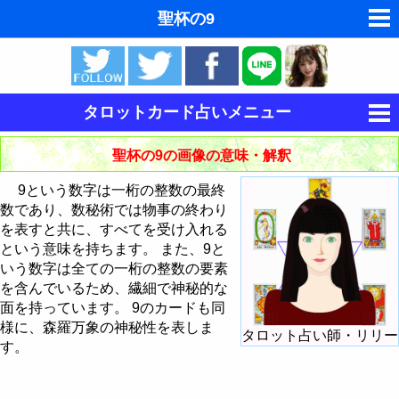
聖杯の9
ゆめの夢占い
人気の夢占い
タロットカード占いメニュー
東洋・西洋占星術
タロットの意味
聖杯の9の画像の意味・解釈
ホラリー占星術
タロットカードの意味・解釈
9という数字は一桁の整数の最終
手相占いで未来診断
数であり、数秘術では物事の終わり
大アルカナの意味・解釈
を表すと共に、すべてを受け入れる
命名の姓名判断
という意味を持ちます。 また、9と
小アルカナの意味・解釈
愚者 - The Fool
いう数字は全ての一桁の整数の要素
飛星派風水で住宅開運
を含んでいるため、繊細で神秘的な
大アルカナによる占い方法
魔術師 - The Magician
棒のスートの意味・解釈
面を持っています。 9のカードも同
男と女の心理学と心理テスト
様に、森羅万象の神秘性を表しま
タロット占い師・リリー
大アルカナでタロットカード占い
カードシャッフル・カットのしかた
女教皇 - The HighPriestess
聖杯のスートの意味・解釈
棒のエース
す。
今日の運勢の占い方
タロットで今日の運勢
女帝 - The Empress
剣のスートの意味・解釈
棒の2
聖杯のエース