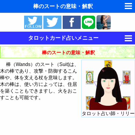
棒のスートの意味・解釈
ゆめの夢占い
人気の夢占い
タロットカード占いメニュー
東洋・西洋占星術
タロットの意味
棒のスートの意味・解釈
ホラリー占星術
タロットカードの意味・解釈
棒（Wands）のスート（Suit)は、
手相占いで未来診断
木の棒であり、攻撃・防御するこん
大アルカナの意味・解釈
棒や、体を支える杖を意味します。
命名の姓名判断
木の棒は、使い方によっては、住居
小アルカナの意味・解釈
愚者 - The Fool
を築くこともできますし、火をおこ
飛星派風水で住宅開運
すことも可能です。
大アルカナによる占い方法
魔術師 - The Magician
棒のスートの意味・解釈
男と女の心理学と心理テスト
タロット占い師・リリー
大アルカナでタロットカード占い
カードシャッフル・カットのしかた
女教皇 - The HighPriestess
聖杯のスートの意味・解釈
棒のエース
今日の運勢の占い方
タロットで今日の運勢
女帝 - The Empress
剣のスートの意味・解釈
棒の2
聖杯のエース