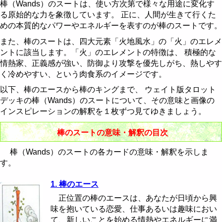
節制 - Temperance
棒のクイーン
聖杯のナイト
剣のペイジ
金貨の10
棒（Wands）のスートは、使い方次第で様々な用途に変化す
る原始的な力を象徴しています。 正に、人間が生きて行くた
悪魔 - The Devil
棒のキング
聖杯のクイーン
剣のナイト
金貨のペイジ
めの本質的なパワーやエネルギーを表すのが棒のスートです。
また、棒のスートは、四大元素「火地風水」の「火」のエレメ
塔 - The Tower
聖杯のキング
剣のクイーン
金貨のナイト
ントに該当します。「火」のエレメントの特徴は、 積極的な
情熱家、正義感が強い、防御より攻撃を優先しがち、熱しやす
星 - The Star
剣のキング
金貨のクイーン
く冷めやすい、という肉食系のイメージです。
月 - The Moon
金貨のキング
以下、棒のエースから棒のキングまで、 ウェイト版タロット
デッキの棒（Wands）のスートについて、その意味と画像の
太陽 - The Sun
インスピレーションの解釈を１枚ずつ見てゆきましょう。
審判 - Judgement
棒のスートの意味・解釈の目次
世界 - The World
棒（Wands）のスートの各カードの意味・解釈を示しま
す。
1. 棒のエース
正位置の棒のエースは、あなたが日頃から興
味を抱いている恋愛、仕事あるいは趣味におい
て、新しいことを始める情熱やエネルギーに満