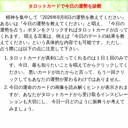
節制 - Temperance
棒のクイーン
聖杯のナイト
剣のペイジ
金貨の10
タロットカードで今日の運勢を診断
悪魔 - The Devil
棒のキング
聖杯のクイーン
剣のナイト
金貨のペイジ
精神を集中して『2026年8月8日の運勢を教えてください』
あるいは『今日の運勢を教えてください』と唱え、 『今日の
塔 - The Tower
聖杯のキング
剣のクイーン
金貨のナイト
運勢を占う』ボタンをクリックすればタロットカードが占って
くれます。 唱える言葉は、例えば『今日のデートの結果を教
星 - The Star
剣のキング
金貨のクイーン
えてください』という具体的な内容でも可能です。 ただし、
占う際には以下の点に注意して下さい。
月 - The Moon
金貨のキング
タロットカードが真剣に占ってくれるのは１日１回のみで
太陽 - The Sun
す。今日、最も知りたいことを唱えてからクリックしてく
ださい。 悪いカードが出たからと言って、もう一回クリ
審判 - Judgement
ックしてもあなたの運勢が変わるわけではありません。
世界 - The World
今日の運命のカードの画像を読み解くヒントが表示されま
すが、あなたがタロットカードから受け取るインスピレー
ションも大切にし、 今日一日どのように振舞うか考えて
みましょう。