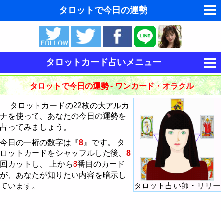
タロットで今日の運勢
ゆめの夢占い
人気の夢占い
タロットカード占いメニュー
東洋・西洋占星術
タロットの意味
タロットで今日の運勢 - ワンカード・オラクル
ホラリー占星術
タロットカードの意味・解釈
タロットカードの22枚の大アルカ
手相占いで未来診断
ナを使って、あなたの今日の運勢を
大アルカナによる占い方法
大アルカナの意味・解釈
占ってみましょう。
命名の姓名判断
今日の一桁の数字は『
8
』です。 タ
大アルカナでタロットカード占い
小アルカナの意味・解釈
カードシャッフル・カットのしかた
愚者 - The Fool
ロットカードをシャッフルした後、
8
飛星派風水で住宅開運
回カットし、 上から
8
番目のカード
今日の運勢の占い方
タロットで今日の運勢
魔術師 - The Magician
棒のスートの意味・解釈
が、あなたが知りたい内容を暗示し
男と女の心理学と心理テスト
タロット占い師・リリー
ています。
二者択一タロットの占い方
二者択一タロット
女教皇 - The HighPriestess
聖杯のスートの意味・解釈
棒のエース
タロットで恋の行方の占い方
タロットで恋の行方
女帝 - The Empress
剣のスートの意味・解釈
棒の2
聖杯のエース