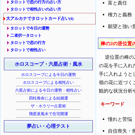
タロットで恋の行方の占い方
富と責任
タロットで相性占いの占い方
権力と義務
大アルカナでタロットカード占い
(4)
願望と強い
タロットで今日の運勢
二者択一タロット
タロットで恋の行方
棒の2の逆位置
タロットで相性占い
逆位置の棒の2
ホロスコープ・六星占術・風水
の花を手に入れ
手に入れようと
ホロスコープによる今日の運勢
嶺の花に近づく
ホロスコープによる相性占い
六星占術による今日の運勢・相性占い
観的な状況分析
四柱推命による結婚運
キーワード
ザ・ホラリー占星術
飛星派風水で住宅開運
憧れと苦悩
夢占い・心理テスト
自信喪失・