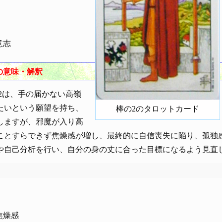
意志
の意味・解釈
は、手の届かない高嶺
たいという願望を持ち、
棒の2のタロットカード
しますが、邪魔が入り高
ことすらできず焦燥感が増し、最終的に自信喪失に陥り、孤独
や自己分析を行い、自分の身の丈に合った目標になるよう見直
焦燥感