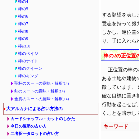
棒の4
棒の5
する願望を表し
棒の6
意志を持って努
棒の7
棒の8
しかし、逆位置
棒の9
り、手に入れら
棒の10
棒のペイジ
棒の2の正位置
棒のナイト
棒のクイーン
正位置の棒の2
棒のキング
ある土地や建物
聖杯のスートの意味・解釈
(14)
徴しています。
剣のスートの意味・解釈
(14)
確な目標に置き
金貨のスートの意味・解釈
(14)
行動を起こせば
大アルカナによる占い方法
(5)
くことを暗示し
カードシャッフル・カットのしかた
キーワード
今日の運勢の占い方
二者択一タロットの占い方