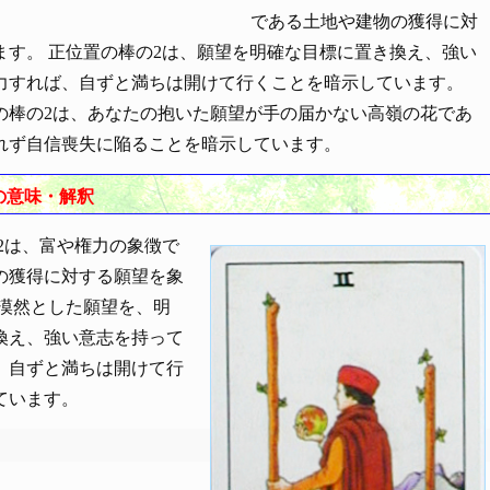
である土地や建物の獲得に対
ます。 正位置の棒の2は、願望を明確な目標に置き換え、強い
力すれば、自ずと満ちは開けて行くことを暗示しています。
の棒の2は、あなたの抱いた願望が手の届かない高嶺の花であ
れず自信喪失に陥ることを暗示しています。
の意味・解釈
は、富や権力の象徴で
の獲得に対する願望を象
 漠然とした願望を、明
換え、強い意志を持って
、自ずと満ちは開けて行
ています。