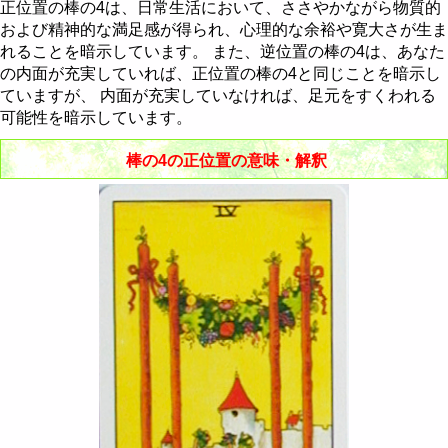
節制 - Temperance
棒のクイーン
聖杯のナイト
剣のペイジ
金貨の10
正位置の棒の4は、日常生活において、ささやかながら物質的
および精神的な満足感が得られ、心理的な余裕や寛大さが生ま
悪魔 - The Devil
棒のキング
聖杯のクイーン
剣のナイト
金貨のペイジ
れることを暗示しています。 また、逆位置の棒の4は、あなた
の内面が充実していれば、正位置の棒の4と同じことを暗示し
塔 - The Tower
聖杯のキング
剣のクイーン
金貨のナイト
ていますが、 内面が充実していなければ、足元をすくわれる
可能性を暗示しています。
星 - The Star
剣のキング
金貨のクイーン
棒の4の正位置の意味・解釈
月 - The Moon
金貨のキング
太陽 - The Sun
審判 - Judgement
世界 - The World