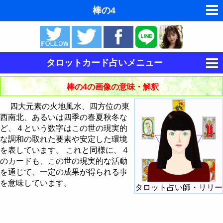
棒の4
ゆめの夢占い
人気の夢占い
タロットカード占いメニュー
東洋・西洋占星術
タロットの意味
棒の4の画像の意味・解釈
ホラリー占星術
タロットカードの意味・解釈
四大元素の火地風水、四方位の東
手相占いで未来診断
西南北、あるいは四季の春夏秋冬な
大アルカナの意味・解釈
ど、４という数字はこの世の現実的
命名の姓名判断
な調和の取れた要素や安定した環境
小アルカナの意味・解釈
愚者 - The Fool
を表しています。 これと同様に、４
飛星派風水で住宅開運
のカードも、この世の現実的な活動
大アルカナによる占い方法
魔術師 - The Magician
棒のスートの意味・解釈
を通じて、一定の成果が得られる事
男と女の心理学と心理テスト
を意味しています。
タロット占い師・リリー
大アルカナでタロットカード占い
カードシャッフル・カットのしかた
女教皇 - The HighPriestess
聖杯のスートの意味・解釈
棒のエース
今日の運勢の占い方
タロットで今日の運勢
女帝 - The Empress
剣のスートの意味・解釈
棒の2
聖杯のエース