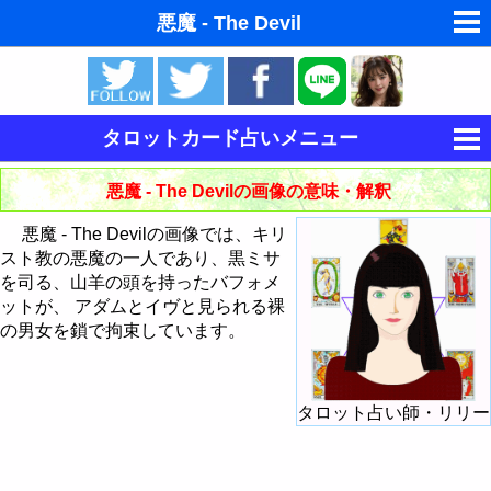
悪魔 - The Devil
ゆめの夢占い
人気の夢占い
タロットカード占いメニュー
東洋・西洋占星術
タロットの意味
悪魔 - The Devilの画像の意味・解釈
ホラリー占星術
タロットカードの意味・解釈
悪魔 - The Devilの画像では、キリ
手相占いで未来診断
スト教の悪魔の一人であり、黒ミサ
大アルカナの意味・解釈
を司る、山羊の頭を持ったバフォメ
命名の姓名判断
ットが、 アダムとイヴと見られる裸
小アルカナの意味・解釈
愚者 - The Fool
の男女を鎖で拘束しています。
飛星派風水で住宅開運
大アルカナによる占い方法
魔術師 - The Magician
棒のスートの意味・解釈
男と女の心理学と心理テスト
タロット占い師・リリー
大アルカナでタロットカード占い
カードシャッフル・カットのしかた
女教皇 - The HighPriestess
聖杯のスートの意味・解釈
棒のエース
今日の運勢の占い方
タロットで今日の運勢
女帝 - The Empress
剣のスートの意味・解釈
棒の2
聖杯のエース