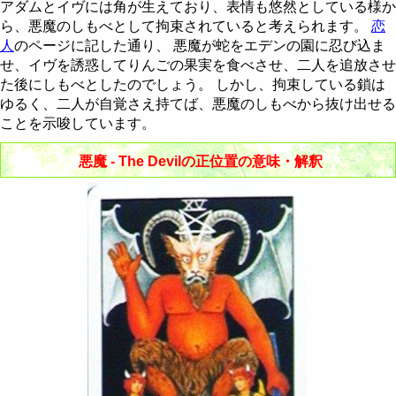
節制 - Temperance
棒のクイーン
聖杯のナイト
剣のペイジ
金貨の10
アダムとイヴには角が生えており、表情も悠然としている様か
ら、悪魔のしもべとして拘束されていると考えられます。
恋
悪魔 - The Devil
棒のキング
聖杯のクイーン
剣のナイト
金貨のペイジ
人
のページに記した通り、 悪魔が蛇をエデンの園に忍び込ま
せ、イヴを誘惑してりんごの果実を食べさせ、二人を追放させ
塔 - The Tower
聖杯のキング
剣のクイーン
金貨のナイト
た後にしもべとしたのでしょう。 しかし、拘束している鎖は
ゆるく、二人が自覚さえ持てば、悪魔のしもべから抜け出せる
星 - The Star
剣のキング
金貨のクイーン
ことを示唆しています。
月 - The Moon
金貨のキング
悪魔 - The Devilの正位置の意味・解釈
太陽 - The Sun
審判 - Judgement
世界 - The World