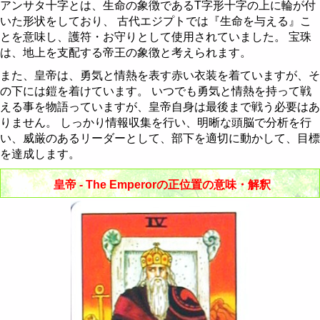
節制 - Temperance
棒のクイーン
聖杯のナイト
剣のペイジ
金貨の10
アンサタ十字とは、生命の象徴であるT字形十字の上に輪が付
いた形状をしており、 古代エジプトでは『生命を与える』こ
悪魔 - The Devil
棒のキング
聖杯のクイーン
剣のナイト
金貨のペイジ
とを意味し、護符・お守りとして使用されていました。 宝珠
は、地上を支配する帝王の象徴と考えられます。
塔 - The Tower
聖杯のキング
剣のクイーン
金貨のナイト
また、皇帝は、勇気と情熱を表す赤い衣装を着ていますが、そ
の下には鎧を着けています。 いつでも勇気と情熱を持って戦
星 - The Star
剣のキング
金貨のクイーン
える事を物語っていますが、皇帝自身は最後まで戦う必要はあ
りません。 しっかり情報収集を行い、明晰な頭脳で分析を行
月 - The Moon
金貨のキング
い、威厳のあるリーダーとして、部下を適切に動かして、目標
を達成します。
太陽 - The Sun
皇帝 - The Emperorの正位置の意味・解釈
審判 - Judgement
世界 - The World