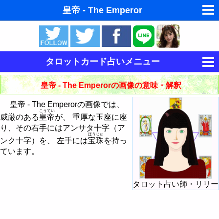
皇帝 - The Emperor
ゆめの夢占い
人気の夢占い
タロットカード占いメニュー
東洋・西洋占星術
タロットの意味
皇帝 - The Emperorの画像の意味・解釈
ホラリー占星術
タロットカードの意味・解釈
皇帝 - The Emperorの画像では、
こうてい
手相占いで未来診断
威厳のある
皇帝
が、 重厚な玉座に座
大アルカナの意味・解釈
り、その右手にはアンサタ十字（ア
命名の姓名判断
ほうじゅ
ンク十字）を、 左手には
宝珠
を持っ
小アルカナの意味・解釈
愚者 - The Fool
ています。
飛星派風水で住宅開運
大アルカナによる占い方法
魔術師 - The Magician
棒のスートの意味・解釈
男と女の心理学と心理テスト
タロット占い師・リリー
大アルカナでタロットカード占い
カードシャッフル・カットのしかた
女教皇 - The HighPriestess
聖杯のスートの意味・解釈
棒のエース
今日の運勢の占い方
タロットで今日の運勢
女帝 - The Empress
剣のスートの意味・解釈
棒の2
聖杯のエース