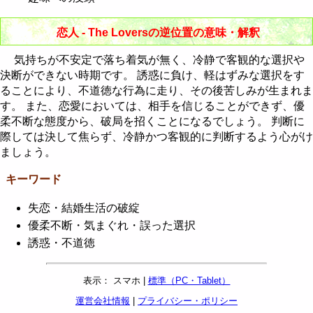
恋人 - The Loversの逆位置の意味・解釈
気持ちが不安定で落ち着気が無く、冷静で客観的な選択や
決断ができない時期です。 誘惑に負け、軽はずみな選択をす
ることにより、不道徳な行為に走り、その後苦しみが生まれま
す。 また、恋愛においては、相手を信じることができず、優
柔不断な態度から、破局を招くことになるでしょう。 判断に
際しては決して焦らず、冷静かつ客観的に判断するよう心がけ
ましょう。
キーワード
失恋・結婚生活の破綻
優柔不断・気まぐれ・誤った選択
誘惑・不道徳
表示： スマホ |
標準（PC・Tablet）
運営会社情報
|
プライバシー・ポリシー