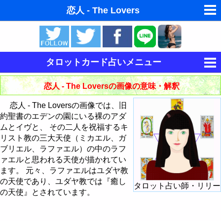
恋人 - The Lovers
ゆめの夢占い
人気の夢占い
タロットカード占いメニュー
東洋・西洋占星術
タロットの意味
恋人 - The Loversの画像の意味・解釈
ホラリー占星術
タロットカードの意味・解釈
恋人 - The Loversの画像では、旧
手相占いで未来診断
約聖書のエデンの園にいる裸のアダ
大アルカナの意味・解釈
ムとイヴと、 その二人を祝福するキ
命名の姓名判断
リスト教の三大天使（ミカエル、ガ
小アルカナの意味・解釈
愚者 - The Fool
ブリエル、ラファエル）の中のラフ
飛星派風水で住宅開運
ァエルと思われる天使が描かれてい
大アルカナによる占い方法
魔術師 - The Magician
棒のスートの意味・解釈
ます。 元々、ラファエルはユダヤ教
男と女の心理学と心理テスト
の天使であり、ユダヤ教では『癒し
タロット占い師・リリー
大アルカナでタロットカード占い
カードシャッフル・カットのしかた
女教皇 - The HighPriestess
聖杯のスートの意味・解釈
棒のエース
の天使』とされています。
今日の運勢の占い方
タロットで今日の運勢
女帝 - The Empress
剣のスートの意味・解釈
棒の2
聖杯のエース