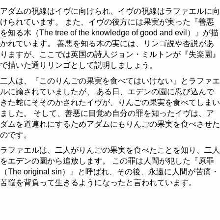
節制 - Temperance
棒のクイーン
聖杯のナイト
剣のペイジ
金貨の10
アダムの視線はイヴに向けられ、イヴの視線はラファエルに向
けられています。 また、イヴの後方には果実が実った『善悪
悪魔 - The Devil
棒のキング
聖杯のクイーン
剣のナイト
金貨のペイジ
を知る木（The tree of the knowledge of good and evil）』が描
塔 - The Tower
聖杯のキング
剣のクイーン
金貨のナイト
かれています。 善悪を知る木の実には、リンゴ説や杏説があ
りますが、ここでは英国の詩人ジョン・ミルトンが『失楽園』
星 - The Star
剣のキング
金貨のクイーン
で描いた通りリンゴとして説明しましょう。
二人は、『このりんごの果実を食べてはいけない』とラファエ
月 - The Moon
金貨のキング
ルに諭されていましたが、 ある日、エデンの園に忍び込んで
きた蛇にそそのかされたイヴが、りんごの果実を食べてしまい
太陽 - The Sun
ました。 そして、善悪に目覚め自分の罪を知ったイヴは、ア
ダムを道連れにするためアダムにもりんごの果実を食べさせた
審判 - Judgement
のです。
世界 - The World
ラファエルは、二人がりんごの果実を食べたことを知り、二人
をエデンの園から追放します。 この罪は人間が犯した『原罪
（The original sin）』と呼ばれ、その後、永遠に人間が苦痛・
苦悩を背負って生きるようになったと言われています。