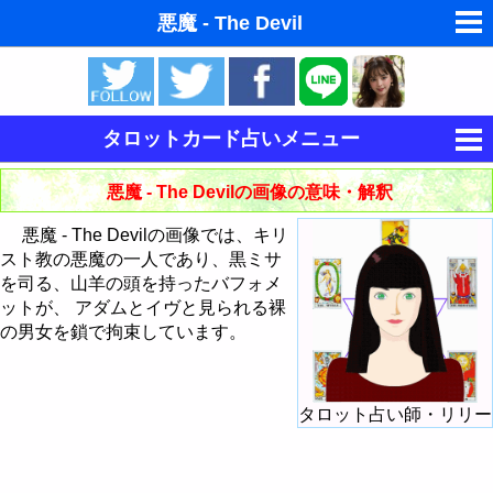
悪魔 - The Devil
ゆめの夢占い
人気の夢占い
タロットカード占いメニュー
東洋・西洋占星術
タロットの意味
悪魔 - The Devilの画像の意味・解釈
ホラリー占星術
タロットカードの意味・解釈
悪魔 - The Devilの画像では、キリ
手相占いで未来診断
スト教の悪魔の一人であり、黒ミサ
大アルカナの意味・解釈
を司る、山羊の頭を持ったバフォメ
命名の姓名判断
ットが、 アダムとイヴと見られる裸
小アルカナの意味・解釈
愚者 - The Fool
の男女を鎖で拘束しています。
飛星派風水で住宅開運
大アルカナによる占い方法
魔術師 - The Magician
棒のスートの意味・解釈
男と女の心理学と心理テスト
タロット占い師・リリー
大アルカナでタロットカード占い
カードシャッフル・カットのしかた
女教皇 - The HighPriestess
聖杯のスートの意味・解釈
棒のエース
今日の運勢の占い方
タロットで今日の運勢
女帝 - The Empress
剣のスートの意味・解釈
棒の2
聖杯のエース