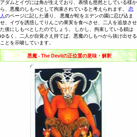
節制 - Temperance
棒のクイーン
聖杯のナイト
剣のペイジ
金貨の10
アダムとイヴには角が生えており、表情も悠然としている様か
ら、悪魔のしもべとして拘束されていると考えられます。
恋
悪魔 - The Devil
棒のキング
聖杯のクイーン
剣のナイト
金貨のペイジ
人
のページに記した通り、 悪魔が蛇をエデンの園に忍び込ま
せ、イヴを誘惑してりんごの果実を食べさせ、二人を追放させ
塔 - The Tower
聖杯のキング
剣のクイーン
金貨のナイト
た後にしもべとしたのでしょう。 しかし、拘束している鎖は
ゆるく、二人が自覚さえ持てば、悪魔のしもべから抜け出せる
星 - The Star
剣のキング
金貨のクイーン
ことを示唆しています。
月 - The Moon
金貨のキング
悪魔 - The Devilの正位置の意味・解釈
太陽 - The Sun
審判 - Judgement
世界 - The World