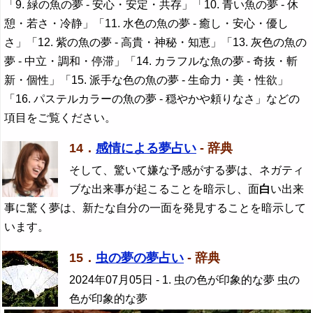
「9. 緑の魚の夢 - 安心・安定・共存」「10. 青い魚の夢 - 休
憩・若さ・冷静」「11. 水色の魚の夢 - 癒し・安心・優し
さ」「12. 紫の魚の夢 - 高貴・神秘・知恵」「13. 灰色の魚の
夢 - 中立・調和・停滞」「14. カラフルな魚の夢 - 奇抜・斬
新・個性」「15. 派手な色の魚の夢 - 生命力・美・性欲」
「16. パステルカラーの魚の夢 - 穏やかや頼りなさ」などの
項目をご覧ください。
14．
感情による夢占い
- 辞典
そして、驚いて嫌な予感がする夢は、ネガティ
ブな出来事が起こることを暗示し、面
白
い出来
事に驚く夢は、新たな自分の一面を発見することを暗示して
います。
15．
虫の夢の夢占い
- 辞典
2024年07月05日
- 1. 虫の色が印象的な夢 虫の
色が印象的な夢