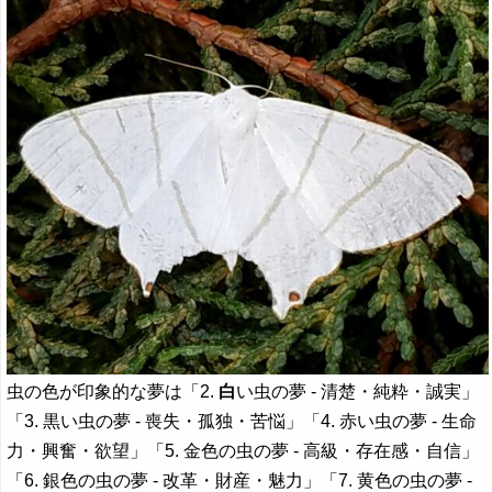
虫の色が印象的な夢は「2.
白
い虫の夢 - 清楚・純粋・誠実」
「3. 黒い虫の夢 - 喪失・孤独・苦悩」「4. 赤い虫の夢 - 生命
力・興奮・欲望」「5. 金色の虫の夢 - 高級・存在感・自信」
「6. 銀色の虫の夢 - 改革・財産・魅力」「7. 黄色の虫の夢 -