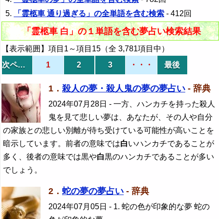
「霊柩車 通り過ぎる」の全単語を含む検索
- 412回
「霊柩車 白」の１単語を含む夢占い検索結果
【表示範囲】項目1～項目15（全 3,781項目中）
次ページ
1
2
3
・・・
最後
1．
殺人の夢・殺人鬼の夢の夢占い
- 辞典
2024年07月28日
- 一方、ハンカチを持った殺人
鬼を見て悲しい夢は、あなたが、その人や自分
の家族との悲しい別離が待ち受けている可能性が高いことを
暗示しています。前者の意味では
白
いハンカチであることが
多く、後者の意味では黒や
白
黒のハンカチであることが多い
でしょう。
2．
蛇の夢の夢占い
- 辞典
2024年07月05日
- 1. 蛇の色が印象的な夢 蛇の