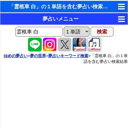
「霊柩車 白」の１単語を含む夢占い検索結果
東洋・西洋占星術
夢占いメニュー
ホラリー占星術
AIゆめの夢占いチャット
夢の世界
手相占いで未来診断
ヨセフの夢占い
夢占い掲示板
タロットカードで無料占い
ゆめの夢占い
>
夢の世界
>
夢占いキーワード検索
>「霊柩車 白」の１単
語を含む夢占い検索結果
夢占いの歴史
カテゴリー別夢占い
命名の姓名判断
夢を見るメカニズム
夢占い辞典
飛星派風水で住宅開運
無意識の6種類のアーキタイプ
人気の夢占い
男と女の心理学と心理テスト
夢診断の方法
正夢と逆夢
予知夢とデジャヴ