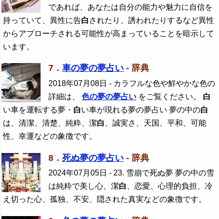
であれば、あなたは自分の能力や魅力に自信を
持っていて、異性に告
白
されたり、誘われたりするなど異性
からアプローチされる可能性が高まっていることを暗示して
います。
7．
車の夢の夢占い
- 辞典
2018年07月08日
- カラフルな色や鮮やかな色の
詳細は、
色の夢の夢占い
をご覧ください。
白
い車を運転する夢・
白
い車が現れる夢の夢占い 夢の中の
白
は、清潔、清楚、純粋、潔
白
、誠実さ、天国、平和、可能
性、幸運などの象徴です。
8．
死ぬ夢の夢占い
- 辞典
2024年07月05日
- 23. 雪崩で死ぬ夢 夢の中の雪
は純粋で美し心、潔
白
、恋愛、心理的負担、冷
え切った心、孤独、不安、隠された真実などの象徴です。