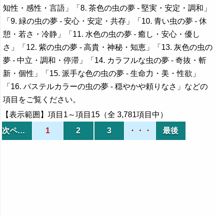
知性・感性・言語」「8. 茶色の虫の夢 - 堅実・安定・調和」
「9. 緑の虫の夢 - 安心・安定・共存」「10. 青い虫の夢 - 休
憩・若さ・冷静」「11. 水色の虫の夢 - 癒し・安心・優し
さ」「12. 紫の虫の夢 - 高貴・神秘・知恵」「13. 灰色の虫の
夢 - 中立・調和・停滞」「14. カラフルな虫の夢 - 奇抜・斬
新・個性」「15. 派手な色の虫の夢 - 生命力・美・性欲」
「16. パステルカラーの虫の夢 - 穏やかや頼りなさ」などの
項目をご覧ください。
【表示範囲】項目1～項目15（全 3,781項目中）
次ページ
1
2
3
・・・
最後