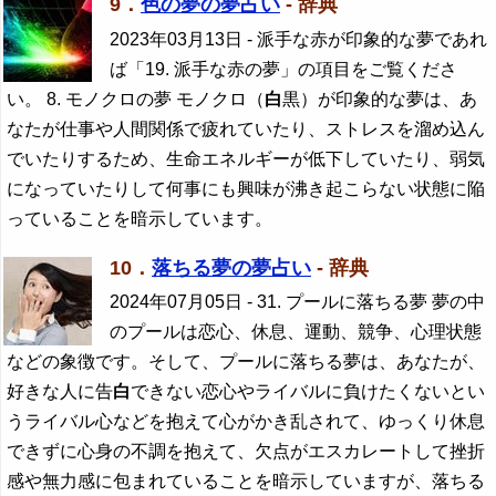
9．
色の夢の夢占い
- 辞典
2023年03月13日
- 派手な赤が印象的な夢であれ
ば「19. 派手な赤の夢」の項目をご覧くださ
い。 8. モノクロの夢 モノクロ（
白
黒）が印象的な夢は、あ
なたが仕事や人間関係で疲れていたり、ストレスを溜め込ん
でいたりするため、生命エネルギーが低下していたり、弱気
になっていたりして何事にも興味が沸き起こらない状態に陥
っていることを暗示しています。
10．
落ちる夢の夢占い
- 辞典
2024年07月05日
- 31. プールに落ちる夢 夢の中
のプールは恋心、休息、運動、競争、心理状態
などの象徴です。そして、プールに落ちる夢は、あなたが、
好きな人に告
白
できない恋心やライバルに負けたくないとい
うライバル心などを抱えて心がかき乱されて、ゆっくり休息
できずに心身の不調を抱えて、欠点がエスカレートして挫折
感や無力感に包まれていることを暗示していますが、落ちる