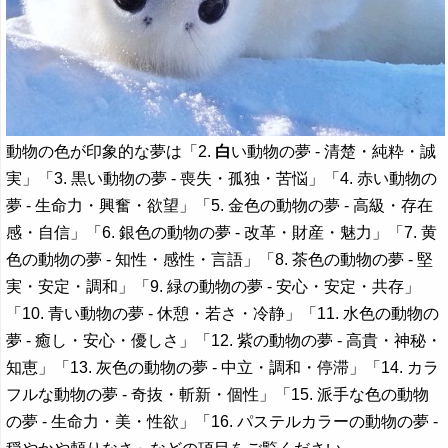
動物の色が印象的な夢は「2.
白
い動物の夢 - 清楚・純粋・誠
実」「3. 黒い動物の夢 - 喪失・孤独・苦悩」「4. 赤い動物の
夢 - 生命力・興奮・欲望」「5. 金色の動物の夢 - 高級・存在
感・自信」「6. 銀色の動物の夢 - 改革・財産・魅力」「7. 黄
色の動物の夢 - 知性・感性・言語」「8. 茶色の動物の夢 - 堅
実・安定・調和」「9. 緑の動物の夢 - 安心・安定・共存」
「10. 青い動物の夢 - 休憩・若さ・冷静」「11. 水色の動物の
夢 - 癒し・安心・優しさ」「12. 紫の動物の夢 - 高貴・神秘・
知恵」「13. 灰色の動物の夢 - 中立・調和・停滞」「14. カラ
フルな動物の夢 - 奇抜・斬新・個性」「15. 派手な色の動物
の夢 - 生命力・美・性欲」「16. パステルカラーの動物の夢 -