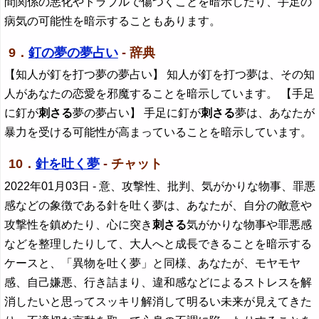
間関係の悪化やトラブルで傷つくことを暗示したり、手足の
病気の可能性を暗示することもあります。
9．
釘の夢の夢占い
- 辞典
【知人が釘を打つ夢の夢占い】 知人が釘を打つ夢は、その知
人があなたの恋愛を邪魔することを暗示しています。 【手足
に釘が
刺さる
夢の夢占い】 手足に釘が
刺さる
夢は、あなたが
暴力を受ける可能性が高まっていることを暗示しています。
10．
針を吐く夢
- チャット
2022年01月03日
- 意、攻撃性、批判、気がかりな物事、罪悪
感などの象徴である針を吐く夢は、あなたが、自分の敵意や
攻撃性を鎮めたり、心に突き
刺さる
気がかりな物事や罪悪感
などを整理したりして、大人へと成長できることを暗示する
ケースと、「異物を吐く夢」と同様、あなたが、モヤモヤ
感、自己嫌悪、行き詰まり、違和感などによるストレスを解
消したいと思ってスッキリ解消して明るい未来が見えてきた