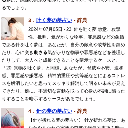
るでしょう。
3．
吐く夢の夢占い
- 辞典
2024年07月05日
- 23. 針を吐く夢 敵意、攻撃
性、批判、気がかりな物事、罪悪感などの象徴
である針を吐く夢は、あなたが、自分の敵意や攻撃性を鎮め
たり、心に突き
刺さる
気がかりな物事や罪悪感などを整理し
たりして、大人へと成長できることを暗示するケースと、
「20. 異物を吐く夢」と同様、あなたが、脅威や不安、違和
感、罪悪感や嫌悪感、精神的重圧や劣等感などによるストレ
スを解消したいと思ってスッキリ解消して明るい未来が見え
てきたり、逆に、不適切な言動を取って心身の不調に陥った
りすることを暗示するケースがあるでしょう。
4．
針の夢の夢占い
- 辞典
【針が折れる夢の夢占い】 針が折れる夢は、あ
なたやあなたの家族の突然の病気や事故を暗示