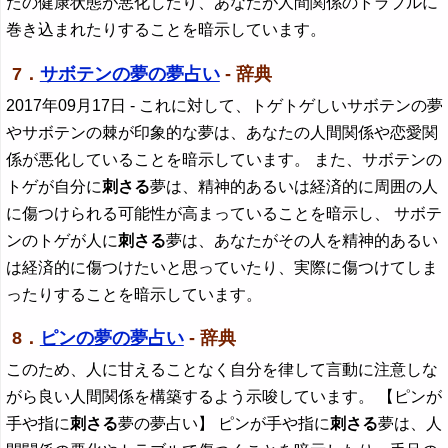
たの健康状態が悪化したり、あなたが人間関係のトラブルに
巻き込まれたりすることを暗示しています。
7．
サボテンの夢の夢占い
- 辞典
2017年09月17日
- これに対して、トゲトゲしいサボテンの夢
やサボテンの棘が印象的な夢は、あなたの人間関係や恋愛関
係が悪化していることを暗示しています。 また、サボテンの
トゲが自分に
刺さる
夢は、精神的あるいは経済的に周囲の人
に傷つけられる可能性が高まっていることを暗示し、 サボテ
ンのトゲが人に
刺さる
夢は、あなたがその人を精神的あるい
は経済的に傷つけたいと思っていたり、実際に傷つけてしま
ったりすることを暗示しています。
8．
ピンの夢の夢占い
- 辞典
このため、人に甘えることなく自分を律して言動に注意しな
がら良い人間関係を構築するよう示唆しています。 【ピンが
手や指に
刺さる
夢の夢占い】 ピンが手や指に
刺さる
夢は、人