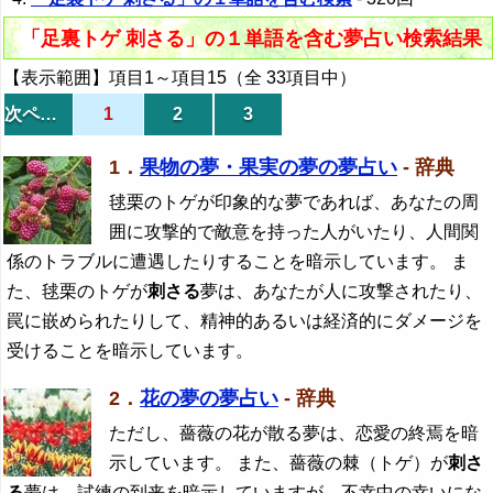
「足裏トゲ 刺さる」の１単語を含む夢占い検索結果
【表示範囲】項目1～項目15（全 33項目中）
次ページ
1
2
3
1．
果物の夢・果実の夢の夢占い
- 辞典
毬栗のトゲが印象的な夢であれば、あなたの周
囲に攻撃的で敵意を持った人がいたり、人間関
係のトラブルに遭遇したりすることを暗示しています。 ま
た、毬栗のトゲが
刺さる
夢は、あなたが人に攻撃されたり、
罠に嵌められたりして、精神的あるいは経済的にダメージを
受けることを暗示しています。
2．
花の夢の夢占い
- 辞典
ただし、薔薇の花が散る夢は、恋愛の終焉を暗
示しています。 また、薔薇の棘（トゲ）が
刺さ
る
夢は、試練の到来を暗示していますが、不幸中の幸いにな