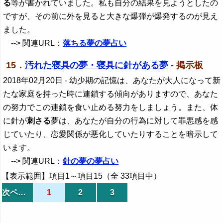
る
等が書かれていました。私も自分の結果を見ようとしたの
ですが、その前に外を見ると大きな爆弾が爆発するのが見え
ました。
--> 関連URL：
落ちる夢の夢占い
15．
汚れた寝具の夢・寝具に針がある夢
- 掲示板
2018年02月20日
- 幼少期の記憶は、あなたが大人になって新
たな家庭を持った時に連鎖する傾向がありますので、あなた
の努力でこの連鎖を食い止める努力をしましょう。また、体
に針が
刺さる
夢は、あなたが自分の行為に対して罪悪感を感
じていたり、恋愛関係が悪化していたりすることを暗示して
います。
--> 関連URL：
針の夢の夢占い
【表示範囲】項目1～項目15（全 33項目中）
次ページ
1
2
3