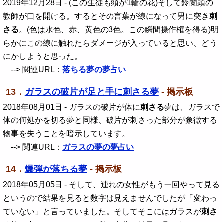
2019年12月28日
- (この生徒も頭が1輪の花)そして鈴蘭頭の
教師が口を開ける。するとその言葉が線になって男に突き
刺
さる
。(色は水色、赤、黄色の3色。この瞬間操作権を得る)明
らかにこの線に触れたらダメージが入っていると思い、どう
にかしようと思った。
--> 関連URL：
落ちる夢の夢占い
13．
ガラスの破片が足と手に刺さる夢
- 掲示板
2018年08月01日
- ガラスの破片が体に
刺さる
夢は、ガラスで
体の何処かを切る夢と同様、破片が刺さった部分が象徴する
物事を失うことを暗示しています。
--> 関連URL：
ガラスの夢の夢占い
14．
爆弾が落ちる夢
- 掲示板
2018年05月05日
- そして、連れの女性がもう一回やって見る
というので結果を見ると数字は見えませんでしたが「変わっ
ていない」と言っていました。そしてそこにはガラスが
刺さ