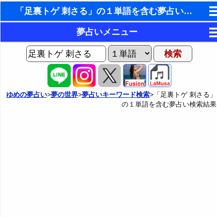
「足裏トゲ 刺さる」の１単語を含む夢占い検索結果
東洋・西洋占星術
夢占いメニュー
ホラリー占星術
AIゆめの夢占いチャット
夢の世界
手相占いで未来診断
ヨセフの夢占い
夢占い掲示板
タロットカードで無料占い
ゆめの夢占い
>
夢の世界
>
夢占いキーワード検索
>「足裏トゲ 刺さる」
の１単語を含む夢占い検索結果
夢占いの歴史
カテゴリー別夢占い
命名の姓名判断
夢を見るメカニズム
夢占い辞典
飛星派風水で住宅開運
無意識の6種類のアーキタイプ
人気の夢占い
男と女の心理学と心理テスト
夢診断の方法
正夢と逆夢
予知夢とデジャヴ