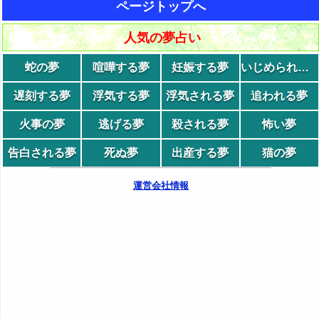
ページトップへ
人気の夢占い
蛇の夢
喧嘩する夢
妊娠する夢
いじめられる夢
遅刻する夢
浮気する夢
浮気される夢
追われる夢
火事の夢
逃げる夢
殺される夢
怖い夢
告白される夢
死ぬ夢
出産する夢
猫の夢
運営会社情報