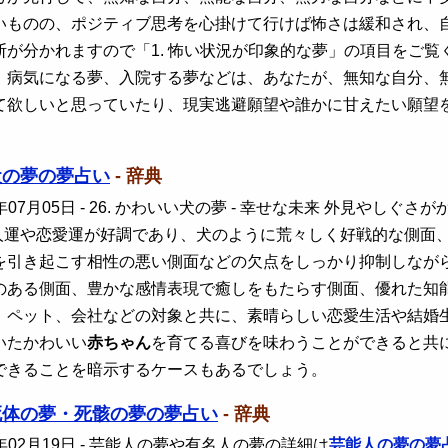
いものの、ポジティブ思考を心掛けて行けば怖さは緩和され、
断が分かれますので「1. 怖い状況が印象的な夢」の項目をご
、病気になる夢、入院する夢などは、あなたが、無知な自分、
て欲しいと思っていたり、現実逃避願望や誰かに甘えたい願望
犬の夢の夢占い
- 辞典
年07月05日
- 26. かわいい犬の夢 - 幸せな未来 外見やし
人運や恋愛運が好調であり、犬のように荒々しく好戦的な側面
を引き起こす相性の悪い側面などの欠点をしっかり抑制しなが
のある側面、豊かな感情表現で癒しをもたらす側面、優れた知
、ペット、会社などの対象と共に、素晴らしい恋愛生活や結婚
いたかわいい
赤ちゃん
を育てる喜びを味わうことができると共
できることを暗示するケースもあるでしょう。
死体の夢・死骸の夢の夢占い
- 辞典
年02月19日
- 芸能人の夢や有名人の夢の詳細は
芸能人の夢の夢