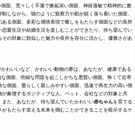
い側面、荒々しく不遜で嫉妬深い側面、神経過敏で精神的に脆
抑制しながら、猫のように観察力や勘が鋭く落ち着いた側面、
のある側面、多彩な感情表現で癒しをもたらす側面などの長所
い恋愛生活や結婚生活を楽しむことができたり、待ち望んでい
るその対象に類似した魅力や長所を存分に活かし、優雅さがあ
しぐさがかわいいなど、かわいい動物の夢は、あなたが、健康である
的な側面、些細な問題を起こしがちな悪賢い側面、怖くて近寄
敢な側面、愛らしく親しみやすい側面、迅速で再生力の高い側
物が象徴するポジティブな人、ペット、会社などの対象と共
。また、あなたが、待ち望んでいたかわいい
赤ちゃん
を育てる
さがもたらす栄える未来を掴むことができることを暗示するケ