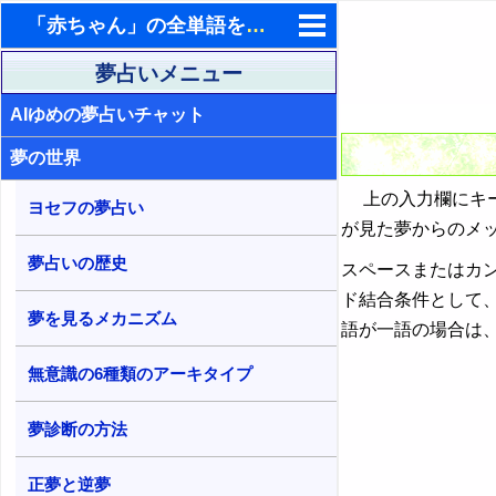
「赤ちゃん」の全単語を含む夢占い検索結果
東洋・西洋占星術
夢占いメニュー
AIゆめの夢占いチャット
ホラリー占星術
夢の世界
手相占いで未来診断
上の入力欄にキー
タロットカードで無料占い
ヨセフの夢占い
が見た夢からのメ
命名の姓名判断
夢占いの歴史
スペースまたはカ
飛星派風水で住宅開運
ド結合条件として
夢を見るメカニズム
語が一語の場合は
男と女の心理学と心理テスト
無意識の6種類のアーキタイプ
夢診断の方法
正夢と逆夢