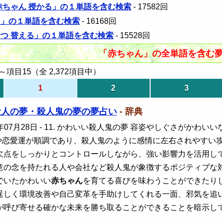
 赤ちゃん 授かる」の１単語を含む検索
- 17582回
く」の１単語を含む検索
- 16168回
むつ 替える」の１単語を含む検索
- 15528回
「赤ちゃん」の全単語を含む
項目15（全 2,372項目中）
1
2
3
殺人の夢・殺人鬼の夢の夢占い
- 辞典
年07月28日
- 11. かわいい殺人鬼の夢 容姿やしぐさがかわ
や恋愛運が順調であり、殺人鬼のように感情に左右されやすい
欠点をしっかりとコントロールしながら、強い影響力を活用し
意の念を持たれる人や会社など殺人鬼が象徴するポジティブな
でいたかわいい
赤ちゃん
を育てる喜びを味わうことができたり
逞しく環境改善や自己変革を手助けしてくれる一面、邪気を追
が呼び寄せる確かな未来を勝ち取ることができることを暗示し