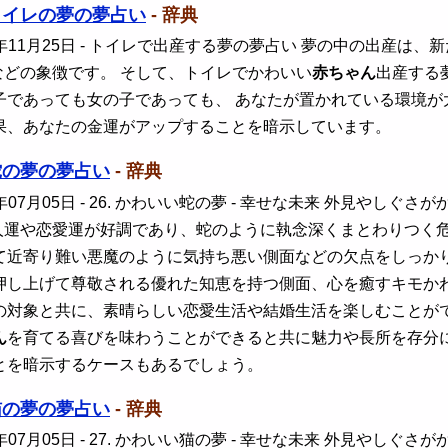
トイレの夢の夢占い
- 辞典
年11月25日
- トイレで出産する夢の夢占い 夢の中の出産は、
などの象徴です。 そして、トイレでかわいい
赤ちゃん
出産する
子であっても女の子であっても、 あなたが置かれている環境
果、あなたの金運がアップすることを暗示しています。
蛇の夢の夢占い
- 辞典
年07月05日
- 26. かわいい蛇の夢 - 幸せな未来 外見やし
人運や恋愛運が好調であり、蛇のように執念深くまとわりつく
て近寄り難い悪魔のように気持ち悪い側面などの欠点をしっか
押し上げて尊敬される優れた知恵を持つ側面、心を癒すキモか
の対象と共に、素晴らしい恋愛生活や結婚生活を楽しむことが
ん
を育てる喜びを味わうことができると共に魅力や長所を存分
とを暗示するケースもあるでしょう。
猫の夢の夢占い
- 辞典
年07月05日
- 27. かわいい猫の夢 - 幸せな未来 外見やし