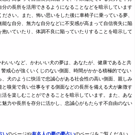
自分の長所を活用できるようになることなどを暗示しています
覧ください。また、怖い思いをした後に車椅子に乗っている夢、
無能な自分、無力な自分などに不安感が高まって自信喪失に陥
を抱いていたり、体調不良に陥っていたりすることを暗示して
ぐさがかわいいなど、かわいい犬の夢は、あなたが、健康であると共
、警戒心が強くいくじのない側面、時間がかかる積極的でない
ら、犬のように快活で忠誠心がある社会性の高い側面、親しみ
能と嗅覚で良い仕事をする側面などの長所を備える犬が象徴す
生活を楽しむことができることを暗示しています。また、あな
に魅力や長所を存分に活かし、忠誠心がもたらす不自由のない
占い
のページや
有名人の夢の夢占い
のページをご覧ください。