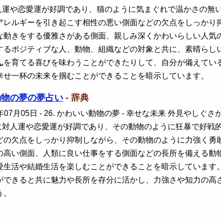
人運や恋愛運が好調であり、猫のように気まぐれで温かさの無
アレルギーを引き起こす相性の悪い側面などの欠点をしっかり
な動きをする優雅さがある側面、親しみ深くかわいらしい人気
するポジティブな人、動物、組織などの対象と共に、素晴らし
ん
を育てる喜びを味わうことができたりして、自分が備えてい
幸せ一杯の未来を掴むことができることを暗示しています。
動物の夢の夢占い
- 辞典
年07月05日
- 26. かわいい動物の夢 - 幸せな未来 外見や
に対人運や恋愛運が好調であり、その動物のように狂暴で好戦
どの欠点をしっかり抑制しながら、その動物のように力強く勇
の高い側面、人類に良い仕事をする側面などの長所を備える動
愛生活や結婚生活を楽しむことができることを暗示しています
ができると共に魅力や長所を存分に活かし、力強さや知力の高
う。