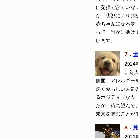
に発揮できていな
が、状況により判
赤ちゃん
になる夢
って、誰かに助け
います。
7．
2024
に対
側面、アレルギー
深く愛らしい人気
るポジティブな人
たが、待ち望んで
未来を掴むことが
8．
2021