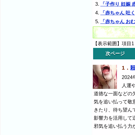
「子作り 妊娠
「赤ちゃん 吐
「赤ちゃん お
【表示範囲】項目1～
次ページ
1．
2024
人運
道徳な一面などの
気を追い払って敬
きたり、待ち望ん
影響力を活用して
邪気を追い払う力