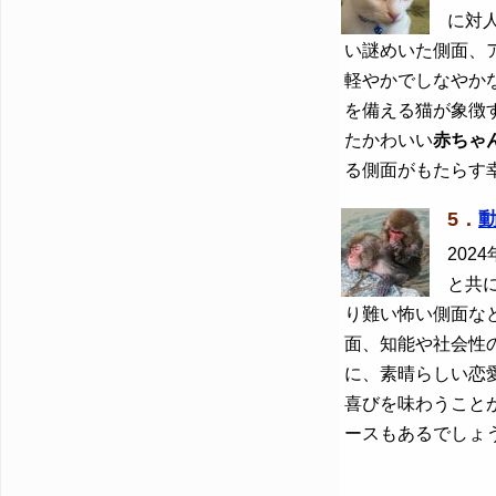
に対
い謎めいた側面、
軽やかでしなやか
を備える猫が象徴
たかわいい
赤ちゃ
る側面がもたらす
5．
2024
と共
り難い怖い側面な
面、知能や社会性
に、素晴らしい恋
喜びを味わうこと
ースもあるでしょ