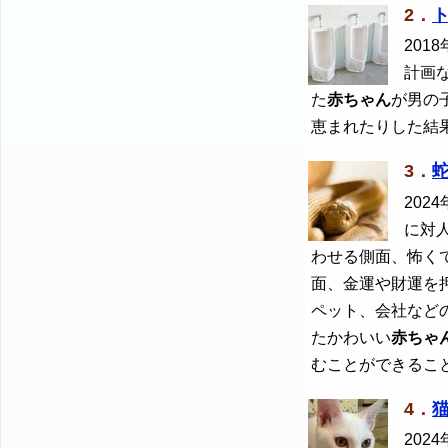
2．
2018
計画
た
赤ちゃん
が男の
恵まれたりした結
3．
2024
に対
わせる側面、怖く
面、金運や財運を
ペット、会社など
たかわいい
赤ちゃ
むことができるこ
4．
2024