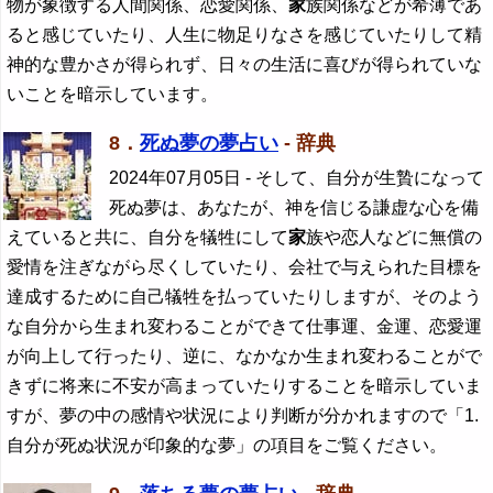
物が象徴する人間関係、恋愛関係、
家
族関係などが希薄であ
ると感じていたり、人生に物足りなさを感じていたりして精
神的な豊かさが得られず、日々の生活に喜びが得られていな
いことを暗示しています。
8．
死ぬ夢の夢占い
- 辞典
2024年07月05日
- そして、自分が生贄になって
死ぬ夢は、あなたが、神を信じる謙虚な心を備
えていると共に、自分を犠牲にして
家
族や恋人などに無償の
愛情を注ぎながら尽くしていたり、会社で与えられた目標を
達成するために自己犠牲を払っていたりしますが、そのよう
な自分から生まれ変わることができて仕事運、金運、恋愛運
が向上して行ったり、逆に、なかなか生まれ変わることがで
きずに将来に不安が高まっていたりすることを暗示していま
すが、夢の中の感情や状況により判断が分かれますので「1.
自分が死ぬ状況が印象的な夢」の項目をご覧ください。