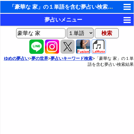
「豪華な 家」の１単語を含む夢占い検索結果
東洋・西洋占星術
夢占いメニュー
ホラリー占星術
AIゆめの夢占いチャット
夢の世界
手相占いで未来診断
ヨセフの夢占い
夢占い掲示板
タロットカードで無料占い
ゆめの夢占い
>
夢の世界
>
夢占いキーワード検索
>「豪華な 家」の１単
語を含む夢占い検索結果
夢占いの歴史
カテゴリー別夢占い
命名の姓名判断
夢を見るメカニズム
夢占い辞典
飛星派風水で住宅開運
無意識の6種類のアーキタイプ
人気の夢占い
男と女の心理学と心理テスト
夢診断の方法
正夢と逆夢
予知夢とデジャヴ