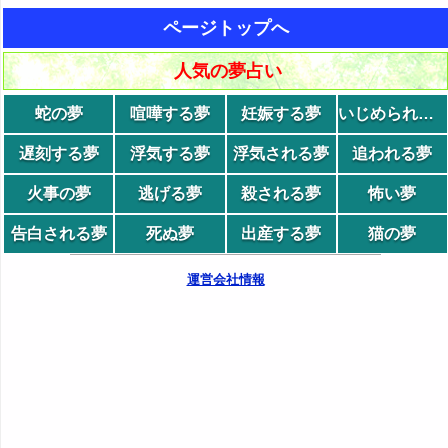
ページトップへ
人気の夢占い
蛇の夢
喧嘩する夢
妊娠する夢
いじめられる夢
遅刻する夢
浮気する夢
浮気される夢
追われる夢
火事の夢
逃げる夢
殺される夢
怖い夢
告白される夢
死ぬ夢
出産する夢
猫の夢
運営会社情報