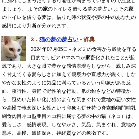
に別れてしまったりする可能性が高まっていますので注意し
ましょう。 よその
家
のトイレを借りる夢の夢占い よその
家
のトイレを借りる夢は、借りた時の状況や夢の中のあなたの
感情により判断が分かれます。
3．
猫の夢の夢占い
- 辞典
2024年07月05日
- ネズミの食害から穀物を守る
目的でリビアヤマネコが
家
畜化されたことが起
源であり、大きな眼で豊かな感情表現をしながら、親しみ深
く甘えてくる愛らしさに加えて観察力や直感力が鋭く、しな
やかな女性のように気品に満ちているという印象がある反
面、夜行性、身軽で野性的な行動、爪の鋭さなどの特徴か
ら、謎めいた怖い化け猫のような気まぐれで意地の悪い女性
や高慢で執念深い女性という印象も併せ持つ脊索動物門哺乳
綱食肉目ネコ型亜目ネコ科に属する夢の中の猫（ネコ）は、
愛らしさ、感情表現、しなやかさ、気品、気まぐれ、意地の
悪さ、高慢、嫉妬深さ、神経質などの象徴です。