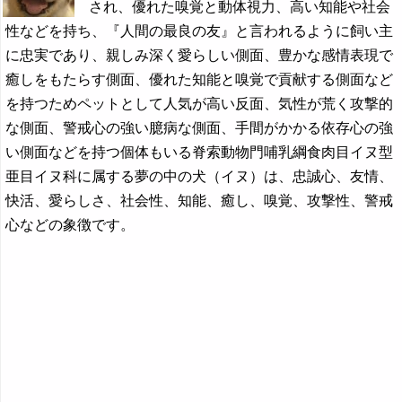
され、優れた嗅覚と動体視力、高い知能や社会
性などを持ち、『人間の最良の友』と言われるように飼い主
に忠実であり、親しみ深く愛らしい側面、豊かな感情表現で
癒しをもたらす側面、優れた知能と嗅覚で貢献する側面など
を持つためペットとして人気が高い反面、気性が荒く攻撃的
な側面、警戒心の強い臆病な側面、手間がかかる依存心の強
い側面などを持つ個体もいる脊索動物門哺乳綱食肉目イヌ型
亜目イヌ科に属する夢の中の犬（イヌ）は、忠誠心、友情、
快活、愛らしさ、社会性、知能、癒し、嗅覚、攻撃性、警戒
心などの象徴です。