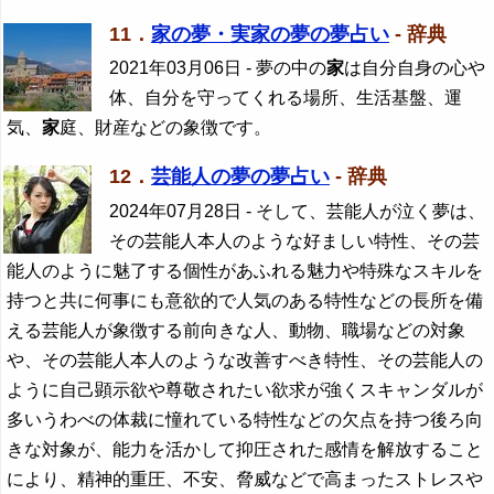
11．
家の夢・実家の夢の夢占い
- 辞典
2021年03月06日
- 夢の中の
家
は自分自身の心や
体、自分を守ってくれる場所、生活基盤、運
気、
家
庭、財産などの象徴です。
12．
芸能人の夢の夢占い
- 辞典
2024年07月28日
- そして、芸能人が泣く夢は、
その芸能人本人のような好ましい特性、その芸
能人のように魅了する個性があふれる魅力や特殊なスキルを
持つと共に何事にも意欲的で人気のある特性などの長所を備
える芸能人が象徴する前向きな人、動物、職場などの対象
や、その芸能人本人のような改善すべき特性、その芸能人の
ように自己顕示欲や尊敬されたい欲求が強くスキャンダルが
多いうわべの体裁に憧れている特性などの欠点を持つ後ろ向
きな対象が、能力を活かして抑圧された感情を解放すること
により、精神的重圧、不安、脅威などで高まったストレスや