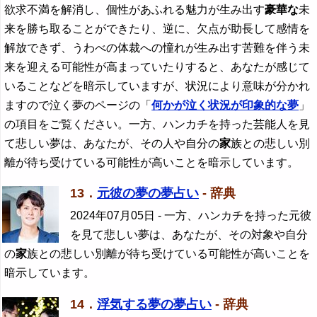
欲求不満を解消し、個性があふれる魅力が生み出す
豪華な
未
来を勝ち取ることができたり、逆に、欠点が助長して感情を
解放できず、うわべの体裁への憧れが生み出す苦難を伴う未
来を迎える可能性が高まっていたりすると、あなたが感じて
いることなどを暗示していますが、状況により意味が分かれ
ますので泣く夢のページの「
何かが泣く状況が印象的な夢
」
の項目をご覧ください。一方、ハンカチを持った芸能人を見
て悲しい夢は、あなたが、その人や自分の
家
族との悲しい別
離が待ち受けている可能性が高いことを暗示しています。
13．
元彼の夢の夢占い
- 辞典
2024年07月05日
- 一方、ハンカチを持った元彼
を見て悲しい夢は、あなたが、その対象や自分
の
家
族との悲しい別離が待ち受けている可能性が高いことを
暗示しています。
14．
浮気する夢の夢占い
- 辞典