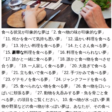
食べる状況が印象的な夢は「2. 食べ物の味が印象的な夢」
「11. 何かを食べて気持ち悪い夢」「12. 温かい料理を食べる
夢」「13. 冷たい料理を食べる夢」「14. たくさん食べる夢」
「15.
豪華な
料理を食べる夢」「16. 料理を食べられない夢」
「17. 誰かと一緒に食べる夢」「18. 誰かと食べ物を食べさせ
合う夢」「19. 一人寂しく食べる夢」「20. 大急ぎで食べる
夢」「21. 立ち食いで食べる夢」「22. 手づかみで食べる夢」
「23. ゲテモノを食べる夢」「24. ジャンクフードを食べる
夢」「25. 食べられない物を食べる夢」「26. 食べ物を口いっ
ぱいに頬張る夢」「27. 動物を丸呑みする夢・魚を骨ごと食
べる夢」の項目をご覧ください。 10. 食べ物が水っぽい夢 果
物や野菜などの食べ物が水っぽい夢は、あなたが、その食べ