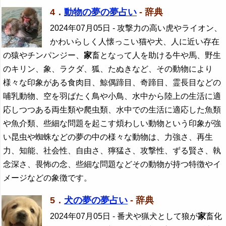
4．
動物の夢の夢占い
- 辞典
2024年07月05日
- 攻撃力の高い虎やライオン、
かわいらしく人懐っこい猫や犬、人に近い存在
の猿やチンパンジー、
家
畜となって人を助ける牛や馬、野生
のキリン、象、ラクダ、狐、たぬきなど、その動物により
様々な印象がある食肉目、鯨偶蹄目、奇蹄目、霊長目などの
哺乳動物、空を羽ばたく鳥や小鳥、水中から陸上の生活に適
応しつつある両生類や爬虫類、水中での生活に適応した魚類
や魚介類、些細な問題を起こす煩わしい動物という印象が強
い昆虫や蜘蛛などの夢の中の様々な動物は、力強さ、再生
力、知能、社会性、自由さ、獰猛さ、攻撃性、ずる賢さ、執
念深さ、畏怖の念、些細な問題などその動物が持つ特徴やイ
メージなどの象徴です。
5．
犬の夢の夢占い
- 辞典
2024年07月05日
- 番犬や猟犬として狼が
家
畜化