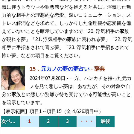
気に伴うトラウマや罪悪感などを抱えると共に、浮気した魅
力的な相手との理想的な恋愛、深いコミュニケーション、ス
トレス解消などを求めて、しっかりした倫理観や恋愛観を備
えていないことを暗示していますので「20. 浮気相手の
家
族
が現れる夢」「21. 浮気相手の
家
族に襲われる夢」「22. 浮気
相手に手招きされて喜ぶ夢」「23. 浮気相手に手招きされて
怖い夢」などの項目をご覧ください。
15．
元カノの夢の夢占い
- 辞典
2024年07月28日
- 一方、ハンカチを持った元カ
ノを見て悲しい夢は、あなたが、その対象や自
分の
家
族との悲しい別離が待ち受けている可能性が高いこと
を暗示しています。
【表示範囲】項目1～項目15（全 4,626項目中）
次ページ
1
2
3
・・・
最後