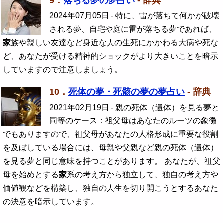
9．
落ちる夢の夢占い
- 辞典
2024年07月05日
- 特に、雷が落ちて何かが破壊
される夢、自宅や庭に雷が落ちる夢であれば、
家
族や親しい友達など身近な人の生死にかかわる大病や死な
ど、あなたが受ける精神的ショックがより大きいことを暗示
していますので注意しましょう。
10．
死体の夢・死骸の夢の夢占い
- 辞典
2021年02月19日
- 親の死体（遺体）を見る夢と
同等のケース：祖父母はあなたのルーツの象徴
でもありますので、祖父母があなたの人格形成に重要な役割
を及ぼしている場合には、母親や父親など親の死体（遺体）
を見る夢と同じ意味を持つことがあります。 あなたが、祖父
母を始めとする
家
系の考え方から独立して、独自の考え方や
価値観などを構築し、独自の人生を切り開こうとするあなた
の決意を暗示しています。