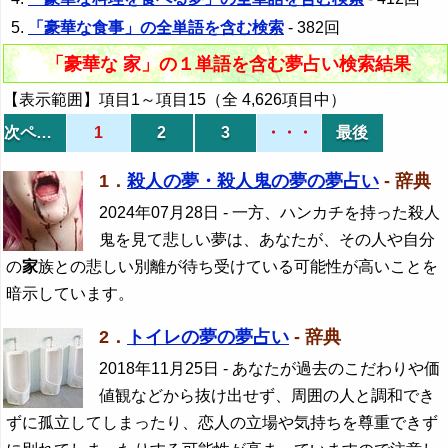
「豪華な食事」の全単語を含む検索
- 382回
「豪華な 家」の１単語を含む夢占い検索結果
【表示範囲】項目1～項目15（全 4,626項目中）
次ページ
1
2
3
・・・
最後
1．
殺人の夢・殺人鬼の夢の夢占い
- 辞典
2024年07月28日
- 一方、ハンカチを持った殺人
鬼を見て悲しい夢は、あなたが、その人や自分
の
家
族との悲しい別離が待ち受けている可能性が高いことを
暗示しています。
2．
トイレの夢の夢占い
- 辞典
2018年11月25日
- あなたが過去のこだわりや価
値観などから抜け出せず、周囲の人と調和でき
ずに孤立してしまったり、恋人の立場や気持ちを尊重できず