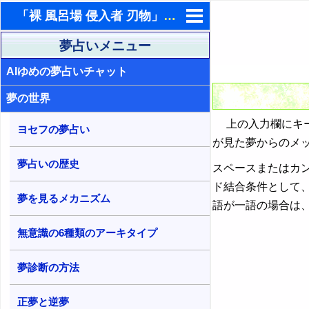
「裸 風呂場 侵入者 刃物」の１単語を含む夢占い検索結果
東洋・西洋占星術
夢占いメニュー
AIゆめの夢占いチャット
ホラリー占星術
夢の世界
手相占いで未来診断
上の入力欄にキー
タロットカードで無料占い
ヨセフの夢占い
が見た夢からのメ
命名の姓名判断
夢占いの歴史
スペースまたはカ
飛星派風水で住宅開運
ド結合条件として
夢を見るメカニズム
語が一語の場合は
男と女の心理学と心理テスト
無意識の6種類のアーキタイプ
夢診断の方法
正夢と逆夢