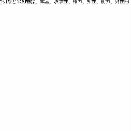
の刃などの
刃物
は、武器、攻撃性、権力、知性、能力、男性的