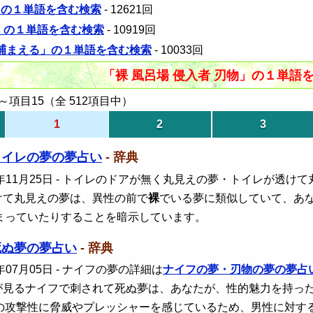
」の１単語を含む検索
- 12621回
裸」の１単語を含む検索
- 10919回
男 捕まえる」の１単語を含む検索
- 10033回
「裸 風呂場 侵入者 刃物」の１単語
項目15（全 512項目中）
1
2
3
トイレの夢の夢占い
- 辞典
年11月25日
- トイレのドアが無く丸見えの夢・トイレが透けて
けて丸見えの夢は、異性の前で
裸
でいる夢に類似していて、あ
まっていたりすることを暗示しています。
死ぬ夢の夢占い
- 辞典
年07月05日
- ナイフの夢の詳細は
ナイフの夢・刃物の夢の夢占
が見るナイフで刺されて死ぬ夢は、あなたが、性的魅力を持っ
の攻撃性に脅威やプレッシャーを感じているため、男性に対す