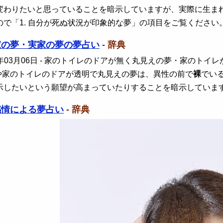
変わりたいと思っていることを暗示していますが、実際に生ま
ので「1. 自分が死ぬ状況が印象的な夢」の項目をご覧ください
家の夢・実家の夢の夢占い
- 辞典
年03月06日
- 家のトイレのドアが無く丸見えの夢・家のトイレ
や家のトイレのドアが透明で丸見えの夢は、異性の前で
裸
でい
示したいという願望が高まっていたりすることを暗示していま
感情による夢占い
- 辞典