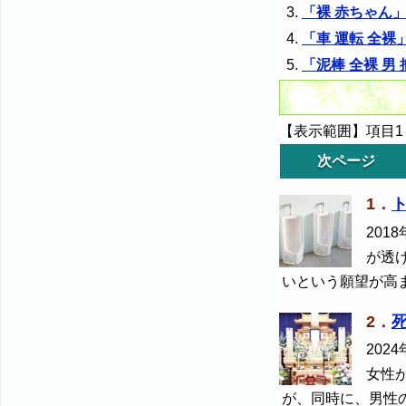
「裸 赤ちゃん
「車 運転 全
「泥棒 全裸 
【表示範囲】項目1～
次ページ
1．
2018
が透
いという願望が高
2．
2024
女性
が、同時に、男性