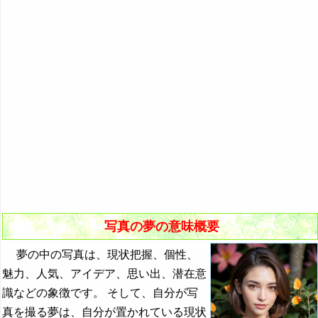
『き』から始まる夢
10．異性の写真を見る夢
『く・け』の夢
11．美しい風景の写真を見る夢
『こ』から始まる夢
12．生存している人の遺影を見る夢
『さ』から始まる夢
13．心霊写真を見る夢
『し』から始まる夢
14．写真を破る夢・写真を燃やす夢
・・・
15．写真を現像する夢
銃を持った人の夢の夢占い
16．集合写真の中から自分を探す夢
島の夢の夢占い
17．ウェディングドレスを着た人の写真を見る夢
姉妹の夢の夢占い
写真の夢の意味概要
18．写真を整理整頓する夢
シマウマの夢の夢占い
夢の中の写真は、現状把握、個性、
ジャガーの夢の夢占い
魅力、人気、アイデア、思い出、潜在意
識などの象徴です。 そして、自分が写
ジャガイモの夢の夢占い
真を撮る夢は、自分が置かれている現状