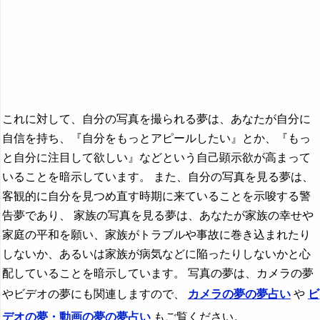
『は』から始まる夢
『ひ』から始まる夢
『ふ～ほ』の夢
『ま行』の夢
『や行』の夢
これに対して、自分の写真を撮られる夢は、あなたが自分に
自信を持ち、『自分をもっとアピールしたい』とか、『もっ
『ら行』の夢
と自分に注目して欲しい』などという自己顕示欲が高まって
『わ行』の夢
いることを暗示しています。 また、自分の写真を見る夢は、
客観的に自分を見つめ直す時期に来ていることを示唆する警
告夢であり、 家族の写真を見る夢は、あなたが家族の幸せや
家庭の平和を願い、家族がトラブルや事故に巻き込まれたり
しないか、あるいは家族が病気などに陥ったりしないかと心
配していることを暗示しています。 写真の夢は、カメラの夢
やビデオの夢にも関連しますので、
カメラの夢の夢占い
や
ビ
デオの夢・動画の夢の夢占い
もご覧ください。