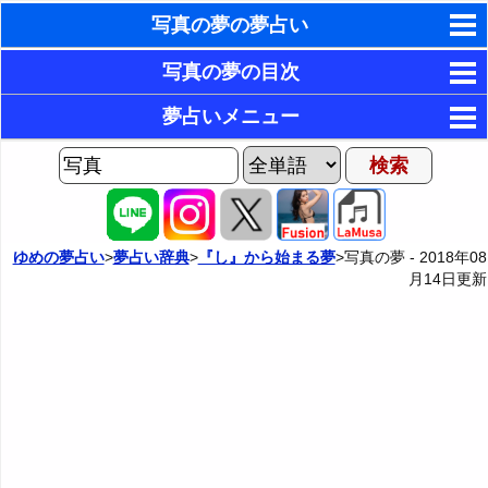
写真の夢の夢占い
東洋・西洋占星術
写真の夢の目次
ホラリー占星術
1．写真を撮る夢
夢占いメニュー
2．自分の写真を撮られる夢
手相占いで未来診断
AIゆめの夢占いチャット
3．記念撮影をする夢
夢の世界
タロットカードで無料占い
4．写真が上手く撮れない夢
夢占い掲示板
命名の姓名判断
ゆめの夢占い
>
夢占い辞典
>
『し』から始まる夢
>写真の夢 -
2018年08
月14日
更新
5．フィルムがなくて写真が撮れない夢
カテゴリー別夢占い
飛星派風水で住宅開運
6．カメラが故障して写真が撮れない夢
夢占い辞典
男と女の心理学と心理テスト
7．自分の写真を見る夢
『あ・い』の夢
人気の夢占い
8．家族の写真を見る夢
『う～お』の夢
9．アルバムを見る夢
『か』から始まる夢