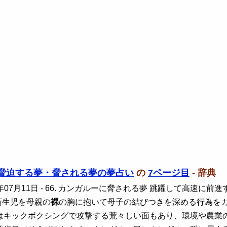
脅迫する夢・脅される夢の夢占い
の
7ページ目
- 辞典
年07月11日
- 66. カンガルーに脅される夢 跳躍して高速に
新生児を母親の
裸
の胸に抱いて母子の結びつきを深める行為を
はキックボクシングで攻撃する荒々しい面もあり、環境や農業