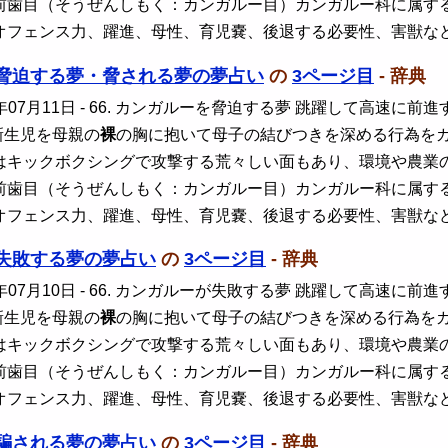
前歯目（そうぜんしもく：カンガルー目）カンガルー科に属す
オフェンス力、躍進、母性、育児嚢、後退する必要性、害獣な
脅迫する夢・脅される夢の夢占い
の
3ページ目
- 辞典
年07月11日
- 66. カンガルーを脅迫する夢 跳躍して高速に
新生児を母親の
裸
の胸に抱いて母子の結びつきを深める行為を
はキックボクシングで攻撃する荒々しい面もあり、環境や農業
前歯目（そうぜんしもく：カンガルー目）カンガルー科に属す
オフェンス力、躍進、母性、育児嚢、後退する必要性、害獣な
失敗する夢の夢占い
の
3ページ目
- 辞典
年07月10日
- 66. カンガルーが失敗する夢 跳躍して高速に
新生児を母親の
裸
の胸に抱いて母子の結びつきを深める行為を
はキックボクシングで攻撃する荒々しい面もあり、環境や農業
前歯目（そうぜんしもく：カンガルー目）カンガルー科に属す
オフェンス力、躍進、母性、育児嚢、後退する必要性、害獣な
騙される夢の夢占い
の
3ページ目
- 辞典