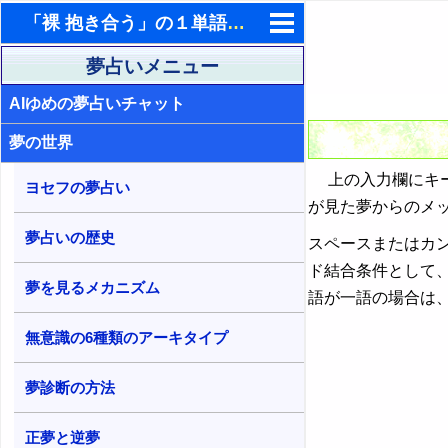
「裸 抱き合う」の１単語を含む夢占い検索結果
東洋・西洋占星術
夢占いメニュー
AIゆめの夢占いチャット
ホラリー占星術
夢の世界
手相占いで未来診断
上の入力欄にキー
タロットカードで無料占い
ヨセフの夢占い
が見た夢からのメ
命名の姓名判断
夢占いの歴史
スペースまたはカ
飛星派風水で住宅開運
ド結合条件として
夢を見るメカニズム
語が一語の場合は
男と女の心理学と心理テスト
無意識の6種類のアーキタイプ
夢診断の方法
正夢と逆夢