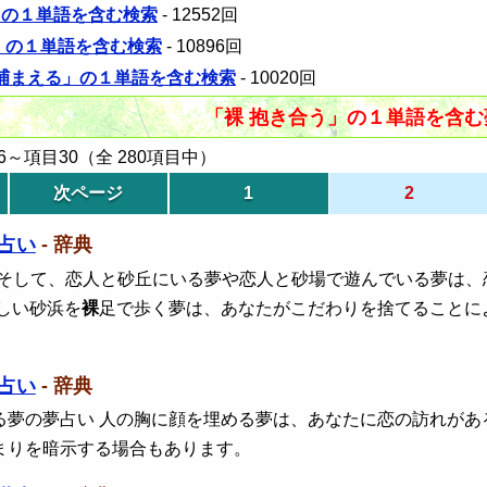
」の１単語を含む検索
- 12552回
裸」の１単語を含む検索
- 10896回
男 捕まえる」の１単語を含む検索
- 10020回
「裸 抱き合う」の１単語を含
～項目30（全 280項目中）
次ページ
1
2
占い
- 辞典
 そして、恋人と砂丘にいる夢や恋人と砂場で遊んでいる夢は
しい砂浜を
裸
足で歩く夢は、あなたがこだわりを捨てることに
占い
- 辞典
る夢の夢占い 人の胸に顔を埋める夢は、あなたに恋の訪れがあ
まりを暗示する場合もあります。