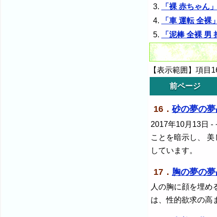
「裸 赤ちゃん
「車 運転 全
「泥棒 全裸 
【表示範囲】項目16
前ページ
16．
砂の夢の夢
2017年10月13日
-
ことを暗示し、 美
しています。
17．
胸の夢の夢
人の胸に顔を埋め
は、性的欲求の高