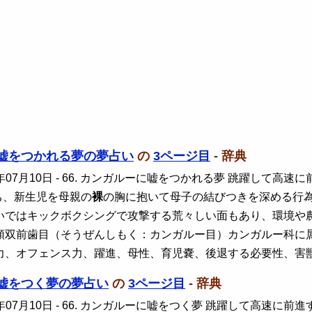
嘘をつかれる夢の夢占い
の
3ページ目
- 辞典
年07月10日
- 66. カンガルーに嘘をつかれる夢 跳躍して高
ち、新生児を母親の
裸
の胸に抱いて母子の結びつきを深める行
いではキックボクシングで攻撃する荒々しい面もあり、環境や
類双前歯目（そうぜんしもく：カンガルー目）カンガルー科に
力、オフェンス力、躍進、母性、育児嚢、後退する必要性、害
嘘をつく夢の夢占い
の
3ページ目
- 辞典
年07月10日
- 66. カンガルーに嘘をつく夢 跳躍して高速に