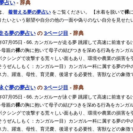
夢占い
- 辞典
は、
着替える夢の夢占い
をご覧ください。 【水着を脱いで
裸
りたいという願望や自分の他の一面や偽りのない自分を見せた
走る夢の夢占い
の
3ページ目
- 辞典
年07月05日
- 66. カンガルーが走る夢 跳躍して高速に前進
を母親の
裸
の胸に抱いて母子の結びつきを深める行為をカンガ
ボクシングで攻撃する荒々しい面もあり、環境や農業の損害を
そうぜんしもく：カンガルー目）カンガルー科に属する夢の中
ス力、躍進、母性、育児嚢、後退する必要性、害獣などの象徴
泳ぐ夢の夢占い
の
3ページ目
- 辞典
年07月05日
- 66. カンガルーが泳ぐ夢 跳躍して高速に前進
を母親の
裸
の胸に抱いて母子の結びつきを深める行為をカンガ
ボクシングで攻撃する荒々しい面もあり、環境や農業の損害を
そうぜんしもく：カンガルー目）カンガルー科に属する夢の中
ス力、躍進、母性、育児嚢、後退する必要性、害獣などの象徴