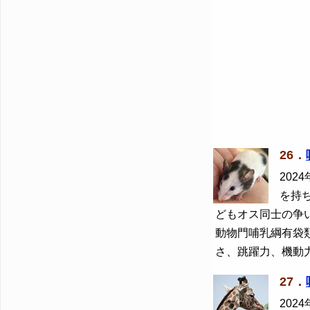
26．
2024
を持
どもオス同士の争
動物門哺乳綱有袋
さ、跳躍力、機動
27．
2024