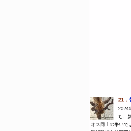
21．
2024
ち、
オス同士の争いで