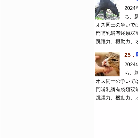
2024
ち、
オス同士の争いで
門哺乳綱有袋類双
跳躍力、機動力、
25．
2024
ち、
オス同士の争いで
門哺乳綱有袋類双
跳躍力、機動力、