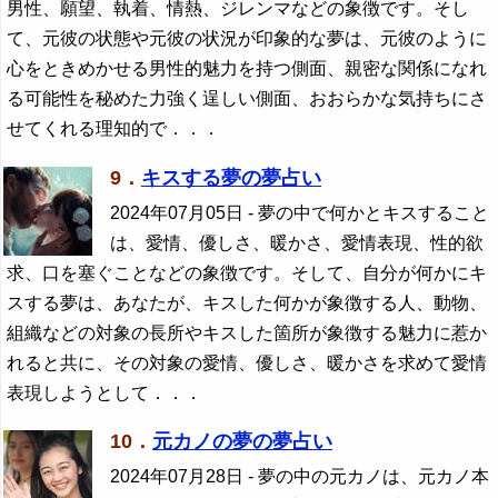
男性、願望、執着、情熱、ジレンマなどの象徴です。そし
て、元彼の状態や元彼の状況が印象的な夢は、元彼のように
心をときめかせる男性的魅力を持つ側面、親密な関係になれ
る可能性を秘めた力強く逞しい側面、おおらかな気持ちにさ
せてくれる理知的で．．．
9．
キスする夢の夢占い
2024年07月05日
- 夢の中で何かとキスすること
は、愛情、優しさ、暖かさ、愛情表現、性的欲
求、口を塞ぐことなどの象徴です。そして、自分が何かにキ
スする夢は、あなたが、キスした何かが象徴する人、動物、
組織などの対象の長所やキスした箇所が象徴する魅力に惹か
れると共に、その対象の愛情、優しさ、暖かさを求めて愛情
表現しようとして．．．
10．
元カノの夢の夢占い
2024年07月28日
- 夢の中の元カノは、元カノ本