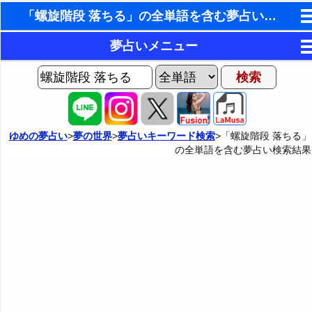
「螺旋階段 落ちる」の全単語を含む夢占い検索結果
東洋・西洋占星術
夢占いメニュー
ホラリー占星術
AIゆめの夢占いチャット
夢の世界
手相占いで未来診断
ヨセフの夢占い
夢占い掲示板
タロットカードで無料占い
ゆめの夢占い
>
夢の世界
>
夢占いキーワード検索
>「螺旋階段 落ちる」
の全単語を含む夢占い検索結果
夢占いの歴史
カテゴリー別夢占い
命名の姓名判断
夢を見るメカニズム
夢占い辞典
飛星派風水で住宅開運
無意識の6種類のアーキタイプ
人気の夢占い
男と女の心理学と心理テスト
夢診断の方法
正夢と逆夢
予知夢とデジャヴ