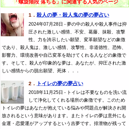
「螺旋階段 落ちる」に関連する人気のページ
1．
殺人の夢・殺人鬼の夢の夢占い
2024年07月28日
- 夢の中の殺人や殺人事件は抑
圧された激しい感情、不安、葛藤、抹殺、攻撃
性、力を誇示したい願望、変革願望などの象徴
であり、殺人鬼は、激しい感情、攻撃性、非道徳性、恐怖、
影響力、環境改善や自己変革を助けてくれる人などの象徴で
す。そして、殺人が印象的な夢は、あなたが、抑圧された激
しい感情からの脱出願望、死体．．．
2．
トイレの夢の夢占い
2018年11月25日
- トイレは不要なものを洗い流
して浄化してくれる場所の象徴です。このため
トイレの夢はあなたが抱えている悩みや問題点が解決され開
放されるという意味があります。またトイレの夢は意外にも
金運・恋愛運がアップするという吉夢です。排泄物が残って