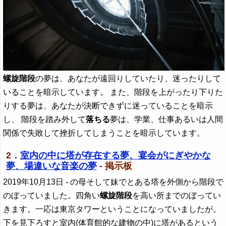
螺旋階段
の夢は、あなたが遠回りしていたり、迷ったりして
いることを暗示しています。 また、階段を上がったり下りた
りする夢は、あなたが決断できずに迷っていることを暗示
し、 階段を踏み外して
落ちる
夢は、学業、仕事あるいは人間
関係で失敗して挫折してしまうことを暗示しています。
2．
室内の中に塔が存在する夢、宴会がにぎやかな
夢、場違いな音楽の夢
- 掲示板
2019年10月13日
- の母そして妹でとある塔を外側から階段で
のぼっていました。四角い
螺旋階段
を高い所までのぼってい
きます。一応は東京タワーということになっていましたが。
下を見下ろすと室内(体育館的な建物の中)に塔があるという