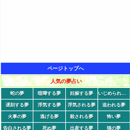
ページトップへ
人気の夢占い
蛇の夢
喧嘩する夢
妊娠する夢
いじめられる夢
遅刻する夢
浮気する夢
浮気される夢
追われる夢
火事の夢
逃げる夢
殺される夢
怖い夢
告白される夢
死ぬ夢
出産する夢
猫の夢