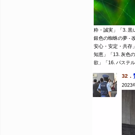
粋・誠実」「3. 黒
銀色の蜘蛛の夢 - 
安心・安定・共存」「
知恵」「13. 灰色
欲」「16. パス
32．
2023