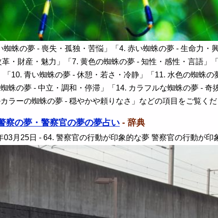
い蜘蛛の夢 - 喪失・孤独・苦悩」「4. 赤い蜘蛛の夢 - 生命力・
改革・財産・魅力」「7. 黄色の蜘蛛の夢 - 知性・感性・言語」「
10. 青い蜘蛛の夢 - 休憩・若さ・冷静」「11. 水色の蜘蛛の夢
の蜘蛛の夢 - 中立・調和・停滞」「14. カラフルな蜘蛛の夢 - 
テルカラーの蜘蛛の夢 - 穏やかや頼りなさ」などの項目をご覧く
警察の夢・警察官の夢の夢占い
- 辞典
年03月25日
- 64. 警察官の行動が印象的な夢 警察官の行動が印