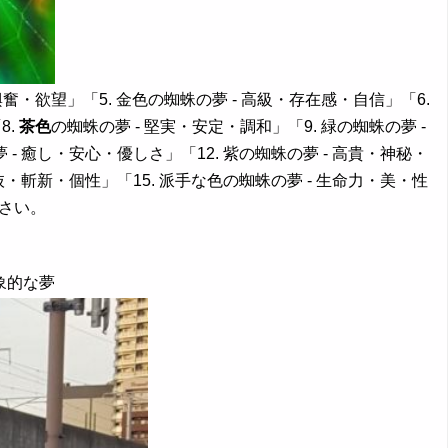
興奮・欲望」「5. 金色の蜘蛛の夢 - 高級・存在感・自信」「6.
8.
茶色
の蜘蛛の夢 - 堅実・安定・調和」「9. 緑の蜘蛛の夢 -
 - 癒し・安心・優しさ」「12. 紫の蜘蛛の夢 - 高貴・神秘・
奇抜・斬新・個性」「15. 派手な色の蜘蛛の夢 - 生命力・美・性
ださい。
象的な夢