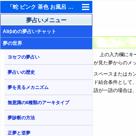
「蛇 ピンク 茶色 お風呂 熱湯 跳ねる 殺す」の１単語を含む夢占い検索結果
東洋・西洋占星術
夢占いメニュー
AIゆめの夢占いチャット
ホラリー占星術
夢の世界
手相占いで未来診断
上の入力欄にキー
タロットカードで無料占い
ヨセフの夢占い
が見た夢からのメ
命名の姓名判断
夢占いの歴史
スペースまたはカ
飛星派風水で住宅開運
ド結合条件として
夢を見るメカニズム
語が一語の場合は
男と女の心理学と心理テスト
無意識の6種類のアーキタイプ
夢診断の方法
正夢と逆夢