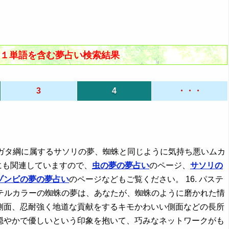
」の１単語を含む夢占い検索結果
3
4
・・・
モガタ綱に属するサソリの夢、蜘蛛と同じように気持ち悪いムカ
にも関連していますので、
虫の夢の夢占い
のページ、
サソリの
ゾンビの夢の夢占い
のページなどもご覧ください。 16. パステ
テルカラーの蜘蛛の夢は、あなたが、蜘蛛のように磨かれた情
側面、忍耐強く地道な貢献をするキモかわいい側面などの長所
穏やかで優しいという印象を抱いて、巧みなネットワークがも