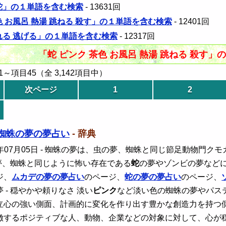
 蛇」の１単語を含む検索
- 13631回
色 お風呂 熱湯 跳ねる 殺す」の１単語を含む検索
- 12401回
われる 逃げる」の１単語を含む検索
- 12317回
「蛇 ピンク 茶色 お風呂 熱湯 跳ねる 殺す
～項目45（全 3,142項目中）
次ページ
1
2
蜘蛛の夢の夢占い
- 辞典
年07月05日
- 蜘蛛の夢は、虫の夢、蜘蛛と同じ節足動物門ク
夢、蜘蛛と同じように怖い存在である
蛇
の夢やゾンビの夢など
ジ、
ムカデの夢の夢占い
のページ、
蛇
の夢の夢占い
のページ、
 - 穏やかや頼りなさ 淡い
ピンク
など淡い色の蜘蛛の夢やパス
立心の強い側面、計画的に変化を作り出す豊かな創造力を持つ
徴するポジティブな人、動物、企業などの対象に対して、心が