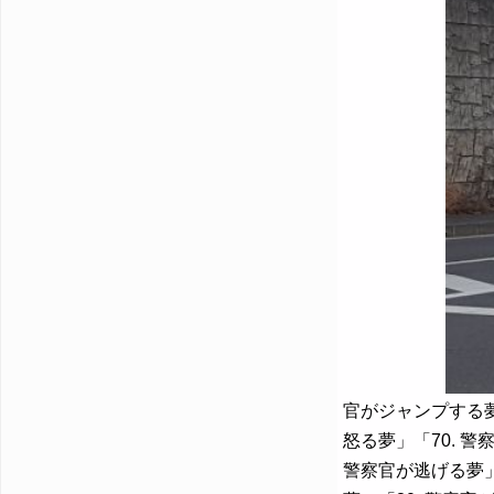
官がジャンプする
怒る夢」「70. 警
警察官が逃げる夢」