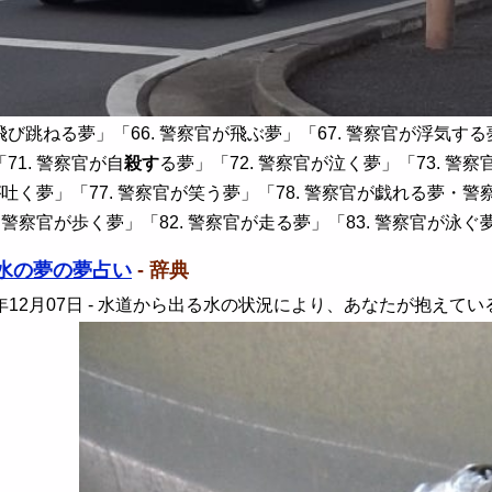
跳ねる夢」「66. 警察官が飛ぶ夢」「67. 警察官が浮気する夢
71. 警察官が自
殺す
る夢」「72. 警察官が泣く夢」「73. 警
が吐く夢」「77. 警察官が笑う夢」「78. 警察官が戯れる夢・警
. 警察官が歩く夢」「82. 警察官が走る夢」「83. 警察官が泳
水の夢の夢占い
- 辞典
年12月07日
- 水道から出る水の状況により、あなたが抱えて