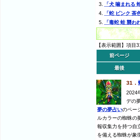
「犬 噛まれる
「蛇 ピンク 茶
「毒蛇 蛙 襲
【表示範囲】項目31
前ページ
最後
31．
2024
デの
夢の夢占い
のペー
ルカラーの蜘蛛の夢
報収集力を持つ自
を備える蜘蛛が象