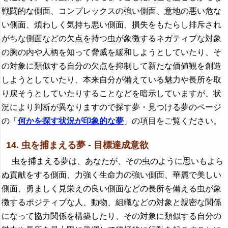
戦闘的な側面、コンプレックスの強い側面、意地の悪い危な
い側面、煩わしく気持ち悪い側面、損失をもたらし排斥され
がちな側面などの欠点を持つ虫が象徴するネガティブな対象
の胸の内や人柄を知って脅威を緩和しようとしていたり、そ
の対象に類似する自分の欠点を抑制して新たな価値観を創造
しようとしていたり、本来自分が備えている魅力や長所を取
り戻そうとしていたりすることなどを暗示していますが、状
況により判断が異なりますので探す夢・見つける夢のページ
の「
何かを探す状況が印象的な夢
」の項目をご覧ください。
14. 虫を捕まえる夢 - 目標達成意欲
虫を捕まえる夢は、あなたが、その虫のように思いもよら
ぬ貢献をする側面、力強く生命力の強い側面、華麗で美しい
側面、勇ましく見栄えの良い側面などの長所を備える虫が象
徴するポジティブな人、動物、組織などの対象と親密な関係
になって協力関係を構築したり、その対象に類似する自分の