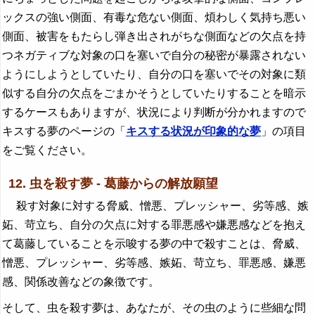
ックスの強い側面、有毒な危ない側面、煩わしく気持ち悪い
側面、被害をもたらし弾き出されがちな側面などの欠点を持
つネガティブな対象の口を塞いで自分の秘密が暴露されない
ようにしようとしていたり、自分の口を塞いでその対象に類
似する自分の欠点をごまかそうとしていたりすることを暗示
するケースもありますが、状況により判断が分かれますので
キスする夢のページの「
キスする状況が印象的な夢
」の項目
をご覧ください。
12. 虫を殺す夢 - 葛藤からの解放願望
殺す対象に対する脅威、憎悪、プレッシャー、劣等感、嫉
妬、苛立ち、自分の欠点に対する罪悪感や嫌悪感などを抱え
て葛藤していることを示唆する夢の中で殺すことは、脅威、
憎悪、プレッシャー、劣等感、嫉妬、苛立ち、罪悪感、嫌悪
感、関係改善などの象徴です。
そして、虫を殺す夢は、あなたが、その虫のように些細な問