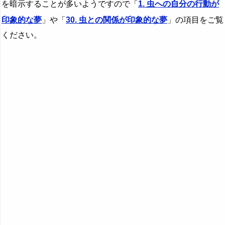
を暗示することが多いようですので「
1. 虫への自分の行動が
28. 虫に触る夢 - 知りたい願望
無視する夢・無視される夢の夢占い
印象的な夢
」や「
30. 虫との関係が印象的な夢
」の項目をご覧
29. 虫を背負う夢・虫をおんぶする夢 - 頼られること
息子の夢の夢占い
ください。
娘の夢の夢占い
鞭の夢の夢占い
・・・
『や行』の夢
『ら行』の夢
『わ行』の夢