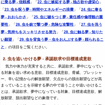
に乗る夢 - 信頼感
」「
22. 虫に嫉妬する夢 - 独占欲や虚栄心
」
「
23. 虫を呪う夢 - 時間やエネルギーの浪費
」「
24. 虫に奢る
夢 - おおらかさ
」「
25. 虫に嘘をつく夢 - 責任感や倫理観の重
要性
」「
26. 虫を銃で撃つ夢 - 危険な攻撃性
」「
27. 虫を洗う
夢 - 気持ちをスッキリさせる努力
」「
28. 虫に触る夢 - 知りた
い願望
」「
29. 虫を背負う夢・虫をおんぶする夢 - 頼られるこ
と
」の項目をご覧ください。
2. 虫を追いかける夢 - 承認欲求や目標達成意欲
気力や体力が充実すると共に、承認欲求、夢中になってい
る対象を追い求める意欲、目標達成意欲、脅威、プレッシャ
ー、辛い記憶からの解放願望、欠点からの脱出願望などが高
まっていることを示唆する夢の中で追うことや追いかけるこ
とは、承認欲求、夢中になっている対象、目標達成意欲、解
放願望、脱出願望などの象徴です。