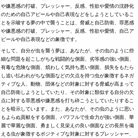
や嫌悪感の打破、プレッシャー、反感、性欲や愛情の沈静化
のための自己アピールや自己表現などをしようとしているこ
とを示唆する夢の中で襲うことは、脅威と自己防衛、罪悪感
や嫌悪感の打破、プレッシャー、反感、性欲や愛情、自己ア
ピールや自己表現などの象徴です。
そして、自分が虫を襲う夢は、あなたが、その虫のように些
細な問題を起こしがちな戦闘的な側面、劣等感の強い側面、
有毒な危険な側面、煩わしく気持ち悪い側面、損失をもたら
し追い払われがちな側面などの欠点を持つ虫が象徴するネガ
ティブな人、動物、団体などの対象に対する脅威が高まって
自己防衛しようとしていたり、その対象に類似する自分の欠
点に対する罪悪感や嫌悪感を打ち砕こうとしていたりするこ
とを暗示しています。また、あなたが、その虫のように思い
もよらぬ貢献をする側面、パワフルで生命力が強い側面、華
麗で華麗な側面、勇ましく見栄えの良い側面などの長所を備
える虫が象徴するポジティブな対象に対するプレッシャー、