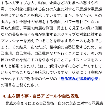
するネガティブな人、動物、企業などの対象への怒りや不
満、その対象に類似する自分の欠点に対する罪悪感や嫌悪感
を抱えていることを暗示しています。また、あなたが、その
虫のように予想外の寄与をする側面、パワー溢れて生命力に
満ちた側面、華麗で綺麗な側面、勇ましく見栄えの良い側面
などの長所を備える虫が象徴するポジティブな対象に対する
プレッシャーを抱えていることを暗示するケースもあるでし
ょう。その結果、あなたが、精神的に自己防衛するため、自
己表現、自己主張、自己批判などを行うことにより、強い精
神力や変化を起こす力を引き出すことによりストレスをスッ
キリと解消できたり、逆に、解消できずに心がモヤモヤして
いたりすることなどを暗示していますが、状況により意味が
分かれますので怒る夢のページの「
怒る状況が印象的な夢
」
の項目をご覧ください。
4. 虫を襲う夢 - 自己アピールや自己表現
脅威の高まりによる自己防衛、自分の欠点に対する罪悪感