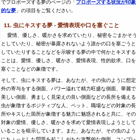
でプロポーズする夢のページの「
プロポーズする状況が印象
的な夢
」の項目をご覧ください。
11. 虫にキスする夢 - 愛情表現や口を塞ぐこと
愛情、優しさ、暖かさを求めていたり、秘密をごまかそう
としていたり、秘密が暴露されないよう誰かの口を塞ごうと
していたりすることなどを示唆する夢の中で何かとキスする
ことは、愛情、優しさ、暖かさ、愛情表現、性的欲求、口を
塞ぐことなどの象徴です。
そして、虫にキスする夢は、あなたが、その虫のように想定
外の寄与をする側面、パワー溢れて精力旺盛な側面、華麗で
美しい側面、勇ましく見栄えの良い側面などの長所を備える
虫が象徴するポジティブな人、ペット、職場などの対象の長
所やキスした箇所が象徴する魅力に魅惑されると共に、その
対象の愛情、優しさ、暖かさを求めて愛情表現しようとして
いることを暗示しています。また、あなたが、その虫のよう
にちょっとした問題を起こしがちな攻撃的な側面、コンプレ