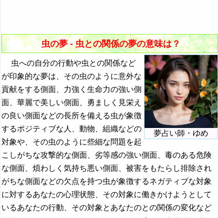
『た・ち』の夢
44. 虫と遊ぶ夢 - 相手との関係
17. 虫を殴る夢 - 気付いて欲しい感情
『つ～と』の夢
45. 虫がなつかない夢 - 進展しない関係
18. 虫を拾う夢 - 友情や愛情を獲得したい気持ち
『な行』の夢
虫の夢 - 虫との関係の夢の意味は？
46. 虫と浮気する夢 - 倫理観や信頼の重要性
19. 虫を観察する夢 - 見習うことや反面教師
『は』から始まる夢
虫への自分の行動や虫との関係など
47. 虫に再会する夢 - 再会を望む気持ち
20. 虫を食べる夢 - 金運上昇や不快感
が印象的な夢は、その虫のように意外な
『ひ』から始まる夢
48. 虫から借りる夢 - 手助けしてもらいたい気持ち
貢献をする側面、力強く生命力の強い側
21. 虫に乗る夢 - 信頼感
『ふ～ほ』の夢
49. 虫に貸す夢 - 手助けすることに対する気持ち
面、華麗で美しい側面、勇ましく見栄え
22. 虫に嫉妬する夢 - 独占欲や虚栄心
『ま行』の夢
の良い側面などの長所を備える虫が象徴
50. 虫を脅迫する夢 - 優位性誇示によるストレ発散
するポジティブな人、動物、組織などの
23. 虫を呪う夢 - 時間やエネルギーの浪費
・・・
夢占い師・ゆめ
51. 虫を吐く夢 - ストレス発散の必要性
対象や、その虫のように些細な問題を起
24. 虫に奢る夢 - おおらかさ
昔の夢・過去の夢の夢占い
こしがちな攻撃的な側面、劣等感の強い側面、毒のある危険
25. 虫に嘘をつく夢 - 責任感や倫理観の重要性
な側面、煩わしく気持ち悪い側面、被害をもたらし排除され
ムカデの夢の夢占い
がちな側面などの欠点を持つ虫が象徴するネガティブな対象
26. 虫を銃で撃つ夢 - 危険な攻撃性
ムクドリの夢の夢占い
に対するあなたの心理状態、その対象に働きかけようとして
27. 虫を洗う夢 - 気持ちをスッキリさせる努力
虫の夢の夢占い
いるあなたの行動、その対象とあなたのとの関係の変化など