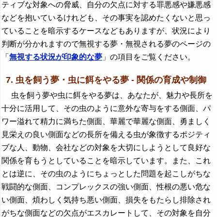
ティブな対象への脅威、自分の欠点に対する罪悪感や嫌悪感
などを抱いているけれども、その事実を認めたくないと思っ
ていることを暗示するケースなどもありますが、状況により
判断が分かれますので無視する夢・無視される夢のページの
「
無視する状況が印象的な夢
」の項目をご覧ください。
7. 虫を飼う夢・虫に餌をやる夢 - 関係の育成や制御
虫を飼う夢や虫に餌をやる夢は、あなたが、魅力や長所を
十分に活用して、その虫のように意外な寄与をする側面、パ
ワー溢れて精力に満ちた側面、華麗で華麗な側面、勇ましく
見栄えの良い側面などの長所を備える虫が象徴するポジティ
ブな人、動物、会社などの対象を大切にしようとして良好な
関係を育もうとしていることを暗示しています。また、これ
とは逆に、その虫のようにちょっとした問題を起こしがちな
戦闘的な側面、コンプレックスの強い側面、性根の悪い危な
い側面、煩わしく気持ち悪い側面、損失をもたらし排除され
がちな側面などの欠点がエスカレートして、その対象を自分