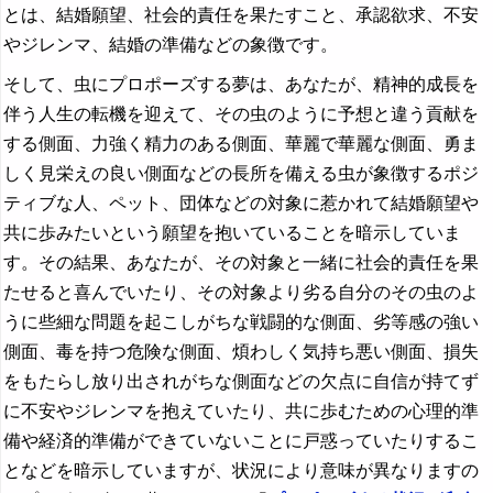
とは、結婚願望、社会的責任を果たすこと、承認欲求、不安
やジレンマ、結婚の準備などの象徴です。
そして、虫にプロポーズする夢は、あなたが、精神的成長を
伴う人生の転機を迎えて、その虫のように予想と違う貢献を
する側面、力強く精力のある側面、華麗で華麗な側面、勇ま
しく見栄えの良い側面などの長所を備える虫が象徴するポジ
ティブな人、ペット、団体などの対象に惹かれて結婚願望や
共に歩みたいという願望を抱いていることを暗示していま
す。その結果、あなたが、その対象と一緒に社会的責任を果
たせると喜んでいたり、その対象より劣る自分のその虫のよ
うに些細な問題を起こしがちな戦闘的な側面、劣等感の強い
側面、毒を持つ危険な側面、煩わしく気持ち悪い側面、損失
をもたらし放り出されがちな側面などの欠点に自信が持てず
に不安やジレンマを抱えていたり、共に歩むための心理的準
備や経済的準備ができていないことに戸惑っていたりするこ
となどを暗示していますが、状況により意味が異なりますの