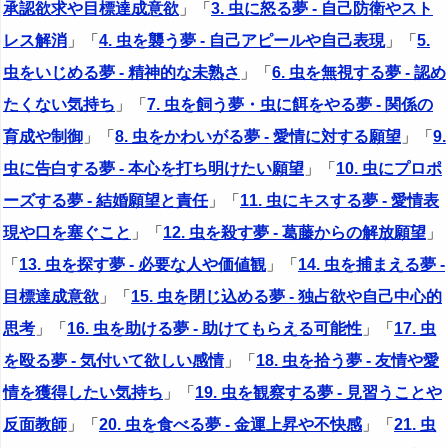
承認欲求や目標達成意欲
」「
3. 虫に怒る夢 - 自己防衛やスト
レス解消
」「
4. 虫を襲う夢 - 自己アピールや自己表現
」「
5.
虫をいじめる夢 - 精神的な未熟さ
」「
6. 虫を無視する夢 - 認め
たくない気持ち
」「
7. 虫を飼う夢・虫に餌をやる夢 - 関係の
育成や制御
」「
8. 虫をかわいがる夢 - 愛情に対する願望
」「
9.
虫に告白する夢 - 本心を打ち明けたい願望
」「
10. 虫にプロポ
ーズする夢 - 結婚願望と責任
」「
11. 虫にキスする夢 - 愛情表
現や口を塞ぐこと
」「
12. 虫を殺す夢 - 葛藤からの解放願望
」
「
13. 虫を探す夢 - 必要な人や価値観
」「
14. 虫を捕まえる夢 -
目標達成意欲
」「
15. 虫を閉じ込める夢 - 独占欲や自己中心的
思考
」「
16. 虫を助ける夢 - 助けてもらえる可能性
」「
17. 虫
を殴る夢 - 気付いて欲しい感情
」「
18. 虫を拾う夢 - 友情や愛
情を獲得したい気持ち
」「
19. 虫を観察する夢 - 見習うことや
反面教師
」「
20. 虫を食べる夢 - 金運上昇や不快感
」「
21. 虫