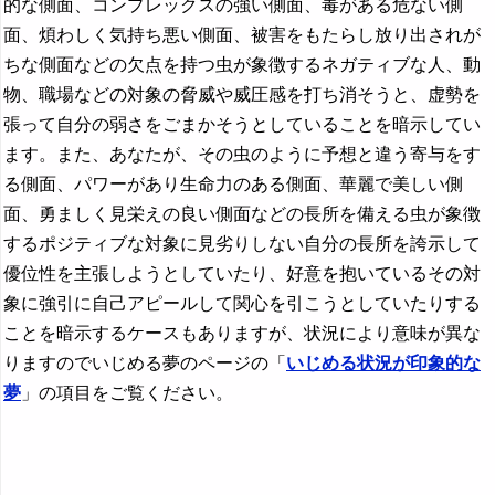
的な側面、コンプレックスの強い側面、毒がある危ない側
面、煩わしく気持ち悪い側面、被害をもたらし放り出されが
ちな側面などの欠点を持つ虫が象徴するネガティブな人、動
物、職場などの対象の脅威や威圧感を打ち消そうと、虚勢を
張って自分の弱さをごまかそうとしていることを暗示してい
ます。また、あなたが、その虫のように予想と違う寄与をす
る側面、パワーがあり生命力のある側面、華麗で美しい側
面、勇ましく見栄えの良い側面などの長所を備える虫が象徴
するポジティブな対象に見劣りしない自分の長所を誇示して
優位性を主張しようとしていたり、好意を抱いているその対
象に強引に自己アピールして関心を引こうとしていたりする
ことを暗示するケースもありますが、状況により意味が異な
りますのでいじめる夢のページの「
いじめる状況が印象的な
夢
」の項目をご覧ください。