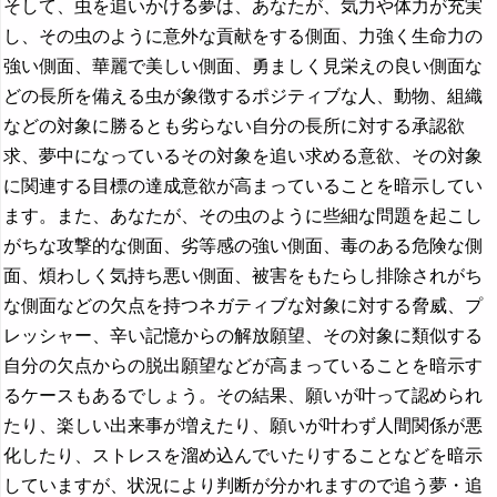
そして、虫を追いかける夢は、あなたが、気力や体力が充実
し、その虫のように意外な貢献をする側面、力強く生命力の
強い側面、華麗で美しい側面、勇ましく見栄えの良い側面な
どの長所を備える虫が象徴するポジティブな人、動物、組織
などの対象に勝るとも劣らない自分の長所に対する承認欲
求、夢中になっているその対象を追い求める意欲、その対象
に関連する目標の達成意欲が高まっていることを暗示してい
ます。また、あなたが、その虫のように些細な問題を起こし
がちな攻撃的な側面、劣等感の強い側面、毒のある危険な側
面、煩わしく気持ち悪い側面、被害をもたらし排除されがち
な側面などの欠点を持つネガティブな対象に対する脅威、プ
レッシャー、辛い記憶からの解放願望、その対象に類似する
自分の欠点からの脱出願望などが高まっていることを暗示す
るケースもあるでしょう。その結果、願いが叶って認められ
たり、楽しい出来事が増えたり、願いが叶わず人間関係が悪
化したり、ストレスを溜め込んでいたりすることなどを暗示
していますが、状況により判断が分かれますので追う夢・追