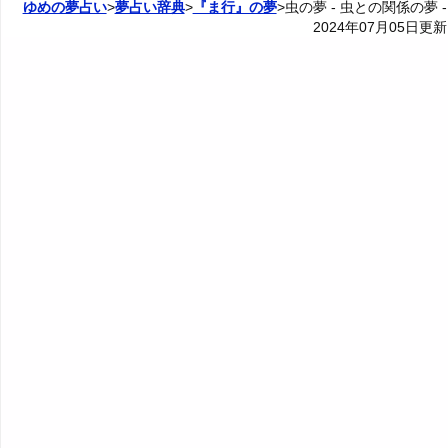
ゆめの夢占い
>
夢占い辞典
>
『ま行』の夢
>虫の夢 - 虫との関係の夢 -
2024年07月05日
更新
5. 虫をいじめる夢 - 精神的な未熟さ
33. 怖い虫を飼い慣らす夢 - 管理能力や判断力
3P: 虫の行動の夢
カテゴリー別夢占い
6. 虫を無視する夢 - 認めたくない気持ち
34. 虫と話す夢 - 心の繋がりを求めること
5P: 特定の虫の夢
夢占い辞典
7. 虫を飼う夢・虫に餌をやる夢 - 関係の育成や制御
35. 虫とデートする夢 - 刺激を求めることや不満の解消
『あ・い』の夢
人気の夢占い
8. 虫をかわいがる夢 - 愛情に対する願望
36. 虫と結婚する夢 - 人生の転機
『う～お』の夢
9. 虫に告白する夢 - 本心を打ち明けたい願望
37. 虫を妊娠する夢 - 創造と成長
『か』から始まる夢
10. 虫にプロポーズする夢 - 結婚願望と責任
38. 虫を出産する夢 - 誕生や創造
『き』から始まる夢
11. 虫にキスする夢 - 愛情表現や口を塞ぐこと
39. 虫と喧嘩する夢 - 焦燥感やストレス
『く・け』の夢
12. 虫を殺す夢 - 葛藤からの解放願望
40. 虫から逃げる夢 - 解放願望
『こ』から始まる夢
13. 虫を探す夢 - 必要な人や価値観
41. 虫と戦う夢 - 心の葛藤
『さ』から始まる夢
14. 虫を捕まえる夢 - 目標達成意欲
42. 虫と別れる夢 - 別れる不安や独立願望
『し』から始まる夢
15. 虫を閉じ込める夢 - 独占欲や自己中心的思考
43. 虫と戯れる夢・虫に舐められる夢 - リラックスした
『す～そ』の夢
生活
16. 虫を助ける夢 - 助けてもらえる可能性