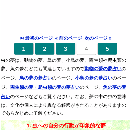
⏮ 最初のページ
« 前のページ
次のページ »
1
2
3
4
5
虫の夢は、動物の夢、鳥の夢、小鳥の夢、両生類や爬虫類の
夢、魚の夢などにも関連していますので
動物の夢の夢占い
の
ページ、
鳥の夢の夢占い
のページ、
小鳥の夢の夢占い
のペー
ジ、
両生類の夢・爬虫類の夢の夢占い
のページ、
魚の夢の夢
占い
のページなどもご覧ください。なお、夢の中の虫の意味
は、文化や個人により異なる解釈がされることがありますの
であらかじめご了解ください。
1. 虫への自分の行動が印象的な夢