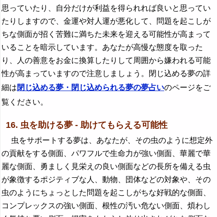
思っていたり、自分だけが利益を得られれば良いと思ってい
たりしますので、金運や対人運が悪化して、問題を起こしが
ちな側面が招く苦難に満ちた未来を迎える可能性が高まって
いることを暗示しています。あなたが高慢な態度を取った
り、人の善意をお金に換算したりして周囲から嫌われる可能
性が高まっていますので注意しましょう。閉じ込める夢の詳
細は
閉じ込める夢・閉じ込められる夢の夢占い
のページをご
覧ください。
16. 虫を助ける夢 - 助けてもらえる可能性
虫をサポートする夢は、あなたが、その虫のように想定外
の貢献をする側面、パワフルで生命力が強い側面、華麗で華
麗な側面、勇ましく見栄えの良い側面などの長所を備える虫
が象徴するポジティブな人、動物、団体などの対象や、その
虫のようにちょっとした問題を起こしがちな好戦的な側面、
コンプレックスの強い側面、根性の汚い危ない側面、煩わし