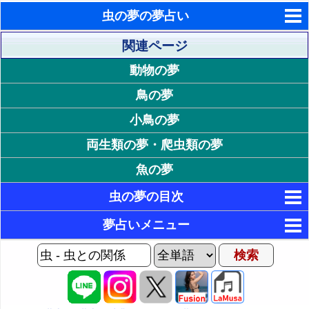
虫の夢の夢占い
東洋・西洋占星術
関連ページ
動物の夢
ホラリー占星術
鳥の夢
手相占いで未来診断
小鳥の夢
タロットカードで無料占い
両生類の夢・爬虫類の夢
命名の姓名判断
魚の夢
飛星派風水で住宅開運
虫の夢の目次
男と女の心理学と心理テスト
1. 虫への自分の行動が印象的な夢
夢占いメニュー
30. 虫との関係が印象的な夢
2. 虫を追いかける夢 - 承認欲求や目標達成意欲
AIゆめの夢占いチャット
3. 虫に怒る夢 - 自己防衛やストレス解消
1P: 虫の夢Home
31. 虫になる夢・虫に変身する夢 - 特徴の獲得
夢の世界
4. 虫を襲う夢 - 自己アピールや自己表現
32. 虫と仲良くする夢 - 魅力を獲得したい願望
2P: 感情や虫の状況の夢
夢占い掲示板