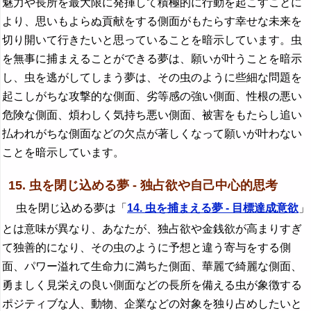
魅力や長所を最大限に発揮して積極的に行動を起こすことに
より、思いもよらぬ貢献をする側面がもたらす幸せな未来を
切り開いて行きたいと思っていることを暗示しています。虫
を無事に捕まえることができる夢は、願いが叶うことを暗示
し、虫を逃がしてしまう夢は、その虫のように些細な問題を
起こしがちな攻撃的な側面、劣等感の強い側面、性根の悪い
危険な側面、煩わしく気持ち悪い側面、被害をもたらし追い
払われがちな側面などの欠点が著しくなって願いが叶わない
ことを暗示しています。
15. 虫を閉じ込める夢 - 独占欲や自己中心的思考
虫を閉じ込める夢は「
14. 虫を捕まえる夢 - 目標達成意欲
」
とは意味が異なり、あなたが、独占欲や金銭欲が高まりすぎ
て独善的になり、その虫のように予想と違う寄与をする側
面、パワー溢れて生命力に満ちた側面、華麗で綺麗な側面、
勇ましく見栄えの良い側面などの長所を備える虫が象徴する
ポジティブな人、動物、企業などの対象を独り占めしたいと