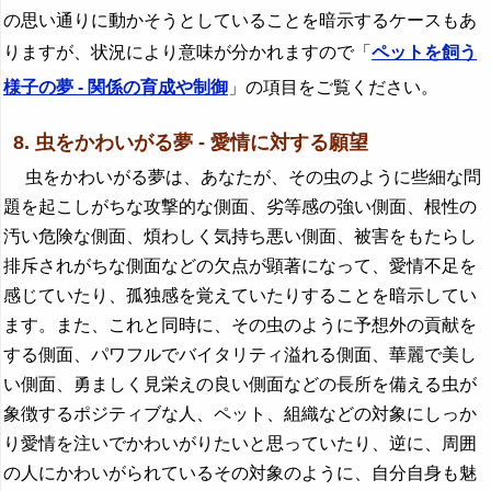
の思い通りに動かそうとしていることを暗示するケースもあ
りますが、状況により意味が分かれますので「
ペットを飼う
様子の夢 - 関係の育成や制御
」の項目をご覧ください。
8. 虫をかわいがる夢 - 愛情に対する願望
虫をかわいがる夢は、あなたが、その虫のように些細な問
題を起こしがちな攻撃的な側面、劣等感の強い側面、根性の
汚い危険な側面、煩わしく気持ち悪い側面、被害をもたらし
排斥されがちな側面などの欠点が顕著になって、愛情不足を
感じていたり、孤独感を覚えていたりすることを暗示してい
ます。また、これと同時に、その虫のように予想外の貢献を
する側面、パワフルでバイタリティ溢れる側面、華麗で美し
い側面、勇ましく見栄えの良い側面などの長所を備える虫が
象徴するポジティブな人、ペット、組織などの対象にしっか
り愛情を注いでかわいがりたいと思っていたり、逆に、周囲
の人にかわいがられているその対象のように、自分自身も魅