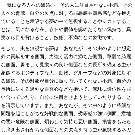
気になる人への嫉妬心、その人に注目されない不満、その
人への脅威、自分の欠点に対する罪悪感や嫌悪感などを抱え
ていることを示唆する夢の中で無視することやシカトするこ
とは、気になる存在、存在や価値を認めたくない気持ち、真
実から目を背けること、嫉妬、不満などの象徴です。
そして、虫を無視する夢は、あなたが、その虫のように想定
外の貢献をする側面、力強く活力に満ちた側面、華麗で綺麗
な側面、勇ましく見栄えの良い側面などの長所を備える虫が
象徴するポジティブな人、動物、グループなどの対象に対す
る嫉妬、その対象が自分に振り向いてくれない不満、自分の
長所に対する過剰な自尊心などを抱いて、無駄に優位性を競
い合っていたり、自分に注目させようとしていたりすること
を暗示しています。また、あなたが、その虫のように些細な
問題を起こしがちな好戦的な側面、劣等感の強い側面、意地
の悪い危険な側面、煩わしく気持ち悪い側面、損害をもたら
し弾き出されがちな側面などの欠点を持つ虫が象徴するネガ