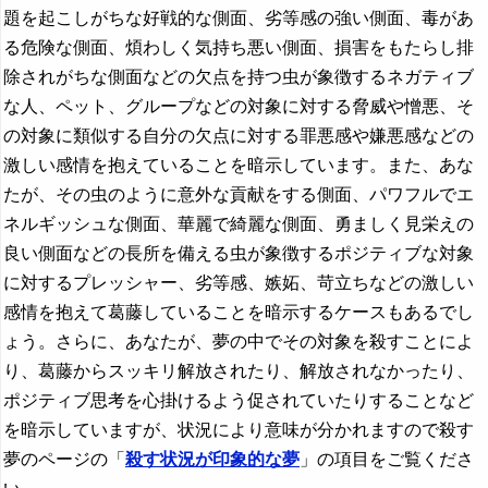
題を起こしがちな好戦的な側面、劣等感の強い側面、毒があ
る危険な側面、煩わしく気持ち悪い側面、損害をもたらし排
除されがちな側面などの欠点を持つ虫が象徴するネガティブ
な人、ペット、グループなどの対象に対する脅威や憎悪、そ
の対象に類似する自分の欠点に対する罪悪感や嫌悪感などの
激しい感情を抱えていることを暗示しています。また、あな
たが、その虫のように意外な貢献をする側面、パワフルでエ
ネルギッシュな側面、華麗で綺麗な側面、勇ましく見栄えの
良い側面などの長所を備える虫が象徴するポジティブな対象
に対するプレッシャー、劣等感、嫉妬、苛立ちなどの激しい
感情を抱えて葛藤していることを暗示するケースもあるでし
ょう。さらに、あなたが、夢の中でその対象を殺すことによ
り、葛藤からスッキリ解放されたり、解放されなかったり、
ポジティブ思考を心掛けるよう促されていたりすることなど
を暗示していますが、状況により意味が分かれますので殺す
夢のページの「
殺す状況が印象的な夢
」の項目をご覧くださ