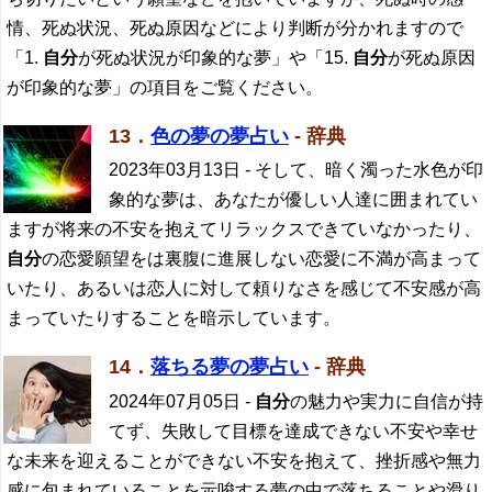
情、死ぬ状況、死ぬ原因などにより判断が分かれますので
「1.
自分
が死ぬ状況が印象的な夢」や「15.
自分
が死ぬ原因
が印象的な夢」の項目をご覧ください。
13．
色の夢の夢占い
- 辞典
2023年03月13日
- そして、暗く濁った水色が印
象的な夢は、あなたが優しい人達に囲まれてい
ますが将来の不安を抱えてリラックスできていなかったり、
自分
の恋愛願望をは裏腹に進展しない恋愛に不満が高まって
いたり、あるいは恋人に対して頼りなさを感じて不安感が高
まっていたりすることを暗示しています。
14．
落ちる夢の夢占い
- 辞典
2024年07月05日
-
自分
の魅力や実力に自信が持
てず、失敗して目標を達成できない不安や幸せ
な未来を迎えることができない不安を抱えて、挫折感や無力
感に包まれていることを示唆する夢の中で落ちることや滑り