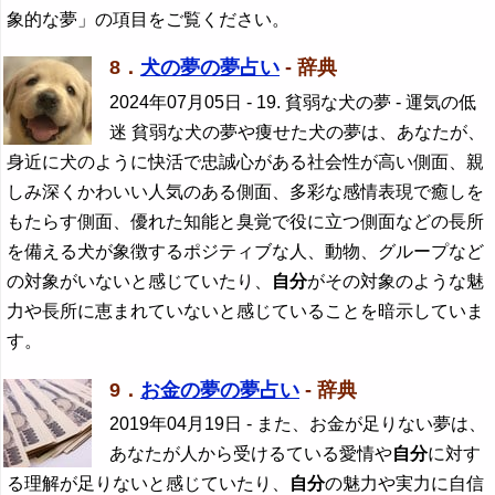
象的な夢」の項目をご覧ください。
8．
犬の夢の夢占い
- 辞典
2024年07月05日
- 19. 貧弱な犬の夢 - 運気の低
迷 貧弱な犬の夢や痩せた犬の夢は、あなたが、
身近に犬のように快活で忠誠心がある社会性が高い側面、親
しみ深くかわいい人気のある側面、多彩な感情表現で癒しを
もたらす側面、優れた知能と臭覚で役に立つ側面などの長所
を備える犬が象徴するポジティブな人、動物、グループなど
の対象がいないと感じていたり、
自分
がその対象のような魅
力や長所に恵まれていないと感じていることを暗示していま
す。
9．
お金の夢の夢占い
- 辞典
2019年04月19日
- また、お金が足りない夢は、
あなたが人から受けるている愛情や
自分
に対す
る理解が足りないと感じていたり、
自分
の魅力や実力に自信