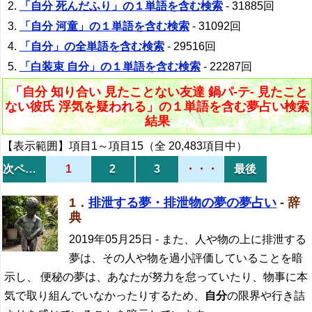
「自分 死んだふり」の１単語を含む検索
- 31885回
「自分 河童」の１単語を含む検索
- 31092回
「自分」の全単語を含む検索
- 29516回
「白装束 自分」の１単語を含む検索
- 22287回
「自分 知り合い 見たことない友達 鍋パ-テ- 見たこと
ない彼氏 浮気を疑われる」の１単語を含む夢占い検索
結果
【表示範囲】項目1～項目15（全 20,483項目中）
次ページ
1
2
3
・・・
最後
1．
排泄する夢・排泄物の夢の夢占い
- 辞
典
2019年05月25日
- また、人や物の上に排泄する
夢は、その人や物を過小評価していることを暗
示し、 便秘の夢は、あなたが努力を怠っていたり、物事に本
気で取り組んでいなかったりするため、
自分
の限界や行き詰