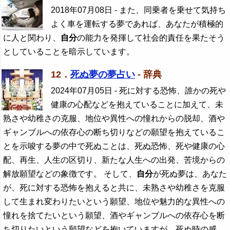
2018年07月08日
- また、同乗者を乗せて気持ち
よく車を運転する夢であれば、あなたが積極的
に人と関わり、
自分
の能力を発揮して社会的責任を果たそう
としていることを暗示しています。
12．
死ぬ夢の夢占い
- 辞典
2024年07月05日
- 死に対する恐怖、誰かの死や
健康の心配などを抱えていることに加えて、未
熟さや幼稚さの克服、地位や異性への憧れからの脱却、酒や
ギャンブルへの依存心の断ち切りなどの願望を抱えているこ
とを示唆する夢の中で死ぬことは、死ぬ恐怖、死や健康の心
配、再生、人生の区切り、新たな人生への出発、苦境からの
解放願望などの象徴です。 そして、
自分
が死ぬ夢は、あなた
が、死に対する恐怖を抱えると共に、未熟さや幼稚さを克服
して生まれ変わりたいという願望、地位や魅力的な異性への
憧れを捨てたいという願望、酒やギャンブルへの依存心を断
ち切りたいという願望などを抱いていますが、死ぬ時の感