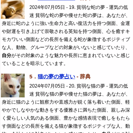
2024年07月05日
- 19. 貧弱な蛇の夢 - 運気の低
迷 貧弱な蛇の夢や痩せた蛇の夢は、あなたが、
身近に蛇のように強い生命力と高い復活力を持つ側面、金運
や財運を引き上げて崇敬される英知を持つ側面、心を癒すキ
モカワいい側面などの長所を備える蛇が象徴するポジティブ
な人、動物、グループなどの対象がいないと感じていたり、
自分
がその対象のような魅力や長所に恵まれていないと感じ
ていることを暗示しています。
5．
猫の夢の夢占い
- 辞典
2024年07月05日
- 20. 貧弱な猫の夢 - 運気の低
迷 貧弱な猫の夢や痩せた猫の夢は、あなたが、
身近に猫のように観察力や直感力が鋭く落ち着いた側面、軽
やかでしなやかな動きをする優雅さに満ちた側面、親しみ深
く愛らしい人気のある側面、豊かな感情表現で癒しをもたら
す側面などの長所を備える猫が象徴するポジティブな人、動