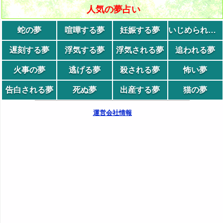
人気の夢占い
蛇の夢
喧嘩する夢
妊娠する夢
いじめられる夢
遅刻する夢
浮気する夢
浮気される夢
追われる夢
火事の夢
逃げる夢
殺される夢
怖い夢
告白される夢
死ぬ夢
出産する夢
猫の夢
運営会社情報