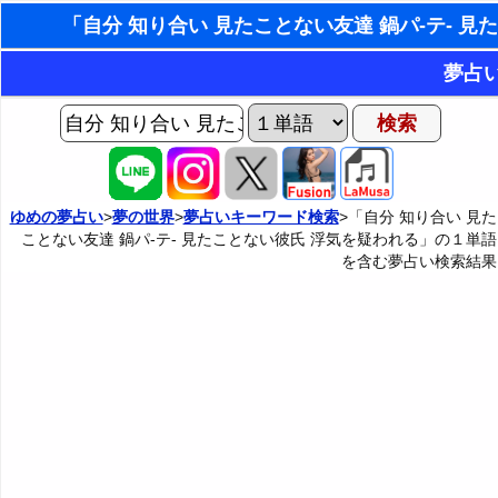
東洋
夢占
ホラ
AIゆめの夢占いチャット
夢の世界
手相占
ヨセフの夢占い
夢占い掲示板
タロット
ゆめの夢占い
>
夢の世界
>
夢占いキーワード検索
>「自分 知り合い 見た
ことない友達 鍋パ-テ- 見たことない彼氏 浮気を疑われる」の１単語
夢占いの歴史
カテゴリー別夢占い
命名
を含む夢占い検索結果
夢を見るメカニズム
夢占い辞典
飛星派
無意識の6種類のアーキタイプ
人気の夢占い
男と女の心
夢診断の方法
正夢と逆夢
予知夢とデジャヴ