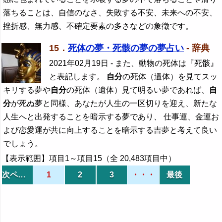
落ちることは、自信のなさ、失敗する不安、未来への不安、
挫折感、無力感、不確定要素の多さなどの象徴です。
15．
死体の夢・死骸の夢の夢占い
- 辞典
2021年02月19日
- また、動物の死体は『死骸』
と表記します。
自分
の死体（遺体）を見てスッ
キリする夢や
自分
の死体（遺体）見て明るい夢であれば、
自
分
が死ぬ夢と同様、あなたが人生の一区切りを迎え、新たな
人生へと出発することを暗示する夢であり、 仕事運、金運お
よび恋愛運が共に向上することを暗示する吉夢と考えて良い
でしょう。
【表示範囲】項目1～項目15（全 20,483項目中）
次ページ
1
2
3
・・・
最後