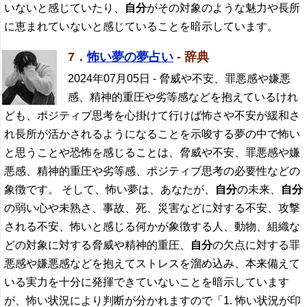
いないと感じていたり、
自分
がその対象のような魅力や長所
に恵まれていないと感じていることを暗示しています。
7．
怖い夢の夢占い
- 辞典
2024年07月05日
- 脅威や不安、罪悪感や嫌悪
感、精神的重圧や劣等感などを抱えているけれ
ども、ポジティブ思考を心掛けて行けば怖さや不安が緩和さ
れ長所が活かされるようになることを示唆する夢の中で怖い
と思うことや恐怖を感じることは、脅威や不安、罪悪感や嫌
悪感、精神的重圧や劣等感、ポジティブ思考の必要性などの
象徴です。 そして、怖い夢は、あなたが、
自分
の未来、
自分
の弱い心や未熟さ、事故、死、災害などに対する不安、攻撃
される不安、怖いと感じる何かが象徴する人、動物、組織な
どの対象に対する脅威や精神的重圧、
自分
の欠点に対する罪
悪感や嫌悪感などを抱えてストレスを溜め込み、本来備えて
いる実力を十分に発揮できていないことを暗示しています
が、怖い状況により判断が分かれますので「1. 怖い状況が印