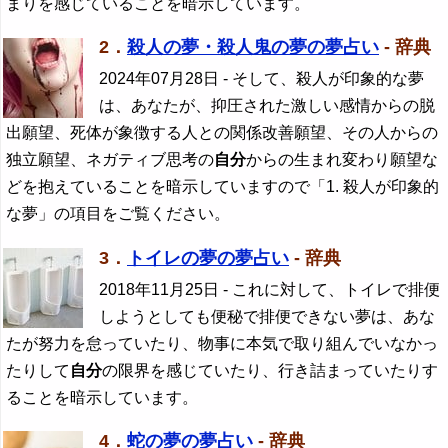
まりを感じていることを暗示しています。
2．
殺人の夢・殺人鬼の夢の夢占い
- 辞典
2024年07月28日
- そして、殺人が印象的な夢
は、あなたが、抑圧された激しい感情からの脱
出願望、死体が象徴する人との関係改善願望、その人からの
独立願望、ネガティブ思考の
自分
からの生まれ変わり願望な
どを抱えていることを暗示していますので「1. 殺人が印象的
な夢」の項目をご覧ください。
3．
トイレの夢の夢占い
- 辞典
2018年11月25日
- これに対して、トイレで排便
しようとしても便秘で排便できない夢は、あな
たが努力を怠っていたり、物事に本気で取り組んでいなかっ
たりして
自分
の限界を感じていたり、行き詰まっていたりす
ることを暗示しています。
4．
蛇の夢の夢占い
- 辞典