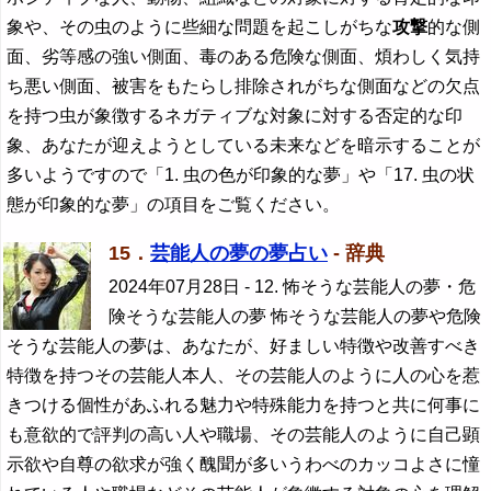
象や、その虫のように些細な問題を起こしがちな
攻撃
的な側
面、劣等感の強い側面、毒のある危険な側面、煩わしく気持
ち悪い側面、被害をもたらし排除されがちな側面などの欠点
を持つ虫が象徴するネガティブな対象に対する否定的な印
象、あなたが迎えようとしている未来などを暗示することが
多いようですので「1. 虫の色が印象的な夢」や「17. 虫の状
態が印象的な夢」の項目をご覧ください。
15．
芸能人の夢の夢占い
- 辞典
2024年07月28日
- 12. 怖そうな芸能人の夢・危
険そうな芸能人の夢 怖そうな芸能人の夢や危険
そうな芸能人の夢は、あなたが、好ましい特徴や改善すべき
特徴を持つその芸能人本人、その芸能人のように人の心を惹
きつける個性があふれる魅力や特殊能力を持つと共に何事に
も意欲的で評判の高い人や職場、その芸能人のように自己顕
示欲や自尊の欲求が強く醜聞が多いうわべのカッコよさに憧