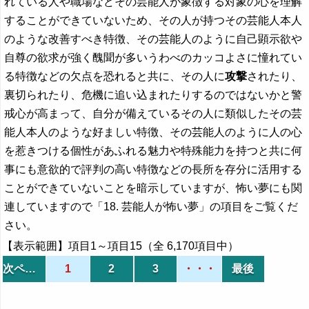
れている人や職場などその芸能人が象徴する対象の心を理解
することができていないため、その人が持つその芸能人本人
のような改善すべき特徴、その芸能人のように自己顕示欲や
自尊の欲求が強く醜聞が多いうわべのカッコよさに憧れてい
る特徴などの欠点を恐れると共に、その人に
攻撃
されたり、
裏切られたり、危機に追い込まれたりするのではないかと警
戒心が高まって、自分が備えているその人に類似したその芸
能人本人のような好ましい特徴、その芸能人のように人の心
を惹きつける個性があふれる魅力や特殊能力を持つと共に何
事にも意欲的で評判の高い特徴などの長所を存分に活用する
ことができていないことを暗示していますが、怖い夢にも関
連していますので「18. 芸能人が怖い夢」の項目をご覧くだ
さい。
【表示範囲】項目1～項目15（全 6,170項目中）
次ページ
1
2
3
・・・
最後