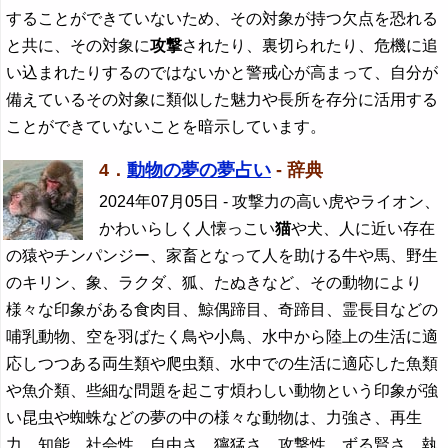
することができていないため、その対象が持つ欠点を恐れる
と共に、その対象に
攻撃
されたり、裏切られたり、危機に追
い込まれたりするのではないかと警戒心が高まって、自分が
備えているその対象に類似した魅力や長所を存分に活用する
ことができていないことを暗示しています。
4．
動物の夢の夢占い
- 辞典
2024年07月05日
- 攻撃力の高い虎やライオン、
かわいらしく人懐っこい
猫
や犬、人に近い存在
の猿やチンパンジー、家畜となって人を助ける牛や馬、野生
のキリン、象、ラクダ、狐、たぬきなど、その動物により
様々な印象がある食肉目、鯨偶蹄目、奇蹄目、霊長目などの
哺乳動物、空を羽ばたく鳥や小鳥、水中から陸上の生活に適
応しつつある両生類や爬虫類、水中での生活に適応した魚類
や魚介類、些細な問題を起こす煩わしい動物という印象が強
い昆虫や蜘蛛などの夢の中の様々な動物は、力強さ、再生
力、知能、社会性、自由さ、獰猛さ、攻撃性、ずる賢さ、執