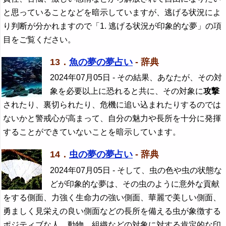
と思っていることなどを暗示していますが、逃げる状況によ
り判断が分かれますので「1. 逃げる状況が印象的な夢」の項
目をご覧ください。
13．
魚の夢の夢占い
- 辞典
2024年07月05日
- その結果、あなたが、その対
象を必要以上に恐れると共に、その対象に
攻撃
されたり、裏切られたり、危機に追い込まれたりするのでは
ないかと警戒心が高まって、自分の魅力や長所を十分に発揮
することができていないことを暗示しています。
14．
虫の夢の夢占い
- 辞典
2024年07月05日
- そして、虫の色や虫の状態な
どが印象的な夢は、その虫のように意外な貢献
をする側面、力強く生命力の強い側面、華麗で美しい側面、
勇ましく見栄えの良い側面などの長所を備える虫が象徴する
ポジティブな人、動物、組織などの対象に対する肯定的な印