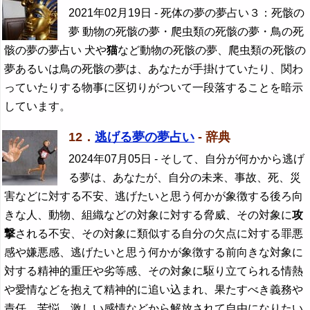
2021年02月19日
- 死体の夢の夢占い３：死骸の
夢 動物の死骸の夢・爬虫類の死骸の夢・鳥の死
骸の夢の夢占い 犬や
猫
など動物の死骸の夢、爬虫類の死骸の
夢あるいは鳥の死骸の夢は、あなたが手掛けていたり、関わ
っていたりする物事に区切りがついて一段落することを暗示
しています。
12．
逃げる夢の夢占い
- 辞典
2024年07月05日
- そして、自分が何かから逃げ
る夢は、あなたが、自分の未来、事故、死、災
害などに対する不安、逃げたいと思う何かが象徴する後ろ向
きな人、動物、組織などの対象に対する脅威、その対象に
攻
撃
される不安、その対象に類似する自分の欠点に対する罪悪
感や嫌悪感、逃げたいと思う何かが象徴する前向きな対象に
対する精神的重圧や劣等感、その対象に駆り立てられる情熱
や愛情などを抱えて精神的に追い込まれ、果たすべき義務や
責任、苦悩、激しい感情などから解放されて自由になりたい