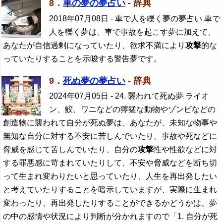
8．
車の夢の夢占い
- 辞典
2018年07月08日
- 車で人を轢く夢の夢占い 車で
人を轢く夢は、車で事故を起こす夢に加えて、
あなたが自信過剰になっていたり、欲求不満により
攻撃
的な
っていたりすることを示唆する警告夢です。
9．
死ぬ夢の夢占い
- 辞典
2024年07月05日
- 24. 襲われて死ぬ夢 ライオ
ン、鮫、ワニなどの獰猛な動物やゾンビなどの
創造物に襲われて自分が死ぬ夢は、あなたが、未知な物事や
無知な自分に対する不安に苦しんでいたり、事故や死などに
脅威を感じて苦しんでいたり、自分の
攻撃
性や性欲などに対
する罪悪感に苛まれていたりして、不安や脅威などを断ち切
って生まれ変わりたいと思っていたり、人生を再出発したい
と考えていたりすることを暗示していますが、実際に生まれ
変わったり、再出発したりすることができるかどうかは、夢
の中の感情や状況により判断が分かれますので「1. 自分が死