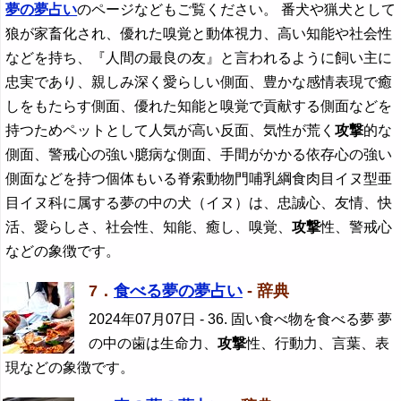
夢の夢占い
のページなどもご覧ください。 番犬や猟犬として
狼が家畜化され、優れた嗅覚と動体視力、高い知能や社会性
などを持ち、『人間の最良の友』と言われるように飼い主に
忠実であり、親しみ深く愛らしい側面、豊かな感情表現で癒
しをもたらす側面、優れた知能と嗅覚で貢献する側面などを
持つためペットとして人気が高い反面、気性が荒く
攻撃
的な
側面、警戒心の強い臆病な側面、手間がかかる依存心の強い
側面などを持つ個体もいる脊索動物門哺乳綱食肉目イヌ型亜
目イヌ科に属する夢の中の犬（イヌ）は、忠誠心、友情、快
活、愛らしさ、社会性、知能、癒し、嗅覚、
攻撃
性、警戒心
などの象徴です。
7．
食べる夢の夢占い
- 辞典
2024年07月07日
- 36. 固い食べ物を食べる夢 夢
の中の歯は生命力、
攻撃
性、行動力、言葉、表
現などの象徴です。