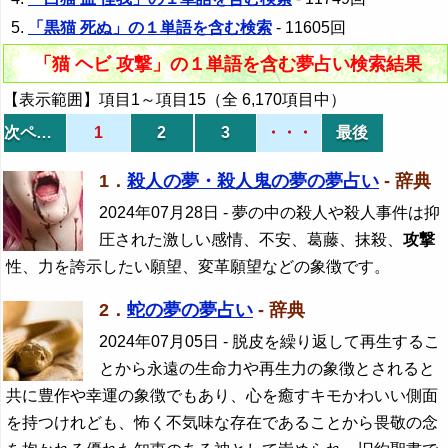
「黒猫 死ぬ」の１単語を含む検索
- 11605回
「猫 ヘビ 攻撃」の１単語を含む夢占い検索結果
【表示範囲】項目1～項目15（全 6,170項目中）
次ページ
1
2
3
・・・
最後
1．
殺人の夢・殺人鬼の夢の夢占い
- 辞典
2024年07月28日
- 夢の中の殺人や殺人事件は抑
圧された激しい感情、不安、葛藤、抹殺、
攻撃
性、力を誇示したい願望、変革願望などの象徴です。
2．
蛇の夢の夢占い
- 辞典
2024年07月05日
- 脱皮を繰り返して再生するこ
とから永遠の生命力や再生力の象徴とされると
共に豊作や幸運の象徴でもあり、心を癒すキモかわいい側面
を持つけれども、怖く不気味な存在であることから畏敬の念