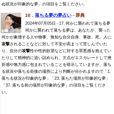
ぬ状況が印象的な夢」の項目をご覧ください。
10．
落ちる夢の夢占い
- 辞典
2024年07月05日
- 17. 何かに襲われて落ちる夢
何かに襲われて落ちる夢は、あなたが、襲った
何かが象徴する人や物事、無知な自分自身、事故、死、人に
攻撃
されることなどに対して不安が高まって苦しんでいた
り、自分の
攻撃
性や性的欲望などに対する罪悪感を抱えてい
たりして精神的に追い詰められ、欠点がエスカレートして挫
折感や無力感に包まれていることを暗示していますが、落ち
る状況や落ちる前後の場所により判断が分かれますので「1.
落ちる状況が印象的な夢」「23. 落ちた場所が印象的な夢」
「37. 落ちる前の場所が印象的な夢」の項目をご覧くださ
い。