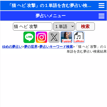
「猫 ヘビ 攻撃」の１単語を含む夢占い検索結果
東洋・西洋占星術
夢占いメニュー
ホラリー占星術
AIゆめの夢占いチャット
夢の世界
手相占いで未来診断
ヨセフの夢占い
夢占い掲示板
タロットカードで無料占い
ゆめの夢占い
>
夢の世界
>
夢占いキーワード検索
>「猫 ヘビ 攻撃」の１
単語を含む夢占い検索結果
夢占いの歴史
カテゴリー別夢占い
命名の姓名判断
夢を見るメカニズム
夢占い辞典
飛星派風水で住宅開運
無意識の6種類のアーキタイプ
人気の夢占い
男と女の心理学と心理テスト
夢診断の方法
正夢と逆夢
予知夢とデジャヴ