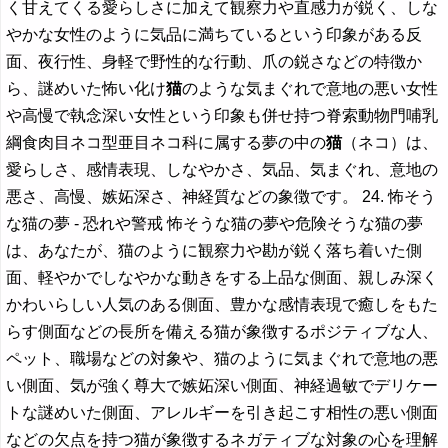
く甘えてくる愛らしさに加えて観察力や直感力が鋭く、しな
やかな女性のように気品に満ちているという印象がある反
面、夜行性、身軽で野性的な行動、爪の鋭さなどの特徴か
ら、謎めいた怖い化け
猫
のような気まぐれで意地の悪い女性
や高慢で執念深い女性という印象も併せ持つ脊索動物門哺乳
綱食肉目ネコ型亜目ネコ科に属する夢の中の
猫
（ネコ）は、
愛らしさ、感情表現、しなやかさ、気品、気まぐれ、意地の
悪さ、高慢、嫉妬深さ、神経質などの象徴です。 24. 怖そう
な猫の夢 - 恐れや警戒 怖そうな猫の夢や危険そうな猫の夢
は、あなたが、猫のように観察力や勘が鋭く落ち着いた側
面、軽やかでしなやかな動きをする上品な側面、親しみ深く
かわいらしい人気のある側面、豊かな感情表現で癒しをもた
らす側面などの長所を備える猫が象徴するポジティブな人、
ペット、職場などの対象や、猫のように気まぐれで意地の悪
い側面、気が強く尊大で嫉妬深い側面、神経過敏でデリケー
トな謎めいた側面、アレルギーを引き起こす相性の悪い側面
などの欠点を持つ猫が象徴するネガティブな対象の心を理解