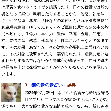
を抱かれる優れた知恵のある神として崇められ、旧約聖書で
は果実を食べるようイヴを誘惑したり、日本の昔話では蛇の
姿となって異性に執着したりすることから、誘惑、執念深
さ、性的願望、悪魔、危険などの象徴ともされる脊索動物門
爬虫綱有鱗目（ゆうりんもく）
ヘビ
亜目に属する夢の中の蛇
（
ヘビ
）は、生命力、再生力、豊作、幸運、金運、知恵、
神、畏怖の念、誘惑、執念深さ、性エネルギーなどの象徴で
す。その結果、あなたが、その対象を必要以上に恐れると共
に、その対象に
攻撃
されたり、裏切られたり、危機に追い込
まれたりするのではないかと警戒心が高まって、自分の魅力
や長所を十分に発揮することができていないことを暗示して
います。
3．
猫の夢の夢占い
- 辞典
2024年07月05日
- ネズミの食害から穀物を守る
目的でリビアヤマネコが家畜化されたことが起
源であり、大きな眼で豊かな感情表現をしながら、親しみ深