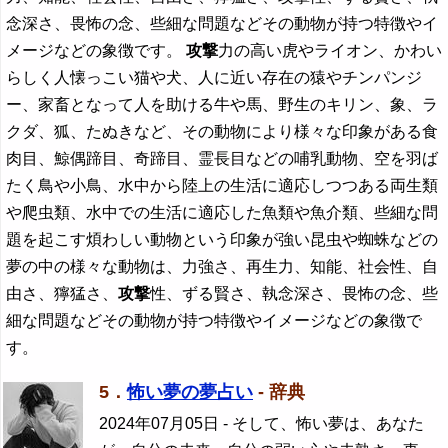
念深さ、畏怖の念、些細な問題などその動物が持つ特徴やイ
メージなどの象徴です。
攻撃
力の高い虎やライオン、かわい
らしく人懐っこい猫や犬、人に近い存在の猿やチンパンジ
ー、家畜となって人を助ける牛や馬、野生のキリン、象、ラ
クダ、狐、たぬきなど、その動物により様々な印象がある食
肉目、鯨偶蹄目、奇蹄目、霊長目などの哺乳動物、空を羽ば
たく鳥や小鳥、水中から陸上の生活に適応しつつある両生類
や爬虫類、水中での生活に適応した魚類や魚介類、些細な問
題を起こす煩わしい動物という印象が強い昆虫や蜘蛛などの
夢の中の様々な動物は、力強さ、再生力、知能、社会性、自
由さ、獰猛さ、
攻撃
性、ずる賢さ、執念深さ、畏怖の念、些
細な問題などその動物が持つ特徴やイメージなどの象徴で
す。
5．
怖い夢の夢占い
- 辞典
2024年07月05日
- そして、怖い夢は、あなた