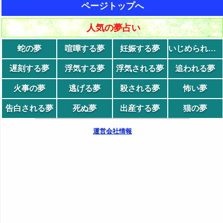
ページトップへ
人気の夢占い
蛇の夢
喧嘩する夢
妊娠する夢
いじめられる夢
遅刻する夢
浮気する夢
浮気される夢
追われる夢
火事の夢
逃げる夢
殺される夢
怖い夢
告白される夢
死ぬ夢
出産する夢
猫の夢
運営会社情報