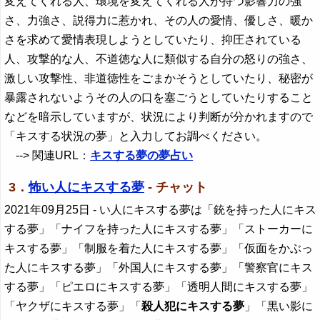
変えてくれる人、環境を変えてくれる人が持つ影響力の強
さ、力強さ、説得力に惹かれ、その人の愛情、優しさ、暖か
さを求めて愛情表現しようとしていたり、抑圧されている
人、攻撃的な人、不道徳な人に類似する自分の怒りの強さ、
激しい攻撃性、非道徳性をごまかそうとしていたり、秘密が
暴露されないようその人の口を塞ごうとしていたりすること
などを暗示していますが、状況により判断が分かれますので
「キスする状況の夢」と入力してお調べください。
--> 関連URL：
キスする夢の夢占い
3．
怖い人にキスする夢
- チャット
2021年09月25日
- い人にキスする夢は「銃を持った人にキス
する夢」「ナイフを持った人にキスする夢」「ストーカーに
キスする夢」「制服を着た人にキスする夢」「仮面をかぶっ
た人にキスする夢」「外国人にキスする夢」「警察官にキス
する夢」「ピエロにキスする夢」「透明人間にキスする夢」
「ヤクザにキスする夢」「
殺人犯にキスする夢
」「黒い影に