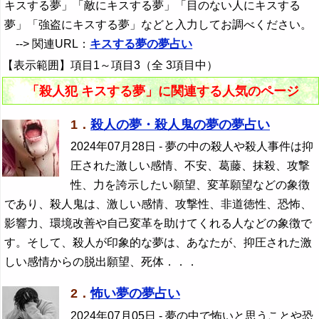
キスする夢」「敵にキスする夢」「目のない人にキスする
夢」「強盗にキスする夢」などと入力してお調べください。
--> 関連URL：
キスする夢の夢占い
【表示範囲】項目1～項目3（全 3項目中）
「殺人犯 キスする夢」に関連する人気のページ
1．
殺人の夢・殺人鬼の夢の夢占い
2024年07月28日
- 夢の中の殺人や殺人事件は抑
圧された激しい感情、不安、葛藤、抹殺、攻撃
性、力を誇示したい願望、変革願望などの象徴
であり、殺人鬼は、激しい感情、攻撃性、非道徳性、恐怖、
影響力、環境改善や自己変革を助けてくれる人などの象徴で
す。そして、殺人が印象的な夢は、あなたが、抑圧された激
しい感情からの脱出願望、死体．．．
2．
怖い夢の夢占い
2024年07月05日
- 夢の中で怖いと思うことや恐