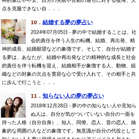
神的重圧や不安、自分の失敗や言動の過ちに対する後悔、欠
点を克服できない自．．．
10．
結婚する夢の夢占い
2024年07月05日
- 夢の中で結婚することは、社
会的責任を伴う人生の転機、結婚、再出発、精
神的成長、結婚願望などの象徴です。そして、自分が結婚す
る夢は、あなたが、結婚や再出発などの精神的な成長と社会
的責任を伴う転機を迎え、結婚相手が象徴する人、動物、組
織などの対象の欠点を寛容な心で受け入れて、その相手と共
に歩んで行こうと．．．
11．
知らない人の夢の夢占い
2018年12月28日
- 夢の中の知らない人や見知ら
ぬ人は、自分が気がついていない自分の一面を
持った人格（自分自身）、知人、同僚、恋人、昔の恋人、抽
象的な周囲の人などの象徴です。無意識が自分の代役として