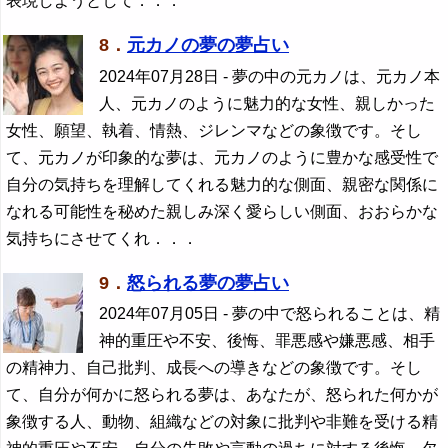
表現しようとして．．．
8．
元カノの夢の夢占い
2024年07月28日
- 夢の中の元カノは、元カノ本
人、元カノのように魅力的な女性、親しかった
女性、願望、執着、情熱、ジレンマなどの象徴です。そし
て、元カノが印象的な夢は、元カノのように豊かな感受性で
自分の気持ちを理解してくれる魅力的な側面、親密な関係に
なれる可能性を秘めた親しみ深く愛らしい側面、おおらかな
気持ちにさせてくれ．．．
9．
怒られる夢の夢占い
2024年07月05日
- 夢の中で怒られることは、精
神的重圧や不安、後悔、罪悪感や嫌悪感、相手
の精神力、自己批判、成長への導きなどの象徴です。そし
て、自分が何かに怒られる夢は、あなたが、怒られた何かが
象徴する人、動物、組織などの対象に批判や非難を受ける精