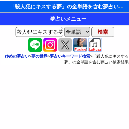
「殺人犯にキスする夢」の全単語を含む夢占い検索結果
東洋・西洋占星術
夢占いメニュー
ホラリー占星術
AIゆめの夢占いチャット
夢の世界
手相占いで未来診断
ヨセフの夢占い
夢占い掲示板
タロットカードで無料占い
ゆめの夢占い
>
夢の世界
>
夢占いキーワード検索
>「殺人犯にキスする
夢」の全単語を含む夢占い検索結果
夢占いの歴史
カテゴリー別夢占い
命名の姓名判断
夢を見るメカニズム
夢占い辞典
飛星派風水で住宅開運
無意識の6種類のアーキタイプ
人気の夢占い
男と女の心理学と心理テスト
夢診断の方法
正夢と逆夢
予知夢とデジャヴ