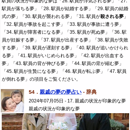
駅員の状況が印象的な夢は「26. 駅員が浮気される夢」「27.
駅員が落ちる夢」「28. 駅員が結婚する夢」「29. 駅員の結婚
式の夢」「30. 駅員が襲われる夢」「31. 駅員が
殺される夢
」
「32. 駅員が事故を起こす夢」「33. 駅員が事故に遭う夢」
「34. 駅員が障害者になる夢」「35. 駅員が死ぬ夢」「36. 駅
員が妊娠する夢」「37. 駅員が出産する夢」「38. 駅員が失敗
する夢」「39. 駅員が遅刻する夢」「40. 駅員が追いかけられ
る夢」「41. 駅員がいじめられる夢」「42. 駅員が出血する
夢」「43. 駅員の背が伸びる夢」「44. 駅員の背が縮む夢」
「45. 駅員が生贄になる夢」「46. 駅員が転ぶ夢」「47. 駅員
が倒れる夢」の項目をご覧ください。
54．
親戚の夢の夢占い
- 辞典
2024年07月05日
- 17. 親戚の状況が印象的な夢
親戚の状況が印象的な夢