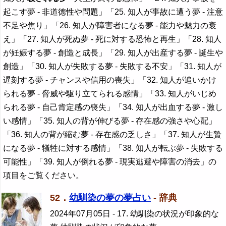
起こす夢 - 非道徳性や問題」「25. 知人が事故に遭う夢 - 注意
不足や焦り」「26. 知人が障害者になる夢 - 能力や魅力の衰
え」「27. 知人が死ぬ夢 - 死に対する恐怖と再生」「28. 知人
が妊娠する夢 - 創造と成長」「29. 知人が出産する夢 - 誕生や
創造」「30. 知人が失敗する夢 - 失敗する不安」「31. 知人が
遅刻する夢 - チャンスや信用の喪失」「32. 知人が追いかけ
られる夢 - 脅威や駆り立てられる感情」「33. 知人がいじめ
られる夢 - 自己肯定感の喪失」「34. 知人が出血する夢 - 激し
い感情」「35. 知人の背が伸びる夢 - 存在感の強さや心配」
「36. 知人の背が縮む夢 - 存在感の乏しさ」「37. 知人が生贄
になる夢 - 犠牲に対する感情」「38. 知人が転ぶ夢 - 失敗する
可能性」「39. 知人が倒れる夢 - 現実逃避や障害の消去」の
項目をご覧ください。
52．
幼馴染の夢の夢占い
- 辞典
2024年07月05日
- 17. 幼馴染の状況が印象的な