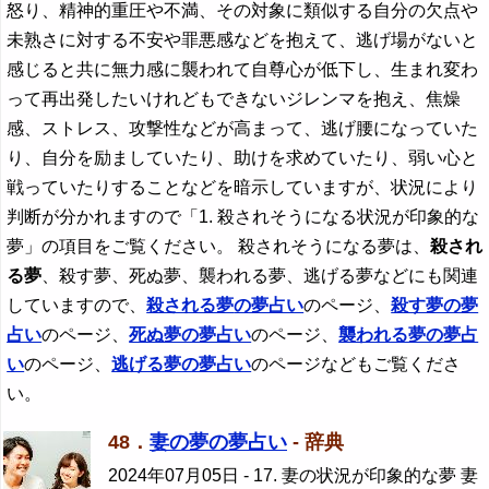
怒り、精神的重圧や不満、その対象に類似する自分の欠点や
未熟さに対する不安や罪悪感などを抱えて、逃げ場がないと
感じると共に無力感に襲われて自尊心が低下し、生まれ変わ
って再出発したいけれどもできないジレンマを抱え、焦燥
感、ストレス、攻撃性などが高まって、逃げ腰になっていた
り、自分を励ましていたり、助けを求めていたり、弱い心と
戦っていたりすることなどを暗示していますが、状況により
判断が分かれますので「1. 殺されそうになる状況が印象的な
夢」の項目をご覧ください。 殺されそうになる夢は、
殺され
る夢
、殺す夢、死ぬ夢、襲われる夢、逃げる夢などにも関連
していますので、
殺される夢
の夢占い
のページ、
殺す夢の夢
占い
のページ、
死ぬ夢の夢占い
のページ、
襲われる夢の夢占
い
のページ、
逃げる夢の夢占い
のページなどもご覧くださ
い。
48．
妻の夢の夢占い
- 辞典
2024年07月05日
- 17. 妻の状況が印象的な夢 妻