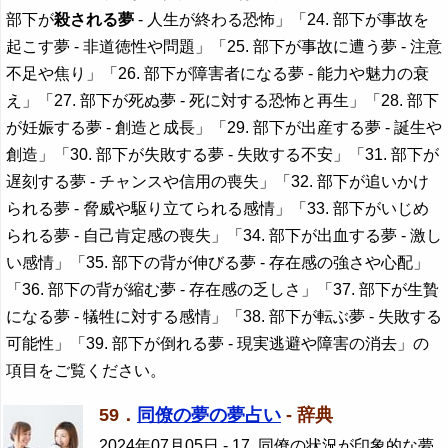
部下が
殺される夢
- 人生が終わる恐怖」「24. 部下が事故を
起こす夢 - 非道徳性や問題」「25. 部下が事故に遭う夢 - 注意
不足や焦り」「26. 部下が障害者になる夢 - 能力や魅力の衰
え」「27. 部下が死ぬ夢 - 死に対する恐怖と再生」「28. 部下
が妊娠する夢 - 創造と成長」「29. 部下が出産する夢 - 誕生や
創造」「30. 部下が失敗する夢 - 失敗する不安」「31. 部下が
遅刻する夢 - チャンスや信用の喪失」「32. 部下が追いかけ
られる夢 - 脅威や駆り立てられる感情」「33. 部下がいじめ
られる夢 - 自己肯定感の喪失」「34. 部下が出血する夢 - 激し
い感情」「35. 部下の背が伸びる夢 - 存在感の強さや心配」
「36. 部下の背が縮む夢 - 存在感の乏しさ」「37. 部下が生贄
になる夢 - 犠牲に対する感情」「38. 部下が転ぶ夢 - 失敗する
可能性」「39. 部下が倒れる夢 - 現実逃避や障害の消去」の
項目をご覧ください。
59．
同僚の夢の夢占い
- 辞典
2024年07月05日
- 17. 同僚の状況が印象的な夢