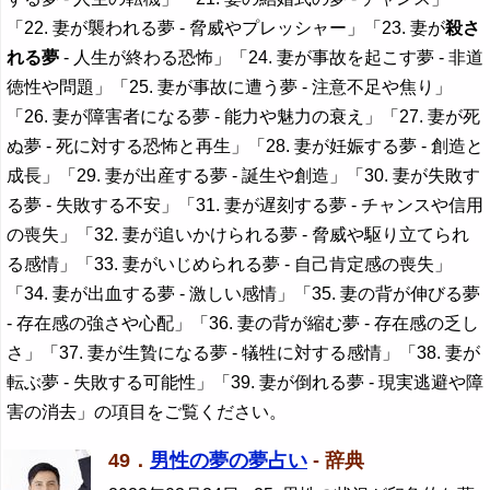
「22. 妻が襲われる夢 - 脅威やプレッシャー」「23. 妻が
殺さ
れる夢
- 人生が終わる恐怖」「24. 妻が事故を起こす夢 - 非道
徳性や問題」「25. 妻が事故に遭う夢 - 注意不足や焦り」
「26. 妻が障害者になる夢 - 能力や魅力の衰え」「27. 妻が死
ぬ夢 - 死に対する恐怖と再生」「28. 妻が妊娠する夢 - 創造と
成長」「29. 妻が出産する夢 - 誕生や創造」「30. 妻が失敗す
る夢 - 失敗する不安」「31. 妻が遅刻する夢 - チャンスや信用
の喪失」「32. 妻が追いかけられる夢 - 脅威や駆り立てられ
る感情」「33. 妻がいじめられる夢 - 自己肯定感の喪失」
「34. 妻が出血する夢 - 激しい感情」「35. 妻の背が伸びる夢
- 存在感の強さや心配」「36. 妻の背が縮む夢 - 存在感の乏し
さ」「37. 妻が生贄になる夢 - 犠牲に対する感情」「38. 妻が
転ぶ夢 - 失敗する可能性」「39. 妻が倒れる夢 - 現実逃避や障
害の消去」の項目をご覧ください。
49．
男性の夢の夢占い
- 辞典