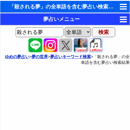
「殺される夢」の全単語を含む夢占い検索結果
東洋・西洋占星術
夢占いメニュー
ホラリー占星術
AIゆめの夢占いチャット
夢の世界
手相占いで未来診断
ヨセフの夢占い
夢占い掲示板
タロットカードで無料占い
ゆめの夢占い
>
夢の世界
>
夢占いキーワード検索
>「殺される夢」の全
単語を含む夢占い検索結果
夢占いの歴史
カテゴリー別夢占い
命名の姓名判断
夢を見るメカニズム
夢占い辞典
飛星派風水で住宅開運
無意識の6種類のアーキタイプ
人気の夢占い
男と女の心理学と心理テスト
夢診断の方法
正夢と逆夢
予知夢とデジャヴ