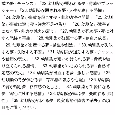
式の夢 - チャンス」「22. 幼馴染が襲われる夢 - 脅威やプレッ
シャー」「23. 幼馴染が
殺される夢
- 人生が終わる恐怖」
「24. 幼馴染が事故を起こす夢 - 非道徳性や問題」「25. 幼馴
染が事故に遭う夢 - 注意不足や焦り」「26. 幼馴染が障害者
になる夢 - 能力や魅力の衰え」「27. 幼馴染が死ぬ夢 - 死に対
する恐怖と再生」「28. 幼馴染が妊娠する夢 - 創造と成長」
「29. 幼馴染が出産する夢 - 誕生や創造」「30. 幼馴染が失敗
する夢 - 失敗する不安」「31. 幼馴染が遅刻する夢 - チャンス
や信用の喪失」「32. 幼馴染が追いかけられる夢 - 脅威や駆
り立てられる感情」「33. 幼馴染がいじめられる夢 - 自己肯
定感の喪失」「34. 幼馴染が出血する夢 - 激しい感情」「35.
幼馴染の背が伸びる夢 - 存在感の強さや心配」「36. 幼馴染
の背が縮む夢 - 存在感の乏しさ」「37. 幼馴染が生贄になる
夢 - 犠牲に対する感情」「38. 幼馴染が転ぶ夢 - 失敗する可能
性」「39. 幼馴染が倒れる夢 - 現実逃避や障害の消去」の項
目をご覧ください。