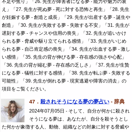
不足や焦り」「26. 先生が障害者になる夢 - 能力や魅力の衰
え」「27. 先生が死ぬ夢 - 死に対する恐怖と再生」「28. 先生
が妊娠する夢 - 創造と成長」「29. 先生が出産する夢 - 誕生や
創造」「30. 先生が失敗する夢 - 失敗する不安」「31. 先生が
遅刻する夢 - チャンスや信用の喪失」「32. 先生が追いかけ
られる夢 - 脅威や駆り立てられる感情」「33. 先生がいじめ
られる夢 - 自己肯定感の喪失」「34. 先生が出血する夢 - 激し
い感情」「35. 先生の背が伸びる夢 - 存在感の強さや心配」
「36. 先生の背が縮む夢 - 存在感の乏しさ」「37. 先生が生贄
になる夢 - 犠牲に対する感情」「38. 先生が転ぶ夢 - 失敗する
可能性」「39. 先生が倒れる夢 - 現実逃避や障害の消去」の
項目をご覧ください。
47．
殺されそうになる夢の夢占い
- 辞典
2024年07月05日
- そして、自分が何かに殺され
そうになる夢は、あなたが、自分を殺そうとし
た何かが象徴する人、動物、組織などの対象に対する脅威や