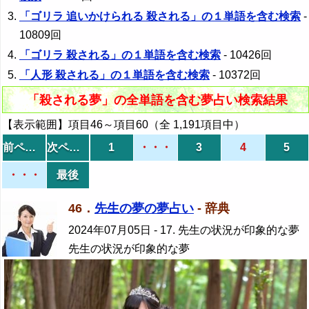
「ゴリラ 追いかけられる 殺される」の１単語を含む検索
-
10809回
「ゴリラ 殺される」の１単語を含む検索
- 10426回
「人形 殺される」の１単語を含む検索
- 10372回
「殺される夢」の全単語を含む夢占い検索結果
【表示範囲】項目46～項目60（全 1,191項目中）
前ページ
次ページ
1
・・・
3
4
5
・・・
最後
46．
先生の夢の夢占い
- 辞典
2024年07月05日
- 17. 先生の状況が印象的な夢
先生の状況が印象的な夢