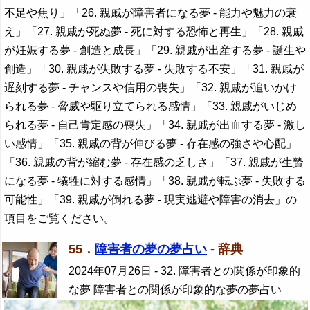
不足や焦り」「26. 親戚が障害者になる夢 - 能力や魅力の衰
え」「27. 親戚が死ぬ夢 - 死に対する恐怖と再生」「28. 親戚
が妊娠する夢 - 創造と成長」「29. 親戚が出産する夢 - 誕生や
創造」「30. 親戚が失敗する夢 - 失敗する不安」「31. 親戚が
遅刻する夢 - チャンスや信用の喪失」「32. 親戚が追いかけ
られる夢 - 脅威や駆り立てられる感情」「33. 親戚がいじめ
られる夢 - 自己肯定感の喪失」「34. 親戚が出血する夢 - 激し
い感情」「35. 親戚の背が伸びる夢 - 存在感の強さや心配」
「36. 親戚の背が縮む夢 - 存在感の乏しさ」「37. 親戚が生贄
になる夢 - 犠牲に対する感情」「38. 親戚が転ぶ夢 - 失敗する
可能性」「39. 親戚が倒れる夢 - 現実逃避や障害の消去」の
項目をご覧ください。
55．
障害者の夢の夢占い
- 辞典
2024年07月26日
- 32. 障害者との関係が印象的
な夢 障害者との関係が印象的な夢の夢占い