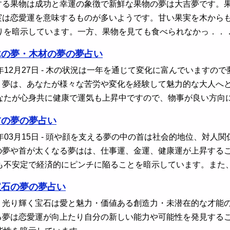
する果物は成功と幸運の象徴で新鮮な果物の夢は大吉夢です。
実は恋愛運を意味するものが多いようです。甘い果実を木から
りを暗示しています。一方、果物を見ても食べられなかっ．．
木の夢・木材の夢の夢占い
年12月27日
- 木の状況は一年を通じて変化に富んでいますの
く夢は、あなたが様々な苦労や変化を経験して魅力的な大人へ
なたが心身共に健康で運気も上昇中ですので、物事が良い方向
首の夢の夢占い
年03月15日
- 頭や顔を支える夢の中の首は社会的地位、対人
の夢や首が太くなる夢はは、仕事運、金運、健康運が上昇する
も不安定で経済的にピンチに陥ることを暗示しています。また
宝石の夢の夢占い
く光り輝く宝石は愛と魅力・価値ある創造力・未潜在的な才能
る夢は恋愛運が向上たり自分の新しい能力や可能性を発見する