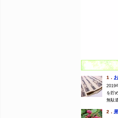
1．
2019
を貯
無駄
2．