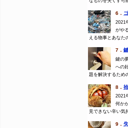
なものを失くす可
6．
2021
がや
える物事とあなた
7．
鍵の
への
題を解決するため
8．
2021
何か
見できない辛い気
9．