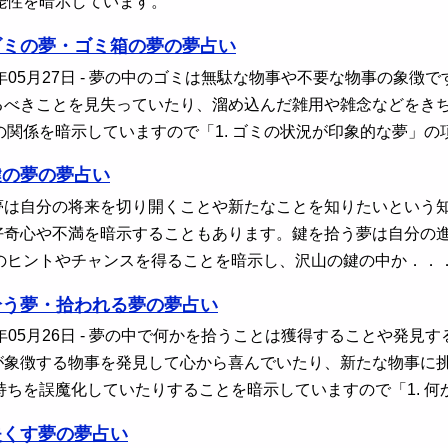
能性を暗示しています。
ゴミの夢・ゴミ箱の夢の夢占い
年05月27日
- 夢の中のゴミは無駄な物事や不要な物事の象徴
るべきことを見失っていたり、溜め込んだ雑用や雑念などをき
の関係を暗示していますので「1. ゴミの状況が印象的な夢」の
鍵の夢の夢占い
夢は自分の将来を切り開くことや新たなことを知りたいという
好奇心や不満を暗示することもあります。鍵を拾う夢は自分の
のヒントやチャンスを得ることを暗示し、沢山の鍵の中か．．
拾う夢・拾われる夢の夢占い
年05月26日
- 夢の中で何かを拾うことは獲得することや発見
が象徴する物事を発見して心から喜んでいたり、新たな物事に
持ちを誤魔化していたりすることを暗示していますので「1. 何
失くす夢の夢占い