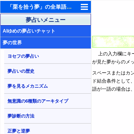
「栗を拾う夢」の全単語を含む夢占い検索結果
東洋・西洋占星術
夢占いメニュー
AIゆめの夢占いチャット
ホラリー占星術
夢の世界
手相占いで未来診断
上の入力欄にキー
タロットカードで無料占い
ヨセフの夢占い
が見た夢からのメ
命名の姓名判断
夢占いの歴史
スペースまたはカ
飛星派風水で住宅開運
ド結合条件として
夢を見るメカニズム
語が一語の場合は
男と女の心理学と心理テスト
無意識の6種類のアーキタイプ
夢診断の方法
正夢と逆夢