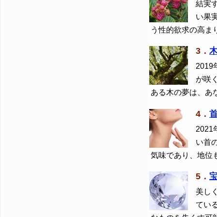
結実
い果
う性的欲求の高ま
3．
2019
が咲
ある木の夢は、あ
4．
2021
い首
気味であり、地位
5．
美し
てい