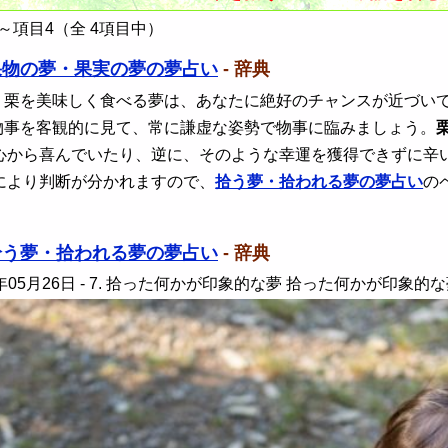
～項目4（全 4項目中）
果物の夢・果実の夢の夢占い
- 辞典
、栗を美味しく食べる夢は、あなたに絶好のチャンスが近づい
物事を客観的に見て、常に謙虚な姿勢で物事に臨みましょう。
心から喜んでいたり、逆に、そのような幸運を獲得できずに辛
により判断が分かれますので、
拾う夢・拾われる夢の夢占い
の
拾う夢・拾われる夢の夢占い
- 辞典
年05月26日
- 7. 拾った何かが印象的な夢 拾った何かが印象的