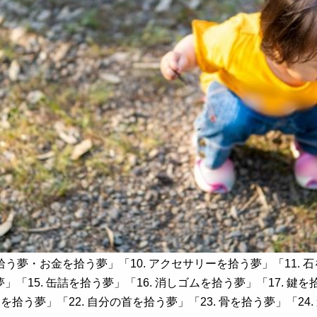
拾う夢・お金を拾う夢」「10. アクセサリーを拾う夢」「11. 石
「15. 缶詰を拾う夢」「16. 消しゴムを拾う夢」「17. 鍵を拾
犬を拾う夢」「22. 自分の首を拾う夢」「23. 骨を拾う夢」「2