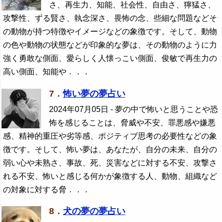
さ、再生力、知能、社会性、自由さ、獰猛さ、
攻撃性、ずる賢さ、執念深さ、畏怖の念、些細な問題などそ
の動物が持つ特徴やイメージなどの象徴です。そして、動物
の色や動物の状態などが印象的な夢は、その動物のように力
強く勇敢な側面、愛らしく人懐っこい側面、俊敏で再生力の
高い側面、知能や．．．
7．
怖い夢の夢占い
2024年07月05日
- 夢の中で怖いと思うことや恐
怖を感じることは、脅威や不安、罪悪感や嫌悪
感、精神的重圧や劣等感、ポジティブ思考の必要性などの象
徴です。そして、怖い夢は、あなたが、自分の未来、自分の
弱い心や未熟さ、事故、死、災害などに対する不安、攻撃さ
れる不安、怖いと感じる何かが象徴する人、動物、組織など
の対象に対する脅．．．
8．
犬の夢の夢占い