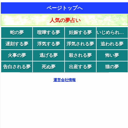
ページトップへ
人気の夢占い
蛇の夢
喧嘩する夢
妊娠する夢
いじめられる夢
遅刻する夢
浮気する夢
浮気される夢
追われる夢
火事の夢
逃げる夢
殺される夢
怖い夢
告白される夢
死ぬ夢
出産する夢
猫の夢
運営会社情報