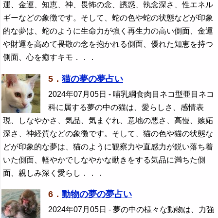
運、金運、知恵、神、畏怖の念、誘惑、執念深さ、性エネル
ギーなどの象徴です。そして、蛇の色や蛇の状態などが印象
的な夢は、蛇のように生命力が強く再生力の高い側面、金運
や財運を高めて畏敬の念を抱かれる側面、優れた知恵を持つ
側面、心を癒すキモ．．．
5．
猫の夢の夢占い
2024年07月05日
- 哺乳綱食肉目ネコ型亜目ネコ
科に属する夢の中の猫は、愛らしさ、感情表
現、しなやかさ、気品、気まぐれ、意地の悪さ、高慢、嫉妬
深さ、神経質などの象徴です。そして、猫の色や猫の状態な
どが印象的な夢は、猫のように観察力や直感力が鋭い落ち着
いた側面、軽やかでしなやかな動きをする気品に満ちた側
面、親しみ深く愛らし．．．
6．
動物の夢の夢占い
2024年07月05日
- 夢の中の様々な動物は、力強