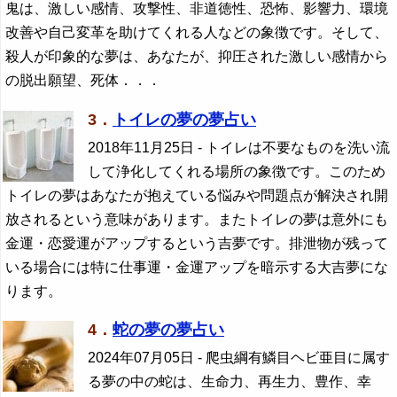
鬼は、激しい感情、攻撃性、非道徳性、恐怖、影響力、環境
改善や自己変革を助けてくれる人などの象徴です。そして、
殺人が印象的な夢は、あなたが、抑圧された激しい感情から
の脱出願望、死体．．．
3．
トイレの夢の夢占い
2018年11月25日
- トイレは不要なものを洗い流
して浄化してくれる場所の象徴です。このため
トイレの夢はあなたが抱えている悩みや問題点が解決され開
放されるという意味があります。またトイレの夢は意外にも
金運・恋愛運がアップするという吉夢です。排泄物が残って
いる場合には特に仕事運・金運アップを暗示する大吉夢にな
ります。
4．
蛇の夢の夢占い
2024年07月05日
- 爬虫綱有鱗目ヘビ亜目に属す
る夢の中の蛇は、生命力、再生力、豊作、幸