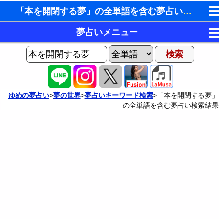
「本を開閉する夢」の全単語を含む夢占い検索結果
東洋・西洋占星術
夢占いメニュー
ホラリー占星術
AIゆめの夢占いチャット
夢の世界
手相占いで未来診断
ヨセフの夢占い
夢占い掲示板
タロットカードで無料占い
ゆめの夢占い
>
夢の世界
>
夢占いキーワード検索
>「本を開閉する夢」
の全単語を含む夢占い検索結果
夢占いの歴史
カテゴリー別夢占い
命名の姓名判断
夢を見るメカニズム
夢占い辞典
飛星派風水で住宅開運
無意識の6種類のアーキタイプ
人気の夢占い
男と女の心理学と心理テスト
夢診断の方法
正夢と逆夢
予知夢とデジャヴ