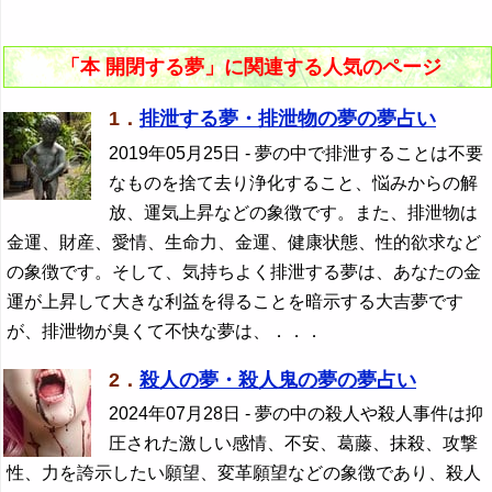
「本 開閉する夢」に関連する人気のページ
1．
排泄する夢・排泄物の夢の夢占い
2019年05月25日
- 夢の中で排泄することは不要
なものを捨て去り浄化すること、悩みからの解
放、運気上昇などの象徴です。また、排泄物は
金運、財産、愛情、生命力、金運、健康状態、性的欲求など
の象徴です。そして、気持ちよく排泄する夢は、あなたの金
運が上昇して大きな利益を得ることを暗示する大吉夢です
が、排泄物が臭くて不快な夢は、．．．
2．
殺人の夢・殺人鬼の夢の夢占い
2024年07月28日
- 夢の中の殺人や殺人事件は抑
圧された激しい感情、不安、葛藤、抹殺、攻撃
性、力を誇示したい願望、変革願望などの象徴であり、殺人