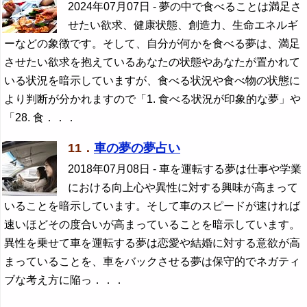
2024年07月07日
- 夢の中で食べることは満足さ
せたい欲求、健康状態、創造力、生命エネルギ
ーなどの象徴です。そして、自分が何かを食べる夢は、満足
させたい欲求を抱えているあなたの状態やあなたが置かれて
いる状況を暗示していますが、食べる状況や食べ物の状態に
より判断が分かれますので「1. 食べる状況が印象的な夢」や
「28. 食．．．
11．
車の夢の夢占い
2018年07月08日
- 車を運転する夢は仕事や学業
における向上心や異性に対する興味が高まって
いることを暗示しています。そして車のスピードが速ければ
速いほどその度合いが高まっていることを暗示しています。
異性を乗せて車を運転する夢は恋愛や結婚に対する意欲が高
まっていることを、車をバックさせる夢は保守的でネガティ
ブな考え方に陥っ．．．