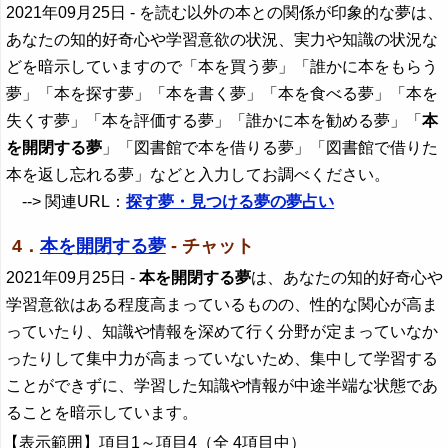
2021年09月25日
- を読む以外の本との関係が印象的な夢は、
あなたの知的好奇心や学習意欲の状況、実力や知識の状況な
どを暗示していますので「本を買う夢」「誰かに本をもらう
夢」「本を探す夢」「本を書く夢」「本を食べる夢」「本を
失くす夢」「本を評価する夢」「誰かに本を勧める夢」「
本
を開閉する夢
」「図書館で本を借りる夢」「図書館で借りた
本を返し忘れる夢」などと入力してお調べください。
--> 関連URL：
探す夢・見つける夢の夢占い
4．
本を開閉する夢
- チャット
2021年09月25日
-
本を開閉する夢
は、あなたの知的好奇心や
学習意欲はある程度高まっているものの、性的な関心が高ま
っていたり、知識や情報を深めて行く分野が定まっていなか
ったりして集中力が高まっていないため、集中して学習する
ことができずに、学習した知識や情報が中途半端な状態であ
ることを暗示しています。
【表示範囲】項目1～項目4（全 4項目中）