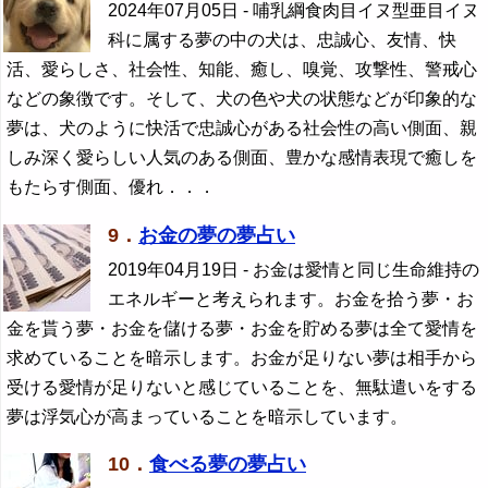
2024年07月05日
- 哺乳綱食肉目イヌ型亜目イヌ
科に属する夢の中の犬は、忠誠心、友情、快
活、愛らしさ、社会性、知能、癒し、嗅覚、攻撃性、警戒心
などの象徴です。そして、犬の色や犬の状態などが印象的な
夢は、犬のように快活で忠誠心がある社会性の高い側面、親
しみ深く愛らしい人気のある側面、豊かな感情表現で癒しを
もたらす側面、優れ．．．
9．
お金の夢の夢占い
2019年04月19日
- お金は愛情と同じ生命維持の
エネルギーと考えられます。お金を拾う夢・お
金を貰う夢・お金を儲ける夢・お金を貯める夢は全て愛情を
求めていることを暗示します。お金が足りない夢は相手から
受ける愛情が足りないと感じていることを、無駄遣いをする
夢は浮気心が高まっていることを暗示しています。
10．
食べる夢の夢占い