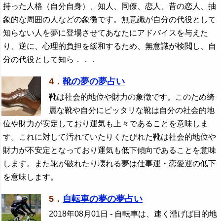
持った人格（自分自身）、知人、同僚、恋人、昔の恋人、抽
象的な周囲の人などの象徴です。無意識が自分の代役として
知らない人を夢に登場させてあなたにアドバイスを与えた
り、逆に、心理的負担を緩和するため、無意識が検閲し、自
分の代役として知ら．．．
4．
靴の夢の夢占い
靴は社会的地位や財力の象徴です。このため綺
麗な靴や自分にピッタリな靴は自分の社会的地
位や財力が安定しており運気も上々であることを意味しま
す。これに対して汚れていたりくたびれた靴は社会的地位や
財力が不安定となっており運気も低下傾向であることを意味
します。また靴が破れたり壊れる夢は仕事運・恋愛運の低下
を意味します。
5．
自転車の夢の夢占い
2018年08月01日
- 自転車は、速く漕げば目的地