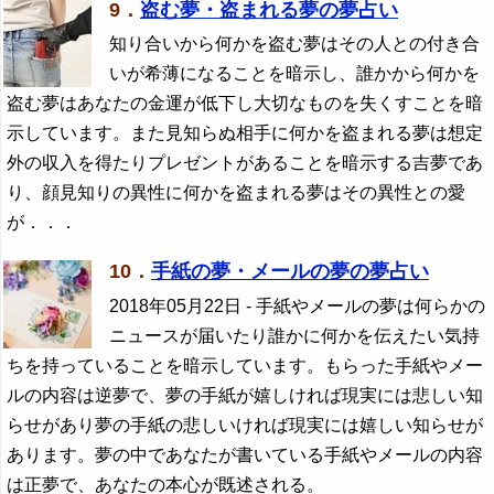
9．
盗む夢・盗まれる夢の夢占い
知り合いから何かを盗む夢はその人との付き合
いが希薄になることを暗示し、誰かから何かを
盗む夢はあなたの金運が低下し大切なものを失くすことを暗
示しています。また見知らぬ相手に何かを盗まれる夢は想定
外の収入を得たりプレゼントがあることを暗示する吉夢であ
り、顔見知りの異性に何かを盗まれる夢はその異性との愛
が．．．
10．
手紙の夢・メールの夢の夢占い
2018年05月22日
- 手紙やメールの夢は何らかの
ニュースが届いたり誰かに何かを伝えたい気持
ちを持っていることを暗示しています。もらった手紙やメー
ルの内容は逆夢で、夢の手紙が嬉しければ現実には悲しい知
らせがあり夢の手紙の悲しいければ現実には嬉しい知らせが
あります。夢の中であなたが書いている手紙やメールの内容
は正夢で、あなたの本心が既述される。