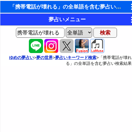
「携帯電話が壊れる」の全単語を含む夢占い検索結果
東洋・西洋占星術
夢占いメニュー
ホラリー占星術
AIゆめの夢占いチャット
夢の世界
手相占いで未来診断
ヨセフの夢占い
夢占い掲示板
タロットカードで無料占い
ゆめの夢占い
>
夢の世界
>
夢占いキーワード検索
>「携帯電話が壊れ
る」の全単語を含む夢占い検索結果
夢占いの歴史
カテゴリー別夢占い
命名の姓名判断
夢を見るメカニズム
夢占い辞典
飛星派風水で住宅開運
無意識の6種類のアーキタイプ
人気の夢占い
男と女の心理学と心理テスト
夢診断の方法
正夢と逆夢
予知夢とデジャヴ