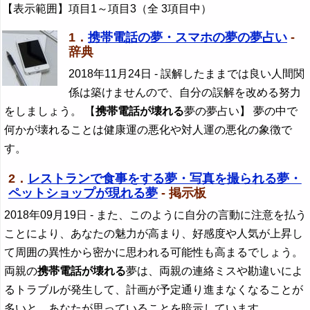
【表示範囲】項目1～項目3（全 3項目中）
1．
携帯電話の夢・スマホの夢の夢占い
-
辞典
2018年11月24日
- 誤解したままでは良い人間関
係は築けませんので、自分の誤解を改める努力
をしましょう。 【
携帯電話が壊れる
夢の夢占い】 夢の中で
何かが壊れることは健康運の悪化や対人運の悪化の象徴で
す。
2．
レストランで食事をする夢・写真を撮られる夢・
ペットショップが現れる夢
- 掲示板
2018年09月19日
- また、このように自分の言動に注意を払う
ことにより、あなたの魅力が高まり、好感度や人気が上昇し
て周囲の異性から密かに思われる可能性も高まるでしょう。
両親の
携帯電話が壊れる
夢は、両親の連絡ミスや勘違いによ
るトラブルが発生して、計画が予定通り進まなくなることが
多いと、あなたが思っていることを暗示しています。