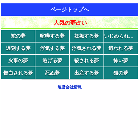
ページトップへ
人気の夢占い
蛇の夢
喧嘩する夢
妊娠する夢
いじめられる夢
遅刻する夢
浮気する夢
浮気される夢
追われる夢
火事の夢
逃げる夢
殺される夢
怖い夢
告白される夢
死ぬ夢
出産する夢
猫の夢
運営会社情報