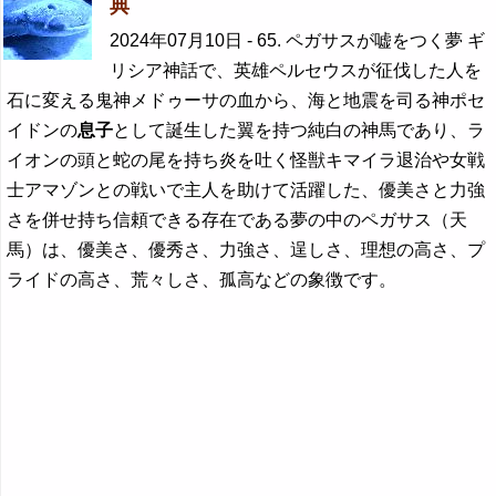
典
2024年07月10日
- 65. ペガサスが嘘をつく夢 ギ
リシア神話で、英雄ペルセウスが征伐した人を
石に変える鬼神メドゥーサの血から、海と地震を司る神ポセ
イドンの
息子
として誕生した翼を持つ純白の神馬であり、ラ
イオンの頭と蛇の尾を持ち炎を吐く怪獣キマイラ退治や女戦
士アマゾンとの戦いで主人を助けて活躍した、優美さと力強
さを併せ持ち信頼できる存在である夢の中のペガサス（天
馬）は、優美さ、優秀さ、力強さ、逞しさ、理想の高さ、プ
ライドの高さ、荒々しさ、孤高などの象徴です。