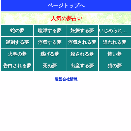
ページトップへ
人気の夢占い
蛇の夢
喧嘩する夢
妊娠する夢
いじめられる夢
遅刻する夢
浮気する夢
浮気される夢
追われる夢
火事の夢
逃げる夢
殺される夢
怖い夢
告白される夢
死ぬ夢
出産する夢
猫の夢
運営会社情報