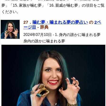
夢」「15. 家族が噛む夢」「16. 親戚が噛む夢」の項目をご覧
ください。
27．
噛む夢・噛まれる夢の夢占い
の
2ペ
ージ目
- 辞典
2024年07月10日
- 1. 身内の誰かに噛まれる夢
身内の誰かに噛まれる夢