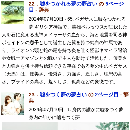
22．
嘘をつかれる夢の夢占い
の
5ページ
目
- 辞典
2024年07月10日
- 65. ペガサスに嘘をつかれる
夢 ギリシア神話で、英雄ペルセウスが征伐した
人を石に変える鬼神メドゥーサの血から、海と地震を司る神
ポセイドンの
息子
として誕生した翼を持つ純白の神馬であ
り、ライオンの頭と蛇の尾を持ち炎を吐く怪獣キマイラ退治
や女戦士アマゾンとの戦いで主人を助けて活躍した、優美さ
と力強さを併せ持ち信頼できる存在である夢の中のペガサス
（天馬）は、優美さ、優秀さ、力強さ、逞しさ、理想の高
さ、プライドの高さ、荒々しさ、孤高などの象徴です。
23．
嘘をつく夢の夢占い
の
2ページ目
- 辞
典
2024年07月10日
- 1. 身内の誰かに嘘をつく夢
身内の誰かに嘘をつく夢