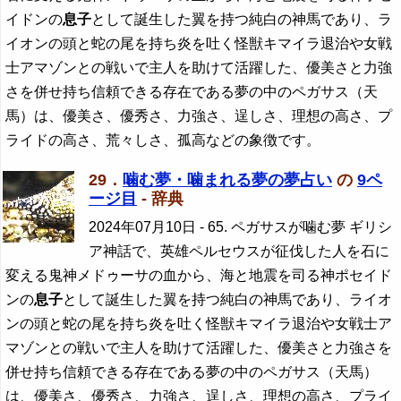
イドンの
息子
として誕生した翼を持つ純白の神馬であり、ラ
イオンの頭と蛇の尾を持ち炎を吐く怪獣キマイラ退治や女戦
士アマゾンとの戦いで主人を助けて活躍した、優美さと力強
さを併せ持ち信頼できる存在である夢の中のペガサス（天
馬）は、優美さ、優秀さ、力強さ、逞しさ、理想の高さ、プ
ライドの高さ、荒々しさ、孤高などの象徴です。
29．
噛む夢・噛まれる夢の夢占い
の
9ペ
ージ目
- 辞典
2024年07月10日
- 65. ペガサスが噛む夢 ギリシ
ア神話で、英雄ペルセウスが征伐した人を石に
変える鬼神メドゥーサの血から、海と地震を司る神ポセイド
ンの
息子
として誕生した翼を持つ純白の神馬であり、ライオ
ンの頭と蛇の尾を持ち炎を吐く怪獣キマイラ退治や女戦士ア
マゾンとの戦いで主人を助けて活躍した、優美さと力強さを
併せ持ち信頼できる存在である夢の中のペガサス（天馬）
は、優美さ、優秀さ、力強さ、逞しさ、理想の高さ、プライ