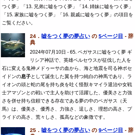
つく夢」「13. 兄弟に嘘をつく夢」「14. 姉妹に嘘をつく夢」
「15. 家族に嘘をつく夢」「16. 親戚に嘘をつく夢」の項目を
ご覧ください。
24．
嘘をつく夢の夢占い
の
5ページ目
- 辞
典
2024年07月10日
- 65. ペガサスに嘘をつく夢 ギ
リシア神話で、英雄ペルセウスが征伐した人を
石に変える鬼神メドゥーサの血から、海と地震を司る神ポセ
イドンの
息子
として誕生した翼を持つ純白の神馬であり、ラ
イオンの頭と蛇の尾を持ち炎を吐く怪獣キマイラ退治や女戦
士アマゾンとの戦いで主人を助けて活躍した、優美さと力強
さを併せ持ち信頼できる存在である夢の中のペガサス（天
馬）は、優美さ、優秀さ、力強さ、逞しさ、理想の高さ、プ
ライドの高さ、荒々しさ、孤高などの象徴です。
25．
嘘をつく夢の夢占い
の
9ページ目
- 辞