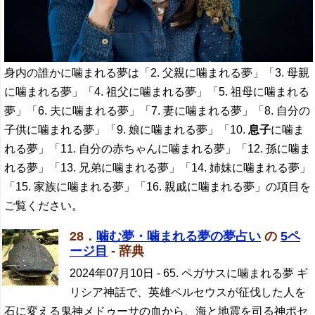
身内の誰かに噛まれる夢は「2. 父親に噛まれる夢」「3. 母親
に噛まれる夢」「4. 祖父に噛まれる夢」「5. 祖母に噛まれる
夢」「6. 夫に噛まれる夢」「7. 妻に噛まれる夢」「8. 自分の
子供に噛まれる夢」「9. 娘に噛まれる夢」「10.
息子
に噛ま
れる夢」「11. 自分の赤ちゃんに噛まれる夢」「12. 孫に噛ま
れる夢」「13. 兄弟に噛まれる夢」「14. 姉妹に噛まれる夢」
「15. 家族に噛まれる夢」「16. 親戚に噛まれる夢」の項目を
ご覧ください。
28．
噛む夢・噛まれる夢の夢占い
の
5ペ
ージ目
- 辞典
2024年07月10日
- 65. ペガサスに噛まれる夢 ギ
リシア神話で、英雄ペルセウスが征伐した人を
石に変える鬼神メドゥーサの血から、海と地震を司る神ポセ