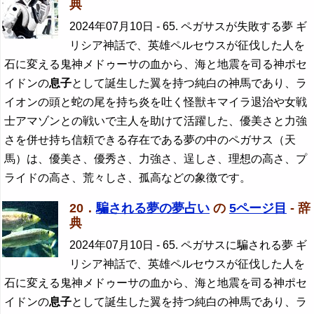
典
2024年07月10日
- 65. ペガサスが失敗する夢 ギ
リシア神話で、英雄ペルセウスが征伐した人を
石に変える鬼神メドゥーサの血から、海と地震を司る神ポセ
イドンの
息子
として誕生した翼を持つ純白の神馬であり、ラ
イオンの頭と蛇の尾を持ち炎を吐く怪獣キマイラ退治や女戦
士アマゾンとの戦いで主人を助けて活躍した、優美さと力強
さを併せ持ち信頼できる存在である夢の中のペガサス（天
馬）は、優美さ、優秀さ、力強さ、逞しさ、理想の高さ、プ
ライドの高さ、荒々しさ、孤高などの象徴です。
20．
騙される夢の夢占い
の
5ページ目
- 辞
典
2024年07月10日
- 65. ペガサスに騙される夢 ギ
リシア神話で、英雄ペルセウスが征伐した人を
石に変える鬼神メドゥーサの血から、海と地震を司る神ポセ
イドンの
息子
として誕生した翼を持つ純白の神馬であり、ラ