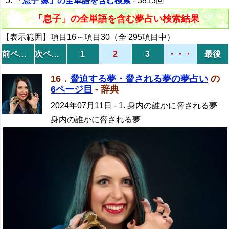
「息子 嫁」の全単語を含む検索
- 3813回
「息子」の全単語を含む夢占い検索結果
【表示範囲】項目16～項目30（全 295項目中）
前ページ
次ページ
1
2
3
・・・
最後
16．
脅迫する夢・脅される夢の夢占い
の
6ページ目
- 辞典
2024年07月11日
- 1. 身内の誰かに脅される夢
身内の誰かに脅される夢