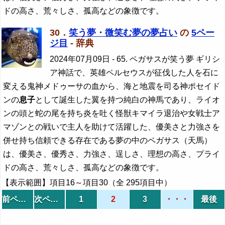
ドの高さ、荒々しさ、孤高などの象徴です。
30．
笑う夢・微笑む夢の夢占い
の
5ペー
ジ目
- 辞典
2024年07月09日
- 65. ペガサスが笑う夢 ギリシ
ア神話で、英雄ペルセウスが征伐した人を石に
変える鬼神メドゥーサの血から、海と地震を司る神ポセイド
ンの
息子
として誕生した翼を持つ純白の神馬であり、ライオ
ンの頭と蛇の尾を持ち炎を吐く怪獣キマイラ退治や女戦士ア
マゾンとの戦いで主人を助けて活躍した、優美さと力強さを
併せ持ち信頼できる存在である夢の中のペガサス（天馬）
は、優美さ、優秀さ、力強さ、逞しさ、理想の高さ、プライ
ドの高さ、荒々しさ、孤高などの象徴です。
【表示範囲】項目16～項目30（全 295項目中）
前ページ
次ページ
1
2
3
・・・
最後