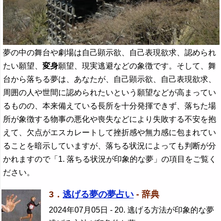
夢の中の舞台や劇場は自己顕示欲、自己表現欲求、認められ
たい願望、
変身
願望、現実逃避などの象徴です。そして、舞
台から落ちる夢は、あなたが、自己顕示欲、自己表現欲求、
周囲の人や世間に認められたいという願望などが高まってい
るものの、本来備えている長所を十分発揮できず、落ちた場
所が象徴する物事の悪化や喪失などにより失敗する不安を抱
えて、欠点がエスカレートして挫折感や無力感に包まれてい
ることを暗示していますが、落ちる状況によっても判断が分
かれますので「1. 落ちる状況が印象的な夢」の項目をご覧く
ださい。
3．
逃げる夢の夢占い
- 辞典
2024年07月05日
- 20. 逃げる方法が印象的な夢