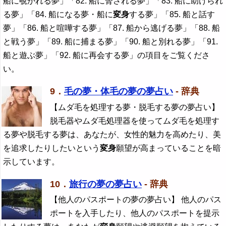
船に覗かれる夢」「82. 船に脅される夢」「83. 船に助けられ
る夢」「84. 船になる夢・船に
変身
する夢」「85. 船と話す
夢」「86. 船と喧嘩する夢」「87. 船から逃げる夢」「88. 船
と戦う夢」「89. 船に捕まる夢」「90. 船と別れる夢」「91.
船と遊ぶ夢」「92. 船に再会する夢」の項目をご覧くださ
い。
9．
毛の夢・体毛の夢の夢占い
- 辞典
【ムダ毛を処理する夢・脱毛する夢の夢占い】
脱毛器やムダ毛処理器を使ってムダ毛を処理す
る夢や脱毛する夢は、あなたが、女性的魅力を高めたり、美
を追求したりしたいという
変身
願望が高まっていることを暗
示しています。
10．
旅行の夢の夢占い
- 辞典
【他人のパスポートの夢の夢占い】 他人のパス
ポートを入手したり、他人のパスポートを提示