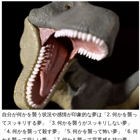
自分が何かを襲う状況や感情が印象的な夢は「2. 何かを襲っ
てスッキリする夢」「3. 何かを襲うがスッキリしない夢」
「4. 何かを襲って殺す夢」「5. 何かを襲って怖い夢」「6. 何
かを襲って悲しい夢」「7. 何かを襲って罪悪感を持つ夢」