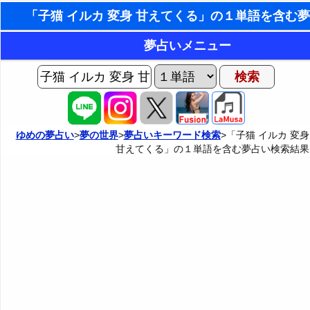
東洋・西洋占星術
夢占いメニュー
ホラリー占星術
AIゆめの夢占いチャット
夢の世界
手相占いで未来診断
ヨセフの夢占い
夢占い掲示板
タロットカードで無料占い
ゆめの夢占い
>
夢の世界
>
夢占いキーワード検索
>「子猫 イルカ 変身
甘えてくる」の１単語を含む夢占い検索結果
夢占いの歴史
カテゴリー別夢占い
命名の姓名判断
夢を見るメカニズム
夢占い辞典
飛星派風水で住宅開運
無意識の6種類のアーキタイプ
人気の夢占い
男と女の心理学と心理テスト
夢診断の方法
正夢と逆夢
予知夢とデジャヴ