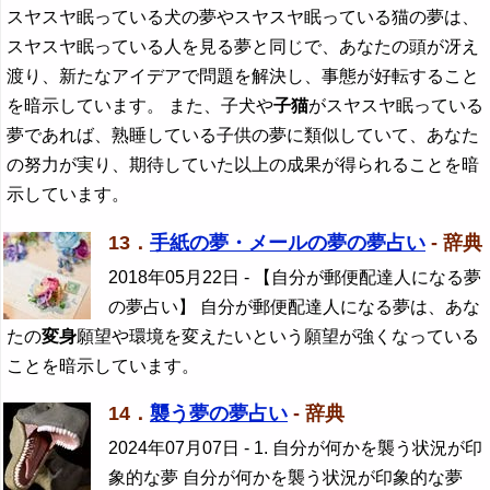
スヤスヤ眠っている犬の夢やスヤスヤ眠っている猫の夢は、
スヤスヤ眠っている人を見る夢と同じで、あなたの頭が冴え
渡り、新たなアイデアで問題を解決し、事態が好転すること
を暗示しています。 また、子犬や
子猫
がスヤスヤ眠っている
夢であれば、熟睡している子供の夢に類似していて、あなた
の努力が実り、期待していた以上の成果が得られることを暗
示しています。
13．
手紙の夢・メールの夢の夢占い
- 辞典
2018年05月22日
- 【自分が郵便配達人になる夢
の夢占い】 自分が郵便配達人になる夢は、あな
たの
変身
願望や環境を変えたいという願望が強くなっている
ことを暗示しています。
14．
襲う夢の夢占い
- 辞典
2024年07月07日
- 1. 自分が何かを襲う状況が印
象的な夢 自分が何かを襲う状況が印象的な夢