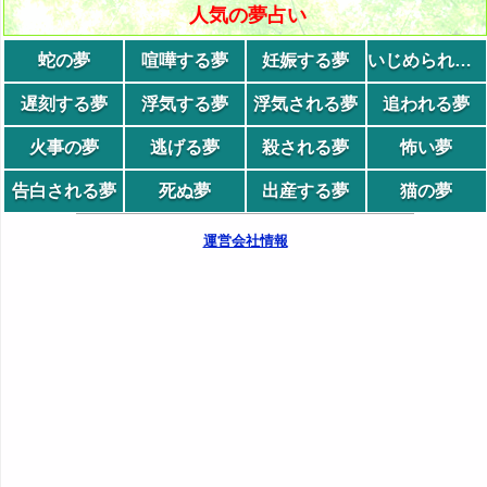
人気の夢占い
蛇の夢
喧嘩する夢
妊娠する夢
いじめられる夢
遅刻する夢
浮気する夢
浮気される夢
追われる夢
火事の夢
逃げる夢
殺される夢
怖い夢
告白される夢
死ぬ夢
出産する夢
猫の夢
運営会社情報