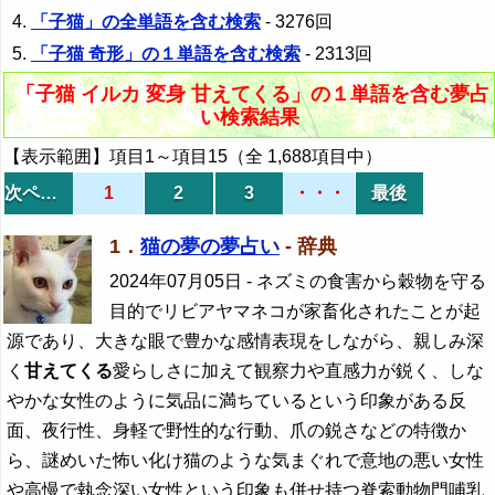
「子猫」の全単語を含む検索
- 3276回
「子猫 奇形」の１単語を含む検索
- 2313回
「子猫 イルカ 変身 甘えてくる」の１単語を含む夢占
い検索結果
【表示範囲】項目1～項目15（全 1,688項目中）
次ページ
1
2
3
・・・
最後
1．
猫の夢の夢占い
- 辞典
2024年07月05日
- ネズミの食害から穀物を守る
目的でリビアヤマネコが家畜化されたことが起
源であり、大きな眼で豊かな感情表現をしながら、親しみ深
く
甘えてくる
愛らしさに加えて観察力や直感力が鋭く、しな
やかな女性のように気品に満ちているという印象がある反
面、夜行性、身軽で野性的な行動、爪の鋭さなどの特徴か
ら、謎めいた怖い化け猫のような気まぐれで意地の悪い女性
や高慢で執念深い女性という印象も併せ持つ脊索動物門哺乳