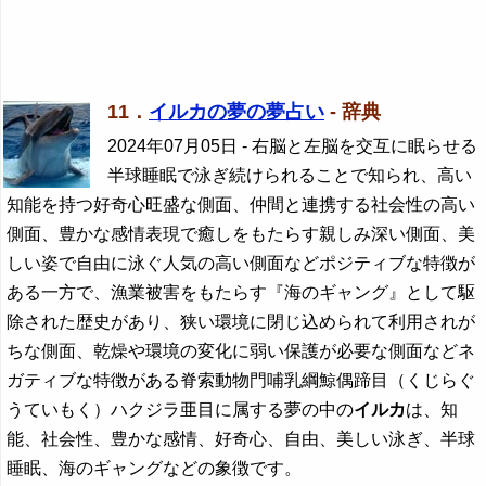
11．
イルカの夢の夢占い
- 辞典
2024年07月05日
- 右脳と左脳を交互に眠らせる
半球睡眠で泳ぎ続けられることで知られ、高い
知能を持つ好奇心旺盛な側面、仲間と連携する社会性の高い
側面、豊かな感情表現で癒しをもたらす親しみ深い側面、美
しい姿で自由に泳ぐ人気の高い側面などポジティブな特徴が
ある一方で、漁業被害をもたらす『海のギャング』として駆
除された歴史があり、狭い環境に閉じ込められて利用されが
ちな側面、乾燥や環境の変化に弱い保護が必要な側面などネ
ガティブな特徴がある脊索動物門哺乳綱鯨偶蹄目（くじらぐ
うていもく）ハクジラ亜目に属する夢の中の
イルカ
は、知
能、社会性、豊かな感情、好奇心、自由、美しい泳ぎ、半球
睡眠、海のギャングなどの象徴です。