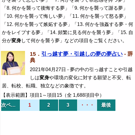
「8. 何かを襲って後悔する夢」「9. 何かを襲って謝る夢」
「10. 何かを襲って悔しい夢」「11. 何かを襲って怒る夢」
「12. 何かを襲って嫉妬する夢」「13. 何かを強姦する夢・何
かをレイプする夢」「14. 頻繁に見る何かを襲う夢」「15. 自
分が
変身
して何かを襲う夢」などの項目をご覧ください。
15．
引っ越す夢・引越しの夢の夢占い
- 辞
典
2021年04月27日
- 夢の中の引っ越すことや引越
しは
変身
や環境の変化に対する願望と不安、転
居、転校、転職、独立などの象徴です。
【表示範囲】項目1～項目15（全 1,688項目中）
次ページ
1
2
3
・・・
最後