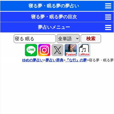
寝る夢・眠る夢の夢占い
東洋・西洋占星術
寝る夢・眠る夢の目次
ホラリー占星術
1．快眠している夢
夢占いメニュー
2．眠っていて不吉な予感がする夢
手相占いで未来診断
AIゆめの夢占いチャット
3．居眠りをする夢・寝坊する夢
夢の世界
タロットカードで無料占い
4．恋人と一緒に眠る夢
夢占い掲示板
命名の姓名判断
ゆめの夢占い
>
夢占い辞典
>
『な行』の夢
>寝る夢・眠る夢
5．眠っている人を見る夢
カテゴリー別夢占い
飛星派風水で住宅開運
6．美しい人が眠っている夢
夢占い辞典
男と女の心理学と心理テスト
7．眠っている人を起こす夢
『あ・い』の夢
人気の夢占い
8．熟睡している子供の夢・スヤスヤ眠っている赤ちゃ
『う～お』の夢
んの夢
『か』から始まる夢
9．スヤスヤ眠っている犬の夢・スヤスヤ眠っている猫