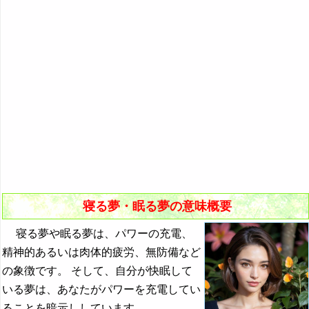
『き』から始まる夢
の夢
『く・け』の夢
10．眠った振りをする夢・狸寝入りをする夢
『こ』から始まる夢
11．寝たいのに眠れない夢
『さ』から始まる夢
12．眠りを禁じられる夢
『し』から始まる夢
13．幽体離脱して眠っている自分を見る夢
『す～そ』の夢
14．眠っていて金縛りになる夢
『た・ち』の夢
『つ～と』の夢
寝る夢・眠る夢の意味概要
『な行』の夢
寝る夢や眠る夢は、パワーの充電、
・・・
精神的あるいは肉体的疲労、無防備など
寝る夢・眠る夢の夢占い
の象徴です。 そして、自分が快眠して
いる夢は、あなたがパワーを充電してい
年始の挨拶の夢の夢占い
ることを暗示ししています。