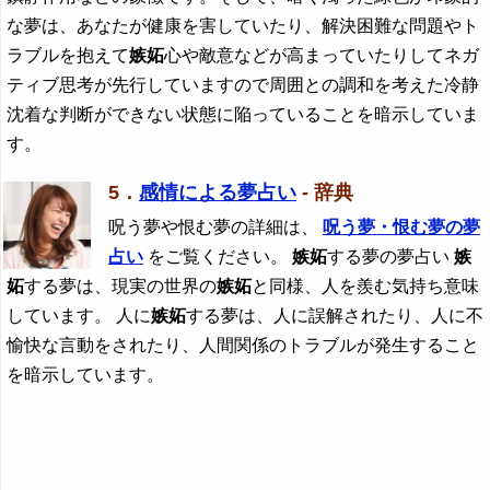
な夢は、あなたが健康を害していたり、解決困難な問題やト
ラブルを抱えて
嫉妬
心や敵意などが高まっていたりしてネガ
ティブ思考が先行していますので周囲との調和を考えた冷静
沈着な判断ができない状態に陥っていることを暗示していま
す。
5．
感情による夢占い
- 辞典
呪う夢や恨む夢の詳細は、
呪う夢・恨む夢の夢
占い
をご覧ください。
嫉妬
する夢の夢占い
嫉
妬
する夢は、現実の世界の
嫉妬
と同様、人を羨む気持ち意味
しています。 人に
嫉妬
する夢は、人に誤解されたり、人に不
愉快な言動をされたり、人間関係のトラブルが発生すること
を暗示しています。