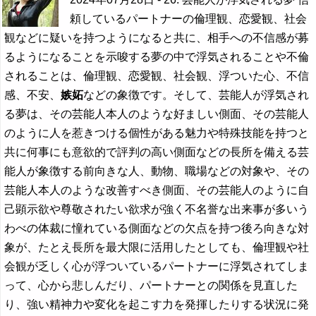
頼しているパートナーの倫理観、恋愛観、社会
観などに疑いを持つようになると共に、相手への不信感が募
るようになることを示唆する夢の中で浮気されることや不倫
されることは、倫理観、恋愛観、社会観、浮ついた心、不信
感、不安、
嫉妬
などの象徴です。そして、芸能人が浮気され
る夢は、その芸能人本人のような好ましい側面、その芸能人
のように人を惹きつける個性がある魅力や特殊技能を持つと
共に何事にも意欲的で評判の高い側面などの長所を備える芸
能人が象徴する前向きな人、動物、職場などの対象や、その
芸能人本人のような改善すべき側面、その芸能人のように自
己顕示欲や尊敬されたい欲求が強く不名誉な出来事が多いう
わべの体裁に憧れている側面などの欠点を持つ後ろ向きな対
象が、たとえ長所を最大限に活用したとしても、倫理観や社
会観が乏しく心が浮ついているパートナーに浮気されてしま
って、心から悲しんだり、パートナーとの関係を見直した
り、強い精神力や変化を起こす力を発揮したりする状況に発