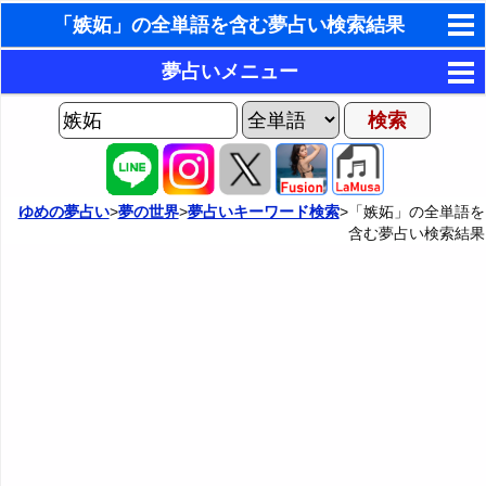
「嫉妬」の全単語を含む夢占い検索結果
東洋・西洋占星術
夢占いメニュー
ホラリー占星術
AIゆめの夢占いチャット
夢の世界
手相占いで未来診断
ヨセフの夢占い
夢占い掲示板
タロットカードで無料占い
ゆめの夢占い
>
夢の世界
>
夢占いキーワード検索
>「嫉妬」の全単語を
含む夢占い検索結果
夢占いの歴史
カテゴリー別夢占い
命名の姓名判断
夢を見るメカニズム
夢占い辞典
飛星派風水で住宅開運
無意識の6種類のアーキタイプ
人気の夢占い
男と女の心理学と心理テスト
夢診断の方法
正夢と逆夢
予知夢とデジャヴ