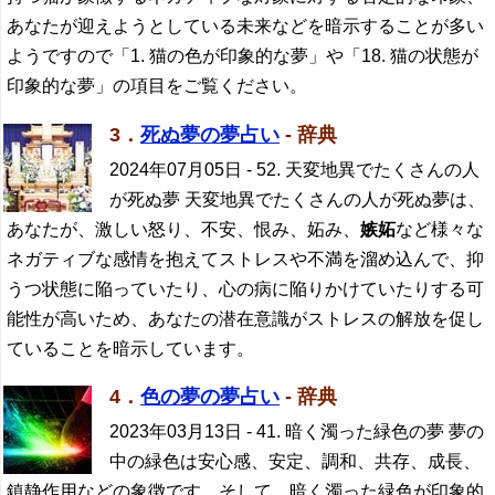
あなたが迎えようとしている未来などを暗示することが多い
ようですので「1. 猫の色が印象的な夢」や「18. 猫の状態が
印象的な夢」の項目をご覧ください。
3．
死ぬ夢の夢占い
- 辞典
2024年07月05日
- 52. 天変地異でたくさんの人
が死ぬ夢 天変地異でたくさんの人が死ぬ夢は、
あなたが、激しい怒り、不安、恨み、妬み、
嫉妬
など様々な
ネガティブな感情を抱えてストレスや不満を溜め込んで、抑
うつ状態に陥っていたり、心の病に陥りかけていたりする可
能性が高いため、あなたの潜在意識がストレスの解放を促し
ていることを暗示しています。
4．
色の夢の夢占い
- 辞典
2023年03月13日
- 41. 暗く濁った緑色の夢 夢の
中の緑色は安心感、安定、調和、共存、成長、
鎮静作用などの象徴です。そして、暗く濁った緑色が印象的