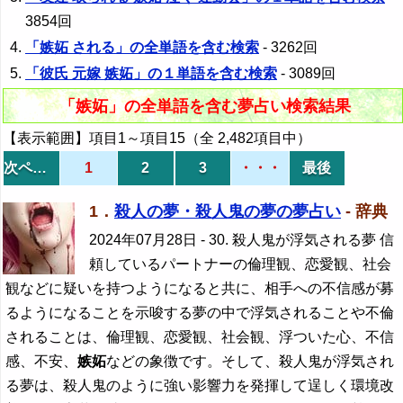
3854回
「嫉妬 される」の全単語を含む検索
- 3262回
「彼氏 元嫁 嫉妬」の１単語を含む検索
- 3089回
「嫉妬」の全単語を含む夢占い検索結果
【表示範囲】項目1～項目15（全 2,482項目中）
次ページ
1
2
3
・・・
最後
1．
殺人の夢・殺人鬼の夢の夢占い
- 辞典
2024年07月28日
- 30. 殺人鬼が浮気される夢 信
頼しているパートナーの倫理観、恋愛観、社会
観などに疑いを持つようになると共に、相手への不信感が募
るようになることを示唆する夢の中で浮気されることや不倫
されることは、倫理観、恋愛観、社会観、浮ついた心、不信
感、不安、
嫉妬
などの象徴です。そして、殺人鬼が浮気され
る夢は、殺人鬼のように強い影響力を発揮して逞しく環境改