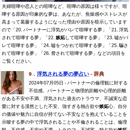
夫婦喧嘩や恋人との喧嘩など、喧嘩の原因は様々ですが、喧
嘩する原因が印象的な夢は、あなたが、焦燥感やストレスが
高まって葛藤するようになった理由や原因を暗示しています
ので「20. パートナーに浮気がバレて喧嘩する夢」「21. 浮気
されて喧嘩する夢」「22.
嫉妬
して喧嘩する夢」「23. 嘘がバ
レて喧嘩する夢」「24. 嘘をつかれて喧嘩する夢」「25. 騙さ
れて喧嘩する夢」「26. 脅されて喧嘩する夢」などの項目を
ご覧ください。
9．
浮気される夢の夢占い
- 辞典
2024年07月05日
- パートナーの倫理観に対する
不信感、パートナーと物理的距離や心理的距離
がある不安や不満、浮気された過去のトラウマ、不誠実な恋
愛に対する漠然とした不安、強すぎる独占欲や
嫉妬
心、自分
の価値や魅力に自信が持てない不安などを抱えていることを
示唆する夢の中で浮気されることや不倫されることは、倫理
観、不信感、不安や不満、トラウマ、不誠実、独占欲や
嫉妬