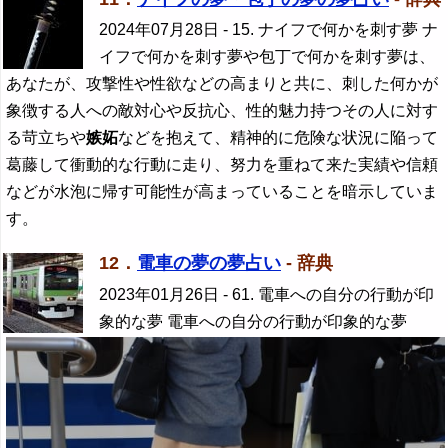
2024年07月28日
- 15. ナイフで何かを刺す夢 ナ
イフで何かを刺す夢や包丁で何かを刺す夢は、
あなたが、攻撃性や性欲などの高まりと共に、刺した何かが
象徴する人への敵対心や反抗心、性的魅力持つその人に対す
る苛立ちや
嫉妬
などを抱えて、精神的に危険な状況に陥って
葛藤して衝動的な行動に走り、努力を重ねて来た実績や信頼
などが水泡に帰す可能性が高まっていることを暗示していま
す。
12．
電車の夢の夢占い
- 辞典
2023年01月26日
- 61. 電車への自分の行動が印
象的な夢 電車への自分の行動が印象的な夢