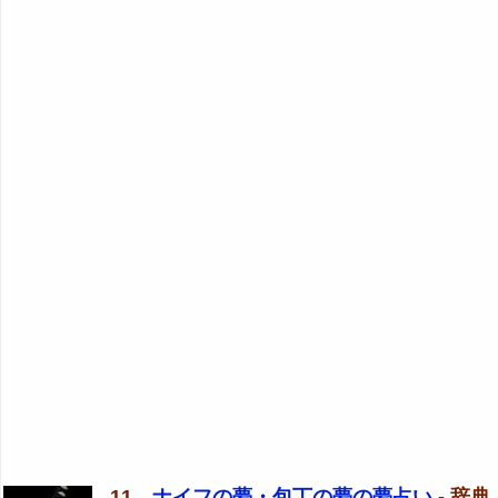
11．
ナイフの夢・包丁の夢の夢占い
- 辞典