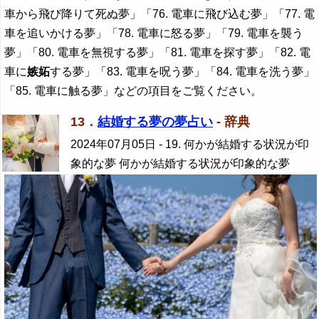
車から飛び降りて死ぬ夢」「76. 電車に飛び込む夢」「77. 電
車を追いかける夢」「78. 電車に怒る夢」「79. 電車を襲う
夢」「80. 電車を無視する夢」「81. 電車を探す夢」「82. 電
車に
嫉妬
する夢」「83. 電車を呪う夢」「84. 電車を洗う夢」
「85. 電車に触る夢」などの項目をご覧ください。
13．
結婚する夢の夢占い
- 辞典
2024年07月05日
- 19. 何かが結婚する状況が印
象的な夢 何かが結婚する状況が印象的な夢