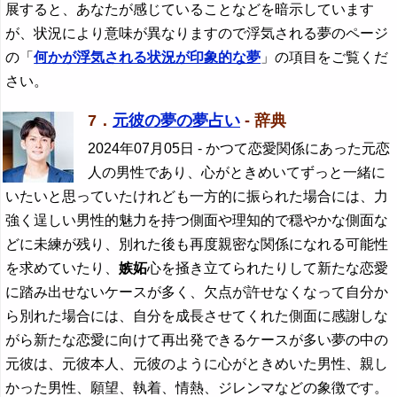
展すると、あなたが感じていることなどを暗示しています
が、状況により意味が異なりますので浮気される夢のページ
の「
何かが浮気される状況が印象的な夢
」の項目をご覧くだ
さい。
7．
元彼の夢の夢占い
- 辞典
2024年07月05日
- かつて恋愛関係にあった元恋
人の男性であり、心がときめいてずっと一緒に
いたいと思っていたけれども一方的に振られた場合には、力
強く逞しい男性的魅力を持つ側面や理知的で穏やかな側面な
どに未練が残り、別れた後も再度親密な関係になれる可能性
を求めていたり、
嫉妬
心を掻き立てられたりして新たな恋愛
に踏み出せないケースが多く、欠点が許せなくなって自分か
ら別れた場合には、自分を成長させてくれた側面に感謝しな
がら新たな恋愛に向けて再出発できるケースが多い夢の中の
元彼は、元彼本人、元彼のように心がときめいた男性、親し
かった男性、願望、執着、情熱、ジレンマなどの象徴です。