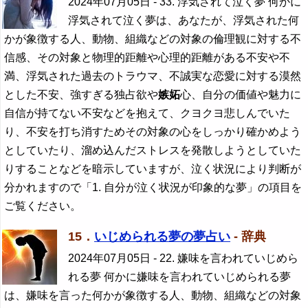
2024年07月05日
- 33. 浮気されて泣く夢 何かに
浮気されて泣く夢は、あなたが、浮気された何
かが象徴する人、動物、組織などの対象の倫理観に対する不
信感、その対象と物理的距離や心理的距離がある不安や不
満、浮気された過去のトラウマ、不誠実な恋愛に対する漠然
とした不安、強すぎる独占欲や
嫉妬
心、自分の価値や魅力に
自信が持てない不安などを抱えて、クヨクヨ悲しんでいた
り、不安を打ち消すためその対象の心をしっかり確かめよう
としていたり、溜め込んだストレスを発散しようとしていた
りすることなどを暗示していますが、泣く状況により判断が
分かれますので「1. 自分が泣く状況が印象的な夢」の項目を
ご覧ください。
15．
いじめられる夢の夢占い
- 辞典
2024年07月05日
- 22. 嫌味を言われていじめら
れる夢 何かに嫌味を言われていじめられる夢
は、嫌味を言った何かが象徴する人、動物、組織などの対象