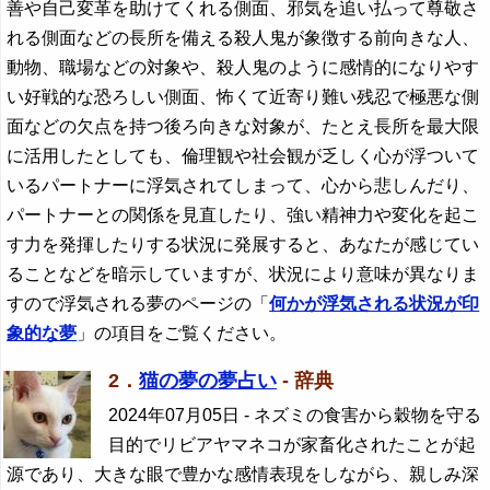
善や自己変革を助けてくれる側面、邪気を追い払って尊敬さ
れる側面などの長所を備える殺人鬼が象徴する前向きな人、
動物、職場などの対象や、殺人鬼のように感情的になりやす
い好戦的な恐ろしい側面、怖くて近寄り難い残忍で極悪な側
面などの欠点を持つ後ろ向きな対象が、たとえ長所を最大限
に活用したとしても、倫理観や社会観が乏しく心が浮ついて
いるパートナーに浮気されてしまって、心から悲しんだり、
パートナーとの関係を見直したり、強い精神力や変化を起こ
す力を発揮したりする状況に発展すると、あなたが感じてい
ることなどを暗示していますが、状況により意味が異なりま
すので浮気される夢のページの「
何かが浮気される状況が印
象的な夢
」の項目をご覧ください。
2．
猫の夢の夢占い
- 辞典
2024年07月05日
- ネズミの食害から穀物を守る
目的でリビアヤマネコが家畜化されたことが起
源であり、大きな眼で豊かな感情表現をしながら、親しみ深