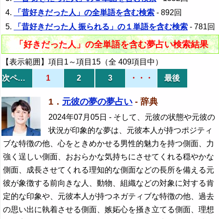
「昔好きだった人」の全単語を含む検索
- 892回
「昔好きだった人 振られる」の１単語を含む検索
- 781回
「好きだった人」の全単語を含む夢占い検索結果
【表示範囲】項目1～項目15（全 409項目中）
次ページ
1
2
3
・・・
最後
1．
元彼の夢の夢占い
- 辞典
2024年07月05日
- そして、元彼の状態や元彼の
状況が印象的な夢は、元彼本人が持つポジティ
ブな特徴の他、心をときめかせる男性的魅力を持つ側面、力
強く逞しい側面、おおらかな気持ちにさせてくれる穏やかな
側面、成長させてくれる理知的な側面などの長所を備える元
彼が象徴する前向きな人、動物、組織などの対象に対する肯
定的な印象や、元彼本人が持つネガティブな特徴の他、過去
の思い出に執着させる側面、嫉妬心を掻き立てる側面、理想