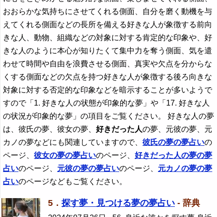
おおらかな気持ちにさせてくれる側面、自分を磨く動機を与
えてくれる側面などの長所を備える好きな人が象徴する前向
きな人、動物、組織などの対象に対する肯定的な印象や、好
きな人のように本心が知りたくて集中力を奪う側面、気を遣
わせて時間や自由を浪費させる側面、真実や欠点を分からな
くする側面などの欠点を持つ好きな人が象徴する後ろ向きな
対象に対する否定的な印象などを暗示することが多いようで
すので「1. 好きな人の状態が印象的な夢」や「17. 好きな人
の状況が印象的な夢」の項目をご覧ください。 好きな人の夢
は、彼氏の夢、彼女の夢、
好きだった人
の夢、元彼の夢、元
カノの夢などにも関連していますので、
彼氏の夢の夢占い
の
ページ、
彼女の夢の夢占い
のページ、
好きだった人
の夢の夢
占い
のページ、
元彼の夢の夢占い
のページ、
元カノの夢の夢
占い
のページなどもご覧ください。
5．
探す夢・見つける夢の夢占い
- 辞典