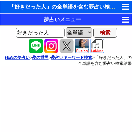
「好きだった人」の全単語を含む夢占い検索結果
東洋・西洋占星術
夢占いメニュー
ホラリー占星術
AIゆめの夢占いチャット
夢の世界
手相占いで未来診断
ヨセフの夢占い
夢占い掲示板
タロットカードで無料占い
ゆめの夢占い
>
夢の世界
>
夢占いキーワード検索
>「好きだった人」の
全単語を含む夢占い検索結果
夢占いの歴史
カテゴリー別夢占い
命名の姓名判断
夢を見るメカニズム
夢占い辞典
飛星派風水で住宅開運
無意識の6種類のアーキタイプ
人気の夢占い
男と女の心理学と心理テスト
夢診断の方法
正夢と逆夢
予知夢とデジャヴ