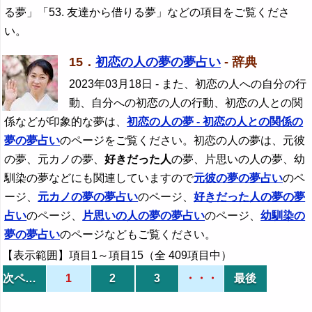
る夢」「53. 友達から借りる夢」などの項目をご覧くださ
い。
15．
初恋の人の夢の夢占い
- 辞典
2023年03月18日
- また、初恋の人への自分の行
動、自分への初恋の人の行動、初恋の人との関
係などが印象的な夢は、
初恋の人の夢 - 初恋の人との関係の
夢の夢占い
のページをご覧ください。初恋の人の夢は、元彼
の夢、元カノの夢、
好きだった人
の夢、片思いの人の夢、幼
馴染の夢などにも関連していますので
元彼の夢の夢占い
のペ
ージ、
元カノの夢の夢占い
のページ、
好きだった人
の夢の夢
占い
のページ、
片思いの人の夢の夢占い
のページ、
幼馴染の
夢の夢占い
のページなどもご覧ください。
【表示範囲】項目1～項目15（全 409項目中）
次ページ
1
2
3
・・・
最後