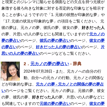
と現実とのジレンマに陥らせる側面などの欠点を持つ元彼が
象徴する後ろ向きな対象に対する否定的な印象などを暗示す
ることが多いようですので「1. 元彼の状態が印象的な夢」や
「17. 元彼の状況が印象的な夢」の項目をご覧ください。 元
彼の夢は、元カノの夢、彼氏の夢、彼女の夢、
好きだった人
の夢、片思いの人の夢などにも関連していますので
元カノの
夢の夢占い
のページ、
彼氏の夢の夢占い
のページ、
彼女の夢
の夢占い
のページ、
好きだった人
の夢の夢占い
のページ、
片
思いの人の夢の夢占い
のページなどもご覧ください。
2．
元カノの夢の夢占い
- 辞典
2024年07月28日
- また、元カノへの自分の行
動、自分への元カノの行動、元カノとの関係な
どが印象的な夢は、
元カノの夢 - 元カノとの関係の夢の夢占
い
のページをご覧ください。元カノの夢は、元彼の夢、彼女
の夢、彼氏の夢、
好きだった人
の夢、片思いの人の夢などに
も関連していますので
元彼の夢の夢占い
のページ、
彼女の夢