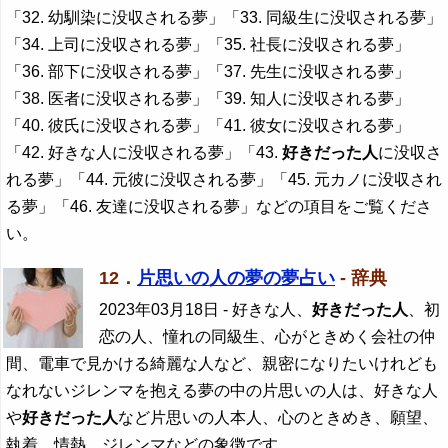
「32. 幼馴染に没収される夢」「33. 同級生に没収される夢」
「34. 上司に没収される夢」「35. 社長に没収される夢」
「36. 部下に没収される夢」「37. 先生に没収される夢」
「38. 医者に没収される夢」「39. 知人に没収される夢」
「40. 彼氏に没収される夢」「41. 彼女に没収される夢」
「42. 好きな人に没収される夢」「43.
好きだった人
に没収さ
れる夢」「44. 元彼に没収される夢」「45. 元カノに没収され
る夢」「46. 友達に没収される夢」などの項目をご覧くださ
い。
12．
片思いの人の夢の夢占い
- 辞典
2023年03月18日
- 好きな人、
好きだった人
、初
恋の人、憧れの同級生、心がときめく会社の仲
間、電車で見かける綺麗な人など、親密になりたいけれども
なれないジレンマを抱える夢の中の片思いの人は、好きな人
や
好きだった人
など片思いの人本人、心のときめき、願望、
執着、情熱、ジレンマなどの象徴です。