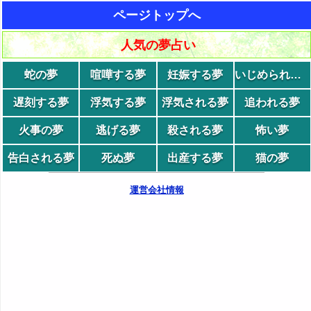
ページトップへ
人気の夢占い
蛇の夢
喧嘩する夢
妊娠する夢
いじめられる夢
遅刻する夢
浮気する夢
浮気される夢
追われる夢
火事の夢
逃げる夢
殺される夢
怖い夢
告白される夢
死ぬ夢
出産する夢
猫の夢
運営会社情報