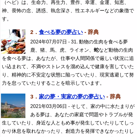
（ヘビ）は、生命力、再生力、豊作、幸運、金運、知恵、
神、畏怖の念、誘惑、執念深さ、性エネルギーなどの象徴で
す。
2．
食べる夢の夢占い
- 辞典
2024年07月07日
- 31. 動物の生肉を食べる夢
鹿、猪、馬、虎、ライオン、
蛇
など動物の生肉
を食べる夢は、あなたが、仕事や人間関係で厳しい状況に追
い込まれて、不満やストレスを溜め込んで健康を害していた
り、精神的に不安定な状態に陥っていたり、現実逃避して努
力を怠っていたりすることを暗示しています。
3．
家の夢・実家の夢の夢占い
- 辞典
2021年03月06日
- そして、家の中に水たまりが
ある夢は、あなたの家庭で問題やトラブルが発
生していたり、身近な人ともめ事が発生していたりしてしっ
かり休息を取れなかったり、創造力を発揮できなかったりし