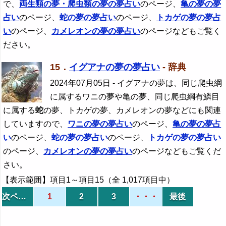
で、
両生類の夢・爬虫類の夢の夢占い
のページ、
亀の夢の夢
占い
のページ、
蛇
の夢の夢占い
のページ、
トカゲの夢の夢占
い
のページ、
カメレオンの夢の夢占い
のページなどもご覧く
ださい。
15．
イグアナの夢の夢占い
- 辞典
2024年07月05日
- イグアナの夢は、同じ爬虫綱
に属するワニの夢や亀の夢、同じ爬虫綱有鱗目
に属する
蛇
の夢、トカゲの夢、カメレオンの夢などにも関連
していますので、
ワニの夢の夢占い
のページ、
亀の夢の夢占
い
のページ、
蛇
の夢の夢占い
のページ、
トカゲの夢の夢占い
のページ、
カメレオンの夢の夢占い
のページなどもご覧くだ
さい。
【表示範囲】項目1～項目15（全 1,017項目中）
次ページ
1
2
3
・・・
最後