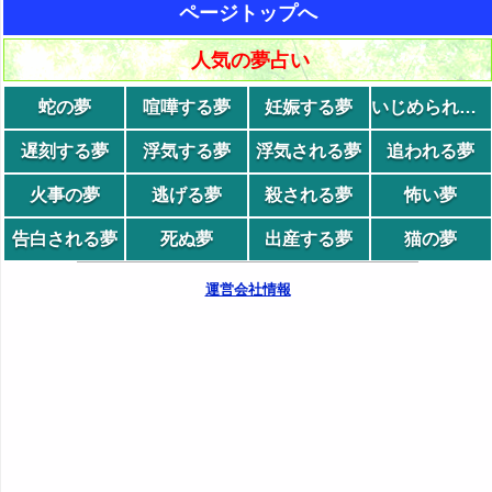
ページトップへ
人気の夢占い
蛇の夢
喧嘩する夢
妊娠する夢
いじめられる夢
遅刻する夢
浮気する夢
浮気される夢
追われる夢
火事の夢
逃げる夢
殺される夢
怖い夢
告白される夢
死ぬ夢
出産する夢
猫の夢
運営会社情報