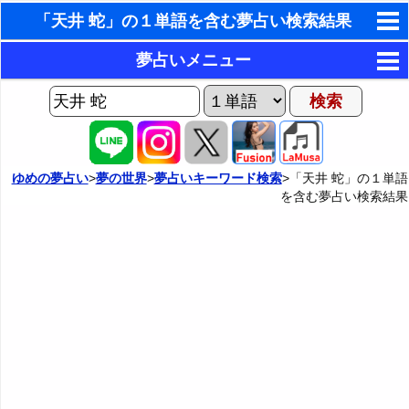
「天井 蛇」の１単語を含む夢占い検索結果
東洋・西洋占星術
夢占いメニュー
ホラリー占星術
AIゆめの夢占いチャット
夢の世界
手相占いで未来診断
ヨセフの夢占い
夢占い掲示板
タロットカードで無料占い
ゆめの夢占い
>
夢の世界
>
夢占いキーワード検索
>「天井 蛇」の１単語
を含む夢占い検索結果
夢占いの歴史
カテゴリー別夢占い
命名の姓名判断
夢を見るメカニズム
夢占い辞典
飛星派風水で住宅開運
無意識の6種類のアーキタイプ
人気の夢占い
男と女の心理学と心理テスト
夢診断の方法
正夢と逆夢
予知夢とデジャヴ