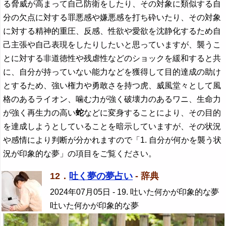
る脅威が高まって自己防衛をしたり、その対象に類似する自
分の欠点に対する罪悪感や嫌悪感を打ち砕いたり、その対象
に対する精神的重圧、反感、性欲や愛欲を沈静化するため自
己主張や自己表現をしたりしたいと思っていますが、襲うこ
とに対する非道徳性や残虐性などのショックを緩和すると共
に、自分が持っていない能力などを獲得して目的達成の助け
とするため、強い権力や勇敢さを持つ虎、威風堂々として風
格のあるライオン、噛む力が強く破壊力のあるワニ、生命力
が強く再生力の高い
蛇
などに変身することにより、その目的
を達成しようとしていることを暗示していますが、その状況
や感情により判断が分かれますので「1. 自分が何かを襲う状
況が印象的な夢」の項目をご覧ください。
12．
吐く夢の夢占い
- 辞典
2024年07月05日
- 19. 吐いた何かが印象的な夢
吐いた何かが印象的な夢