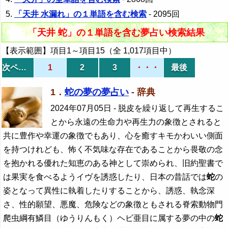
「天井 水漏れ」の１単語を含む検索
- 2095回
「天井 蛇」の１単語を含む夢占い検索結果
【表示範囲】項目1～項目15（全 1,017項目中）
次ページ
1
2
3
・・・
最後
1．
蛇の夢の夢占い
- 辞典
2024年07月05日
- 脱皮を繰り返して再生するこ
とから永遠の生命力や再生力の象徴とされると
共に豊作や幸運の象徴でもあり、心を癒すキモかわいい側面
を持つけれども、怖く不気味な存在であることから畏敬の念
を抱かれる優れた知恵のある神として崇められ、旧約聖書で
は果実を食べるようイヴを誘惑したり、日本の昔話では
蛇
の
姿となって異性に執着したりすることから、誘惑、執念深
さ、性的願望、悪魔、危険などの象徴ともされる脊索動物門
爬虫綱有鱗目（ゆうりんもく）ヘビ亜目に属する夢の中の
蛇