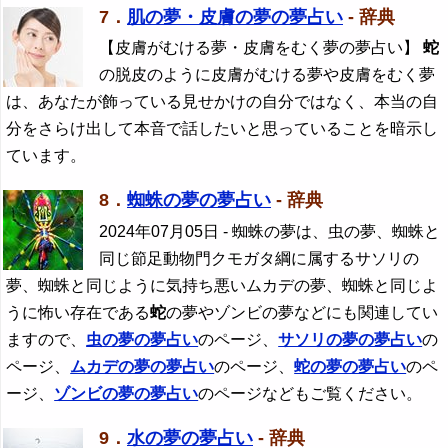
7．
肌の夢・皮膚の夢の夢占い
- 辞典
【皮膚がむける夢・皮膚をむく夢の夢占い】
蛇
の脱皮のように皮膚がむける夢や皮膚をむく夢
は、あなたが飾っている見せかけの自分ではなく、本当の自
分をさらけ出して本音で話したいと思っていることを暗示し
ています。
8．
蜘蛛の夢の夢占い
- 辞典
2024年07月05日
- 蜘蛛の夢は、虫の夢、蜘蛛と
同じ節足動物門クモガタ綱に属するサソリの
夢、蜘蛛と同じように気持ち悪いムカデの夢、蜘蛛と同じよ
うに怖い存在である
蛇
の夢やゾンビの夢などにも関連してい
ますので、
虫の夢の夢占い
のページ、
サソリの夢の夢占い
の
ページ、
ムカデの夢の夢占い
のページ、
蛇
の夢の夢占い
のペ
ージ、
ゾンビの夢の夢占い
のページなどもご覧ください。
9．
水の夢の夢占い
- 辞典