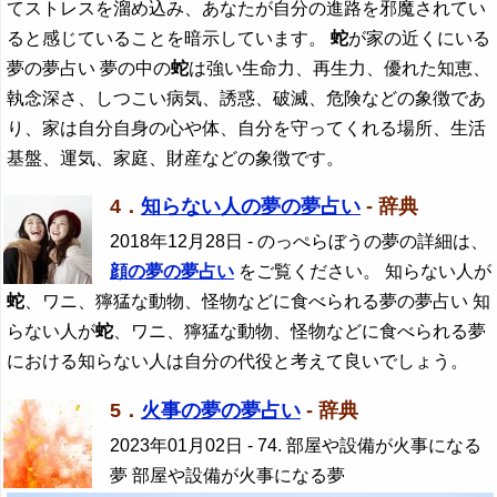
てストレスを溜め込み、あなたが自分の進路を邪魔されてい
ると感じていることを暗示しています。
蛇
が家の近くにいる
夢の夢占い 夢の中の
蛇
は強い生命力、再生力、優れた知恵、
執念深さ、しつこい病気、誘惑、破滅、危険などの象徴であ
り、家は自分自身の心や体、自分を守ってくれる場所、生活
基盤、運気、家庭、財産などの象徴です。
4．
知らない人の夢の夢占い
- 辞典
2018年12月28日
- のっぺらぼうの夢の詳細は、
顔の夢の夢占い
をご覧ください。 知らない人が
蛇
、ワニ、獰猛な動物、怪物などに食べられる夢の夢占い 知
らない人が
蛇
、ワニ、獰猛な動物、怪物などに食べられる夢
における知らない人は自分の代役と考えて良いでしょう。
5．
火事の夢の夢占い
- 辞典
2023年01月02日
- 74. 部屋や設備が火事になる
夢 部屋や設備が火事になる夢