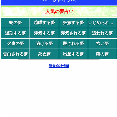
ページトップへ
人気の夢占い
蛇の夢
喧嘩する夢
妊娠する夢
いじめられる夢
遅刻する夢
浮気する夢
浮気される夢
追われる夢
火事の夢
逃げる夢
殺される夢
怖い夢
告白される夢
死ぬ夢
出産する夢
猫の夢
運営会社情報