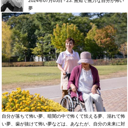
2024年07月05日
- 23. 無知で無力な自分が怖い
夢
自分が落ちて怖い夢、暗闇の中で怖くて怯える夢、溺れて怖
い夢、歯が抜けて怖い夢などは、あなたが、自分の未来に対