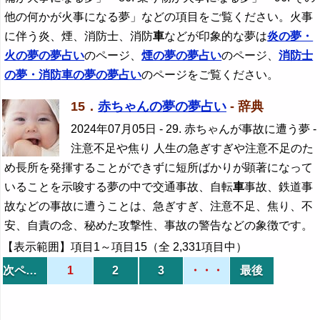
他の何かが火事になる夢」などの項目をご覧ください。火事
に伴う炎、煙、消防士、消防
車
などが印象的な夢は
炎の夢・
火の夢の夢占い
のページ、
煙の夢の夢占い
のページ、
消防士
の夢・消防
車
の夢の夢占い
のページをご覧ください。
15．
赤ちゃんの夢の夢占い
- 辞典
2024年07月05日
- 29. 赤ちゃんが事故に遭う夢 -
注意不足や焦り 人生の急ぎすぎや注意不足のた
め長所を発揮することができずに短所ばかりが顕著になって
いることを示唆する夢の中で交通事故、自転
車
事故、鉄道事
故などの事故に遭うことは、急ぎすぎ、注意不足、焦り、不
安、自責の念、秘めた攻撃性、事故の警告などの象徴です。
【表示範囲】項目1～項目15（全 2,331項目中）
次ページ
1
2
3
・・・
最後