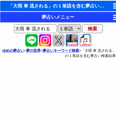
「大雨 車 流される」の１単語を含む夢占い検索結果
東洋・西洋占星術
夢占いメニュー
ホラリー占星術
AIゆめの夢占いチャット
夢の世界
手相占いで未来診断
ヨセフの夢占い
夢占い掲示板
タロットカードで無料占い
ゆめの夢占い
>
夢の世界
>
夢占いキーワード検索
>「大雨 車 流される」
の１単語を含む夢占い検索結果
夢占いの歴史
カテゴリー別夢占い
命名の姓名判断
夢を見るメカニズム
夢占い辞典
飛星派風水で住宅開運
無意識の6種類のアーキタイプ
人気の夢占い
男と女の心理学と心理テスト
夢診断の方法
正夢と逆夢
予知夢とデジャヴ