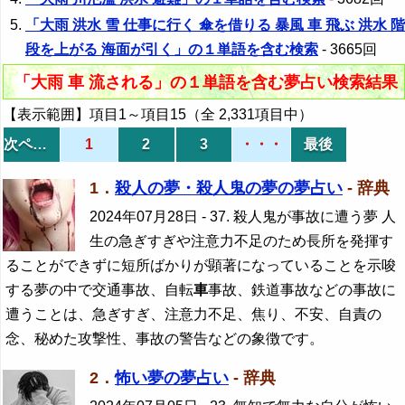
「大雨 洪水 雪 仕事に行く 傘を借りる 暴風 車 飛ぶ 洪水 階
段を上がる 海面が引く」の１単語を含む検索
- 3665回
「大雨 車 流される」の１単語を含む夢占い検索結果
【表示範囲】項目1～項目15（全 2,331項目中）
次ページ
1
2
3
・・・
最後
1．
殺人の夢・殺人鬼の夢の夢占い
- 辞典
2024年07月28日
- 37. 殺人鬼が事故に遭う夢 人
生の急ぎすぎや注意力不足のため長所を発揮す
ることができずに短所ばかりが顕著になっていることを示唆
する夢の中で交通事故、自転
車
事故、鉄道事故などの事故に
遭うことは、急ぎすぎ、注意力不足、焦り、不安、自責の
念、秘めた攻撃性、事故の警告などの象徴です。
2．
怖い夢の夢占い
- 辞典