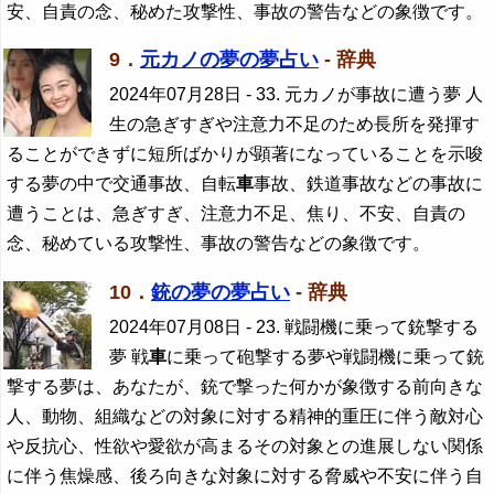
安、自責の念、秘めた攻撃性、事故の警告などの象徴です。
9．
元カノの夢の夢占い
- 辞典
2024年07月28日
- 33. 元カノが事故に遭う夢 人
生の急ぎすぎや注意力不足のため長所を発揮す
ることができずに短所ばかりが顕著になっていることを示唆
する夢の中で交通事故、自転
車
事故、鉄道事故などの事故に
遭うことは、急ぎすぎ、注意力不足、焦り、不安、自責の
念、秘めている攻撃性、事故の警告などの象徴です。
10．
銃の夢の夢占い
- 辞典
2024年07月08日
- 23. 戦闘機に乗って銃撃する
夢 戦
車
に乗って砲撃する夢や戦闘機に乗って銃
撃する夢は、あなたが、銃で撃った何かが象徴する前向きな
人、動物、組織などの対象に対する精神的重圧に伴う敵対心
や反抗心、性欲や愛欲が高まるその対象との進展しない関係
に伴う焦燥感、後ろ向きな対象に対する脅威や不安に伴う自