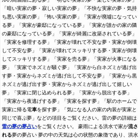
「暗い実家の夢・寂しい実家の夢」「不快な実家の夢・気持
ち悪い実家の夢」「怖い実家の夢」「実家が廃墟になってい
る夢」「実家が豪邸になっている夢」「実家が誰かの家の隣
の豪邸になっている夢」「実家が綺麗に改築されている夢」
「実家を修理する夢」「実家が壊れて不安な夢・実家が倒壊
して不安な夢」「実家が壊れてスッキリする夢・実家が倒壊
してスッキリする夢」「実家を売る夢」「実家が火事になる
夢」「実家でネズミが騒ぐ夢」「実家から白ネズミが逃げ出
す夢・実家からネズミが逃げ出して不安な夢」「実家から黒
ネズミが逃げ出す夢・実家からネズミが逃げ出して嬉しい
夢」「実家に閉じ込められる夢」「実家から脱出する夢」
「実家から夜逃げする夢」「実家を探す夢」「駅のホームで
実家に帰る電
車
を探す夢」「気になる人の家の内装が実家と
同じで喜ぶ夢」などの項目をご覧ください。雷の夢の詳細は
雷の夢の夢占い
をご覧ください。 豪雨による洪水で家が
流さ
れる
夢の夢占い 夢の中の天気は心の状態の象徴であり、洪水