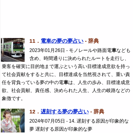
11．
電車の夢の夢占い
- 辞典
2023年01月26日
- モノレールや路面電
車
なども
含め、時間通りに決められたルートを走行し、
乗客を確実に目的地まで運ぶという高い目標達成意欲を持っ
て社会貢献をすると共に、目標達成を当然視されて、重い責
任を背負っている夢の中の電
車
は、人生の歩み、目標達成意
欲、社会貢献、責任感、決められた人生、人生の岐路などの
象徴です。
12．
遅刻する夢の夢占い
- 辞典
2024年07月05日
- 14. 遅刻する原因が印象的な
夢 遅刻する原因が印象的な夢