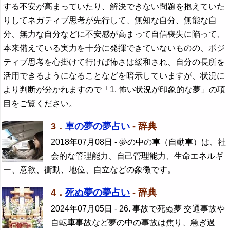
する不安が高まっていたり、解決できない問題を抱えていた
りしてネガティブ思考が先行して、無知な自分、無能な自
分、無力な自分などに不安感が高まって自信喪失に陥って、
本来備えている実力を十分に発揮できていないものの、ポジ
ティブ思考を心掛けて行けば怖さは緩和され、自分の長所を
活用できるようになることなどを暗示していますが、状況に
より判断が分かれますので「1. 怖い状況が印象的な夢」の項
目をご覧ください。
3．
車の夢の夢占い
- 辞典
2018年07月08日
- 夢の中の
車
（自動
車
）は、社
会的な管理能力、自己管理能力、生命エネルギ
ー、意欲、衝動、地位、自立などの象徴です。
4．
死ぬ夢の夢占い
- 辞典
2024年07月05日
- 26. 事故で死ぬ夢 交通事故や
自転
車
事故など夢の中の事故は焦り、急ぎ過