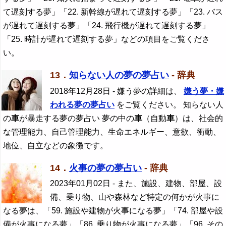
て遅刻する夢」「22. 新幹線が遅れて遅刻する夢」「23. バス
が遅れて遅刻する夢」「24. 飛行機が遅れて遅刻する夢」
「25. 時計が遅れて遅刻する夢」などの項目をご覧くださ
い。
13．
知らない人の夢の夢占い
- 辞典
2018年12月28日
- 嫌う夢の詳細は、
嫌う夢・嫌
われる夢の夢占い
をご覧ください。 知らない人
の
車
が暴走する夢の夢占い 夢の中の
車
（自動
車
）は、社会的
な管理能力、自己管理能力、生命エネルギー、意欲、衝動、
地位、自立などの象徴です。
14．
火事の夢の夢占い
- 辞典
2023年01月02日
- また、施設、建物、部屋、設
備、乗り物、山や森林など特定の何かが火事に
なる夢は、「59. 施設や建物が火事になる夢」「74. 部屋や設
備が火事になる夢」「86. 乗り物が火事になる夢」「96. その