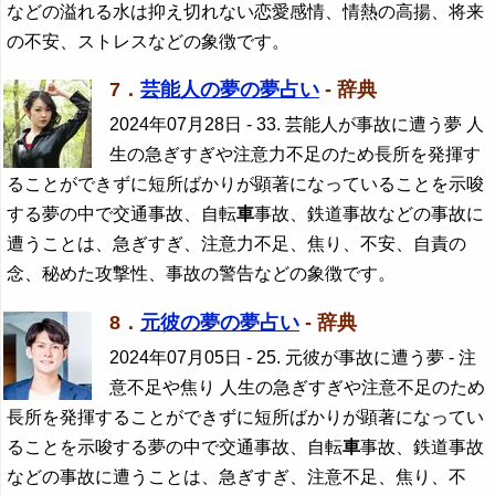
などの溢れる水は抑え切れない恋愛感情、情熱の高揚、将来
の不安、ストレスなどの象徴です。
7．
芸能人の夢の夢占い
- 辞典
2024年07月28日
- 33. 芸能人が事故に遭う夢 人
生の急ぎすぎや注意力不足のため長所を発揮す
ることができずに短所ばかりが顕著になっていることを示唆
する夢の中で交通事故、自転
車
事故、鉄道事故などの事故に
遭うことは、急ぎすぎ、注意力不足、焦り、不安、自責の
念、秘めた攻撃性、事故の警告などの象徴です。
8．
元彼の夢の夢占い
- 辞典
2024年07月05日
- 25. 元彼が事故に遭う夢 - 注
意不足や焦り 人生の急ぎすぎや注意不足のため
長所を発揮することができずに短所ばかりが顕著になってい
ることを示唆する夢の中で交通事故、自転
車
事故、鉄道事故
などの事故に遭うことは、急ぎすぎ、注意不足、焦り、不