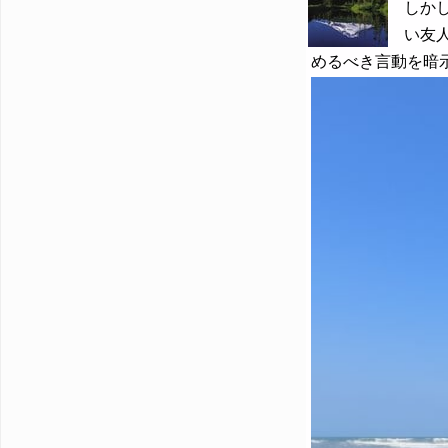
しか
い友
めるべき言動を暗