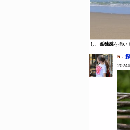
し、
孤独感
を抱い
5．
2024