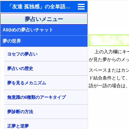
「友達 孤独感」の全単語を含む夢占い検索結果
東洋・西洋占星術
夢占いメニュー
AIゆめの夢占いチャット
ホラリー占星術
夢の世界
手相占いで未来診断
上の入力欄にキー
タロットカードで無料占い
ヨセフの夢占い
が見た夢からのメ
命名の姓名判断
夢占いの歴史
スペースまたはカ
飛星派風水で住宅開運
ド結合条件として
夢を見るメカニズム
語が一語の場合は
男と女の心理学と心理テスト
無意識の6種類のアーキタイプ
夢診断の方法
正夢と逆夢