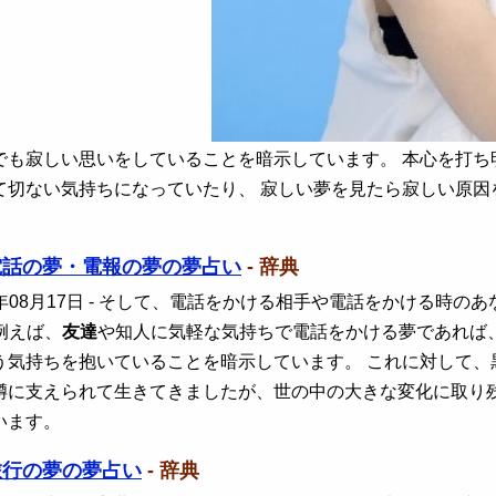
でも寂しい思いをしていることを暗示しています。 本心を打ち
て切ない気持ちになっていたり、 寂しい夢を見たら寂しい原
電話の夢・電報の夢の夢占い
- 辞典
年08月17日
- そして、電話をかける相手や電話をかける時の
例えば、
友達
や知人に気軽な気持ちで電話をかける夢であれば
う気持ちを抱いていることを暗示しています。 これに対して
噂に支えられて生きてきましたが、世の中の大きな変化に取り
います。
旅行の夢の夢占い
- 辞典