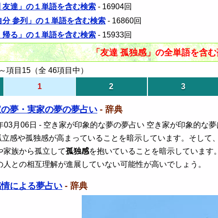
刻 友達」の１単語を含む検索
- 16904回
 自分 参列」の１単語を含む検索
- 16860回
に 帰る」の１単語を含む検索
- 15933回
「友達 孤独感」の全単語を含
項目15（全 46項目中）
1
2
3
家の夢・実家の夢の夢占い
- 辞典
年03月06日
- 空き家が印象的な夢の夢占い 空き家が印象的な
孤立感や孤独感が高まっていることを暗示しています。そして
や家族から孤立して
孤独感
を抱いていることを暗示しています
の人との相互理解が進展していない可能性が高いでしょう。
感情による夢占い
- 辞典