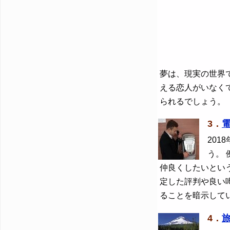
夢は、現実の世界
える恋人がいなく
られるでしょう。
3．
2018
う。 
仲良くしたいとい
定した評判や良い
ることを暗示して
4．