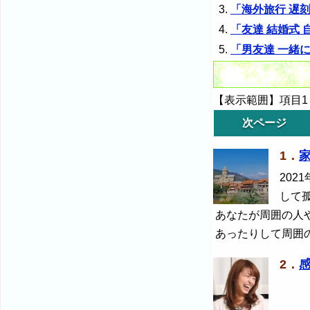
「海外旅行 遅
「友達 結婚式
「男友達 一緒
【表示範囲】項目1～
次ページ
1．
2021
して
あなたが周囲の人
あったりして周囲
2．