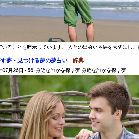
ていることを暗示しています。 人との出会いや絆を大切にし、
探す夢・見つける夢の夢占い
- 辞典
年07月26日
- 56. 身近な誰かを探す夢 身近な誰かを探す夢