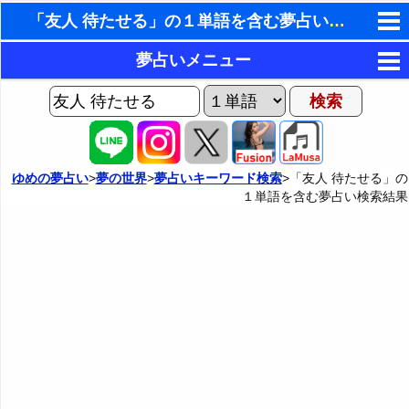
「友人 待たせる」の１単語を含む夢占い検索結果
東洋・西洋占星術
夢占いメニュー
ホラリー占星術
AIゆめの夢占いチャット
夢の世界
手相占いで未来診断
ヨセフの夢占い
夢占い掲示板
タロットカードで無料占い
ゆめの夢占い
>
夢の世界
>
夢占いキーワード検索
>「友人 待たせる」の
１単語を含む夢占い検索結果
夢占いの歴史
カテゴリー別夢占い
命名の姓名判断
夢を見るメカニズム
夢占い辞典
飛星派風水で住宅開運
無意識の6種類のアーキタイプ
人気の夢占い
男と女の心理学と心理テスト
夢診断の方法
正夢と逆夢
予知夢とデジャヴ