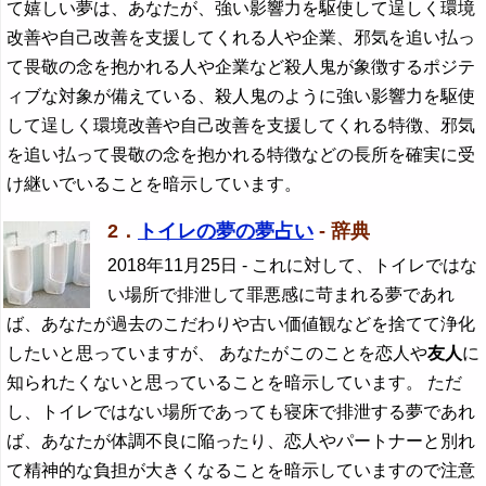
て嬉しい夢は、あなたが、強い影響力を駆使して逞しく環境
改善や自己改善を支援してくれる人や企業、邪気を追い払っ
て畏敬の念を抱かれる人や企業など殺人鬼が象徴するポジテ
ィブな対象が備えている、殺人鬼のように強い影響力を駆使
して逞しく環境改善や自己改善を支援してくれる特徴、邪気
を追い払って畏敬の念を抱かれる特徴などの長所を確実に受
け継いでいることを暗示しています。
2．
トイレの夢の夢占い
- 辞典
2018年11月25日
- これに対して、トイレではな
い場所で排泄して罪悪感に苛まれる夢であれ
ば、あなたが過去のこだわりや古い価値観などを捨てて浄化
したいと思っていますが、 あなたがこのことを恋人や
友人
に
知られたくないと思っていることを暗示しています。 ただ
し、トイレではない場所であっても寝床で排泄する夢であれ
ば、あなたが体調不良に陥ったり、恋人やパートナーと別れ
て精神的な負担が大きくなることを暗示していますので注意