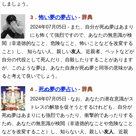
しましょう。
3．
怖い夢の夢占い
- 辞典
2024年07月05日
- また、自分が死ぬ夢はあまり
にも怖くて強烈ですので、あなたの無意識が検
閲（非道徳的なこと、危険なこと、怖いことなどを改変する
こと）し、 知らない人、親しい
友人
、近親者、ペットなどが
自分の代役として死んだり、自殺したりすることがあります
が、このような夢は、あなた自身が死ぬ夢と同等の意味があ
ると考えて良いでしょう。
4．
死ぬ夢の夢占い
- 辞典
2024年07月05日
- なお、あなたの潜在意識がス
トレスの解放を促そうとするけれども、自分が
死ぬ夢はあまりにも強烈であったり、衝撃的であったりする
ため、あなたの無意識が検閲（非道徳的なことや危険なこと
などを改変すること）し、知らない人、親しい
友人
、近親