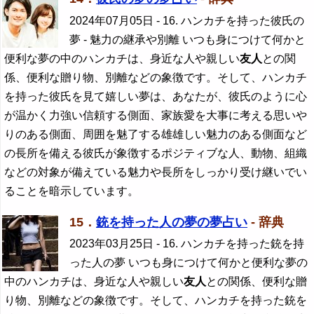
2024年07月05日
- 16. ハンカチを持った彼氏の
夢 - 魅力の継承や別離 いつも身につけて何かと
便利な夢の中のハンカチは、身近な人や親しい
友人
との関
係、便利な贈り物、別離などの象徴です。そして、ハンカチ
を持った彼氏を見て嬉しい夢は、あなたが、彼氏のように心
が温かく力強い信頼する側面、家族愛を大事に考える思いや
りのある側面、周囲を魅了する雄雄しい魅力のある側面など
の長所を備える彼氏が象徴するポジティブな人、動物、組織
などの対象が備えている魅力や長所をしっかり受け継いでい
ることを暗示しています。
15．
銃を持った人の夢の夢占い
- 辞典
2023年03月25日
- 16. ハンカチを持った銃を持
った人の夢 いつも身につけて何かと便利な夢の
中のハンカチは、身近な人や親しい
友人
との関係、便利な贈
り物、別離などの象徴です。そして、ハンカチを持った銃を