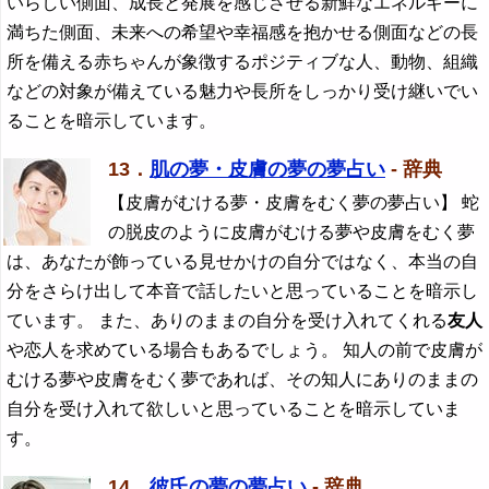
いらしい側面、成長と発展を感じさせる新鮮なエネルギーに
満ちた側面、未来への希望や幸福感を抱かせる側面などの長
所を備える赤ちゃんが象徴するポジティブな人、動物、組織
などの対象が備えている魅力や長所をしっかり受け継いでい
ることを暗示しています。
13．
肌の夢・皮膚の夢の夢占い
- 辞典
【皮膚がむける夢・皮膚をむく夢の夢占い】 蛇
の脱皮のように皮膚がむける夢や皮膚をむく夢
は、あなたが飾っている見せかけの自分ではなく、本当の自
分をさらけ出して本音で話したいと思っていることを暗示し
ています。 また、ありのままの自分を受け入れてくれる
友人
や恋人を求めている場合もあるでしょう。 知人の前で皮膚が
むける夢や皮膚をむく夢であれば、その知人にありのままの
自分を受け入れて欲しいと思っていることを暗示していま
す。
14．
彼氏の夢の夢占い
- 辞典