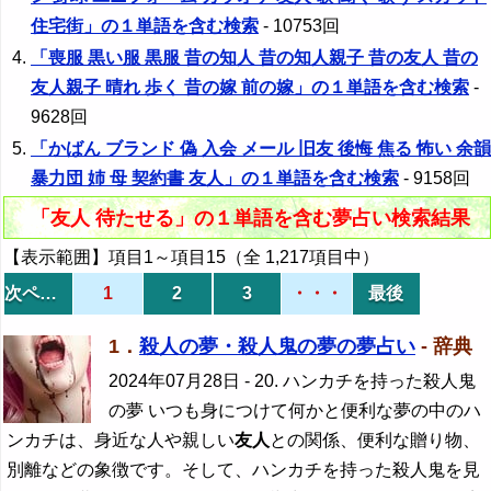
住宅街」の１単語を含む検索
- 10753回
「喪服 黒い服 黒服 昔の知人 昔の知人親子 昔の友人 昔の
友人親子 晴れ 歩く 昔の嫁 前の嫁」の１単語を含む検索
-
9628回
「かばん ブランド 偽 入会 メール 旧友 後悔 焦る 怖い 余韻
暴力団 姉 母 契約書 友人」の１単語を含む検索
- 9158回
「友人 待たせる」の１単語を含む夢占い検索結果
【表示範囲】項目1～項目15（全 1,217項目中）
次ページ
1
2
3
・・・
最後
1．
殺人の夢・殺人鬼の夢の夢占い
- 辞典
2024年07月28日
- 20. ハンカチを持った殺人鬼
の夢 いつも身につけて何かと便利な夢の中のハ
ンカチは、身近な人や親しい
友人
との関係、便利な贈り物、
別離などの象徴です。そして、ハンカチを持った殺人鬼を見