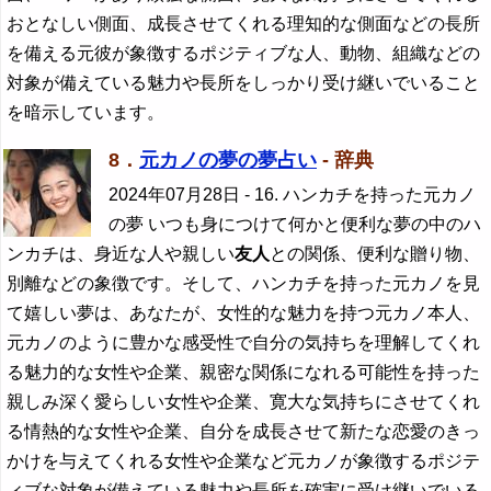
おとなしい側面、成長させてくれる理知的な側面などの長所
を備える元彼が象徴するポジティブな人、動物、組織などの
対象が備えている魅力や長所をしっかり受け継いでいること
を暗示しています。
8．
元カノの夢の夢占い
- 辞典
2024年07月28日
- 16. ハンカチを持った元カノ
の夢 いつも身につけて何かと便利な夢の中のハ
ンカチは、身近な人や親しい
友人
との関係、便利な贈り物、
別離などの象徴です。そして、ハンカチを持った元カノを見
て嬉しい夢は、あなたが、女性的な魅力を持つ元カノ本人、
元カノのように豊かな感受性で自分の気持ちを理解してくれ
る魅力的な女性や企業、親密な関係になれる可能性を持った
親しみ深く愛らしい女性や企業、寛大な気持ちにさせてくれ
る情熱的な女性や企業、自分を成長させて新たな恋愛のきっ
かけを与えてくれる女性や企業など元カノが象徴するポジテ
ィブな対象が備えている魅力や長所を確実に受け継いでいる