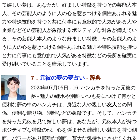
て嬉しい夢は、あなたが、好ましい特徴を持つその芸能人本
人、その芸能人のように人の心を惹きつける個性あふれる魅
力や特殊技能を持つと共に何事にも意欲的で人気がある人や
企業などその芸能人が象徴するポジティブな対象が備えてい
る、その芸能人本人のような好ましい特徴、その芸能人のよ
うに人の心を惹きつける個性あふれる魅力や特殊技能を持つ
と共に何事にも意欲的で人気がある特徴などの長所を確実に
受け継いでいることを暗示しています。
7．
元彼の夢の夢占い
- 辞典
2024年07月05日
- 16. ハンカチを持った元彼の
夢 - 魅力の継承や別離 いつも身につけて何かと
便利な夢の中のハンカチは、身近な人や親しい
友人
との関
係、便利な贈り物、別離などの象徴です。そして、ハンカチ
を持った元彼を見て嬉しい夢は、あなたが、元彼本人が持つ
ポジティブな特徴の他、心を弾ませる雄雄しい魅力を持つ側
面、パワーがあり頑強な側面、寛大な気持ちにさせてくれる