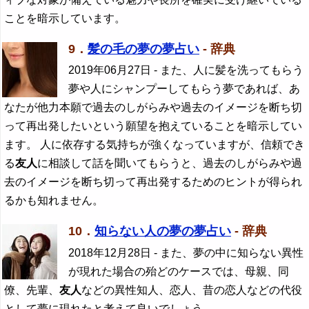
ことを暗示しています。
9．
髪の毛の夢の夢占い
- 辞典
2019年06月27日
- また、人に髪を洗ってもらう
夢や人にシャンプーしてもらう夢であれば、あ
なたが他力本願で過去のしがらみや過去のイメージを断ち切
って再出発したいという願望を抱えていることを暗示してい
ます。 人に依存する気持ちが強くなっていますが、信頼でき
る
友人
に相談して話を聞いてもらうと、過去のしがらみや過
去のイメージを断ち切って再出発するためのヒントが得られ
るかも知れません。
10．
知らない人の夢の夢占い
- 辞典
2018年12月28日
- また、夢の中に知らない異性
が現れた場合の殆どのケースでは、母親、同
僚、先輩、
友人
などの異性知人、恋人、昔の恋人などの代役
として夢に現れたと考えて良いでしょう。