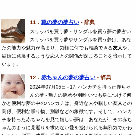
11．
靴の夢の夢占い
- 辞典
スリッパを買う夢・サンダルを買う夢の夢占い
スリッパを買う夢やサンダルを買う夢は、あな
たの能力や魅力が高まり、気軽に何でも相談できる
友人
や、
結婚に発展するような恋人との関係が深まることを暗示して
います。
12．
赤ちゃんの夢の夢占い
- 辞典
2024年07月05日
- 17. ハンカチを持った赤ちゃ
んの夢 - 魅力の継承や別離 いつも身につけて何
かと便利な夢の中のハンカチは、身近な人や親しい
友人
との
関係、便利な贈り物、別離などの象徴です。そして、ハンカ
チを持った赤ちゃんを見て嬉しい夢は、あなたが、その赤ち
ゃんのように見返りを求めない愛を授けられる無邪気でかわ