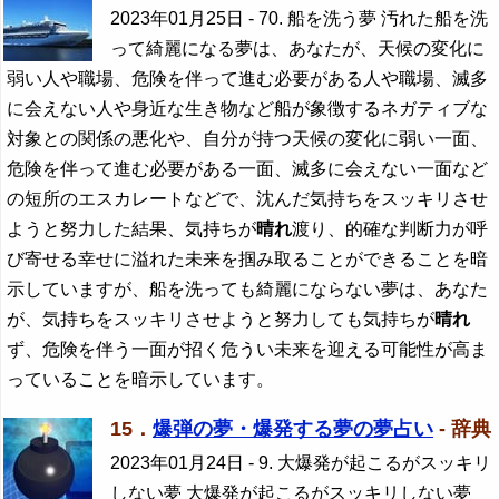
2023年01月25日
- 70. 船を洗う夢 汚れた船を洗
って綺麗になる夢は、あなたが、天候の変化に
弱い人や職場、危険を伴って進む必要がある人や職場、滅多
に会えない人や身近な生き物など船が象徴するネガティブな
対象との関係の悪化や、自分が持つ天候の変化に弱い一面、
危険を伴って進む必要がある一面、滅多に会えない一面など
の短所のエスカレートなどで、沈んだ気持ちをスッキリさせ
ようと努力した結果、気持ちが
晴れ
渡り、的確な判断力が呼
び寄せる幸せに溢れた未来を掴み取ることができることを暗
示していますが、船を洗っても綺麗にならない夢は、あなた
が、気持ちをスッキリさせようと努力しても気持ちが
晴れ
ず、危険を伴う一面が招く危うい未来を迎える可能性が高ま
っていることを暗示しています。
15．
爆弾の夢・爆発する夢の夢占い
- 辞典
2023年01月24日
- 9. 大爆発が起こるがスッキリ
しない夢 大爆発が起こるがスッキリしない夢