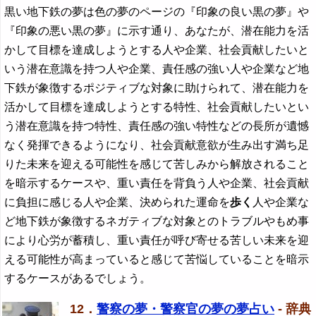
黒い地下鉄の夢は色の夢のページの『印象の良い黒の夢』や
『印象の悪い黒の夢』に示す通り、あなたが、潜在能力を活
かして目標を達成しようとする人や企業、社会貢献したいと
いう潜在意識を持つ人や企業、責任感の強い人や企業など地
下鉄が象徴するポジティブな対象に助けられて、潜在能力を
活かして目標を達成しようとする特性、社会貢献したいとい
う潜在意識を持つ特性、責任感の強い特性などの長所が遺憾
なく発揮できるようになり、社会貢献意欲が生み出す満ち足
りた未来を迎える可能性を感じて苦しみから解放されること
を暗示するケースや、重い責任を背負う人や企業、社会貢献
に負担に感じる人や企業、決められた運命を
歩く
人や企業な
ど地下鉄が象徴するネガティブな対象とのトラブルやもめ事
により心労が蓄積し、重い責任が呼び寄せる苦しい未来を迎
える可能性が高まっていると感じて苦悩していることを暗示
するケースがあるでしょう。
12．
警察の夢・警察官の夢の夢占い
- 辞典