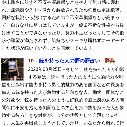
や未熟さに対する不安や罪悪感などを抱えて無力感に襲わ
れ、焦燥感やストレスから解放されるための自己承認欲求、
困難な状況から脱出するための自己変革願望などが高まっ
て、自分なりに努力はしていますが、優柔不断な性格から抜
け出すことができなかったり、努力不足だったりしてその欲
求や願望が満たされず、気持ちがスッキリ
晴れ
ずにモヤモヤ
した状態が続いていることを暗示しています。
10．
銃を持った人の夢の夢占い
- 辞典
2023年03月25日
- そして、銃を持った人が自殺
する夢は、銃を持った人のように性的能力や利
益を生み出す能力を持つ男性的魅力のある側面などの長所を
備える銃を持った人が象徴する前向きな人、動物、団体など
の対象や、銃を持った人のように好戦的で威圧感のある人間
関係に不安を抱える側面などの欠点を持つ銃を持った人が象
徴する後ろ向きな対象が、自分の代役として自殺していた
り、人生を再出発しようとしていたり、あなたから離れて行