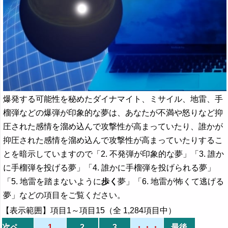
爆発する可能性を秘めたダイナマイト、ミサイル、地雷、手
榴弾などの爆弾が印象的な夢は、あなたが不満や怒りなど抑
圧された感情を溜め込んで攻撃性が高まっていたり、誰かが
抑圧された感情を溜め込んで攻撃性が高まっていたりするこ
とを暗示していますので「2. 不発弾が印象的な夢」「3. 誰か
に手榴弾を投げる夢」「4. 誰かに手榴弾を投げられる夢」
「5. 地雷を踏まないように
歩く
夢」「6. 地雷が怖くて逃げる
夢」などの項目をご覧ください。
【表示範囲】項目1～項目15（全 1,284項目中）
次ページ
1
2
3
・・・
最後