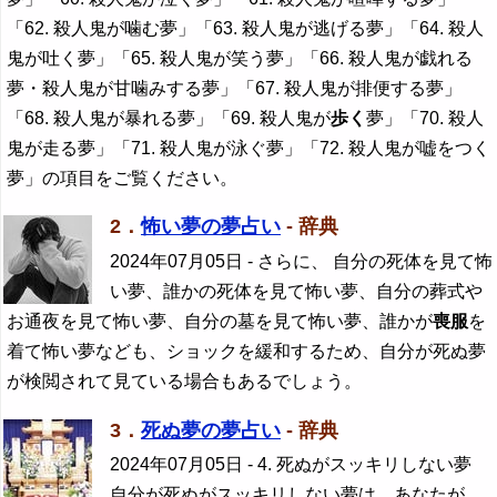
「62. 殺人鬼が噛む夢」「63. 殺人鬼が逃げる夢」「64. 殺人
鬼が吐く夢」「65. 殺人鬼が笑う夢」「66. 殺人鬼が戯れる
夢・殺人鬼が甘噛みする夢」「67. 殺人鬼が排便する夢」
「68. 殺人鬼が暴れる夢」「69. 殺人鬼が
歩く
夢」「70. 殺人
鬼が走る夢」「71. 殺人鬼が泳ぐ夢」「72. 殺人鬼が嘘をつく
夢」の項目をご覧ください。
2．
怖い夢の夢占い
- 辞典
2024年07月05日
- さらに、 自分の死体を見て怖
い夢、誰かの死体を見て怖い夢、自分の葬式や
お通夜を見て怖い夢、自分の墓を見て怖い夢、誰かが
喪服
を
着て怖い夢なども、ショックを緩和するため、自分が死ぬ夢
が検閲されて見ている場合もあるでしょう。
3．
死ぬ夢の夢占い
- 辞典
2024年07月05日
- 4. 死ぬがスッキリしない夢
自分が死ぬがスッキリしない夢は、あなたが、