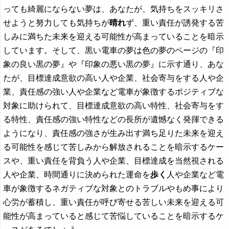
っても綺麗にならない夢は、あなたが、気持ちをスッキリさ
せようと努力しても気持ちが
晴れ
ず、重い責任が誘発する苦
しみに満ちた未来を迎える可能性が高まっていることを暗示
しています。そして、黒い電車の夢は色の夢のページの『印
象の良い黒の夢』や『印象の悪い黒の夢』に示す通り、あな
たが、目標達成意欲の高い人や企業、社会寄与をする人や企
業、責任感の強い人や企業など電車が象徴するポジティブな
対象に助けられて、目標達成意欲の高い特性、社会寄与をす
る特性、責任感の強い特性などの長所が遺憾なく発揮できる
ようになり、責任感の強さが生み出す満ち足りた未来を迎え
る可能性を感じて苦しみから解放されることを暗示するケー
スや、重い責任を背負う人や企業、目標達成を当然視される
人や企業、時間通りに決められた運命を
歩く
人や企業など電
車が象徴するネガティブな対象とのトラブルやもめ事により
心労が蓄積し、重い責任が呼び寄せる苦しい未来を迎える可
能性が高まっていると感じて苦悩していることを暗示するケ