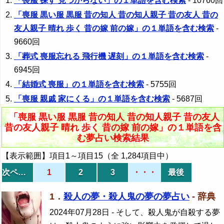
「喪服 探す 見つからない」の１単語を含む検索
- 10760回
「喪服 黒い服 黒服 昔の知人 昔の知人親子 昔の友人 昔の
友人親子 晴れ 歩く 昔の嫁 前の嫁」の１単語を含む検索
-
9660回
「葬式 喪服忘れる 飛行機 遅刻」の１単語を含む検索
-
6945回
「結婚式 喪服」の１単語を含む検索
- 5755回
「喪服 親戚 家にくる」の１単語を含む検索
- 5687回
「喪服 黒い服 黒服 昔の知人 昔の知人親子 昔の友人
昔の友人親子 晴れ 歩く 昔の嫁 前の嫁」の１単語を含
む夢占い検索結果
【表示範囲】項目1～項目15（全 1,284項目中）
次ページ
1
2
3
・・・
最後
1．
殺人の夢・殺人鬼の夢の夢占い
- 辞典
2024年07月28日
- そして、殺人鬼が自殺する夢