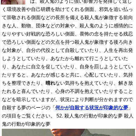
は、殺人鬼のように強い影響力を発揮して逞し
く環境改善や自己研鑽を助けてくれる側面、邪気を追い払っ
て崇敬される側面などの長所を備える殺人鬼が象徴する前向
きな人、動物、団体などの対象や、殺人鬼のように感情的に
なりやすい好戦的な恐ろしい側面、畏怖の念を持たせる残忍
で恐ろしい側面などの欠点を持つ殺人鬼が象徴する後ろ向き
な対象が、自分の代役として自殺していたり、人生を再出発
しようとしていたり、あなたから離れて行こうとしていた
り、あなたに自立を促していたり、自身を罰しようとしてい
たりすると、あなたが感じると共に、心配していたり、気持
ちを整理できたり、
晴れ
ない気持ちを抱えていたり、解き放
たれると喜んでいたり、心身の不調を抱えていたりすること
などを暗示していますが、状況により判断が分かれますので
自殺する夢のページの「
何かが自殺する状況が印象的な夢
」
の項目をご覧ください。 52. 殺人鬼の行動が印象的な夢 殺人
鬼の行動が印象的な夢