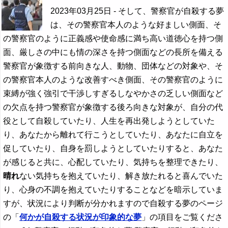
2023年03月25日
- そして、警察官が自殺する夢
は、その警察官本人のような好ましい側面、そ
の警察官のように正義感や使命感に満ち高い道徳心を持つ側
面、厳しさの中にも情の深さを持つ側面などの長所を備える
警察官が象徴する前向きな人、動物、団体などの対象や、そ
の警察官本人のような改善すべき側面、その警察官のように
束縛が強く強引で干渉しすぎるしなやかさの乏しい側面など
の欠点を持つ警察官が象徴する後ろ向きな対象が、自分の代
役として自殺していたり、人生を再出発しようとしていた
り、あなたから離れて行こうとしていたり、あなたに自立を
促していたり、自身を罰しようとしていたりすると、あなた
が感じると共に、心配していたり、気持ちを整理できたり、
晴れ
ない気持ちを抱えていたり、解き放たれると喜んでいた
り、心身の不調を抱えていたりすることなどを暗示していま
すが、状況により判断が分かれますので自殺する夢のページ
の「
何かが自殺する状況が印象的な夢
」の項目をご覧くださ