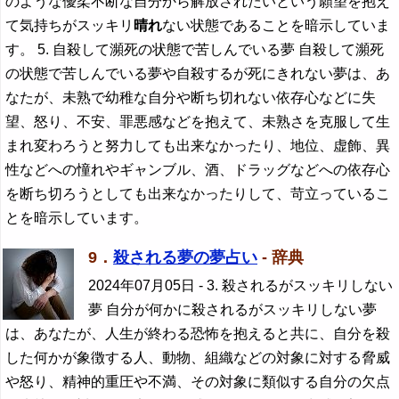
のような優柔不断な自分から解放されたいという願望を抱え
て気持ちがスッキリ
晴れ
ない状態であることを暗示していま
す。 5. 自殺して瀕死の状態で苦しんでいる夢 自殺して瀕死
の状態で苦しんでいる夢や自殺するが死にきれない夢は、あ
なたが、未熟で幼稚な自分や断ち切れない依存心などに失
望、怒り、不安、罪悪感などを抱えて、未熟さを克服して生
まれ変わろうと努力しても出来なかったり、地位、虚飾、異
性などへの憧れやギャンブル、酒、ドラッグなどへの依存心
を断ち切ろうとしても出来なかったりして、苛立っているこ
とを暗示しています。
9．
殺される夢の夢占い
- 辞典
2024年07月05日
- 3. 殺されるがスッキリしない
夢 自分が何かに殺されるがスッキリしない夢
は、あなたが、人生が終わる恐怖を抱えると共に、自分を殺
した何かが象徴する人、動物、組織などの対象に対する脅威
や怒り、精神的重圧や不満、その対象に類似する自分の欠点