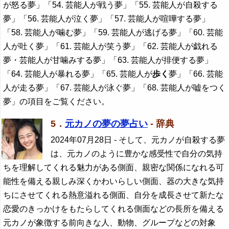
が怒る夢」「54. 芸能人が戦う夢」「55. 芸能人が自殺する
夢」「56. 芸能人が泣く夢」「57. 芸能人が喧嘩する夢」
「58. 芸能人が噛む夢」「59. 芸能人が逃げる夢」「60. 芸能
人が吐く夢」「61. 芸能人が笑う夢」「62. 芸能人が戯れる
夢・芸能人が甘噛みする夢」「63. 芸能人が排便する夢」
「64. 芸能人が暴れる夢」「65. 芸能人が
歩く
夢」「66. 芸能
人が走る夢」「67. 芸能人が泳ぐ夢」「68. 芸能人が嘘をつく
夢」の項目をご覧ください。
5．
元カノの夢の夢占い
- 辞典
2024年07月28日
- そして、元カノが自殺する夢
は、元カノのように豊かな感受性で自分の気持
ちを理解してくれる魅力がある側面、親密な関係になれる可
能性を備える親しみ深くかわいらしい側面、器の大きな気持
ちにさせてくれる熱意溢れる側面、自分を成長させて新たな
恋愛のきっかけをもたらしてくれる側面などの長所を備える
元カノが象徴する前向きな人、動物、グループなどの対象