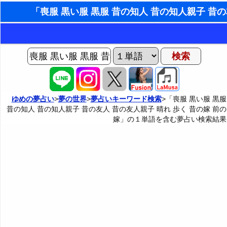
AIゆめの夢占いチャット
夢の世界
ヨセフの夢占い
夢占い掲示板
タ
ゆめの夢占い
>
夢の世界
>
夢占いキーワード検索
>「喪服 黒い服 黒服
昔の知人 昔の知人親子 昔の友人 昔の友人親子 晴れ 歩く 昔の嫁 前の
夢占いの歴史
カテゴリー別夢占い
嫁」の１単語を含む夢占い検索結果
夢を見るメカニズム
夢占い辞典
無意識の6種類のアーキタイプ
人気の夢占い
男と
夢診断の方法
正夢と逆夢
予知夢とデジャヴ