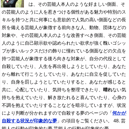
は、その芸能人本人のような好ましい側面、そ
の芸能人のように人を惹きつける個性がある魅力や特別のス
キルを持つと共に何事にも意欲的で人気の高い側面などの長
所を備える芸能人が象徴する前向きな人、動物、団体などの
対象や、その芸能人本人のような改善すべき側面、その芸能
人のように自己顕示欲や認められたい欲求が強く醜いゴシッ
プが多いルックスだけの飾りに憧れている側面などの欠点を
持つ芸能人が象徴する後ろ向きな対象が、自分の代役として
自殺していたり、人生を再出発しようとしていたり、あなた
から離れて行こうとしていたり、あなたに自立を促していた
り、自身を罰しようとしていたりすると、あなたが感じると
共に、心配していたり、気持ちを整理できたり、
晴れ
ない気
持ちを抱えていたり、解き放たれると喜んでいたり、心身の
不調を抱えていたりすることなどを暗示していますが、状況
により判断が分かれますので自殺する夢のページの「
何かが
自殺する状況が印象的な夢
」の項目をご覧ください。 48. 芸
能人の行動が印象的な夢 芸能人の行動が印象的な夢