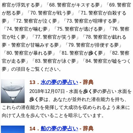
察官が浮気する夢」「68. 警察官がキスする夢」「69. 警察官
が怒る夢」「70. 警察官が戦う夢」「71. 警察官が自殺する
夢」「72. 警察官が泣く夢」「73. 警察官が喧嘩する夢」
「74. 警察官が噛む夢」「75. 警察官が逃げる夢」「76. 警察
官が吐く夢」「77. 警察官が笑う夢」「78. 警察官が戯れる
夢・警察官が甘噛みする夢」「79. 警察官が排便する夢」
「80. 警察官が暴れる夢」「81. 警察官が
歩く
夢」「82. 警察
官が走る夢」「83. 警察官が泳ぐ夢」「84. 警察官が嘘をつく
夢」の項目をご覧ください。
13．
水の夢の夢占い
- 辞典
2018年12月07日
- 水面を
歩く
夢の夢占い 水面を
歩く
夢は、あなたが並外れた潜在能力を持ち、
これらの潜在能力を発揮して大成功を収められるよう未来に
向けて人生を歩んでいることを暗示しています。
14．
船の夢の夢占い
- 辞典