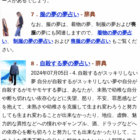
ースがあるでしょう。
7．
服の夢の夢占い
- 辞典
なお、服の夢は、着物の夢、制服の夢および
喪
服
の夢にも関連しますので、
着物の夢の夢占
い
、
制服の夢の夢占い
および
喪服
の夢の夢占い
もご覧くだ
さい。
8．
自殺する夢の夢占い
- 辞典
2024年07月05日
- 4. 自殺するがスッキリしない
夢 自分が自殺するがスッキリしない夢や自分が
自殺するがモヤモヤする夢は、あなたが、未熟で幼稚な自分
や断ち切れない依存心などに失望、怒り、不安、罪悪感など
を抱えて、未熟さや幼稚さを克服して生まれ変わろうと努力
しても生まれ変わることが出来なかったり、地位、虚飾、魅
力的な異性などへの憧れやギャンブル、酒、ドラッグなどへ
の依存心を断ち切ろうと努力しても出来なかったりして、こ