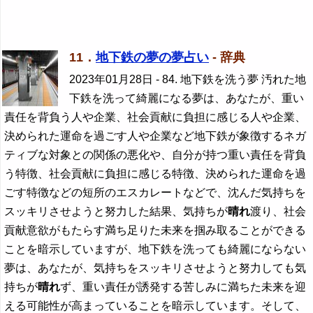
11．
地下鉄の夢の夢占い
- 辞典
2023年01月28日
- 84. 地下鉄を洗う夢 汚れた地
下鉄を洗って綺麗になる夢は、あなたが、重い
責任を背負う人や企業、社会貢献に負担に感じる人や企業、
決められた運命を過ごす人や企業など地下鉄が象徴するネガ
ティブな対象との関係の悪化や、自分が持つ重い責任を背負
う特徴、社会貢献に負担に感じる特徴、決められた運命を過
ごす特徴などの短所のエスカレートなどで、沈んだ気持ちを
スッキリさせようと努力した結果、気持ちが
晴れ
渡り、社会
貢献意欲がもたらす満ち足りた未来を掴み取ることができる
ことを暗示していますが、地下鉄を洗っても綺麗にならない
夢は、あなたが、気持ちをスッキリさせようと努力しても気
持ちが
晴れ
ず、重い責任が誘発する苦しみに満ちた未来を迎
える可能性が高まっていることを暗示しています。そして、