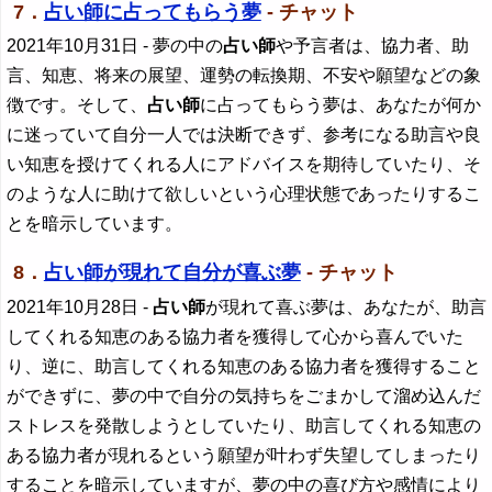
7．
占い師に占ってもらう夢
- チャット
2021年10月31日
- 夢の中の
占い師
や予言者は、協力者、助
言、知恵、将来の展望、運勢の転換期、不安や願望などの象
徴です。そして、
占い師
に占ってもらう夢は、あなたが何か
に迷っていて自分一人では決断できず、参考になる助言や良
い知恵を授けてくれる人にアドバイスを期待していたり、そ
のような人に助けて欲しいという心理状態であったりするこ
とを暗示しています。
8．
占い師が現れて自分が喜ぶ夢
- チャット
2021年10月28日
-
占い師
が現れて喜ぶ夢は、あなたが、助言
してくれる知恵のある協力者を獲得して心から喜んでいた
り、逆に、助言してくれる知恵のある協力者を獲得すること
ができずに、夢の中で自分の気持ちをごまかして溜め込んだ
ストレスを発散しようとしていたり、助言してくれる知恵の
ある協力者が現れるという願望が叶わず失望してしまったり
することを暗示していますが、夢の中の喜び方や感情により