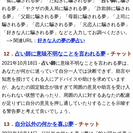
「狐に騙される夢」「たぬきに騙される夢」「
占い師
に騙さ
れる夢」「ヤクザの美人局に騙される夢」「詐欺師に騙され
る夢」「父親に騙される夢」「母親に騙される夢」「上司に
騙される夢」「恋人に騙される夢」「元恋人に騙される夢」
「好きな人に騙される夢」などと入力してお調べください。
--> 関連URL：
好きな人の夢の夢占い
12．
占い師に意味不明なことを言われる夢
- チャット
2021年10月18日
-
占い師
に意味不明なことを言われる夢は、
あなたが何かに迷っていて自分一人では決断できず、助言や
知恵を授けてくれる人にアドバイスや助けを求めています
が、あなたの固定観念が強すぎて周囲の意見や助言を受け入
れられない状態であったり、周囲の人に対するあなたの配慮
が足りずに自分の意見を押し通していたりすることを示唆す
る警告夢と考えて良いでしょう。
13．
自分以外の何かを喜ぶ夢
- チャット