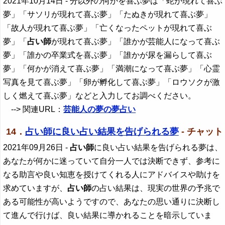
2021年10月14日
- 分以外の何かを喜ぶ夢は「蛇が現れて喜ぶ
夢」「サソリが現れて喜ぶ夢」「たぬきが現れて喜ぶ夢」
「故人が現れて喜ぶ夢」「亡くなったペットが現れて喜ぶ
夢」「
占い師
が現れて喜ぶ夢」「誰かが芸能人になって喜ぶ
夢」「誰かの卒業式を喜ぶ夢」「誰かが尿を漏らして喜ぶ
夢」「何かが消えて喜ぶ夢」「満潮になって喜ぶ夢」「心霊
写真を見て喜ぶ夢」「卵が孵化して喜ぶ夢」「ロウソクが激
しく燃えて喜ぶ夢」などと入力してお調べください。
--> 関連URL：
芸能人の夢の夢占い
14．
占い師に良い占い結果を告げられる夢
- チャット
2021年09月26日
-
占い師
に良い占い結果を告げられる夢は、
あなたが何かに迷っていて自分一人では決断できず、参考に
なる助言や良い知恵を授けてくれる人にアドバイスや助けを
求めていますが、
占い師
の占い結果は、現実の世界の予兆で
ある可能性が高いようですので、あなたの思い通りに決断し
て進んで行けば、良い結果に導かれることを暗示していま