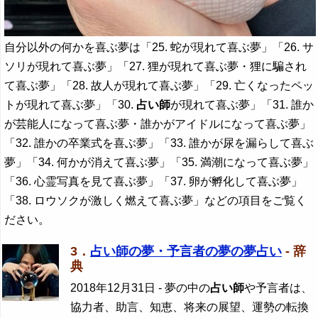
自分以外の何かを喜ぶ夢は「25. 蛇が現れて喜ぶ夢」「26. サ
ソリが現れて喜ぶ夢」「27. 狸が現れて喜ぶ夢・狸に騙され
て喜ぶ夢」「28. 故人が現れて喜ぶ夢」「29. 亡くなったペッ
トが現れて喜ぶ夢」「30.
占い師
が現れて喜ぶ夢」「31. 誰か
が芸能人になって喜ぶ夢・誰かがアイドルになって喜ぶ夢」
「32. 誰かの卒業式を喜ぶ夢」「33. 誰かが尿を漏らして喜ぶ
夢」「34. 何かが消えて喜ぶ夢」「35. 満潮になって喜ぶ夢」
「36. 心霊写真を見て喜ぶ夢」「37. 卵が孵化して喜ぶ夢」
「38. ロウソクが激しく燃えて喜ぶ夢」などの項目をご覧く
ださい。
3．
占い師の夢・予言者の夢の夢占い
- 辞
典
2018年12月31日
- 夢の中の
占い師
や予言者は、
協力者、助言、知恵、将来の展望、運勢の転換