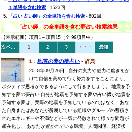
１単語を含む検索
- 1523回
「占い 占い師」の全単語を含む検索
- 802回
「占い師」の全単語を含む夢占い検索結果
【表示範囲】項目1～項目15（全 99項目中）
次ページ
1
2
3
・・・
最後
1．
地震の夢の夢占い
- 辞典
2018年09月26日
- 自分の実力や魅力に磨きをか
けて自信を高めて行く努力をすることにより、
ポジティブ思考ができるようにして行きましょう。 地震を予
知する夢の夢占い 自分が地震を予知する夢や
占い師
が地震を
予知する夢は、実際の地震を予知しているのではなく、あな
た自身またはあなたが所属している組織やグループの蓄積さ
れたエネルギーや不満などが一気に発散されて様々な問題が
顕在化し、 あなたが置かれている環境、人間関係、経済状