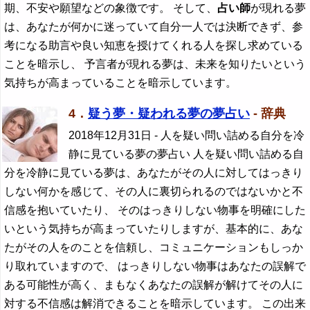
期、不安や願望などの象徴です。 そして、
占い師
が現れる夢
は、あなたが何かに迷っていて自分一人では決断できず、参
考になる助言や良い知恵を授けてくれる人を探し求めている
ことを暗示し、 予言者が現れる夢は、未来を知りたいという
気持ちが高まっていることを暗示しています。
4．
疑う夢・疑われる夢の夢占い
- 辞典
2018年12月31日
- 人を疑い問い詰める自分を冷
静に見ている夢の夢占い 人を疑い問い詰める自
分を冷静に見ている夢は、あなたがその人に対してはっきり
しない何かを感じて、その人に裏切られるのではないかと不
信感を抱いていたり、 そのはっきりしない物事を明確にした
いという気持ちが高まっていたりしますが、基本的に、あな
たがその人をのことを信頼し、コミュニケーションもしっか
り取れていますので、 はっきりしない物事はあなたの誤解で
ある可能性が高く、まもなくあなたの誤解が解けてその人に
対する不信感は解消できることを暗示しています。 この出来