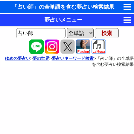
「占い師」の全単語を含む夢占い検索結果
東洋・西洋占星術
夢占いメニュー
ホラリー占星術
AIゆめの夢占いチャット
夢の世界
手相占いで未来診断
ヨセフの夢占い
夢占い掲示板
タロットカードで無料占い
ゆめの夢占い
>
夢の世界
>
夢占いキーワード検索
>「占い師」の全単語
を含む夢占い検索結果
夢占いの歴史
カテゴリー別夢占い
命名の姓名判断
夢を見るメカニズム
夢占い辞典
飛星派風水で住宅開運
無意識の6種類のアーキタイプ
人気の夢占い
男と女の心理学と心理テスト
夢診断の方法
正夢と逆夢
予知夢とデジャヴ