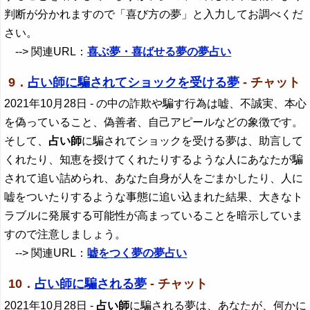
判断が分かれますので「喜び方の夢」と入力してお調べくだ
さい。
--> 関連URL：
喜ぶ夢・喜ばせる夢の夢占い
9．
占い師に騙されてショックを受ける夢
- チャット
2021年10月28日
- の中の詐欺や騙す行為は嘘、不誠実、本心
を偽っていること、偽善者、自己アピールなどの象徴です。
そして、
占い師
に騙されてショックを受ける夢は、助言して
くれたり、知恵を授けてくれたりするような人にあなたが騙
されて追い詰められ、あなた自身が人をごまかしたり、人に
嘘をついたりするような事態に追い込まれた結果、大きなト
ラブルに発展する可能性が高まっていることを暗示していま
すので注意しましょう。
--> 関連URL：
嘘をつく夢の夢占い
10．
占い師に騙される夢
- チャット
2021年10月28日
-
占い師
に騙される夢は、あなたが、何かに