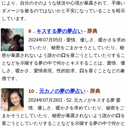
により、自分のそのような状況や心境が暴露されて、手痛い
ダメージを被るのではないかと不安になっていることを暗示
しています。
9．
キスする夢の夢占い
- 辞典
2024年07月05日
- 愛情、優しさ、暖かさを求め
ていたり、秘密をごまかそうとしていたり、秘
密が暴露されないよう誰かの
口
を塞ごうとしていたりするこ
となどを示唆する夢の中で何かとキスすることは、愛情、優
しさ、暖かさ、愛情表現、性的欲求、
口
を塞ぐことなどの象
徴です。
10．
元カノの夢の夢占い
- 辞典
2024年07月28日
- 52. 元カノがキスする夢 愛
情、優しさ、暖かさを求めていたり、秘密をご
まかそうとしていたり、秘密が暴露されないよう誰かの
口
を
塞ごうとしていたりすることなどを示唆する夢の中で何かと