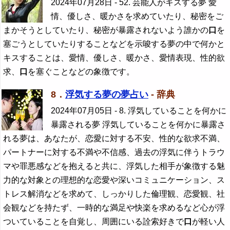
2024年07月28日
- 52. 芸能人がキスする夢 愛
情、優しさ、暖かさを求めていたり、秘密をご
まかそうとしていたり、秘密が暴露されないよう誰かの
口
を
塞ごうとしていたりすることなどを示唆する夢の中で何かと
キスすることは、愛情、優しさ、暖かさ、愛情表現、性的欲
求、
口
を塞ぐことなどの象徴です。
8．
浮気する夢の夢占い
- 辞典
2024年07月05日
- 8. 浮気していることを何かに
暴露される夢 浮気していることを何かに暴露さ
れる夢は、あなたが、恋愛に対する不安、性的な欲求不満、
パートナーに対する不満や不信感、過去の浮気に伴うトラウ
マや罪悪感などを抱えると共に、浮気した相手が象徴する魅
力的な対象との理想的な恋愛や深いコミュニケーション、ス
トレス解消などを求めて、しっかりした倫理観、恋愛観、社
会観などを持たず、一時的な満足や快楽を求めるなど心が浮
ついていることを自覚し、周囲にいる詮索好きで
口
が軽い人