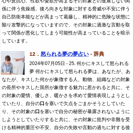
心や反抗心、性欲や愛欲が高まるその対象との進展しない関
係に伴う焦燥感、後ろ向きな対象に対する脅威や不安に伴う
自己防衛本能などが高まって葛藤し、精神的に危険な状態に
陥り攻撃的になっていますので、その対象に過激な言動を取
って関係が悪化してしまう可能性が高まっていることを暗示
しています。
12．
怒られる夢の夢占い
- 辞典
2024年07月05日
- 25. 何かにキスして怒られる
夢 何かにキスして怒られる夢は、あなたが、あ
なたが、キスした何かが象徴する人、動物、組織などの対象
の長所やキスした箇所が象徴する魅力に惹かれると共に、そ
の対象の愛情、優しさ、暖かさを求めて愛情表現しようとし
ていたり、自分の
口
を塞いで欠点をごまかそうとしていた
り、その対象の
口
を塞いで自分の秘密が暴露されないように
しようとしていたりすると共に、その対象に批判や非難を受
ける精神的重圧や不安、自分の失敗や言動の過ちに対する後