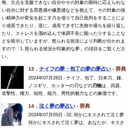
悔、欠点を克服できない自分やその対象の期待に応えられな
い自分に対する罪悪感や嫌悪感などを抱えて、その対象の強
い精神力や変化を起こす力を借りて自己批判をすることによ
り成長できたり、逆に、成長できずに失敗や過ちを繰り返し
たり、ストレスを溜め込んで体調不良に陥ったりすることな
どを暗示していますが、怒られる状況により判断が分かれま
すので「1. 怒られる状況が印象的な夢」の項目をご覧くださ
い。
13．
ナイフの夢・包丁の夢の夢占い
- 辞典
2024年07月28日
- ナイフ、包丁、日本刀、鎌、
ノコギリ、カッターの刃などの
刃物
は、武器、
攻撃性、権力、知性、能力、男性的魅力などの象徴です。
14．
泣く夢の夢占い
- 辞典
2024年07月05日
- 32. 何かにキスされて泣く夢
何かにキスされて泣く夢は、あなたが、キスさ