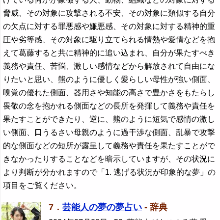
脅威、その対象に攻撃される不安、その対象に類似する自分
の欠点に対する罪悪感や嫌悪感、その対象に対する精神的重
圧や劣等感、その対象に駆り立てられる情熱や愛情などを抱
えて葛藤すると共に精神的に追い込まれ、自分が果たすべき
義務や責任、苦悩、激しい感情などから解放されて自由にな
りたいと思い、熊のように優しく愛らしい母性が強い側面、
嗅覚の優れた側面、器用さや知能の高さで豊かさをもたらし
畏敬の念を抱かれる側面などの長所を発揮して義務や責任を
果たすことができたり、逆に、熊のように短気で感情の激し
い側面、
口
うるさい母親のように過干渉な側面、乱暴で攻撃
的な側面などの短所が露呈して義務や責任を果たすことがで
きなかったりすることなどを暗示していますが、その状況に
より判断が分かれますので「1. 逃げる状況が印象的な夢」の
項目をご覧ください。
7．
芸能人の夢の夢占い
- 辞典