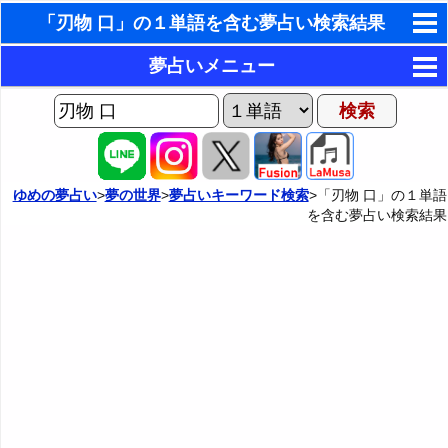
「刃物 口」の１単語を含む夢占い検索結果
東洋・西洋占星術
夢占いメニュー
ホラリー占星術
AIゆめの夢占いチャット
夢の世界
手相占いで未来診断
ヨセフの夢占い
夢占い掲示板
タロットカードで無料占い
ゆめの夢占い
>
夢の世界
>
夢占いキーワード検索
>「刃物 口」の１単語
を含む夢占い検索結果
夢占いの歴史
カテゴリー別夢占い
命名の姓名判断
夢を見るメカニズム
夢占い辞典
飛星派風水で住宅開運
無意識の6種類のアーキタイプ
人気の夢占い
男と女の心理学と心理テスト
夢診断の方法
正夢と逆夢
予知夢とデジャヴ