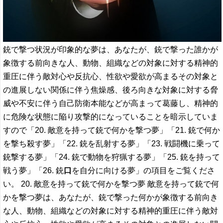
銃で撃つ状況が印象的な夢は、あなたが、銃で撃った誰かが
象徴する前向きな人、動物、組織などの対象に対する精神的
重圧に伴う敵対心や反抗心、性欲や愛欲が高まるその対象と
の進展しない関係に伴う焦燥感、後ろ向きな対象に対する脅
威や不安に伴う自己防衛本能などが高まって葛藤し、精神的
に危険な状態に陥り攻撃的になっていることを暗示していま
すので「20. 敵意を持って銃で何かを撃つ夢」「21. 銃で何か
を撃ち殺す夢」「22. 銃を乱射する夢」「23. 戦闘機に乗って
銃撃する夢」「24. 銃で動物を狩猟する夢」「25. 銃を持って
戦う夢」「26. 銃
口
を自分に向ける夢」の項目をご覧くださ
い。 20. 敵意を持って銃で何かを撃つ夢 敵意を持って銃で何
かを撃つ夢は、あなたが、銃で撃った何かが象徴する前向き
な人、動物、組織などの対象に対する精神的重圧に伴う敵対