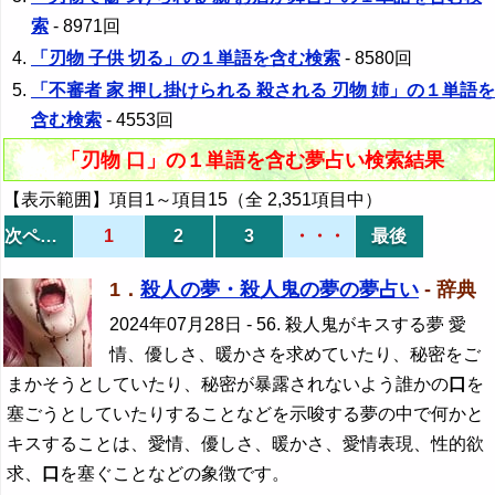
索
- 8971回
「刃物 子供 切る」の１単語を含む検索
- 8580回
「不審者 家 押し掛けられる 殺される 刃物 姉」の１単語を
含む検索
- 4553回
「刃物 口」の１単語を含む夢占い検索結果
【表示範囲】項目1～項目15（全 2,351項目中）
次ページ
1
2
3
・・・
最後
1．
殺人の夢・殺人鬼の夢の夢占い
- 辞典
2024年07月28日
- 56. 殺人鬼がキスする夢 愛
情、優しさ、暖かさを求めていたり、秘密をご
まかそうとしていたり、秘密が暴露されないよう誰かの
口
を
塞ごうとしていたりすることなどを示唆する夢の中で何かと
キスすることは、愛情、優しさ、暖かさ、愛情表現、性的欲
求、
口
を塞ぐことなどの象徴です。