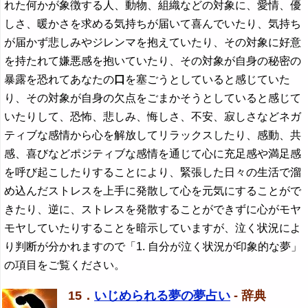
れた何かが象徴する人、動物、組織などの対象に、愛情、優
しさ、暖かさを求める気持ちが届いて喜んでいたり、気持ち
が届かず悲しみやジレンマを抱えていたり、その対象に好意
を持たれて嫌悪感を抱いていたり、その対象が自身の秘密の
暴露を恐れてあなたの
口
を塞ごうとしていると感じていた
り、その対象が自身の欠点をごまかそうとしていると感じて
いたりして、恐怖、悲しみ、悔しさ、不安、寂しさなどネガ
ティブな感情から心を解放してリラックスしたり、感動、共
感、喜びなどポジティブな感情を通じて心に充足感や満足感
を呼び起こしたりすることにより、緊張した日々の生活で溜
め込んだストレスを上手に発散して心を元気にすることがで
きたり、逆に、ストレスを発散することができずに心がモヤ
モヤしていたりすることを暗示していますが、泣く状況によ
り判断が分かれますので「1. 自分が泣く状況が印象的な夢」
の項目をご覧ください。
15．
いじめられる夢の夢占い
- 辞典