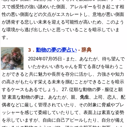
スで感受性の強い謎めいた側面、アレルギーを引き起こす相
性の悪い側面などの欠点がエスカレートし、意地が悪い側面
が誘発する悲しい未来を迎える可能性が高いため、このよう
な環境から逃げ出したいと思っていることを暗示していま
す。
3．
動物の夢の夢占い
- 辞典
2024年07月05日
- また、あなたが、待ち望んで
いたかわいい赤ちゃんを育てる喜びを味わうこ
とができると共に魅力や長所を存分に活かし、力強さや知力
の高さがもたらす栄える未来を掴むことができることを暗示
するケースもあるでしょう。 27. 従順な動物の夢 - 服従と願
望 素直な動物の夢は、あなたが、親、
先生
、上司、恋人、配
偶者などに厳しく管理されていたり、その対象に脅威やプレ
ッシャーを感じて委縮していたりして、表面上は素直な姿勢
を示していますが、自由に自己アピールしたり、自分が備え