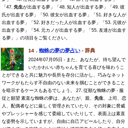
「47.
先生
が出血する夢」「48. 知人が出血する夢」「49. 彼
氏が出血する夢」「50. 彼女が出血する夢」「51. 好きな人が
出血する夢」「52. 好きだった人が出血する夢」「53. 元彼が
出血する夢」「54. 元カノが出血する夢」「55. 友達が出血す
る夢」」の項目をご覧ください。
14．
蜘蛛の夢の夢占い
- 辞典
2024年07月05日
- また、あなたが、待ち望んで
いたかわいい赤ちゃんを育てる喜びを味わうこ
とができると共に魅力や長所を存分に活かし、巧みなネット
ワークがもたらす不自由のない未来を掴むことができること
を暗示するケースもあるでしょう。 27. 従順な蜘蛛の夢 - 服
従と願望 素直な蜘蛛の夢は、あなたが、親、
先生
、上司、恋
人、配偶者などに厳しく管理されていたり、その対象に脅威
やプレッシャーを感じて委縮していたりして、表面上は素直
な姿勢を示していますが、自由に自己アピールしたり、自分