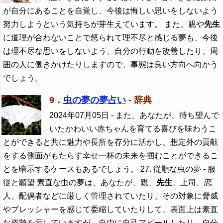
が自分にあることを自覚し、今後は悔しい思いをしないよう
努力しようという気持ちが芽生えています。 また、親や
先生
に道理が合わないことで怒られて理不尽と感じる夢も、今後
は理不尽な思いをしないよう、自分の行動を改善したり、周
囲の人に働きかけたりしますので、事態は良い方向へ向かう
でしょう。
9．
虫の夢の夢占い
- 辞典
2024年07月05日
- また、あなたが、待ち望んで
いたかわいい赤ちゃんを育てる喜びを味わうこ
とができると共に魅力や長所を存分に活かし、想定外の貢献
をする側面がもたらす幸せ一杯の未来を掴むことができるこ
とを暗示するケースもあるでしょう。 27. 従順な虫の夢 - 服
従と願望 素直な虫の夢は、あなたが、親、
先生
、上司、恋
人、配偶者などに厳しく管理されていたり、その対象に脅威
やプレッシャーを感じて委縮していたりして、表面上は素直
な姿勢を示していますが、自由に自己アピールしたり、自分