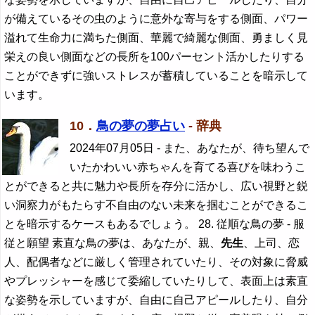
が備えているその虫のように意外な寄与をする側面、パワー
溢れて生命力に満ちた側面、華麗で綺麗な側面、勇ましく見
栄えの良い側面などの長所を100パーセント活かしたりする
ことができずに強いストレスが蓄積していることを暗示して
います。
10．
鳥の夢の夢占い
- 辞典
2024年07月05日
- また、あなたが、待ち望んで
いたかわいい赤ちゃんを育てる喜びを味わうこ
とができると共に魅力や長所を存分に活かし、広い視野と鋭
い洞察力がもたらす不自由のない未来を掴むことができるこ
とを暗示するケースもあるでしょう。 28. 従順な鳥の夢 - 服
従と願望 素直な鳥の夢は、あなたが、親、
先生
、上司、恋
人、配偶者などに厳しく管理されていたり、その対象に脅威
やプレッシャーを感じて委縮していたりして、表面上は素直
な姿勢を示していますが、自由に自己アピールしたり、自分