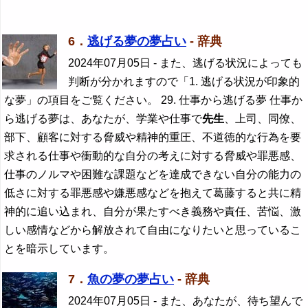
6．
逃げる夢の夢占い
- 辞典
2024年07月05日
- また、逃げる状況によっても
判断が分かれますので「1. 逃げる状況が印象的
な夢」の項目をご覧ください。 29. 仕事から逃げる夢 仕事か
ら逃げる夢は、あなたが、学業や仕事で
先生
、上司、同僚、
部下、顧客に対する脅威や精神的重圧、不道徳的な行為を要
求される仕事や衝動的な自分の考えに対する脅威や罪悪感、
仕事のノルマや困難な課題などを達成できない自分の能力の
低さに対する罪悪感や嫌悪感などを抱えて葛藤すると共に精
神的に追い込まれ、自分が果たすべき義務や責任、苦悩、激
しい感情などから解放されて自由になりたいと思っているこ
とを暗示しています。
7．
魚の夢の夢占い
- 辞典
2024年07月05日
- また、あなたが、待ち望んで