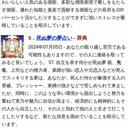
わいらしい人気のある側面、多彩な感情表現で癒しをもたら
す側面、優れた知能と臭覚で貢献する側面などの長所を100
パーセント活かしたりすることができずに強いストレスが蓄
積していることを暗示しています。
5．
死ぬ夢の夢占い
- 辞典
2024年07月05日
- あなたの取り越し苦労である
可能性もありますので、その人に連絡を取って
みると良いでしょう。 57. 自立を表す何かが死ぬ夢 親、
先
生
、上司などの権力者、束縛が強い恋人や元恋人などが死ん
でスッキリする夢は、あなたが、死んだ何かが象徴する人の
脅威、プレッシャー、束縛の強さなどで苦しめられて来まし
たが、同時に、このような辛い環境から脱出しようと努力を
重ねて実力や魅力に自信が高まり、経済的にも精神的にもそ
の人から自立したり、その人と別れて他の人と生きて行こう
としたりするなど、新たな決意を固めていることを暗示して
います。