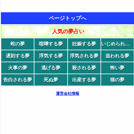
ページトップへ
人気の夢占い
蛇の夢
喧嘩する夢
妊娠する夢
いじめられる夢
遅刻する夢
浮気する夢
浮気される夢
追われる夢
火事の夢
逃げる夢
殺される夢
怖い夢
告白される夢
死ぬ夢
出産する夢
猫の夢
運営会社情報