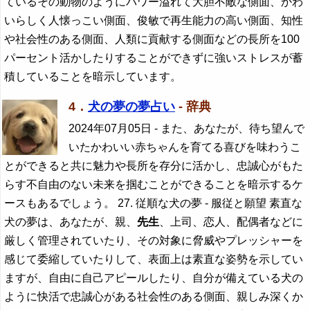
ているその動物のようにパワー溢れて大胆不敵な側面、かわ
いらしく人懐っこい側面、俊敏で再生能力の高い側面、知性
や社会性のある側面、人類に貢献する側面などの長所を100
パーセント活かしたりすることができずに強いストレスが蓄
積していることを暗示しています。
4．
犬の夢の夢占い
- 辞典
2024年07月05日
- また、あなたが、待ち望んで
いたかわいい赤ちゃんを育てる喜びを味わうこ
とができると共に魅力や長所を存分に活かし、忠誠心がもた
らす不自由のない未来を掴むことができることを暗示するケ
ースもあるでしょう。 27. 従順な犬の夢 - 服従と願望 素直な
犬の夢は、あなたが、親、
先生
、上司、恋人、配偶者などに
厳しく管理されていたり、その対象に脅威やプレッシャーを
感じて委縮していたりして、表面上は素直な姿勢を示してい
ますが、自由に自己アピールしたり、自分が備えている犬の
ように快活で忠誠心がある社会性のある側面、親しみ深くか