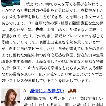
いたかわいい赤ちゃんを育てる喜びを味わうこ
とができると共に魅力や長所を存分に活かし、多様性がもた
らす栄える未来を掴むことができることを暗示するケースも
あるでしょう。 31. 従順な魚の夢 - 服従と願望 素直な魚の夢
は、あなたが、親、
先生
、上司、恋人、配偶者などに厳しく
管理されていたり、その対象に脅威やプレッシャーを感じて
委縮していたりして、表面上は素直な姿勢を示しています
が、自由に自己アピールしたり、自分が備えているその魚の
ように優れた知能を持つ好奇心旺盛な側面、潜在能力や無意
識を追求する側面、上品な美しさや鋭い感覚など多様な特徴
を持つ側面、生命力を高めて幸運をもたらす人気のある側面
などの長所を100パーセント活かしたりすることができずに
強いストレスが蓄積していることを暗示しています。
8．
感情による夢占い
- 辞典
人間関係で悔しい思いをしたり、負けて悔しい
思いをしたりする夢は、悔しい思いをした原因