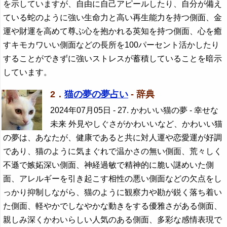
を示していますが、自由に自己アピールしたり、自分が備え
ている蛇のように強い生命力と高い再生能力を持つ側面、金
運や財運を高めて尊ぶ心を抱かれる英知を持つ側面、心を癒
すキモカワいい側面などの長所を100パーセント活かしたり
することができずに強いストレスが蓄積していることを暗示
しています。
2．
猫の夢の夢占い
- 辞典
2024年07月05日
- 27. かわいい猫の夢 - 幸せな
未来 外見やしぐさがかわいいなど、かわいい猫
の夢は、あなたが、健康であると共に対人運や恋愛運が好調
であり、猫のように気まぐれで温かさの無い側面、荒々しく
不遜で嫉妬深い側面、神経過敏で精神的に脆い謎めいた側
面、アレルギーを引き起こす相性の悪い側面などの欠点をし
っかり抑制しながら、猫のように観察力や勘が鋭く落ち着い
た側面、軽やかでしなやかな動きをする優雅さがある側面、
親しみ深くかわいらしい人気のある側面、多彩な感情表現で