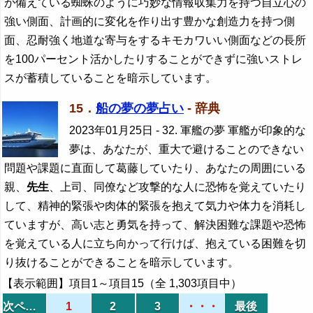
が備えている蜘蛛のように巧妙な情報収集力を持つ自立心の
強い側面、計画的に変化を作り出す豊かな創造力を持つ側
面、忍耐強く地道な寄与をするキモカワいい側面などの長所
を100パーセント活かしたりすることができずに強いストレ
スが蓄積していることを暗示しています。
15．
船の夢の夢占い
- 辞典
2023年01月25日
- 32. 軍艦の夢 軍艦が印象的な
夢は、あなたが、重大で避けることのできない
問題や課題に直面して葛藤していたり、あなたの周囲にいる
親、
先生
、上司、同僚など攻撃的な人に恐怖を覚えていたり
して、精神的緊張や肉体的緊張を抱えて気力や体力を消耗し
ていますが、高い志と勇気を持って、解決困難な課題や恐怖
を覚えている人に立ち向かって行けば、抱えている困難を切
り抜けることができることを暗示しています。
【表示範囲】項目1～項目15（全 1,303項目中）
次ページ
1
2
3
・・・
最後