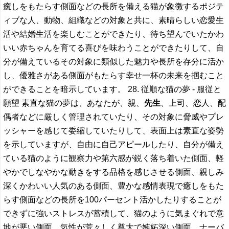
癒しをもたらす側面などの長所を備える猫が象徴するポジテ
ィブな人、動物、組織などの対象と共に、素晴らしい恋愛生
活や結婚生活を楽しむことができたり、待ち望んでいたかわ
いい赤ちゃんを育てる喜びを味わうことができたりして、自
分が備えているその対象に類似した魅力や長所を存分に活か
し、優雅さがある側面がもたらす幸せ一杯の未来を掴むこと
ができることを暗示しています。 28. 従順な猫の夢 - 服従と
願望 素直な猫の夢は、あなたが、親、
先生
、上司、恋人、配
偶者などに厳しく管理されていたり、その対象に脅威やプレ
ッシャーを感じて委縮していたりして、表面上は素直な姿勢
を示していますが、自由に自己アピールしたり、自分が備え
ている猫のように観察力や第六感が鋭く落ち着いた側面、軽
やかでしなやかな動きをする品格を感じさせる側面、親しみ
深くかわいい人気のある側面、豊かな感情表現で癒しをもた
らす側面などの長所を100パーセント活かしたりすることが
できずに強いストレスが蓄積して、猫のように気まぐれで意
地が悪い側面、気性が荒々しく尊大で嫉妬深い側面、ナーバ