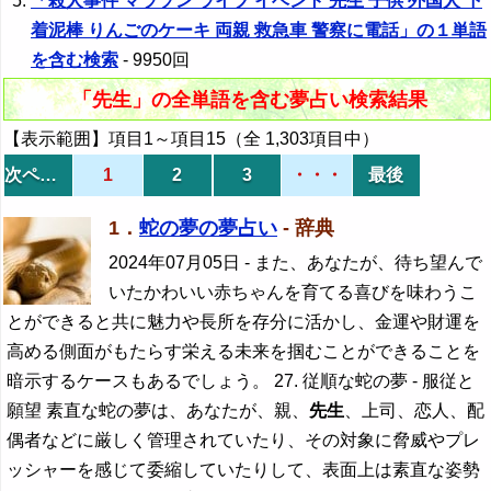
「殺人事件 マラソン ライブ イベント 先生 子供 外国人 下
着泥棒 りんごのケーキ 両親 救急車 警察に電話」の１単語
を含む検索
- 9950回
「先生」の全単語を含む夢占い検索結果
【表示範囲】項目1～項目15（全 1,303項目中）
次ページ
1
2
3
・・・
最後
1．
蛇の夢の夢占い
- 辞典
2024年07月05日
- また、あなたが、待ち望んで
いたかわいい赤ちゃんを育てる喜びを味わうこ
とができると共に魅力や長所を存分に活かし、金運や財運を
高める側面がもたらす栄える未来を掴むことができることを
暗示するケースもあるでしょう。 27. 従順な蛇の夢 - 服従と
願望 素直な蛇の夢は、あなたが、親、
先生
、上司、恋人、配
偶者などに厳しく管理されていたり、その対象に脅威やプレ
ッシャーを感じて委縮していたりして、表面上は素直な姿勢