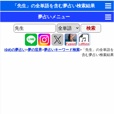
「先生」の全単語を含む夢占い検索結果
東洋・西洋占星術
夢占いメニュー
ホラリー占星術
AIゆめの夢占いチャット
夢の世界
手相占いで未来診断
ヨセフの夢占い
夢占い掲示板
タロットカードで無料占い
ゆめの夢占い
>
夢の世界
>
夢占いキーワード検索
>「先生」の全単語を
含む夢占い検索結果
夢占いの歴史
カテゴリー別夢占い
命名の姓名判断
夢を見るメカニズム
夢占い辞典
飛星派風水で住宅開運
無意識の6種類のアーキタイプ
人気の夢占い
男と女の心理学と心理テスト
夢診断の方法
正夢と逆夢
予知夢とデジャヴ