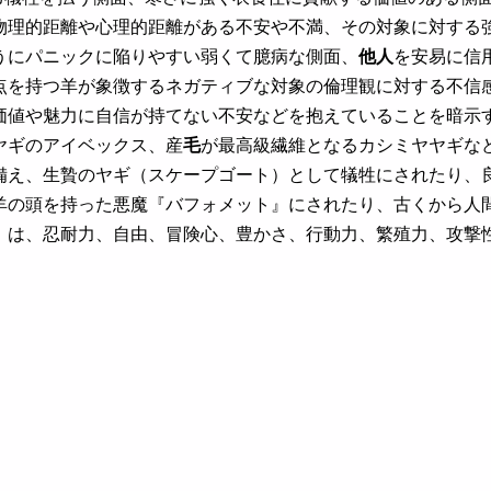
物理的距離や心理的距離がある不安や不満、その対象に対する
うにパニックに陥りやすい弱くて臆病な側面、
他人
を安易に信
点を持つ羊が象徴するネガティブな対象の倫理観に対する不信
値や魅力に自信が持てない不安などを抱えていることを暗示する
ヤギのアイベックス、産
毛
が最高級繊維となるカシミヤヤギな
備え、生贄のヤギ（スケープゴート）として犠牲にされたり、
羊の頭を持った悪魔『バフォメット』にされたり、古くから人
）は、忍耐力、自由、冒険心、豊かさ、行動力、繁殖力、攻撃