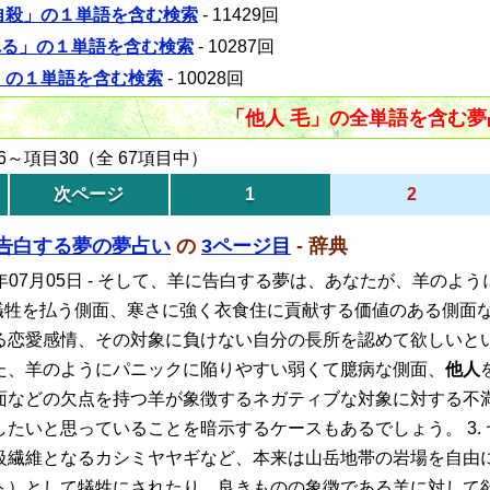
 自殺」の１単語を含む検索
- 11429回
れる」の１単語を含む検索
- 10287回
断」の１単語を含む検索
- 10028回
「他人 毛」の全単語を含む
～項目30（全 67項目中）
次ページ
1
2
告白する夢の夢占い
の
3ページ目
- 辞典
年07月05日
- そして、羊に告白する夢は、あなたが、羊のよ
犠牲を払う側面、寒さに強く衣食住に貢献する価値のある側面
る恋愛感情、その対象に負けない自分の長所を認めて欲しいと
た、羊のようにパニックに陥りやすい弱くて臆病な側面、
他人
面などの欠点を持つ羊が象徴するネガティブな対象に対する不
たいと思っていることを暗示するケースもあるでしょう。 3.
級繊維となるカシミヤヤギなど、本来は山岳地帯の岩場を自由
ト）として犠牲にされたり、良きものの象徴である羊に対して