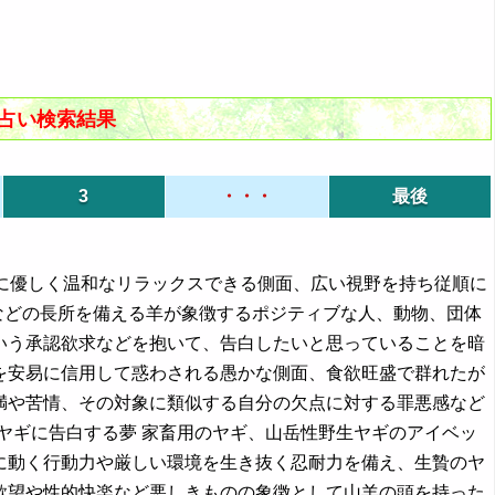
夢占い検索結果
3
・・・
最後
うに優しく温和なリラックスできる側面、広い視野を持ち従順に
などの長所を備える羊が象徴するポジティブな人、動物、団体
いう承認欲求などを抱いて、告白したいと思っていることを暗
を安易に信用して惑わされる愚かな側面、食欲旺盛で群れたが
満や苦情、その対象に類似する自分の欠点に対する罪悪感など
 ヤギに告白する夢 家畜用のヤギ、山岳性野生ヤギのアイベッ
に動く行動力や厳しい環境を生き抜く忍耐力を備え、生贄のヤ
欲望や性的快楽など悪しきものの象徴として山羊の頭を持った