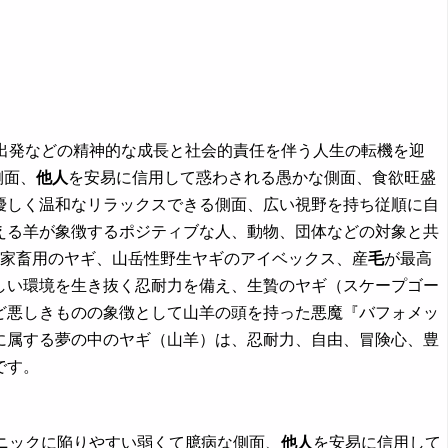
再出発などの精神的な成長と社会的責任を伴う人生の転機を迎
側面、
他人
を安易に信用して惑わされる愚かな側面、食欲旺盛
優しく温和なリラックスできる側面、広い視野を持ち従順に自
える羊が象徴するポジティブな人、動物、団体などの対象と共
夢 家畜用のヤギ、山岳性野生ヤギのアイベックス、産
毛
が最高
しい環境を生き抜く忍耐力を備え、生贄のヤギ（スケープゴー
ど悪しきものの象徴として山羊の頭を持った悪魔『バフォメッ
に属する夢の中のヤギ（山羊）は、忍耐力、自由、冒険心、豊
です。
パニックに陥りやすい弱くて臆病な側面、
他人
を安易に信用して