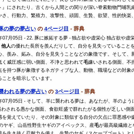
ト』にされたり、古くから人間との関りが深い脊索動物門哺乳
かさ、行動力、繁殖力、攻撃性、頑固、生贄、欲望、性的快楽
豚の夢の夢占い
の
4ページ目
- 辞典
年07月05日
- 22. 豚に嫉妬する夢 - 独占欲や虚栄心 独占
、
他人
の優れた長所を羨んだりして、自分を見失っていること
心、羨み、妬み、自分を見失うことなどの象徴です。そして、
低く威圧感に弱い側面、不浄と思われて
毛
嫌いされる側面、不
点を持つ豚が象徴するネガティブな人、動物、職場などの対象
ることを暗示しています。
襲われる夢の夢占い
の
3ページ目
- 辞典
年07月05日
- そして、羊に襲われる夢は、あなたが、羊のよ
惑わされる愚かな側面、食欲旺盛で群れたがる個性が乏しい側
感を覚えていたり、その対象に類似する自分の欠点に罪悪感や嫌悪
用のヤギ、山岳性野生ヤギのアイベックス、産
毛
が最高級繊維と
境を生き抜く忍耐力を備え、生贄のヤギ（スケープゴート）と