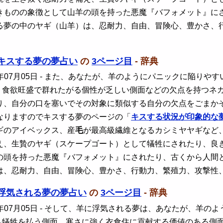
きものの象徴として山羊の頭を持った悪魔『バフォメット』に
る夢の中のヤギ（山羊）は、忍耐力、自由、冒険心、豊かさ、
キスする夢の夢占い
の
3ページ目
- 辞典
年07月05日
- また、あなたが、羊のようにパニックに陥りやす
、食欲旺盛で群れたがる個性が乏しい側面などの欠点を持つネ
り、自分の口を塞いでその対象に類似する自分の欠点をごまか
なりますのでキスする夢のページの「
キスする状況が印象的な
ギのアイベックス、産
毛
が最高級繊維となるカシミヤヤギなど
え、生贄のヤギ（スケープゴート）として犠牲にされたり、良
の頭を持った悪魔『バフォメット』にされたり、古くから人間
は、忍耐力、自由、冒険心、豊かさ、行動力、繁殖力、攻撃性
浮気される夢の夢占い
の
3ページ目
- 辞典
年07月05日
- そして、羊に浮気される夢は、あなたが、羊の
己犠牲を払う側面、寒さに強く衣食住に貢献する価値のある側