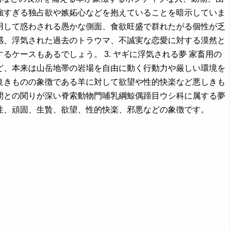
強すぎる独占欲や嫉妬心などを抱えていることを暗示していま
用して惑わされる愚かな側面、食欲旺盛で群れたがる個性が乏
感、浮気された過去のトラウマ、不誠実な恋愛に対する漠然と
ケースもあるでしょう。 3. ヤギに浮気される夢 家畜用の
ど、本来は山岳地帯の岩場を自由に動く行動力や厳しい環境を
良きものの象徴である羊に対して欲望や性的快楽など悪しきも
間との関りが深い脊索動物門哺乳綱鯨偶蹄目ウシ科に属する夢
性、頑固、生贄、欲望、性的快楽、邪悪などの象徴です。