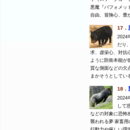
悪魔『バフォメッ
自由、冒険心、豊
17．
2024
だり
求、虚栄心、対抗
ように防衛本能が
質な側面などの欠
まかそうとしてい
18．
2024
して
などの対象に恐怖
襲われる夢 家畜
行動力や厳しい環