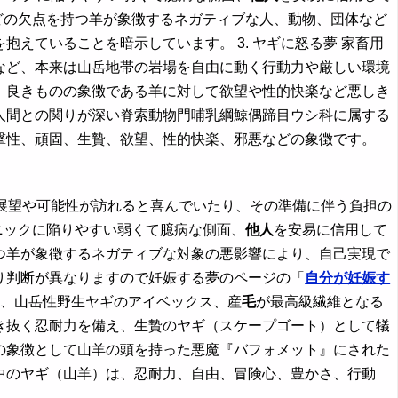
どの欠点を持つ羊が象徴するネガティブな人、動物、団体など
えていることを暗示しています。 3. ヤギに怒る夢 家畜用
など、本来は山岳地帯の岩場を自由に動く行動力や厳しい環境
、良きものの象徴である羊に対して欲望や性的快楽など悪しき
人間との関りが深い脊索動物門哺乳綱鯨偶蹄目ウシ科に属する
撃性、頑固、生贄、欲望、性的快楽、邪悪などの象徴です。
な展望や可能性が訪れると喜んでいたり、その準備に伴う負担の
ニックに陥りやすい弱くて臆病な側面、
他人
を安易に信用して
つ羊が象徴するネガティブな対象の悪影響により、自己実現で
り判断が異なりますので妊娠する夢のページの「
自分が妊娠す
ヤギ、山岳性野生ヤギのアイベックス、産
毛
が最高級繊維となる
き抜く忍耐力を備え、生贄のヤギ（スケープゴート）として犠
の象徴として山羊の頭を持った悪魔『バフォメット』にされた
中のヤギ（山羊）は、忍耐力、自由、冒険心、豊かさ、行動