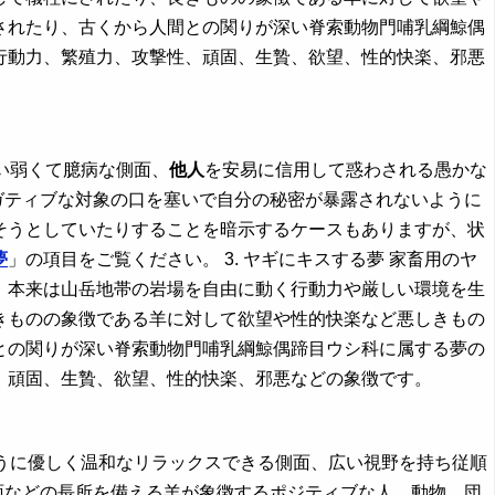
されたり、古くから人間との関りが深い脊索動物門哺乳綱鯨偶
行動力、繁殖力、攻撃性、頑固、生贄、欲望、性的快楽、邪悪
い弱くて臆病な側面、
他人
を安易に信用して惑わされる愚かな
ガティブな対象の口を塞いで自分の秘密が暴露されないように
そうとしていたりすることを暗示するケースもありますが、状
夢
」の項目をご覧ください。 3. ヤギにキスする夢 家畜用のヤ
、本来は山岳地帯の岩場を自由に動く行動力や厳しい環境を生
きものの象徴である羊に対して欲望や性的快楽など悪しきもの
との関りが深い脊索動物門哺乳綱鯨偶蹄目ウシ科に属する夢の
、頑固、生贄、欲望、性的快楽、邪悪などの象徴です。
ように優しく温和なリラックスできる側面、広い視野を持ち従順
面などの長所を備える羊が象徴するポジティブな人、動物、団