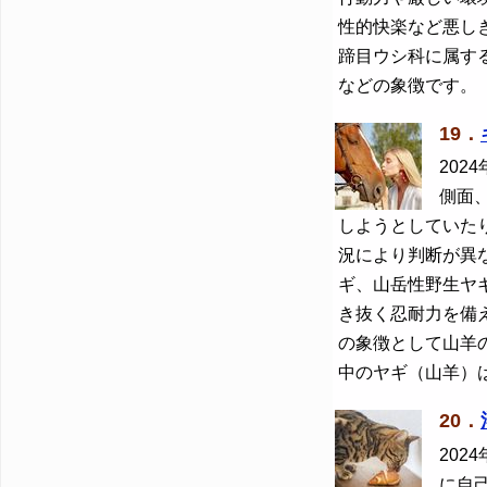
性的快楽など悪し
蹄目ウシ科に属す
などの象徴です。
19．
2024
側面
しようとしていた
況により判断が異
ギ、山岳性野生ヤ
き抜く忍耐力を備
の象徴として山羊
中のヤギ（山羊）
20．
2024
に自