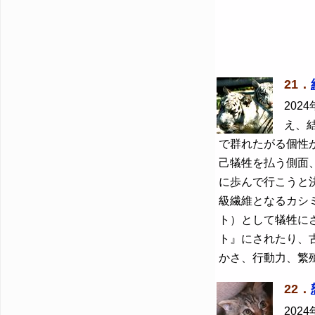
21．
2024
え、
で群れたがる個性
己犠牲を払う側面
に歩んで行こうと決
級繊維となるカシ
ト）として犠牲に
ト』にされたり、
かさ、行動力、繁
22．
2024