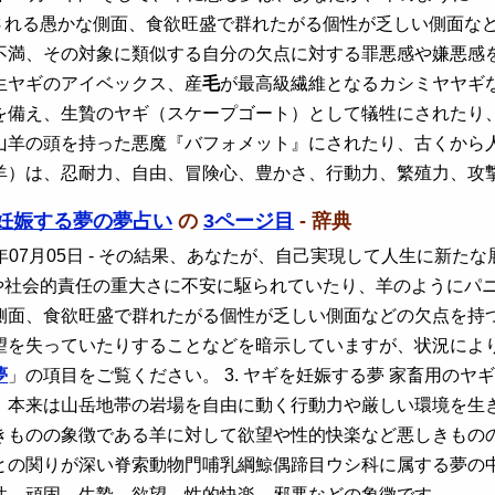
される愚かな側面、食欲旺盛で群れたがる個性が乏しい側面な
満、その対象に類似する自分の欠点に対する罪悪感や嫌悪感を抱
生ヤギのアイベックス、産
毛
が最高級繊維となるカシミヤヤギ
を備え、生贄のヤギ（スケープゴート）として犠牲にされたり
山羊の頭を持った悪魔『バフォメット』にされたり、古くから
羊）は、忍耐力、自由、冒険心、豊かさ、行動力、繁殖力、攻
妊娠する夢の夢占い
の
3ページ目
- 辞典
年07月05日
- その結果、あなたが、自己実現して人生に新た
や社会的責任の重大さに不安に駆られていたり、羊のようにパ
側面、食欲旺盛で群れたがる個性が乏しい側面などの欠点を持
望を失っていたりすることなどを暗示していますが、状況によ
夢
」の項目をご覧ください。 3. ヤギを妊娠する夢 家畜用の
、本来は山岳地帯の岩場を自由に動く行動力や厳しい環境を生
きものの象徴である羊に対して欲望や性的快楽など悪しきもの
との関りが深い脊索動物門哺乳綱鯨偶蹄目ウシ科に属する夢の
性、頑固、生贄、欲望、性的快楽、邪悪などの象徴です。