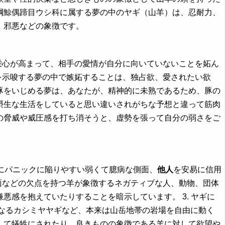
綱鯨偶蹄目ウシ科に属する夢の中のヤギ（山羊）は、忍耐力、
、邪悪などの象徴です。
欲や虚栄心が高まって、相手の愛情が自分に向いていないことを妬ん
を示唆する夢の中で嫉妬することは、独占欲、愛されたい欲
豚をいじめる夢は、あなたが、精神的に未熟であるため、豚の
摂生な生活をしていると思い違いされがちな予想と違って筋肉
の脅威や威圧感を打ち消そうと、虚勢を張って自分の弱さをご
うにパニックに陥りやすい弱くて臆病な側面、
他人
を安易に信用
面などの欠点を持つ羊が象徴するネガティブな人、動物、団体
感を抱えていたりすることを暗示しています。 3. ヤギに
なるカシミヤヤギなど、本来は山岳地帯の岩場を自由に動く
して犠牲にされたり、良きものの象徴である羊に対して欲望や