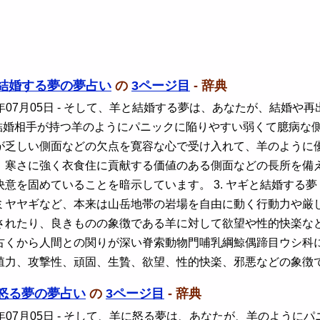
結婚する夢の夢占い
の
3ページ目
- 辞典
年07月05日
- そして、羊と結婚する夢は、あなたが、結婚や
結婚相手が持つ羊のようにパニックに陥りやすい弱くて臆病な
が乏しい側面などの欠点を寛容な心で受け入れて、羊のように
、寒さに強く衣食住に貢献する価値のある側面などの長所を備
意を固めていることを暗示しています。 3. ヤギと結婚する
ミヤヤギなど、本来は山岳地帯の岩場を自由に動く行動力や厳
されたり、良きものの象徴である羊に対して欲望や性的快楽な
古くから人間との関りが深い脊索動物門哺乳綱鯨偶蹄目ウシ科
殖力、攻撃性、頑固、生贄、欲望、性的快楽、邪悪などの象徴
怒る夢の夢占い
の
3ページ目
- 辞典
年07月05日
- そして、羊に怒る夢は、あなたが、羊のように