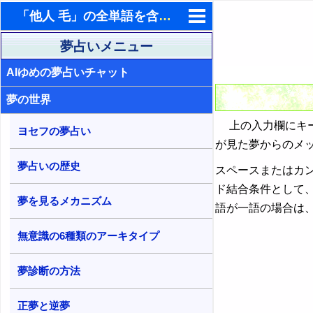
「他人 毛」の全単語を含む夢占い検索結果
東洋・西洋占星術
夢占いメニュー
AIゆめの夢占いチャット
ホラリー占星術
夢の世界
手相占いで未来診断
上の入力欄にキー
タロットカードで無料占い
ヨセフの夢占い
が見た夢からのメ
命名の姓名判断
夢占いの歴史
スペースまたはカ
飛星派風水で住宅開運
ド結合条件として
夢を見るメカニズム
語が一語の場合は
男と女の心理学と心理テスト
無意識の6種類のアーキタイプ
夢診断の方法
正夢と逆夢