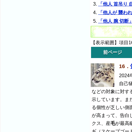
「他人 首吊り
「他人が 襲わ
「他人 腕 切
【表示範囲】項目16
前ページ
16．
2024
自己
などの対象に対す
示しています。ま
る個性が乏しい側
が高まって、告白し
クス、産
毛
が最高
ギ（スケープゴー