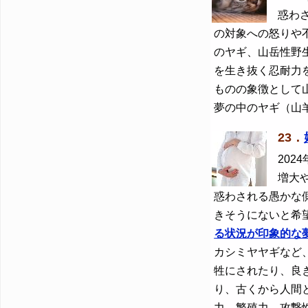
惑わ
の対象への怒りや不
のヤギ、山岳性野
を生き抜く忍耐力
ものの象徴として
夢の中のヤギ（山
23．
2024
増大
惑わされる愚かな
きそうにないと希
る状況が印象的な
カシミヤヤギなど
牲にされたり、良
り、古くから人間
力、繁殖力、攻撃