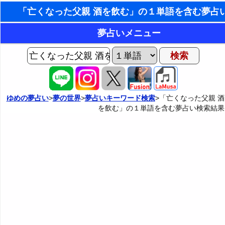
東洋・西洋占星術
夢占いメニュー
ホラリー占星術
AIゆめの夢占いチャット
夢の世界
手相占いで未来診断
ヨセフの夢占い
夢占い掲示板
タロットカードで無料占い
ゆめの夢占い
>
夢の世界
>
夢占いキーワード検索
>「亡くなった父親 酒
を飲む」の１単語を含む夢占い検索結果
夢占いの歴史
カテゴリー別夢占い
命名の姓名判断
夢を見るメカニズム
夢占い辞典
飛星派風水で住宅開運
無意識の6種類のアーキタイプ
人気の夢占い
男と女の心理学と心理テスト
夢診断の方法
正夢と逆夢
予知夢とデジャヴ