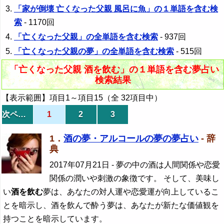
「家が倒壊 亡くなった父親 風呂に魚」の１単語を含む検
索
- 1170回
「亡くなった父親」の全単語を含む検索
- 937回
「亡くなった父親の夢」の全単語を含む検索
- 515回
「亡くなった父親 酒を飲む」の１単語を含む夢占い
検索結果
【表示範囲】項目1～項目15（全 32項目中）
次ページ
1
2
3
1．
酒の夢・アルコールの夢の夢占い
- 辞
典
2017年07月21日
- 夢の中の酒は人間関係や恋愛
関係の潤いや刺激の象徴です。 そして、美味し
い
酒を飲む
夢は、あなたの対人運や恋愛運が向上しているこ
とを暗示し、酒を飲んで酔う夢は、あなたが新たな価値観を
持つことを暗示しています。