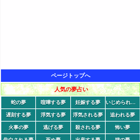
ページトップへ
人気の夢占い
蛇の夢
喧嘩する夢
妊娠する夢
いじめられる夢
遅刻する夢
浮気する夢
浮気される夢
追われる夢
火事の夢
逃げる夢
殺される夢
怖い夢
告白される夢
死ぬ夢
出産する夢
猫の夢