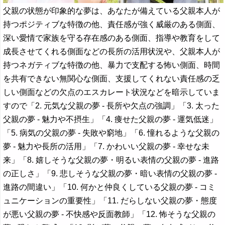
父親の状態が印象的な夢は、あなたが備えている父親本人が
持つポジティブな特徴の他、責任感が強く威厳のある側面、
深い愛情で家族を守る存在感のある側面、指導や教育をして
成長させてくれる側面などの長所の活用状況や、父親本人が
持つネガティブな特徴の他、暴力で支配する怖い側面、時間
を共有できない無関心な側面、支援してくれない責任感の乏
しい側面などの欠点のエスカレート状況などを暗示していま
すので「2. 元気な父親の夢 - 長所や欠点の強調」「3. 太った
父親の夢 - 魅力や不摂生」「4. 痩せた父親の夢 - 運気低迷」
「5. 病気の父親の夢 - 失敗や窮地」「6. 憧れるような父親の
夢 - 魅力や長所の活用」「7. かわいい父親の夢 - 幸せな未
来」「8. 嬉しそうな父親の夢・明るい表情の父親の夢 - 進路
の正しさ」「9. 悲しそうな父親の夢・暗い表情の父親の夢 -
進路の間違い」「10. 何かと仲良くしている父親の夢 - コミ
ュニケーションの重要性」「11. だらしない父親の夢・態度
が悪い父親の夢 - 不快感や反面教師」「12. 怖そうな父親の