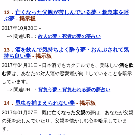
12．
亡くなった父親が苦しんでいる夢・救急車を呼
ぶ夢
- 掲示板
2017年10月30日
-
--> 関連URL：
故人の夢・死者の夢の夢占い
13．
酒を飲んで気持ちよく酔う夢・おんぶされて気
持ち良い夢
- 掲示板
2017年04月11日
- 日本酒でもカクテルでも、美味しい
酒を飲
む
夢は、あなたの対人運や恋愛運が向上していることを暗示
しています。
--> 関連URL：
背負う夢・背負われる夢の夢占い
14．
昆虫を捕まえられない夢
- 掲示板
2017年01月07日
- 既に
亡くなった父親
の夢は、あなたが父親
の死を悲しんでいたり、父親を懐かしむ心を暗示していま
す。