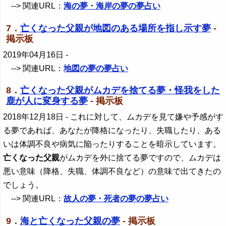
--> 関連URL：
海の夢・海岸の夢の夢占い
7．
亡くなった父親が地図のある場所を指し示す夢
-
掲示板
2019年04月16日
-
--> 関連URL：
地図の夢の夢占い
8．
亡くなった父親がムカデを捨てる夢・怪我をした
鹿が人に変身する夢
- 掲示板
2018年12月18日
- これに対して、ムカデを見て嫌や予感がす
る夢であれば、あなたが降格になったり、失職したり、ある
いは体調不良や病気に陥ったりすることを暗示しています。
亡くなった父親
がムカデを外に捨てる夢ですので、ムカデは
悪い意味（降格、失職、体調不良など）の意味で出てきたの
でしょう。
--> 関連URL：
故人の夢・死者の夢の夢占い
9．
海と亡くなった父親の夢
- 掲示板