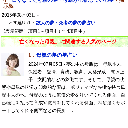
4．
亡くなった母親の夢・母親が心配している夢
- 掲
示板
2015年08月03日
-
--> 関連URL：
故人の夢・死者の夢の夢占い
【表示範囲】項目1～項目4（全 4項目中）
「亡くなった母親」に関連する人気のページ
1．
母親の夢の夢占い
2024年07月05日
- 夢の中の母親は、母親本人、
保護者、愛情、育成、教育、人格形成、聞き上
手、支配的などの象徴です。そして、母親の状
態や母親の状況が印象的な夢は、ポジティブな特徴を持つ母
親本人の他、母親のように無償の愛を注いでくれる側面、自
己犠牲を払って育成や教育をしてくれる側面、忍耐強くサポ
ートしてくれる側面などの長所．．．