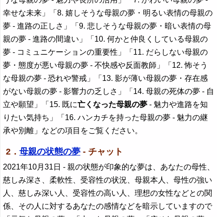
幸せな未来」「8. 嬉しそうな母親の夢・明るい表情の母親の
夢 - 進路の正しさ」「9. 悲しそうな母親の夢・暗い表情の母
親の夢 - 進路の間違い」「10. 何かと仲良くしている母親の
夢 - コミュニケーションの重要性」「11. だらしない母親の
夢・態度が悪い母親の夢 - 不快感や反面教師」「12. 怖そう
な母親の夢 - 恐れや警戒」「13. 影が薄い母親の夢・存在感
がない母親の夢 - 影響力の乏しさ」「14. 母親の死体の夢 - 自
立や願望」「15. 既に
亡くなった母親の夢
- 魅力や進路を知
りたい気持ち」「16. ハンカチを持った母親の夢 - 魅力の継
承や別離」などの項目をご覧ください。
2．
母親の状態の夢
- チャット
2021年10月31日
- 親の状態が印象的な夢は、あなたの母性、
慈しみ深さ、柔軟性、受容性の状況、母親本人、母性の強い
人、慈しみ深い人、受容性の高い人、理想の女性などとの関
係、その人に対するあなたの感情などを暗示していますので