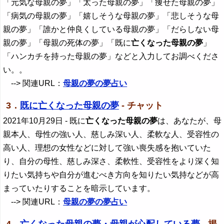
「元気な母親の夢」「太った母親の夢」「痩せた母親の夢」
「病気の母親の夢」「嬉しそうな母親の夢」「悲しそうな母
親の夢」「誰かと仲良くしている母親の夢」「だらしない母
親の夢」「母親の死体の夢」「既に
亡くなった母親の夢
」
「ハンカチを持った母親の夢」などと入力してお調べくださ
い。。
--> 関連URL：
母親の夢の夢占い
3．
既に亡くなった母親の夢
- チャット
2021年10月29日
- 既に
亡くなった母親の夢
は、あなたが、母
親本人、母性の強い人、慈しみ深い人、柔軟な人、受容性の
高い人、理想の女性などに対して強い喪失感を抱いていた
り、自分の母性、慈しみ深さ、柔軟性、受容性をより深く知
りたい気持ちや自分が進むべき方向を知りたい気持などが高
まっていたりすることを暗示しています。
--> 関連URL：
母親の夢の夢占い