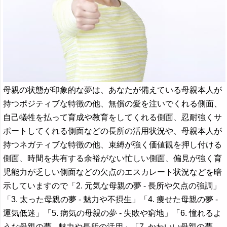
母親の状態が印象的な夢は、あなたが備えている母親本人が
持つポジティブな特徴の他、無償の愛を注いでくれる側面、
自己犠牲を払って育成や教育をしてくれる側面、忍耐強くサ
ポートしてくれる側面などの長所の活用状況や、母親本人が
持つネガティブな特徴の他、束縛が強く価値観を押し付ける
側面、時間を共有する余裕がない忙しい側面、偏見が強く育
児能力が乏しい側面などの欠点のエスカレート状況などを暗
示していますので「2. 元気な母親の夢 - 長所や欠点の強調」
「3. 太った母親の夢 - 魅力や不摂生」「4. 痩せた母親の夢 -
運気低迷」「5. 病気の母親の夢 - 失敗や窮地」「6. 憧れるよ
うな母親の夢 - 魅力や長所の活用」「7. かわいい母親の夢 -