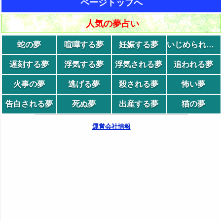
ページトップへ
人気の夢占い
蛇の夢
喧嘩する夢
妊娠する夢
いじめられる夢
遅刻する夢
浮気する夢
浮気される夢
追われる夢
火事の夢
逃げる夢
殺される夢
怖い夢
告白される夢
死ぬ夢
出産する夢
猫の夢
運営会社情報