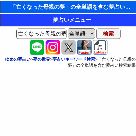
「亡くなった母親の夢」の全単語を含む夢占い検索結果
東洋・西洋占星術
夢占いメニュー
ホラリー占星術
AIゆめの夢占いチャット
夢の世界
手相占いで未来診断
ヨセフの夢占い
夢占い掲示板
タロットカードで無料占い
ゆめの夢占い
>
夢の世界
>
夢占いキーワード検索
>「亡くなった母親の
夢」の全単語を含む夢占い検索結果
夢占いの歴史
カテゴリー別夢占い
命名の姓名判断
夢を見るメカニズム
夢占い辞典
飛星派風水で住宅開運
無意識の6種類のアーキタイプ
人気の夢占い
男と女の心理学と心理テスト
夢診断の方法
正夢と逆夢
予知夢とデジャヴ