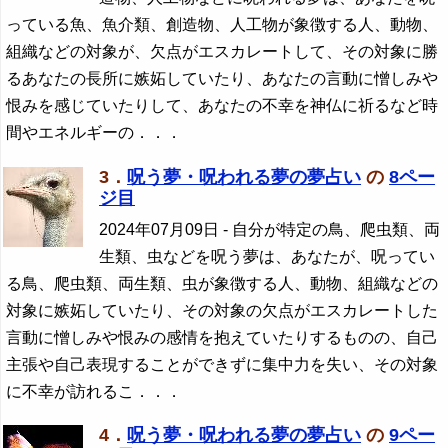
っている魚、魚介類、創造物、人工物が象徴する人、動物、
組織などの対象が、欠点がエスカレートして、その対象に勝
るあなたの長所に嫉妬していたり、あなたの言動に憎しみや
恨みを感じていたりして、あなたの不幸を神仏に祈るなど時
間やエネルギーの．．．
3．
呪う夢・呪われる夢の夢占い
の
8ペー
ジ目
2024年07月09日
- 自分が特定の鳥、爬虫類、両
生類、虫などを呪う夢は、あなたが、呪ってい
る鳥、爬虫類、両生類、虫が象徴する人、動物、組織などの
対象に嫉妬していたり、その対象の欠点がエスカレートした
言動に憎しみや恨みの感情を抱えていたりするものの、自己
主張や自己表現することができずに集中力を失い、その対象
に不幸が訪れるこ．．．
4．
呪う夢・呪われる夢の夢占い
の
9ペー