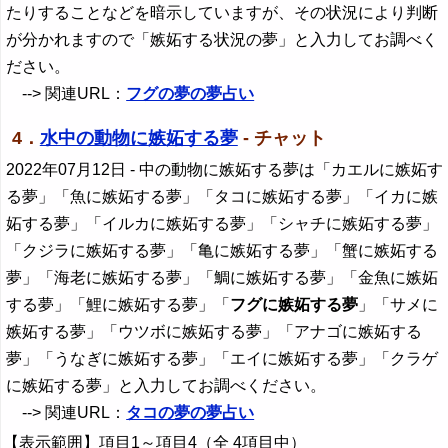
たりすることなどを暗示していますが、その状況により判断
が分かれますので「嫉妬する状況の夢」と入力してお調べく
ださい。
--> 関連URL：
フグの夢の夢占い
4．
水中の動物に嫉妬する夢
- チャット
2022年07月12日
- 中の動物に嫉妬する夢は「カエルに嫉妬す
る夢」「魚に嫉妬する夢」「タコに嫉妬する夢」「イカに嫉
妬する夢」「イルカに嫉妬する夢」「シャチに嫉妬する夢」
「クジラに嫉妬する夢」「亀に嫉妬する夢」「蟹に嫉妬する
夢」「海老に嫉妬する夢」「鯛に嫉妬する夢」「金魚に嫉妬
する夢」「鯉に嫉妬する夢」「
フグに嫉妬する夢
」「サメに
嫉妬する夢」「ウツボに嫉妬する夢」「アナゴに嫉妬する
夢」「うなぎに嫉妬する夢」「エイに嫉妬する夢」「クラゲ
に嫉妬する夢」と入力してお調べください。
--> 関連URL：
タコの夢の夢占い
【表示範囲】項目1～項目4（全 4項目中）