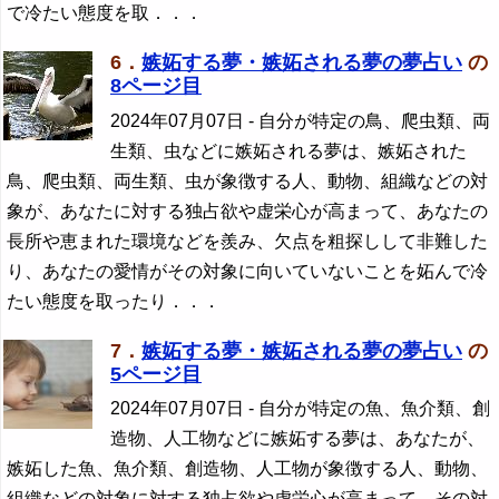
で冷たい態度を取．．．
6．
嫉妬する夢・嫉妬される夢の夢占い
の
8ページ目
2024年07月07日
- 自分が特定の鳥、爬虫類、両
生類、虫などに嫉妬される夢は、嫉妬された
鳥、爬虫類、両生類、虫が象徴する人、動物、組織などの対
象が、あなたに対する独占欲や虚栄心が高まって、あなたの
長所や恵まれた環境などを羨み、欠点を粗探しして非難した
り、あなたの愛情がその対象に向いていないことを妬んで冷
たい態度を取ったり．．．
7．
嫉妬する夢・嫉妬される夢の夢占い
の
5ページ目
2024年07月07日
- 自分が特定の魚、魚介類、創
造物、人工物などに嫉妬する夢は、あなたが、
嫉妬した魚、魚介類、創造物、人工物が象徴する人、動物、
組織などの対象に対する独占欲や虚栄心が高まって、その対