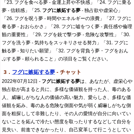
「23. フグを食べる夢 - 金運上昇や不快感」「24. フグに乗る
夢 - 信頼感」「25.
フグに嫉妬する夢
- 独占欲や虚栄心」
「26. フグを呪う夢 - 時間やエネルギーの浪費」「27. フグに
奢る夢 - おおらかさ」「28. フグに嘘をつく夢 - 責任感や倫理
観の重要性」「29. フグを銃で撃つ夢 - 危険な攻撃性」「30.
フグを洗う夢 - 気持ちをスッキリさせる努力」「31. フグに
触る夢 - 知りたい願望」「32. フグを背負う夢・フグをおん
ぶする夢 - 頼られること」の項目をご覧ください。
3．
フグに嫉妬する夢
- チャット
2022年07月12日
-
フグに嫉妬する夢
は、あなたが、虚栄心や
独占欲が高まると共に、多様な価値観を持った人、毒のある
人、威嚇しがちな人の価値の高い魅力、愛らしさ、多様な価
値観を妬み、毒のある危険な側面や気が弱く威嚇しがちな側
面を粗探しして非難したり、その人の愛情が自分に向いてい
ないことを妬んで冷たい態度を取ったりするなどして自分を
見失い、前進できなかったり、自己変革して行こうとしてい