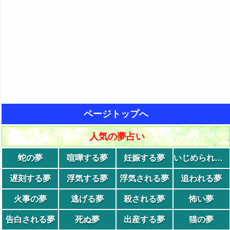
ページトップへ
人気の夢占い
蛇の夢
喧嘩する夢
妊娠する夢
いじめられる夢
遅刻する夢
浮気する夢
浮気される夢
追われる夢
火事の夢
逃げる夢
殺される夢
怖い夢
告白される夢
死ぬ夢
出産する夢
猫の夢