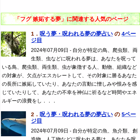
「フグ 嫉妬する夢」に関連する人気のページ
1．
呪う夢・呪われる夢の夢占い
の
4ペー
ジ目
2024年07月09日
- 自分が特定の鳥、爬虫類、両
生類、虫などに呪われる夢は、あなたを呪って
いる鳥、爬虫類、両生類、虫が象徴する人、動物、組織など
の対象が、欠点がエスカレートして、その対象に勝るあなた
の長所に嫉妬していたり、あなたの言動に憎しみや恨みを感
じていたりして、あなたの不幸を神仏に祈るなど時間やエネ
ルギーの浪費をし．．．
2．
呪う夢・呪われる夢の夢占い
の
5ペー
ジ目
2024年07月09日
- 自分が特定の魚、魚介類、創
造物、人工物などに呪われる夢は、あなたを呪