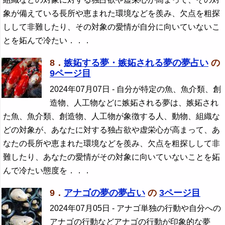
象が備えている長所や恵まれた環境などを羨み、欠点を粗探
しして非難したり、その対象の愛情が自分に向いていないこ
とを妬んで冷たい．．．
8．
嫉妬する夢・嫉妬される夢の夢占い
の
9ページ目
2024年07月07日
- 自分が特定の魚、魚介類、創
造物、人工物などに嫉妬される夢は、嫉妬され
た魚、魚介類、創造物、人工物が象徴する人、動物、組織な
どの対象が、あなたに対する独占欲や虚栄心が高まって、あ
なたの長所や恵まれた環境などを羨み、欠点を粗探しして非
難したり、あなたの愛情がその対象に向いていないことを妬
んで冷たい態度を．．．
9．
アナゴの夢の夢占い
の
3ページ目
2024年07月05日
- アナゴ単独の行動や自分への
アナゴの行動などアナゴの行動が印象的な夢