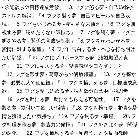
- 承認欲求や目標達成意欲」「3. フグに怒る夢 - 自己防衛や
ストレス解消」「4. フグを襲う夢 - 自己アピールや自己表
現」「5. フグをいじめる夢 - 精神的な未熟さ」「6. フグを無
視する夢 - 認めたくない気持ち」「7. フグを飼う夢・フグに
餌をやる夢 - 関係の育成や制御」「8. フグをかわいがる夢 -
愛情に対する願望」「9. フグに告白する夢 - 本心を打ち明け
たい願望」「10. フグにプロポーズする夢 - 結婚願望と責
任」「11. フグにキスする夢 - 愛情表現や口を塞ぐこと」
「12. フグを殺す夢 - 葛藤からの解放願望」「13. フグを探す
夢 - 必要な人や価値観」「14. フグを捕まえる夢 - 目標達成意
欲」「15. フグを閉じ込める夢 - 独占欲や自己中心的思考」
「16. フグを助ける夢 - 助けてもらえる可能性」「17. フグを
殴る夢 - 気付いて欲しい感情」「18. フグを拾う夢 - 友情や愛
情を獲得したい気持ち」「19. フグを釣る夢 - 幸運」「20. フ
グ料理を作る夢 - 創造力の発揮」「21. フグをさばく夢 - 関係
の深化」「22. フグを観察する夢 - 見習うことや反面教師」