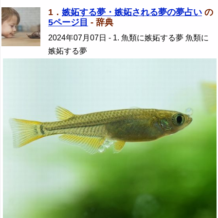
1．
嫉妬する夢・嫉妬される夢の夢占い
の
5ページ目
- 辞典
2024年07月07日
- 1. 魚類に嫉妬する夢 魚類に
嫉妬する夢