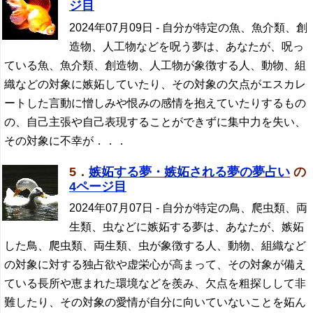
ジ目
2024年07月09日
- 自分が特定の魚、魚介類、創
造物、人工物などを呪う夢は、あなたが、呪っ
ている魚、魚介類、創造物、人工物が象徴する人、動物、組
織などの対象に嫉妬していたり、その対象の欠点がエスカレ
ートした言動に憎しみや恨みの感情を抱えていたりするもの
の、自己主張や自己表現することができずに集中力を失い、
その対象に不幸が．．．
5．
嫉妬する夢・嫉妬される夢の夢占い
の
4ページ目
2024年07月07日
- 自分が特定の鳥、爬虫類、両
生類、虫などに嫉妬する夢は、あなたが、嫉妬
した鳥、爬虫類、両生類、虫が象徴する人、動物、組織など
の対象に対する独占欲や虚栄心が高まって、その対象が備え
ている長所や恵まれた環境などを羨み、欠点を粗探しして非
難したり、その対象の愛情が自分に向いていないことを妬ん