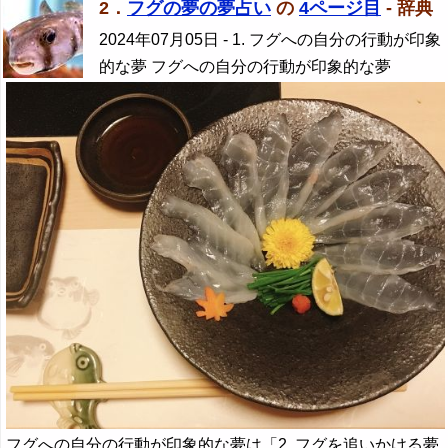
2．
フグの夢の夢占い
の
4ページ目
- 辞典
2024年07月05日
- 1. フグへの自分の行動が印象
的な夢 フグへの自分の行動が印象的な夢
フグへの自分の行動が印象的な夢は「2. フグを追いかける夢