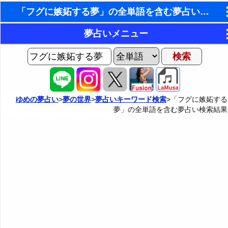
「フグに嫉妬する夢」の全単語を含む夢占い検索結果
東洋・西洋占星術
夢占いメニュー
ホラリー占星術
AIゆめの夢占いチャット
夢の世界
手相占いで未来診断
ヨセフの夢占い
夢占い掲示板
タロットカードで無料占い
ゆめの夢占い
>
夢の世界
>
夢占いキーワード検索
>「フグに嫉妬する
夢」の全単語を含む夢占い検索結果
夢占いの歴史
カテゴリー別夢占い
命名の姓名判断
夢を見るメカニズム
夢占い辞典
飛星派風水で住宅開運
無意識の6種類のアーキタイプ
人気の夢占い
男と女の心理学と心理テスト
夢診断の方法
正夢と逆夢
予知夢とデジャヴ